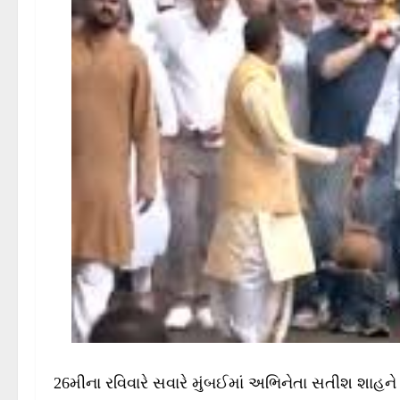
26મીના રવિવારે સવારે મુંબઈમાં અભિનેતા સતીશ શાહ