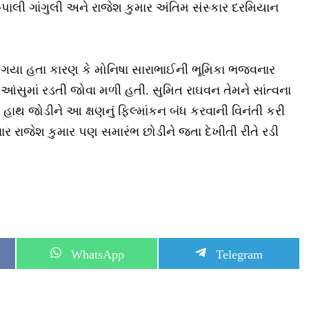
પાલી ગાંગુલી અને રાજેશ કુમાર અંતિમ સંસ્કાર દરમિયાન
ઈ ગયા હતા કારણ કે મોનિષા સારાભાઈની ભૂમિકા ભજવનાર
ે આંસુમાં રડતી જોવા મળી હતી. સુમિત રાઘવન તેમને સાંત્વના
હાથ જોડીને આ ક્ષણનું ફિલ્માંકન બંધ કરવાની વિનંતી કરી
 રાજેશ કુમાર પણ સમારંભ છોડીને જતા દેખીતી રીતે રડી
S
S
WhatsApp
Telegram
h
h
a
a
r
r
e
e