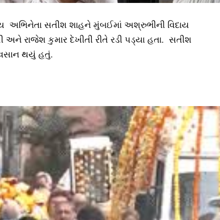
ખ્ય અભિનેતા સતીશ શાહને મુંબઈમાં અશ્રુભીની વિદાય
 અને રાજેશ કુમાર દેખીતી રીતે રડી પડ્યા હતા. સતીશ
સાન થયું હતું.