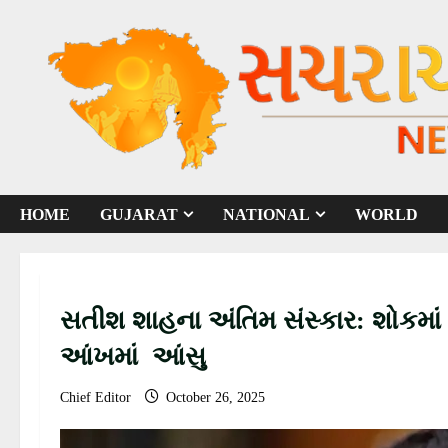
S
k
i
p
t
o
c
o
HOME
GUJARAT
NATIONAL
WORLD
n
t
e
n
સતીશ શાહના અંતિમ સંસ્કાર: શોકમાં ડ
t
આંખમાં આંસુ
Chief Editor
October 26, 2025