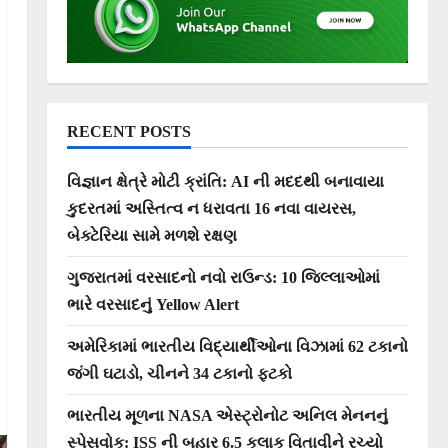
RECENT POSTS
વિજ્ઞાન ક્ષેત્રે મોટી ક્રાંતિ: AI ની મદદથી બનાવાયા
કુદરતમાં અસ્તિત્વ ન ધરાવતા 16 નવા વાયરસ,
બેક્ટેરિયા સામે મળશે રક્ષણ
ગુજરાતમાં વરસાદનો નવો રાઉન્ડ: 10 જિલ્લાઓમાં
ભારે વરસાદનું Yellow Alert
અમેરિકામાં ભારતીય વિદ્યાર્થીઓના વિઝામાં 62 ટકાનો
જંગી ઘટાડો, ચીનને 34 ટકાનો ફટકો
ભારતીય મૂળના NASA એસ્ટ્રોનોટ અનિલ મેનનનું
સ્પેસવોક: ISS ની બહાર 6.5 કલાક વિતાવીને રચ્યો