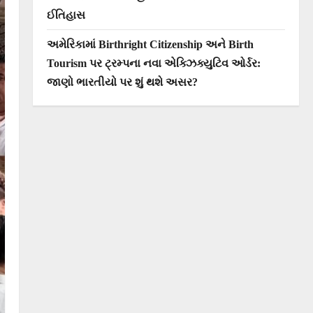
ઈતિહાસ
અમેરિકામાં Birthright Citizenship અને Birth
Tourism પર ટ્રમ્પના નવા એક્ઝિક્યુટિવ ઓર્ડર:
જાણો ભારતીયો પર શું થશે અસર?