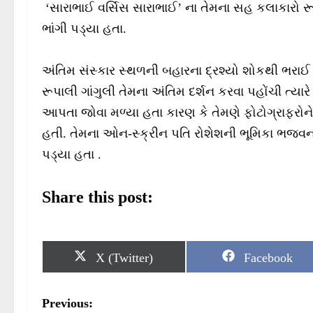
‘સારાભાઈ વર્સિસ સારાભાઈ’ ના તેમના સહ કલાકારો રૂ
ભાંગી પડ્યા હતા.
અંતિમ સંસ્કાર સ્થળની બહારના દ્રશ્યો શોકથી ભરા
રૂપાલી ગાંગુલી તેમના અંતિમ દર્શન કરવા પહોંચી ત્યાર
આપતા જોવા મળ્યા હતા કારણ કે તેમણે ફોટોગ્રાફરોને 
હતી. તેમના ઓન-સ્ક્રીન પતિ રોશેશની ભૂમિકા ભજવનાર
પડ્યા હતા .
Share this post:
S
S
X (Twitter)
Facebook
h
h
a
a
r
r
P
Previous:
e
e