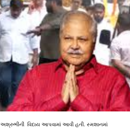
ને અશ્રુભીની વિદાય આપવામાં આવી હતી. સ્મશાનમાં