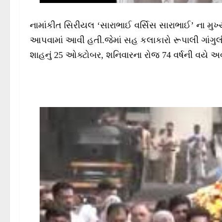
નામાંકીત સિરીયલ ‘સારાભાઈ વર્સિસ સારાભાઈ’ ના મુ
આપવામાં આવી હતી.જેમાં સહ કલાકારો રૂપાલી ગાંગુલી
શાહનું 25 ઓક્ટોબર, શનિવારના રોજ 74 વર્ષની વયે અવ