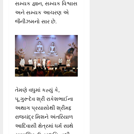
સમ્યક જ્ઞાન, સમ્યક વિશ્વાસ
અને સમ્યક આચરણ એ
જૈનીઝમનો સાર છે.
તેમણે વધુમાં કહ્યું કે,
પૂ.ગુરૂદેવ શ્રી રાકેશભાઈના
અથાગ પ્રયાસોથી શ્રીમદ્દ
રાજચંદ્ર મિશને અંતરિયાળ
આદિવાસી ક્ષેત્રમાં ધર્મ સાથે