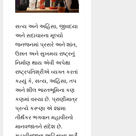
સત્ય અને અહિંસા, જીવદયા
અને સદાચારના મૂલ્યો
જનજનમાં પ્રસરે અને શાંત,
ઉન્નત અને સુખમય રાષ્ટ્રનું
નિર્માણ થાય એવી અપેક્ષા
રાષ્ટ્રપતિશ્રીએ વ્યક્ત કરતાં
કહ્યું કે, સત્ય, અહિંસા, તપ
અને શીલ ભારતભૂમિના કણ
કણમાં વસ્યા છે. પ્રાણીમાત્ર
પ્રત્યે કરૂણા એ ૨૪મા
તીર્થંકર ભગવાન મહાવીરનો
માનવજાતને સંદેશ છે.
મહાવીરજીના અહિંસાના માર્ગે