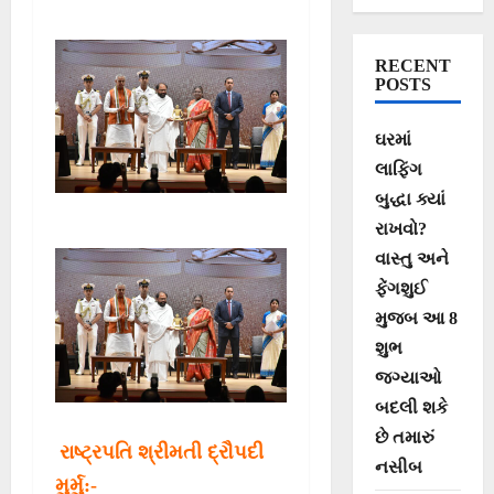
રાજસભાગૃહને
ખૂલ્લું મૂકતા
RECENT
રાષ્ટ્રપતિ શ્રીમતી
POSTS
દ્રૌપદી મુર્મુ
ઘરમાં
લાફિંગ
બુદ્ધા ક્યાં
રાખવો?
વાસ્તુ અને
ફેંગશુઈ
મુજબ આ 8
શુભ
જગ્યાઓ
બદલી શકે
છે તમારું
રાષ્ટ્રપતિ શ્રીમતી દ્રૌપદી
નસીબ
મુર્મુ:-