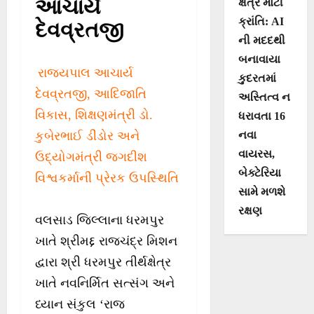
આચાર્ય
ક્ષેત્રે મોટી
ક્રાંતિ: AI
દેવવ્રતજી
ની મદદથી
બનાવાયા
રાજ્યપાલ આચાર્ય
કુદરતમાં
દેવવ્રતજી, આદિજાતિ
અસ્તિત્વ ન
વિકાસ, શિક્ષણમંત્રી ડો.
ધરાવતા 16
નવા
કુબેરભાઈ ડીંડોર અને
વાયરસ,
ઉદ્યોગમંત્રી જગદીશ
બેક્ટેરિયા
વિશ્વકર્માની પ્રેરક ઉપસ્થિતિ
સામે મળશે
રક્ષણ
વલસાડ જિલ્લાના ધરમપુર
ખાતે શ્રીમદ્દ રાજચંદ્ર મિશન
દ્વારા શ્રી ધરમપુર તીર્થક્ષેત્ર
ખાતે નવનિર્મિત સત્સંગ અને
ધ્યાન સંકુલ ‘રાજ