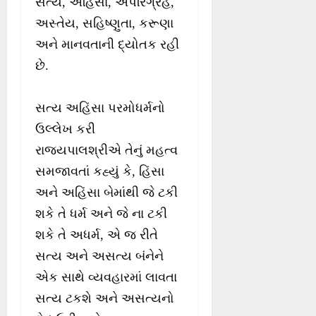
સત્ય, અહિંસા, અપરિગ્રહ,
અસ્તેય, સહિષ્ણુતા, કરૂણા
અને માનવતાની દ્યોતક રહી
છે.
સત્ય અહિંસા પરમોધર્મનો
ઉલ્લેખ કરી
રાજ્યપાલશ્રીએ તેનું મહત્વ
સમજાવતાં કહ્યું કે, હિંસા
અને અહિંસા બેમાંથી જે ટકી
શકે તે ધર્મ અને જે ના ટકી
શકે તે અધર્મ, એ જ રીતે
સત્ય અને અસત્ય બંનેને
એક સાથે વ્યવહારમાં લાવતા
સત્ય ટકશે અને અસત્યનો