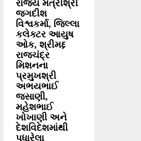
રાજ્ય મંત્રીશ્રી
જગદીશ
વિશ્વકર્મા, જિલ્લા
કલેક્ટર આયુષ
ઓક, શ્રીમદ્દ
રાજચંદ્ર
મિશનના
પ્રમુખશ્રી
અભયભાઈ
જસાણી,
મહેશભાઈ
ખોખાણી અને
દેશવિદેશમાંથી
પધારેલા