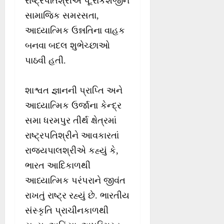
રાષ્ટ્રપતિશ્રીએ પૂ.રાકેશજીને
સામાજિક સમરસતા,
આધ્યાત્મિક ઉન્નતિના વાહક
બનવા બદલ શુભેચ્છાઓ
પાઠવી હતી.
શાશ્વત જ્ઞાનની પ્રાપ્તિ અને
આધ્યાત્મિક ઉર્જાના કેન્દ્ર
સમા ધરમપુર તીર્થ ક્ષેત્રમાં
રાષ્ટ્રપતિશ્રીને આવકારતાં
રાજ્યપાલશ્રીએ કહ્યું કે,
ભારત આદિકાળથી
આધ્યાત્મિક પરંપરાને જીવંત
રાખતું રાષ્ટ્ર રહ્યું છે. ભારતીય
સંસ્કૃતિ પ્રાચીનકાળથી