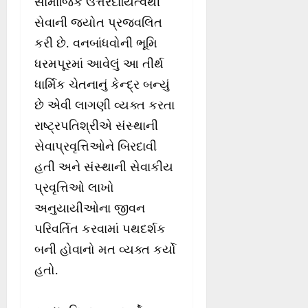
સામાજિક ઉત્તરદાયિત્વથી
સેવાની જ્યોત પ્રજ્વલિત
કરી છે. વનબાંધવોની ભૂમિ
ધરમપૂરમાં આવેલું આ તીર્થ
ધાર્મિક ચેતનાનું કેન્દ્ર બન્યું
છે એવી લાગણી વ્યક્ત કરતા
રાષ્ટ્રપતિશ્રીએ સંસ્થાની
સેવાપ્રવૃત્તિઓને બિરદાવી
હતી અને સંસ્થાની સેવાકીય
પ્રવૃત્તિઓ લાખો
અનુયાયીઓના જીવન
પરિવર્તિત કરવામાં પથદર્શક
બની હોવાનો મત વ્યક્ત કર્યો
હતો.