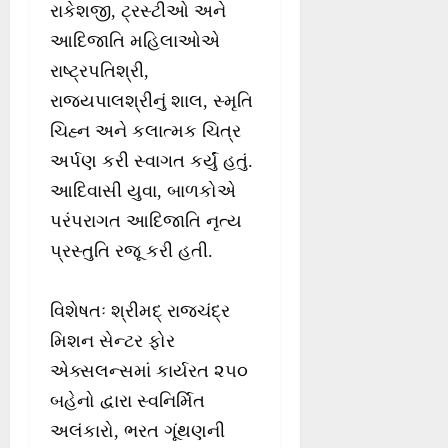
રાકેશજી, ટ્રસ્ટીઓ અને
આદિજાતિ મહિલાઓએ
રાષ્ટ્રપતિશ્રી,
રાજ્યપાલશ્રીનું શાલ, સ્મૃતિ
ચિહ્ન અને કલાત્મક ચિત્ર
અર્પણ કરી સ્વાગત કર્યું હતું.
આદિવાસી યુવા, બાળકોએ
પરંપરાગત આદિજાતિ નૃત્ય
પ્રસ્તુતિ રજૂ કરી હતી.
વિશેષતઃ શ્રીમદ્ રાજચંદ્ર
મિશન સેન્ટર ફોર
એક્સલન્સમાં કાર્યરત ૨૫૦
બહેનો દ્વારા સ્વનિર્મિત
અલંકારો, ભરત ગૂંથણની