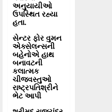
અનુયાયીઓ
ઉપસ્થિત રહ્યા
હતા.
સેન્ટર ફોર વુમન
એક્સેલન્સની
બહેનોએ હાથ
બનાવટની
કલાત્મક
ચીજવસ્તુઓ
રાષ્ટ્રપતિશ્રીને
ભેટ આપી
શ્રીમદ્ રાજચંદ્ર