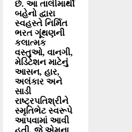
છે. આ તાલીમાર્થી
બહેનો દ્વારા
સ્વહસ્તે નિર્મિત
ભરત ગૂંથણની
કલાત્મક
વસ્તુઓ, વાનગી,
મેડિટેશન માટેનું
આસન, હાર,
અલંકાર અને
સાડી
રાષ્ટ્રપતિશ્રીને
સ્મૃતિભેટ સ્વરૂપે
આપવામાં આવી
હતી. જે એમના