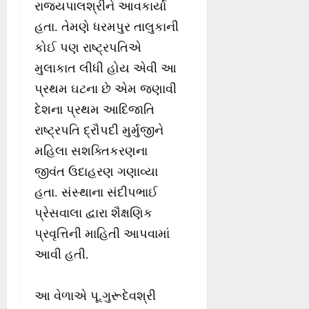
રાજ્યપાલશ્રીને આવકાર્યા
હતા. તેમણે ધરમપુર તાલુકાની
કોઈ પણ રાષ્ટ્રપતિએ
મુલાકાત લીધી હોય એવી આ
પ્રથમ ઘટના છે એમ જણાવી
દેશના પ્રથમ આદિજાતિ
રાષ્ટ્રપતિ દ્રૌપદી મુર્મુજીને
મહિલા સશક્તિકરણના
જીવંત ઉદાહરણ ગણાવ્યા
હતા. સંસ્થાના સંદીપભાઈ
પ્રેસવાલા દ્વારા શૈક્ષણિક
પ્રવૃત્તિની માહિતી આપવામાં
આવી હતી.
આ વેળાએ પૂ.ગુરૂદેવશ્રી