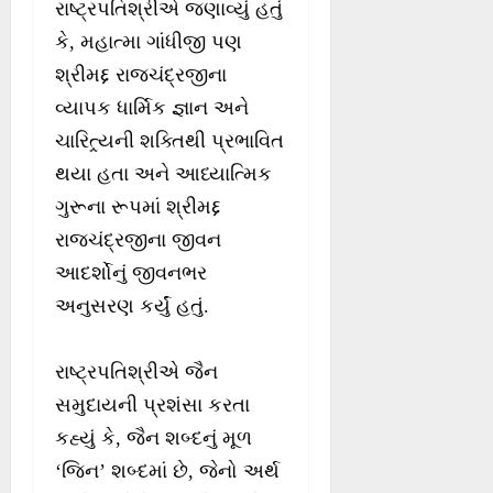
રાષ્ટ્રપતિશ્રીએ જણાવ્યું હતું
કે, મહાત્મા ગાંધીજી પણ
શ્રીમદ્દ રાજચંદ્રજીના
વ્યાપક ધાર્મિક જ્ઞાન અને
ચારિત્ર્યની શક્તિથી પ્રભાવિત
થયા હતા અને આધ્યાત્મિક
ગુરૂના રૂપમાં શ્રીમદ્દ
રાજચંદ્રજીના જીવન
આદર્શોનું જીવનભર
અનુસરણ કર્યું હતું.
રાષ્ટ્રપતિશ્રીએ જૈન
સમુદાયની પ્રશંસા કરતા
કહ્યું કે, જૈન શબ્દનું મૂળ
‘જિન’ શબ્દમાં છે, જેનો અર્થ