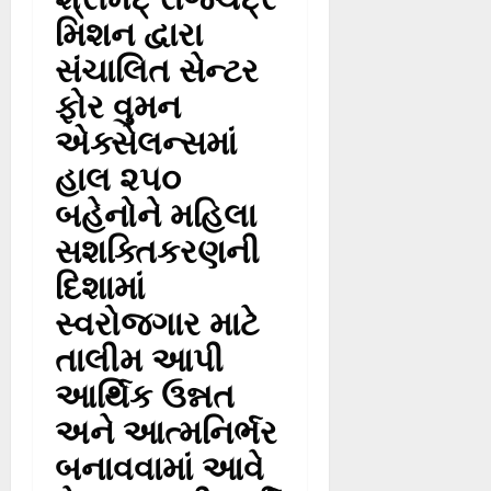
મિશન દ્વારા
સંચાલિત સેન્ટર
ફોર વુમન
એક્સેલન્સમાં
હાલ ૨૫૦
બહેનોને મહિલા
સશક્તિકરણની
દિશામાં
સ્વરોજગાર માટે
તાલીમ આપી
આર્થિક ઉન્નત
અને આત્મનિર્ભર
બનાવવામાં આવે