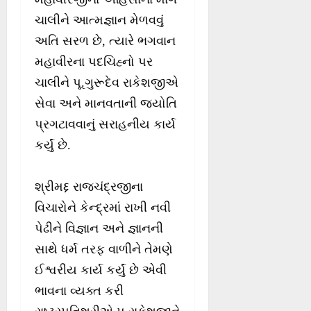
ચાલીને આત્મજ્ઞાન મેળવવું
અતિ સરળ છે, ત્યારે ભગવાન
મહાવીરના પદચિહ્નો પર
ચાલીને પૂ.ગુરૂદેવ રાકેશજીએ
સેવા અને માનવતાની જ્યોતિ
પ્રગટાવવાનું સરાહનીય કાર્ય
કર્યું છે.
શ્રીમદ્દ રાજચંદ્રજીના
વિચારોને કેન્દ્રમાં રાખી નવી
પેઢીને વિજ્ઞાન અને જ્ઞાનની
સાથે ધર્મ તરફ વાળીને તેમણે
ઈશ્વરીય કાર્ય કર્યું છે એવી
ભાવના વ્યક્ત કરી