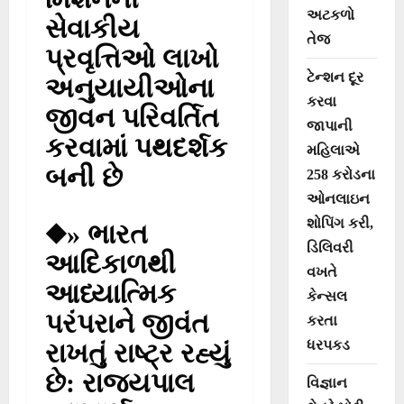
અટકળો
સેવાકીય
તેજ
પ્રવૃત્તિઓ લાખો
ટેન્શન દૂર
અનુયાયીઓના
કરવા
જીવન પરિવર્તિત
જાપાની
કરવામાં પથદર્શક
મહિલાએ
બની છે
258 કરોડના
ઓનલાઇન
શોપિંગ કરી,
◆» ભારત
ડિલિવરી
આદિકાળથી
વખતે
આધ્યાત્મિક
કેન્સલ
પરંપરાને જીવંત
કરતા
ધરપકડ
રાખતું રાષ્ટ્ર રહ્યું
છે: રાજ્યપાલ
વિજ્ઞાન