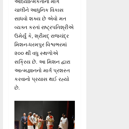
આધ્યાત્મિકતાના માર્ગે
ચાલીને આધુનિક વિકાસ
સાધવો શક્ય છે એવો મત
વ્યક્ત કરતાં રાષ્ટ્રપતિશ્રીએ
ઉમેર્યું કે, શ્રીમદ્ રાજચંદ્ર
મિશન-ધરમપુર વિશ્વભરમાં
૨૦૦ થી વધુ સ્થળોએ
સક્રિય છે. આ મિશન દ્વારા
આત્મજ્ઞાનનો માર્ગ પ્રશસ્ત
કરવાનો પ્રયાસ થઈ રહ્યો
છે.