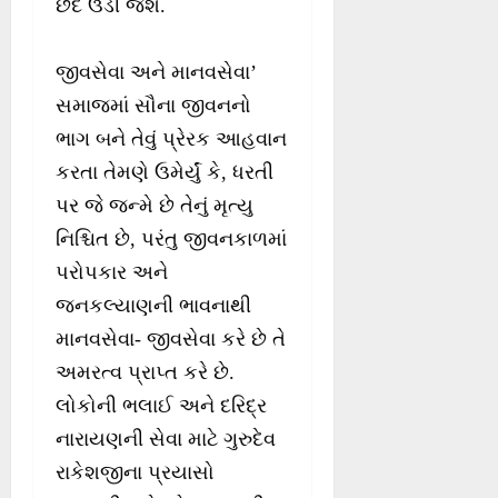
છેદ ઉડી જશે.
જીવસેવા અને માનવસેવા’
સમાજમાં સૌના જીવનનો
ભાગ બને તેવું પ્રેરક આહવાન
કરતા તેમણે ઉમેર્યું કે, ધરતી
પર જે જન્મે છે તેનું મૃત્યુ
નિશ્ચિત છે, પરંતુ જીવનકાળમાં
પરોપકાર અને
જનકલ્યાણની ભાવનાથી
માનવસેવા- જીવસેવા કરે છે તે
અમરત્વ પ્રાપ્ત કરે છે.
લોકોની ભલાઈ અને દરિદ્ર
નારાયણની સેવા માટે ગુરુદેવ
રાકેશજીના પ્રયાસો