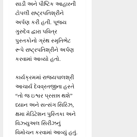
સાડી અને પૌષ્ટિક આહારની
ટોપલી રાષ્ટ્રપતિશ્રીને
અર્પણ કરી હતી. પૂજ્ય
ગુરુદેવ દ્વારા પવિત્ર
પુસ્તકોનો ગ્રંથ સ્મૃતિભેટ
રૂપે રાષ્ટ્રપતિશ્રીને અર્પણ
કરવામાં આવ્યો હતો.
કાર્યક્રમમાં રાજ્યપાલશ્રી
આચાર્ય દેવવ્રતજીના હસ્તે
“તો જ ઇશ્વર પ્રસન્ન થશે”
ધ્યાન અને સત્સંગ સિરિઝ,
ક્ષમા મેડિટેશન પુસ્તિકા અને
વિઝ્યુઅલ સિરીઝનું
વિમોચન કરવામાં આવ્યું હતું.