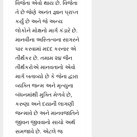
વિજેતા એવો થાય છે. વિજેતા
તે છે જેણે અનંત જ્ઞાન પ્રાપ્ત
કર્યું છે અને જે અન્ય
લોકોને મોક્ષનો માર્ગ કંડારે છે.
માનવીના અસ્તિત્વના સાગરને
પાર કરવામાં મદદ કરનાર એ
તીર્થંકર છે. તમામ ૨૪ જૈન
તીર્થંકરોએ માનવતાનો એવો
માર્ગ બતાવ્યો છે કે જેના દ્વારા
વ્યક્તિ જન્મ અને મૃત્યુના
બંધનમાંથી મુક્તિ મેળવે છે,
કરુણા અને દયાની લાગણી
જન્માવે છે અને માનવજાતિને
જીવન જીવવાનો સાચો અર્થ
સમજાવે છે. એટલે જ