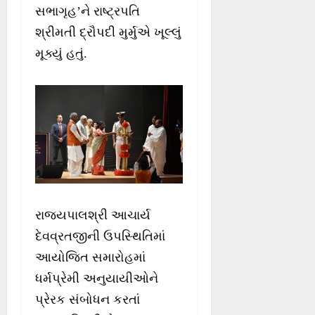
સભાગૃહ’ને રાષ્ટ્રપતિ
શ્રીમતી દ્રૌપદી મુર્મુએ ખૂલ્લું
મૂક્યું હતું.
રાજ્યપાલશ્રી આચાર્ય
દેવવ્રતજીની ઉપસ્થિતિમાં
આયોજિત સમારોહમાં
ધર્મપ્રેમી અનુયાયીઓને
પ્રેરક સંબોધન કરતાં