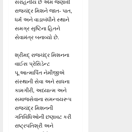
સરાહનીય છે એમ જણાવી
રાજચંદ્ર મિશને જાત- પાત,
ધર્મ અને વાડાબંધીને સ્થાને
સમગ્ર સૃષ્ટિના હિતને
સેવામંત્ર બનાવ્યો છે.
શ્રીમદ્ રાજચંદ્ર મિશનના
વાઈસ પ્રેસિડેન્ટ
પૂ.આત્માર્પિત નેમીજીએ
સંસ્થાની સેવા અને સાધના
કામગીરી, અધ્યાત્મ અને
સમાજસેવાના સમન્વયરૂપ
રાજચંદ્ર મિશનની
ગતિવિધિઓની છણાવટ કરી
રાષ્ટ્રપતિશ્રી અને