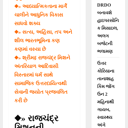
DRDO
◆» આધ્યાત્મિકતાના માર્ગે
બનાવશે
ચાલીને આધુનિક વિકાસ
હાઇપરસોનિ
સાધવો શક્ય
ક મિસાઇલ,
◆» સત્ય, અહિંસા, તપ અને
અલગ
શીલ ભારતભૂમિના કણ
બજેટની
કણમાં વસ્યા છે
ભલામણ
◆» શ્રીમદ્દ રાજચંદ્ર મિશને
ઉત્તર
અંતરિયાળ આદિવાસી
કોરિયાના
વિસ્તારમાં ધર્મ સાથે
તાનાશાહ
સામાજિક ઉત્તરદાયિત્વથી
કિમ જોંગ
સેવાની જ્યોત પ્રજ્વલિત
ઉન 2
કરી છે
મહિનાથી
ગાયબ,
◆» રાજચંદ્ર
સ્વાસ્થ્ય
અંગે
મિશનની