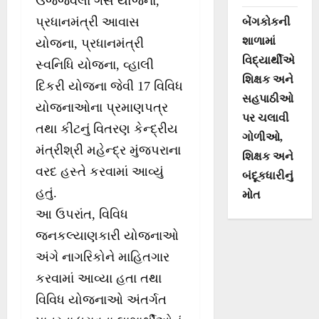
ઉજ્જવલા ગેસ યોજના,
પ્રધાનમંત્રી આવાસ
બેંગકોકની
શાળામાં
યોજના, પ્રધાનમંત્રી
વિદ્યાર્થીએ
સ્વનિધિ યોજના, વ્હાલી
શિક્ષક અને
દિકરી યોજના જેવી 17 વિવિધ
સહપાઠીઓ
યોજનાઓના પ્રમાણપત્ર
પર ચલાવી
તથા કીટનું વિતરણ કેન્દ્રીય
ગોળીઓ,
મંત્રીશ્રી મહેન્દ્ર મુંજપરાના
શિક્ષક અને
વરદ હસ્તે કરવામાં આવ્યું
બંદૂકધારીનું
હતું.
મોત
આ ઉપરાંત, વિવિધ
જનકલ્યાણકારી યોજનાઓ
અંગે નાગરિકોને માહિતગાર
કરવામાં આવ્યા હતા તથા
વિવિધ યોજનાઓ અંતર્ગત