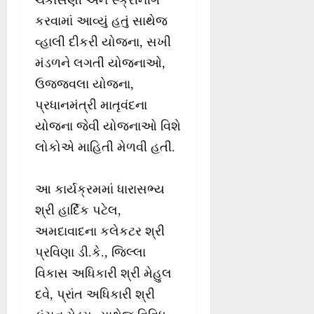
ચકાસણી અને સ્ક્રીનીંગ
કરવામાં આવ્યું હતું સાથેજ
વ્હાલી દીકરી યોજના, સખી
મંડળને લગતી યોજનાઓ,
ઉજજ્વલા યોજના,
પ્રધાનમંત્રી માતૃવંદના
યોજના જેવી યોજનાઓ વિશે
લોકોએ માહિતી મેળવી હતી.
આ કાર્યક્રમમાં ધારાસભ્ય
શ્રી હાર્દિક પટેલ,
અમદાવાદના કલેકટર શ્રી
પ્રવિણા ડી.કે., જિલ્લા
વિકાસ અધિકારી શ્રી મેહુલ
દવે, પ્રાંત અધિકારી શ્રી