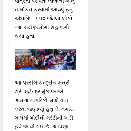
પાત્રતા ધરાવતા લાભાર્થીઓનું
નામાંકન કરવામાં આવ્યું હતું.
અંદાજિત ૫૫૦ જેટલા લોકો
આ કાર્યક્રમોમાં સહભાગી
થયા હતા.
આ પ્રસંગે કેન્દ્રીય મંત્રી
શ્રી મહેન્દ્ર મુંજપરાએ
ગામનાં નાગરિકો સાથે વાત
કરતા જણાવ્યું હતું કે, તમારા
ગામમાં મોદીની ગેરંટીની ગાડી
હવે આવી ગઈ છે. આપણા