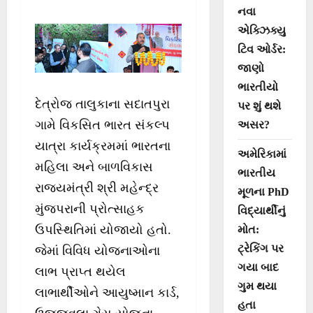
નવા
એક્ઝિક્યુ
ટિવ ઓર્ડર:
જાણો
ભારતીયો
દેત્રોજ તાલુકાના સદાતપુરા
પર શું થશે
ગામે વિકસિત ભારત સંકલ્પ
અસર?
યાત્રા કાર્યક્રમમાં ભારતના
અમેરિકામાં
મહિલા અને બાળવિકાસ
ભારતીય
રાજ્યમંત્રી શ્રી મહેન્દ્ર
મૂળના PhD
મુંજપરાની પ્રોત્સાહક
વિદ્યાર્થીનું
ઉપસ્થિતિમાં યોજાયો હતો.
મોત:
ટ્રેકિંગ પર
જેમાં વિવિધ યોજનાઓના
ગયા બાદ
લાભ પ્રાપ્ત થયેલ
ગુમ થયા
લાભાર્થીઓને આયુષ્માન કાર્ડ,
હતા