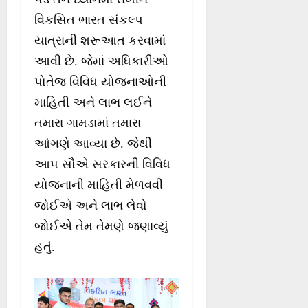
વિકસિત ભારત સંકલ્પ
યાત્રાની શરૂઆત કરવામાં
આવી છે. જેમાં અધિકારીઓ
પોતેજ વિવિધ યોજનાઓની
માહિતી અને લાભ લઈને
તમારા ગામડામાં તમારા
આંગણે આવ્યા છે. જેથી
આપ સૌએ સરકારની વિવિધ
યોજનાની માહિતી મેળવવી
જોઈએ અને લાભ લેવો
જોઈએ તેમ તેમણે જણાવ્યું
હતું.