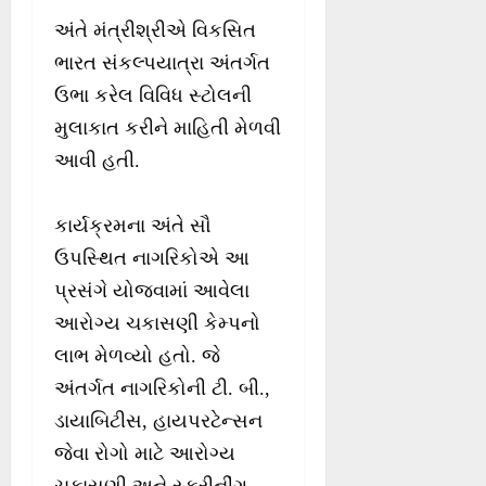
અંતે મંત્રીશ્રીએ વિકસિત
ભારત સંકલ્પયાત્રા અંતર્ગત
ઉભા કરેલ વિવિધ સ્ટોલની
મુલાકાત કરીને માહિતી મેળવી
આવી હતી.
કાર્યક્રમના અંતે સૌ
ઉપસ્થિત નાગરિકોએ આ
પ્રસંગે યોજવામાં આવેલા
આરોગ્ય ચકાસણી કેમ્પનો
લાભ મેળવ્યો હતો. જે
અંતર્ગત નાગરિકોની ટી. બી.,
ડાયાબિટીસ, હાયપરટેન્સન
જેવા રોગો માટે આરોગ્ય