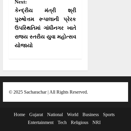
Next:
t
)
કેન્દ્રીય મંત્રી શ્રી
n
પુરુષોત્તમ રૂપાલાની પ્રેરક
a
ઉપસ્થિતિમાં ગાંધીનગર ખાતે
v
રાજ્ય સ્તરીય યુવા મહોત્સવ
i
યોજાયો
g
a
t
i
o
© 2025 Sacharachar | All Rights Reserved.
n
Home
Gujarat
National
World
Business
Sports
Entertainment
Tech
Religious
NRI