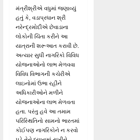
મંત્રીશ્રીએ વધુમાં જણાવ્યું
હતું કે, વડાપ્રધાન શ્રી
નરેન્દ્રમોદીએ છેવાડાના
લોકોની ચિંતા કરીને આ
યાત્રાની શરૂઆત કરાવી છે.
અત્યાર સુધી નાગરિકો વિવિધ
યોજનાઓનો લાભ મેળવવા
વિવિધ વિભાગની કચેરીએ
લાઇનોમાં ઉભા રહીને
અધિકારીઓને મળીને
યોજનાઓના લાભ મેળવતા
હતા. પરંતુ હવે આ તમામ
પરિસ્થિતિનો સામનો ભારતમાં
કોઈપણ નાગરિકોને ન કરવો
પડે તેને ધ્યાનમાં રાખીને