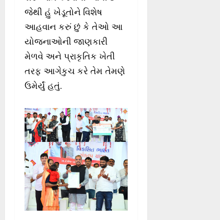
જેથી હું ખેડૂતોને વિશેષ
આહવાન કરું છું કે તેઓ આ
યોજનાઓની જાણકારી
મેળવે અને પ્રાકૃતિક ખેતી
તરફ આગેકુચ કરે તેમ તેમણે
ઉમેર્યું હતું.