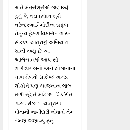
અંતે મંત્રીશ્રીએ જણાવ્યું
હતું કે, વડાપ્રધાન શ્રી
નરેન્દ્રભાઈ મોદીના સફળ
નેતૃત્વ હેઠળ વિકસિત ભારત
સંકલ્પ યાત્રાનું અભિયાન
ચાલી રહ્યું છે આ
અભિયાનમાં આપ સૌ
ભાગીદાર બનો અને યોજનાના
લાભ મેળવો સાથેજ અન્ય
લોકોને પણ યોજનાના લાભ
મળી રહે તે માટે આ વિકસિત
ભારત સંકલ્પ યાત્રામાં
પોતાની ભાગીદારી નોંધાવો તેમ
તેમણે જણાવ્યું હતું.