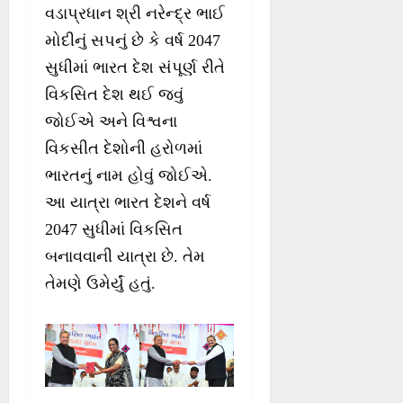
વડાપ્રધાન શ્રી નરેન્દ્ર ભાઈ
મોદીનું સપનું છે કે વર્ષ 2047
સુધીમાં ભારત દેશ સંપૂર્ણ રીતે
વિકસિત દેશ થઈ જવું
જોઈએ અને વિશ્વના
વિકસીત દેશોની હરોળમાં
ભારતનું નામ હોવું જોઈએ.
આ યાત્રા ભારત દેશને વર્ષ
2047 સુધીમાં વિકસિત
બનાવવાની યાત્રા છે. તેમ
તેમણે ઉમેર્યું હતું.