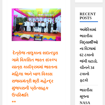
RECENT
POSTS
અમેરિકામાં
ભારતીય
વિદ્યાર્થીઓ
ના વિઝામાં
દેત્રોજ તાલુકાના સદાતપુરા
62 ટકાનો
ગામે વિકસિત ભારત સંકલ્પ
જંગી ઘટાડો,
યાત્રા કાર્યક્રમમાં ભારતના
ચીનને 34
મહિલા અને બાળ વિકાસ
ટકાનો
ફટકો
રાજ્યમંત્રી શ્રી મહેન્દ્ર
મુંજપરાની પ્રોત્સાહક
ભારતીય
ઉપસ્થિતિ
મૂળના
**
NASA