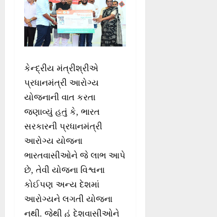
કેન્દ્રીય મંત્રીશ્રીએ
પ્રધાનમંત્રી આરોગ્ય
યોજનાની વાત કરતા
જણાવ્યું હતું કે, ભારત
સરકારની પ્રધાનમંત્રી
આરોગ્ય યોજના
ભારતવાસીઓને જે લાભ આપે
છે, તેવી યોજના વિશ્વના
કોઈપણ અન્ય દેશમાં
આરોગ્યને લગતી યોજના
નથી. જેથી હું દેશવાસીઓને