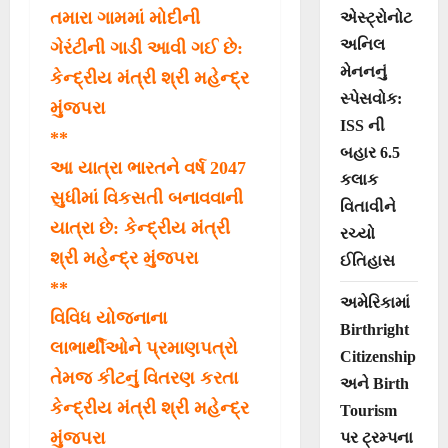
તમારા ગામમાં મોદીની
એસ્ટ્રોનોટ
અનિલ
ગેરંટીની ગાડી આવી ગઈ છે:
મેનનનું
કેન્દ્રીય મંત્રી શ્રી મહેન્દ્ર
સ્પેસવોક:
મુંજપરા
ISS ની
**
બહાર 6.5
આ યાત્રા ભારતને વર્ષ 2047
કલાક
સુધીમાં વિકસતી બનાવવાની
વિતાવીને
યાત્રા છે: કેન્દ્રીય મંત્રી
રચ્યો
શ્રી મહેન્દ્ર મુંજપરા
ઈતિહાસ
**
અમેરિકામાં
વિવિધ યોજનાના
Birthright
લાભાર્થીઓને પ્રમાણપત્રો
Citizenship
તેમજ કીટનું વિતરણ કરતા
અને Birth
કેન્દ્રીય મંત્રી શ્રી મહેન્દ્ર
Tourism
મુંજપરા
પર ટ્રમ્પના