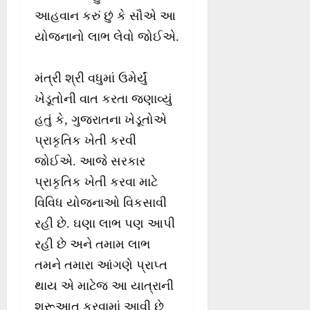
આહવાન કરું છું કે સૌએ આ
યોજનાનો લાભ લેવો જોઈએ.
મંત્રી શ્રી વધુમાં ઉમેર્યું
ખેડૂતોની વાત કરતા જણાવ્યું
હતું કે, ગુજરાતના ખેડૂતોએ
પ્રાકૃતિક ખેતી કરવી
જોઈએ. આજે સરકાર
પ્રાકૃતિક ખેતી કરવા માટે
વિવિધ યોજનાઓ વિકસાવી
રહી છે. ઘણા લાભ પણ આપી
રહી છે અને તમામ લાભ
તમને તમારા આંગણે પ્રાપ્ત
થાય એ માટેજ આ યાત્રાની
શરૂઆત કરવામાં આવી છે