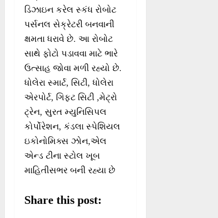
ડિઝાઇન કરેલ સ્કંધ રોબોટ
પર્સનલ સેક્રેટરી બનવાની
ક્ષમતા ધરાવે છે. આ રોબોટ
સાથે ફોટો પડાવવા માટે ભારે
ઉત્સાહ જોવા મળી રહ્યો છે.
ધોલેરા સ્માર્ટ, સિટી, ધોલેરા
એરપોર્ટ, ગિફ્ટ સિટી ,મેટ્રો
ટ્રેન, સુરત મ્યુનિસિપલ
કોર્પોરેશન, કંડલા સ્પેશિયલ
ઇકોનોમિક્સ ઝોન,એલ
એન્ડ ટીના સ્ટોલ ખૂબ
માહિતીસભર બની રહ્યા છે
Share this post: