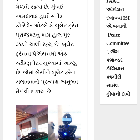
JAAC
મેળવી રહ્યા છે. મુંબઈ
આંદોલન
અમદાવાદ હાઈ સ્પીડ
દબાવવા ISI
કોરિડોર એટલે કે બુલેટ ટ્રેન
એ બનાવી
પ્રોજેક્ટનું કામ હાલ પુર
‘Peace
Committee
ઝડપે ચાલી રહ્યું છે. બુલેટ
’, જૈશ
ટ્રેનના પેલિયનમાં એક
કમાન્ડર
સ્ટીમ્યુલેટર મૂકવામાં આવ્યું
ઈલિયાસ
છે. જેમાં બેસીને બુલેટ ટ્રેન
કશ્મીરી
ચલાવવાનો પ્રત્યક્ષ અનુભવ
સામેલ
મેળવી શકાય છે.
હોવાનો દાવો