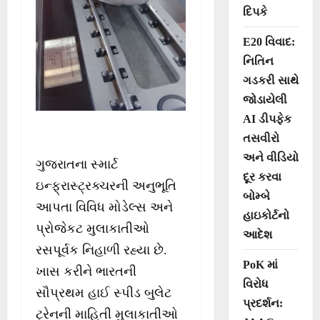
દિપકે
E20 વિવાદ:
નિતિન
ગડકરી સાથે
જોડાયેલી
AI ડીપફેક
તસવીરો
અને વીડિયો
ગુજરાતના સ્માર્ટ
દૂર કરવા
ઇન્ફ્રાસ્ટ્રક્ચરની અનુભૂતિ
બોમ્બે
આપતા વિવિધ મોડેલ્સ અને
હાઇકોર્ટનો
પ્રોજેકટ મુલાકાતીઓ
આદેશ
રસપૂર્વક નિહાળી રહ્યા છે.
PoK માં
ખાસ કરીને ભારતની
વિરોધ
સૌપ્રથમ હાઈ સ્પીડ બુલેટ
પ્રદર્શન:
ટ્રેનની માહિતી મુલાકાતીઓ