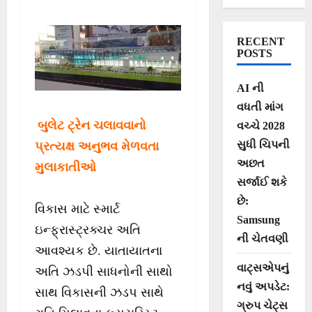
RECENT
POSTS
AI ની
વધતી માંગ
બુલેટ ટ્રેન ચલાવવાનો
વચ્ચે 2028
સુધી ચિપની
પ્રત્યક્ષ અનુભવ મેળવતા
અછત
મુલાકાતીઓ
સર્જાઈ શકે
છે:
વિકાસ માટે સ્માર્ટ
Samsung
ઇન્ફ્રાસ્ટ્રક્ચર અતિ
ની ચેતવણી
આવશ્યક છે. યાતાયાતના
વાટ્સએપનું
અતિ ઝડપી સાધનોની સાથો
નવું અપડેટ:
સાથ વિકાસની ઝડપ સાથે
ગ્રુપ ચેટ્સ