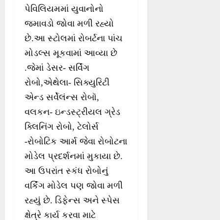
પેવિલિયમમાં યુવાનોનો
જમાવડો જોવા મળી રહ્યો
છે.આ સ્ટોલમાં રોબર્ટના પાંચ
મોડલ્સ મૂકવામાં આવ્યા છે
.જેમાં ડેસર- સર્વિંગ
રોબો,એથેલા- સિક્યુરિટી
એન્ડ સર્વેલંન્સ રોબૉ,
વલકન- ઇન્ડસ્ટ્રીયલ ગ્રેડ
ક્લિનિંગ રોબો, ટેલોર્સ
-રોબોટિક આર્મ જેવા રોબોટના
મોડેલ પ્રદર્શનમાં મુકાયા છે.
આ ઉપરાંત સ્કંધ રોબોનું
વર્કિંગ મોડેલ પણ જોવા મળી
રહ્યું છે. ડિફેન્સ અને સ્પેસ
ક્ષેત્રે કાર્ય કરવા માટે