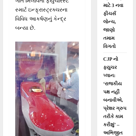
ગતિ મિલાવતા ફ્યુચરિસ્ટ
માટે 3 નવા
સ્માર્ટ ઇન્ફ્રાસ્ટ્રક્ચરના
ફીચર્સ
વિવિધ આકર્ષણનું કેન્દ્ર
લોન્ચ,
બન્યા છે.
જાણો
તમામ
વિગતો
CJP નો
ફ્યુચર
પ્લાન:
‘રાજકીય
પક્ષ નહીં
બનાવીએ,
પ્રેશર ગ્રુપ
તરીકે કામ
કરીશું’ –
અભિજીત