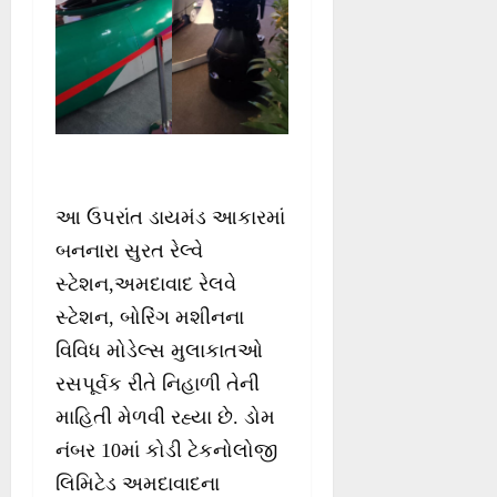
આ ઉપરાંત ડાયમંડ આકારમાં
બનનારા સુરત રેલ્વે
સ્ટેશન,અમદાવાદ રેલવે
સ્ટેશન, બોરિંગ મશીનના
વિવિધ મોડેલ્સ મુલાકાતઓ
રસપૂર્વક રીતે નિહાળી તેની
માહિતી મેળવી રહ્યા છે. ડોમ
નંબર 10માં કોડી ટેકનોલોજી
લિમિટેડ અમદાવાદના