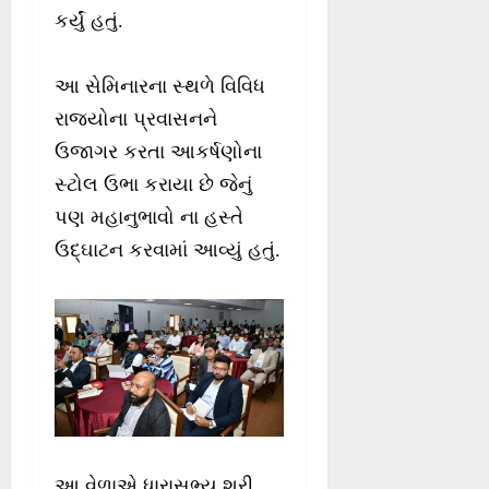
કર્યું હતું.
આ સેમિનારના સ્થળે વિવિધ
રાજ્યોના પ્રવાસનને
ઉજાગર કરતા આકર્ષણોના
સ્ટોલ ઉભા કરાયા છે જેનું
પણ મહાનુભાવો ના હસ્તે
ઉદ્ઘાટન કરવામાં આવ્યું હતું.
આ વેળાએ ધારાસભ્ય શ્રી