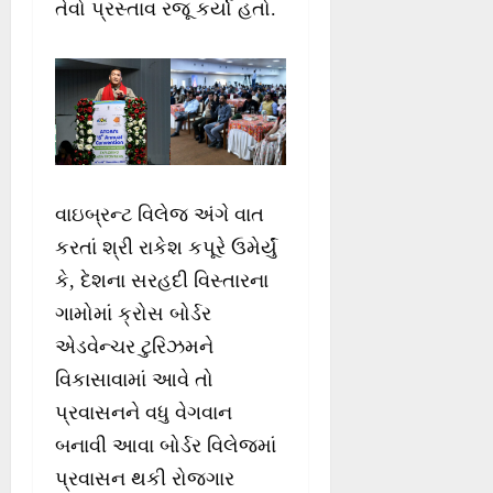
તેવો પ્રસ્તાવ રજૂ કર્યો હતો.
વાઇબ્રન્ટ વિલેજ અંગે વાત
કરતાં શ્રી રાકેશ કપૂરે ઉમેર્યું
કે, દેશના સરહદી વિસ્તારના
ગામોમાં ક્રોસ બોર્ડર
એડવેન્ચર ટુરિઝમને
વિકાસાવામાં આવે તો
પ્રવાસનને વધુ વેગવાન
બનાવી આવા બોર્ડર વિલેજમાં
પ્રવાસન થકી રોજગાર