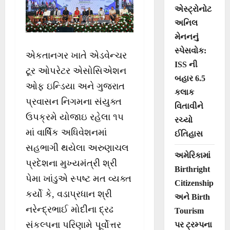
એસ્ટ્રોનોટ
અનિલ
મેનનનું
સ્પેસવોક:
એકતાનગર ખાતે એડવેન્ચર
ISS ની
ટૂર ઓપરેટર એસોસિએશન
બહાર 6.5
ઓફ ઇન્ડિયા અને ગુજરાત
કલાક
પ્રવાસન નિગમના સંયુક્ત
વિતાવીને
ઉપક્રમે યોજાઇ રહેલા ૧૫
રચ્યો
માં વાર્ષિક અધિવેશનમાં
ઈતિહાસ
સહભાગી થયેલા અરુણાચલ
અમેરિકામાં
પ્રદેશના મુખ્યમંત્રી શ્રી
Birthright
પેમા ખાંડુએ સ્પષ્ટ મત વ્યક્ત
Citizenship
કર્યો કે, વડાપ્રધાન શ્રી
અને Birth
નરેન્દ્રભાઈ મોદીના દ્રઢ
Tourism
સંકલ્પના પરિણામે પૂર્વોત્તર
પર ટ્રમ્પના