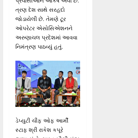
પ્રવાસીઓને આકર્ષે એવી છે.
ત્રણ દેશ સાથે સરહદો
જોડાયેલી છે. તેમણે ટૂર
ઓપરેટર એસોસિએશનને
અરુણાચલ પ્રદેશમાં આવવા
નિમંત્રણ પાઠવ્યું હતું.
ડેપ્યુટી ચીફ ઓફ આર્મી
સ્ટાફ શ્રી રાકેશ કપૂરે