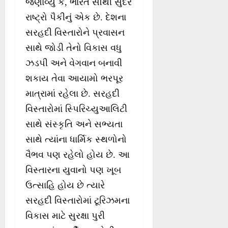
જણાવ્યું કે, ભારત સૌથી સુંદર
રાષ્ટ્રો પૈકીનું એક છે. દેશના
સરહદી વિસ્તારોને પ્રવાસન
સાથે જોડી તેનો વિકાસ વધુ
ઝડપી અને વેગવાન બનાવી
શકાય તેવા આયામો ભરપૂર
માત્રામાં રહેલા છે. સરહદી
વિસ્તારોમાં સ્પિરિચ્યુઆલિટી
સાથે સંસ્કૃતિ અને સભ્યતા
સાથે ત્યાંના ધાર્મિક સ્થળોનો
વૈભવ પણ રહેલો હોય છે. આ
વિસ્તારના યુવાનો પણ ખૂબ
ઉત્સાહિ હોય છે ત્યારે
સરહદી વિસ્તારોમાં ટૂરિઝમના
વિકાસ માટે સુરક્ષા પુરી