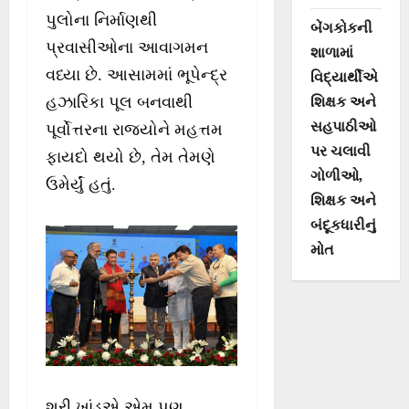
પુલોના નિર્માણથી
બેંગકોકની
પ્રવાસીઓના આવાગમન
શાળામાં
વધ્યા છે. આસામમાં ભૂપેન્દ્ર
વિદ્યાર્થીએ
હઝારિકા પૂલ બનવાથી
શિક્ષક અને
સહપાઠીઓ
પૂર્વોત્તરના રાજ્યોને મહત્તમ
પર ચલાવી
ફાયદો થયો છે, તેમ તેમણે
ગોળીઓ,
ઉમેર્યું હતું.
શિક્ષક અને
બંદૂકધારીનું
મોત
શ્રી ખાંડુએ એમ પણ