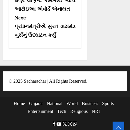
s
ક્ષેત્રે ઉત્કૃષ્ટ કામગીરી બદલ
r
આટોઇઆ એવોર્ડ એનાયત
t
)
Next:
n
પ્રધાનમંત્રીએ સુરત ડાયમંડ
a
બુર્સનું ઉદઘાટન કર્યું
v
i
g
a
t
© 2025 Sacharachar | All Rights Reserved.
i
o
Home
Gujarat
National
World
Business
Sports
n
Entertainment
Tech
Religious
NRI
F
Y
T
I
W