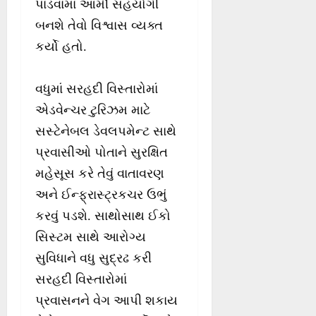
પાડવામાં આર્મી સહયોગી
બનશે તેવો વિશ્વાસ વ્યક્ત
કર્યો હતો.
વધુમાં સરહદી વિસ્તારોમાં
એડવેન્ચર ટુરિઝમ માટે
સસ્ટેનેબલ ડેવલપમેન્ટ સાથે
પ્રવાસીઓ પોતાને સુરક્ષિત
મહેસૂસ કરે તેવું વાતાવરણ
અને ઈન્ફ્રાસ્ટ્રકચર ઉભું
કરવું પડશે. સાથોસાથ ઈકો
સિસ્ટમ સાથે આરોગ્ય
સુવિધાને વધુ સુદ્રઢ કરી
સરહદી વિસ્તારોમાં
પ્રવાસનને વેગ આપી શકાય