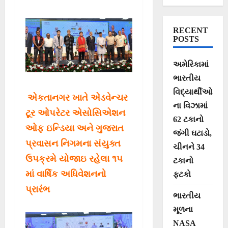
પ્રવાસીઓને પ્રવાહ
વધ્યો
RECENT
છે..અરુણાચલ
POSTS
પ્રદેશના મુખ્યમંત્રી
અમેરિકામાં
શ્રી પેમા ખાંડુ
ભારતીય
વિદ્યાર્થીઓ
એકતાનગર ખાતે એડવેન્ચર
ના વિઝામાં
ટૂર ઓપરેટર એસોસિએશન
62 ટકાનો
ઓફ ઇન્ડિયા અને ગુજરાત
જંગી ઘટાડો,
પ્રવાસન નિગમના સંયુક્ત
ચીનને 34
ઉપક્રમે યોજાઇ રહેલા ૧૫
ટકાનો
માં વાર્ષિક અધિવેશનનો
ફટકો
પ્રારંભ
ભારતીય
મૂળના
NASA