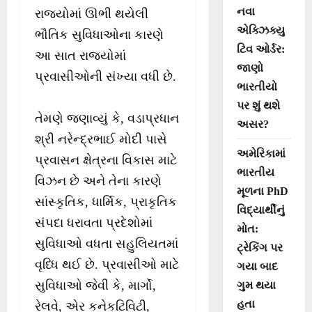
નવા
રાજ્યોમાં ઊભી થયેલી
એક્ઝિક્યુ
ભૌતિક સુવિધાઓના કારણે
ટિવ ઓર્ડર:
આ સાત રાજ્યોમાં
જાણો
પ્રવાસીઓની સંખ્યા વધી છે.
ભારતીયો
પર શું થશે
તેમણે જણાવ્યું કે, વડાપ્રધાન
અસર?
શ્રી નરેન્દ્રભાઈ મોદી પાસે
અમેરિકામાં
પ્રવાસન ક્ષેત્રના વિકાસ માટે
ભારતીય
વિઝન છે અને તેના કારણે
મૂળના PhD
સાંસ્કૃતિક, ધાર્મિક, પ્રાકૃતિક
વિદ્યાર્થીનું
સંપદા ધરાવતા પ્રદેશોમાં
મોત:
સુવિધાઓ વધતા સહુલિયતમાં
ટ્રેકિંગ પર
વૃધ્ધિ થઈ છે. પ્રવાસીઓ માટે
ગયા બાદ
સુવિધાઓ જેવી કે, માર્ગો,
ગુમ થયા
હતા
રેલવે, એર કનેકટિવિટી,