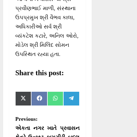
પ્રવીણભાઈ માળી, સંસ્થાના
ઉપપ્રમુખ શ્રી વૈભવ કાલા,
અધિકારીઓ સર્વ શ્રી
વ્યંકટેશ કટારે, અનિલ ઓરો,
મોડેલ શ્રી મિલિંદ સોમન
ઉપસ્થિત રહ્યા હતા.
Share this post:
S
S
S
S
X
F
W
T
h
h
h
h
(
a
h
e
a
a
a
a
T
c
a
l
r
r
r
r
w
e
t
e
P
Previous:
e
e
e
e
i
b
s
g
o
o
o
o
t
o
A
r
o
એકતા નગર ખાતે પ્રવાસન
n
n
n
n
t
o
p
a
e
k
p
m