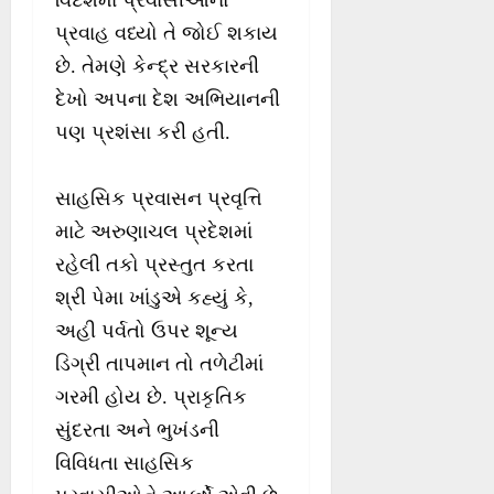
પ્રવાહ વધ્યો તે જોઈ શકાય
છે. તેમણે કેન્દ્ર સરકારની
દેખો અપના દેશ અભિયાનની
પણ પ્રશંસા કરી હતી.
સાહસિક પ્રવાસન પ્રવૃત્તિ
માટે અરુણાચલ પ્રદેશમાં
રહેલી તકો પ્રસ્તુત કરતા
શ્રી પેમા ખાંડુએ કહ્યું કે,
અહી પર્વતો ઉપર શૂન્ય
ડિગ્રી તાપમાન તો તળેટીમાં
ગરમી હોય છે. પ્રાકૃતિક
સુંદરતા અને ભુખંડની
વિવિધતા સાહસિક