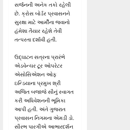
સર્જનની અનેક તકો રહેલી
છે. ક્રોસ બોર્ડર પ્રવાસનને
સુરક્ષા માટે આર્મીના જવાનો
હંમેશા તૈયાર રહેશે તેવી
તત્પરતા દર્શાવી હતી.
ઉદ્ઘાટન સત્રના પ્રારંભે
એડવેન્ચર ટૂર ઓપરેટર
એસોસિએશન ઓફ
ઇન્ડિયાના પ્રમુખ શ્રી
અજિત બજાજે સૌનું સ્વાગત
કરી અધિવેશનની ભૂમિકા
આપી હતી. અંતે ગુજરાત
પ્રવાસન નિગમના એમડી ડો.
સૌરભ પારગીએ આભારદર્શન