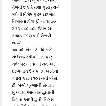
ઓનલાઈન બુકિંગનો લાભ
મેળવી શકશે તથા મુસાફરોને
બ્દોની વિશેષ પુછપરછ માટે
નિગમના ટોલ ફી નં. ૧૮૦૦
૨૩૩ ૬૬૬ ૬૬૬ ઉપર ૨૪
કલાક જાણકારી મેળવી
શકશે.
આ વર્ષે એસ. ટી. વિભાગે
ચેલેન્જ સ્વીકારી તા.૨જી
નવેમ્બર થી ૧૦મી નવેમ્બર
દરમિયાન દૈનિક ૧૫ બસોનો
વધારો કરીને ૧૦૧ નવી એસ.
ટી. બસો પ્રજાની સેવામાં
મુકવામાં આવનાર હોવાની
વિગતો આપી હતી. નિગમ