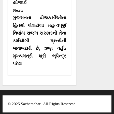
g
યોજાઈ
a
Next:
t
ગુજરાતના વીજકર્મીઓના
i
હિતમાં લેવાયેલા મહત્વપૂર્ણ
o
નિર્ણય રાજ્ય સરકારની તેના
કર્મયોગી પ્રત્યેની
n
જવાબદારી છે, ઋણ નહીં:
મુખ્યમંત્રી શ્રી ભૂપેન્દ્ર
પટેલ
© 2025 Sacharachar | All Rights Reserved.