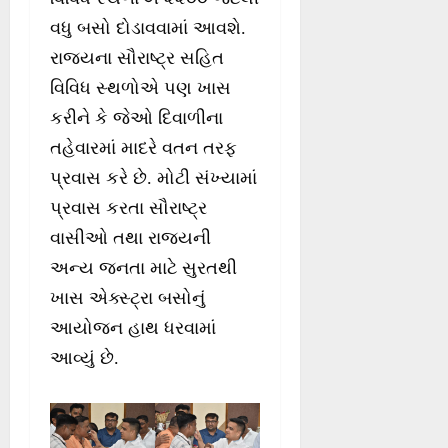
વધુ બસો દોડાવવામાં આવશે.
રાજ્યના સૌરાષ્ટ્ર સહિત
વિવિધ સ્થળોએ પણ ખાસ
કરીને કે જેઓ દિવાળીના
તહેવારમાં માદરે વતન તરફ
પ્રવાસ કરે છે. મોટી સંખ્યામાં
પ્રવાસ કરતા સૌરાષ્ટ્ર
વાસીઓ તથા રાજ્યની
અન્ય જનતા માટે સુરતથી
ખાસ એક્સ્ટ્રા બસોનું
આયોજન હાથ ધરવામાં
આવ્યું છે.