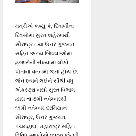
મંત્રીએ કહ્યું કે, દિવાળીના
દિવસોમાં સુરત શહેરમાંથી
સૌરાષ્ટ્ર તથા ઉત્તર ગુજરાત
સહિત અન્ય જિલ્લાઓમાં
હજારોની સંખ્યામાં લોકો
પોતાના વતનમાં જતા હોય છે.
જેને ધ્યાને લઈને સૌથી વધુ
એકસ્ટ્રા બસો સુરત વિભાગ
દ્વારા તાઃ૭મી નવેમ્બરથી
૧૧મી નવેમ્બર દરમિયાન
સૌરાષ્ટ્ર, ઉત્તર ગુજરાત,
પંચમહાલ, મહારાષ્ટ્ર સહિત
વિવિધ સ્થળોએ ૨૨૦૦ જેટલી