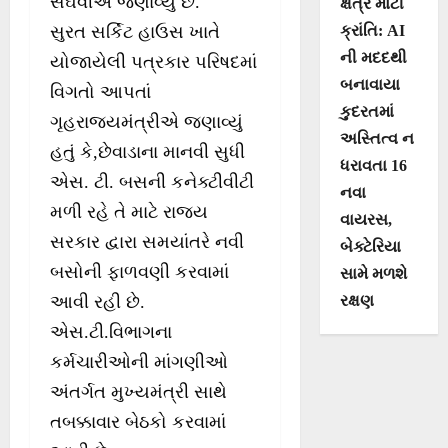
સંઘવીએ જણાવ્યું છે.
ક્ષેત્રે મોટી
ક્રાંતિ: AI
સુરત સર્કિટ હાઉસ ખાતે
ની મદદથી
યોજાયેલી પત્રકાર પરિષદમાં
બનાવાયા
વિગતો આપતાં
કુદરતમાં
ગૃહરાજ્યમંત્રીએ જણાવ્યું
અસ્તિત્વ ન
હતું કે,છેવાડાના માનવી સુધી
ધરાવતા 16
એસ. ટી. બસની કનેક્ટીવીટી
નવા
મળી રહે તે માટે રાજ્ય
વાયરસ,
સરકાર દ્વારા સમયાંતરે નવી
બેક્ટેરિયા
બસોની ફાળવણી કરવામાં
સામે મળશે
રક્ષણ
આવી રહી છે.
એસ.ટી.વિભાગના
કર્મચારીઓની માંગણીઓ
અંતર્ગત મુખ્યમંત્રી સાથે
તબક્કાવાર બેઠકો કરવામાં