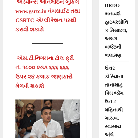
એડવાન્સ ઓનલાઇન બુકિંગ
DRDO
www.gsrtc.in વેબસાઈટ તથા
બનાવશે
GSRTC એપ્લીકેશન પરથી
હાઇપરસોનિ
કરાવી શકાશે
ક મિસાઇલ,
અલગ
બજેટની
ભલામણ
એસ.ટી.નિગમના ટોલ ફ્રી
નં. ૧૮૦૦ ૨૩૩ ૬૬૬ ૬૬૬
ઉત્તર
ઉપર ૨૪ કલાક જાણકારી
કોરિયાના
તાનાશાહ
મેળવી શકાશે
કિમ જોંગ
ઉન 2
મહિનાથી
ગાયબ,
સ્વાસ્થ્ય
અંગે