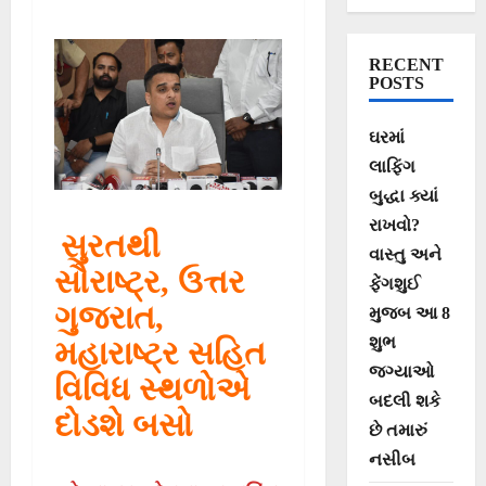
૨૨૦૦થી વધુ
એકસ્ટ્રા બસો
RECENT
દોડાવશે: ગૃહ
POSTS
રાજ્યમંત્રી હર્ષ
ઘરમાં
સંઘવી
લાફિંગ
બુદ્ધા ક્યાં
રાખવો?
સુરતથી
વાસ્તુ અને
સૌરાષ્ટ્ર, ઉત્તર
ફેંગશુઈ
ગુજરાત,
મુજબ આ 8
શુભ
મહારાષ્ટ્ર સહિત
જગ્યાઓ
વિવિધ સ્થળોએ
બદલી શકે
દોડશે બસો
છે તમારું
નસીબ