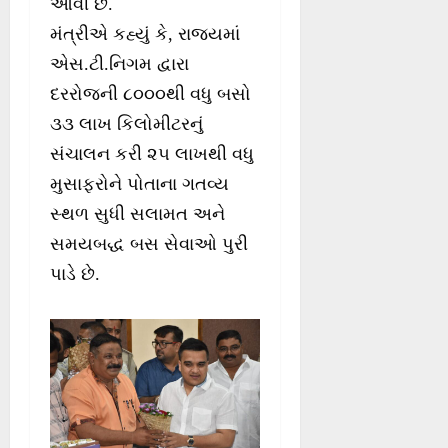
આવી છે.
મંત્રીએ કહ્યું કે, રાજ્યમાં
એસ.ટી.નિગમ દ્વારા
દરરોજની ૮૦૦૦થી વધુ બસો
૩૩ લાખ કિલોમીટરનું
સંચાલન કરી ૨૫ લાખથી વધુ
મુસાફરોને પોતાના ગતવ્ય
સ્થળ સુધી સલામત અને
સમયબદ્ધ બસ સેવાઓ પુરી
પાડે છે.