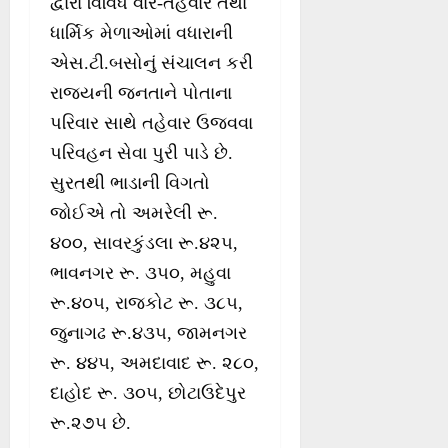
દ્વારા વિવિધ વાર-તહેવાર તથા
ધાર્મિક મેળાઓમાં વધારાની
એસ.ટી.બસોનું સંચાલન કરી
રાજ્યની જનતાને પોતાના
પરિવાર સાથે તહેવાર ઉજવવા
પરિવહન સેવા પુરી પાડે છે.
સુરતથી ભાડાની વિગતો
જોઈએ તો અમરેલી રૂ.
૪૦૦, સાવરકુંડલા રૂ.૪૨૫,
ભાવનગર રૂ. ૩૫૦, મહુવા
રૂ.૪૦૫, રાજકોટ રૂ. ૩૮૫,
જુનાગઢ રૂ.૪૩૫, જામનગર
રૂ. ૪૪૫, અમદાવાદ રૂ. ૨૮૦,
દાહોદ રૂ. ૩૦૫, છોટાઉદેપુર
રૂ.૨૭૫ છે.