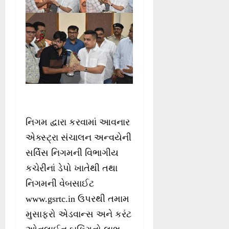
નિગમ દ્વારા કરવામાં આવનાર
એક્સ્ટ્રા સંચાલન અન્વયેની
સર્વિસ નિગમની વિભાગીય
કચેરીનાં ડેપો ખાતેથી તથા
નિગમની વેબસાઈટ
www.gsrtc.in ઉપરથી તમામ
મુસાફરો એડવાન્સ અને કરંટ