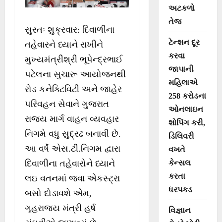
અટકળો
તેજ
સુરતઃ શુક્રવાર: દિવાળીના
ટેન્શન દૂર
તહેવારને ધ્યાને રાખીને
કરવા
મુખ્યમંત્રીશ્રી ભૂપેન્દ્રભાઈ
જાપાની
પટેલના સુચારૂ આયોજનથી
મહિલાએ
રોડ કનેક્ટિવિટી અને જાહેર
258 કરોડના
પરિવહન સેવાને ગુજરાત
ઓનલાઇન
રાજ્ય માર્ગ વાહન વ્યવહાર
શોપિંગ કરી,
નિગમે વધુ સુદ્રઢ બનાવી છે.
ડિલિવરી
આ વર્ષે એસ.ટી.નિગમ દ્વારા
વખતે
કેન્સલ
દિવાળીના તહેવારોને ધ્યાને
કરતા
લઇ વતનમાં જવા એકસ્ટ્રા
ધરપકડ
બસો દોડાવશે એમ,
ગૃહરાજ્ય મંત્રી હર્ષ
વિજ્ઞાન