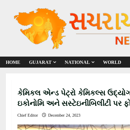
S
k
i
p
t
o
c
o
HOME
GUJARAT
NATIONAL
WORLD
n
t
e
n
કેમિકલ એન્ડ પેટ્રો કેમિકલ્સ ઉદ્યો
t
ઇકોનોમિ અને સસ્ટેઇનીબિલીટી પર 
Chief Editor
December 24, 2023