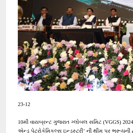
23-12
10મી વાયબ્રન્ટ ગુજરાત ગ્લોબલ સમિટ (VGGS) 2024ના પ
એન્ડ પેટ્રોકેમિકલ્સ ઇન્ડસ્ટ્રી’ ની થીમ પર ભરૂચની હ