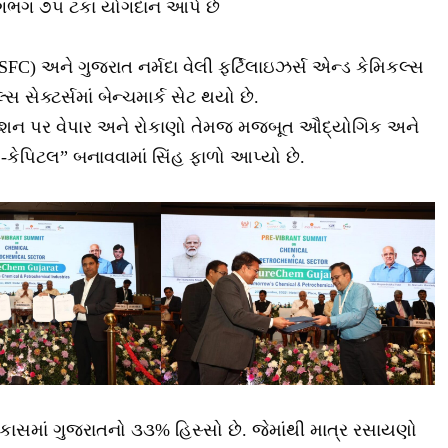
લગભગ ૭૫ ટકા યોગદાન આપે છે
GSFC) અને ગુજરાત નર્મદા વેલી ફર્ટિલાઇઝર્સ એન્ડ કેમિકલ્સ
 સેક્ટર્સમાં બેન્ચમાર્ક સેટ થયો છે.
ોકેશન પર વેપાર અને રોકાણો તેમજ મજબૂત ઔદ્યોગિક અને
્રો-કેપિટલ” બનાવવામાં સિંહ ફાળો આપ્યો છે.
લ નિકાસમાં ગુજરાતનો ૩૩% હિસ્સો છે. જેમાંથી માત્ર રસાયણો