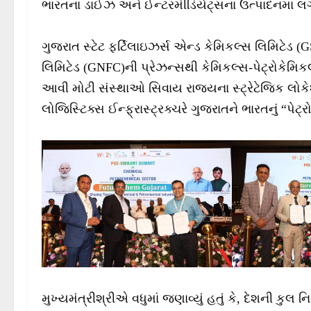
ભારતના ડાઈઝ અને ઈન્ટરમીડિયેટ્સના ઉત્પાદનમાં 
ગુજરાત સ્ટેટ ફર્ટિલાઇઝર્સ એન્ડ કેમિકલ્સ લિમિટેડ (
લિમિટેડ (GNFC)ની પ્રેઝન્સથી કેમિકલ્સ-પેટ્રોકેમિકલ્સ
આવી મોટી સંસ્થાઓ સિવાય રાજ્યના સ્ટ્રેટેજિક લ
લોજિસ્ટિક્સ ઈન્ફ્રાસ્ટ્રક્ચરે ગુજરાતને ભારતનું “પેટ
મુખ્યમંત્રીશ્રીએ વધુમાં જણાવ્યું હતું કે, દેશની કુ