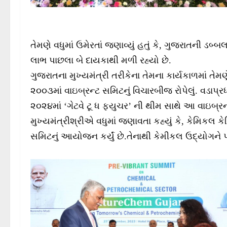
તેમણે વધુમાં ઉમેરતાં જણાવ્યું હતું કે, ગુજરાતની ડબ
લાભ પાછલા બે દાયકાથી મળી રહ્યો છે.
ગુજરાતના મુખ્યમંત્રી તરીકેના તેમના કાર્યકાળમાં તેમણ
૨૦૦૩માં વાઇબ્રન્ટ સમિટનું વિચારબીજ રોપેલું. વડાપ્
૨૦૨૪માં ‘ગેટવે ટૂ ધ ફ્યુચર’ ની થીમ સાથે આ વાઇબ્
મુખ્યમંત્રીશ્રીએ વધુમાં જણાવતા કહ્યું કે, કેમિકલ 
સમિટનું આયોજન કર્યું છે.તેનાથી કેમીકલ ઉદ્યોગને