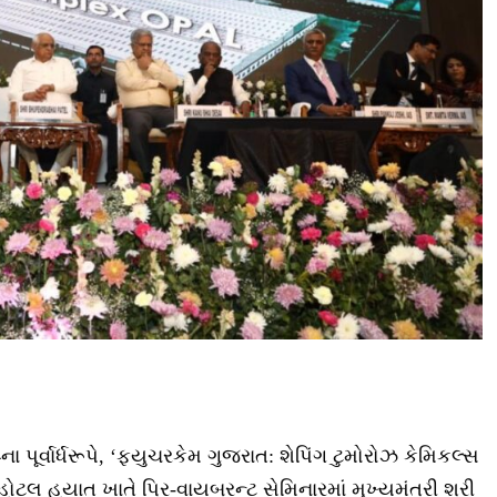
ૂર્વાર્ધરૂપે, ‘ફ્યુચરકેમ ગુજરાત: શેપિંગ ટુમોરોઝ કેમિકલ્સ
ોટલ હયાત ખાતે પ્રિ-વાયબ્રન્ટ સેમિનારમાં મુખ્યમંત્રી શ્રી