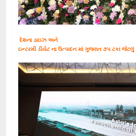
દેશના ડાઇઝ અને
ઇન્ટરમી ડીયેટ ના ઉત્પાદન માં ગુજરાત ૭૫ ટકા જેટલુ