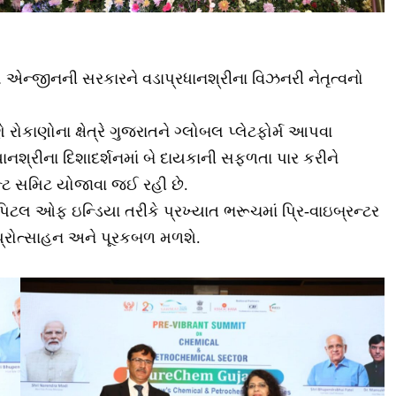
્બલ એન્જીનની સરકારને વડાપ્રધાનશ્રીના વિઝનરી નેતૃત્વનો
ે રોકાણોના ક્ષેત્રે ગુજરાતને ગ્લોબલ પ્લેટફોર્મ આપવા
રધાનશ્રીના દિશાદર્શનમાં બે દાયકાની સફળતા પાર કરીને
રન્ટ સમિટ યોજાવા જઈ રહી છે.
કેપિટલ ઓફ ઇન્ડિયા તરીકે પ્રખ્યાત ભરૂચમાં પ્રિ-વાઇબ્રન્ટર
 પ્રોત્સાહન અને પૂરકબળ મળશે.