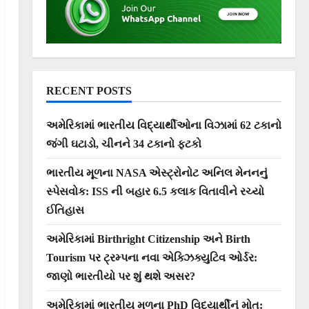
RECENT POSTS
અમેરિકામાં ભારતીય વિદ્યાર્થીઓના વિઝામાં 62 ટકાનો
જંગી ઘટાડો, ચીનને 34 ટકાનો ફટકો
ભારતીય મૂળના NASA એસ્ટ્રોનોટ અનિલ મેનનનું
સ્પેસવોક: ISS ની બહાર 6.5 કલાક વિતાવીને રચ્યો
ઈતિહાસ
અમેરિકામાં Birthright Citizenship અને Birth
Tourism પર ટ્રમ્પના નવા એક્ઝિક્યુટિવ ઓર્ડર:
જાણો ભારતીયો પર શું થશે અસર?
અમેરિકામાં ભારતીય મૂળના PhD વિદ્યાર્થીનું મોત: