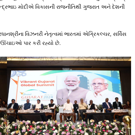
ી નરેન્દ્રભાઇ મોદીએ વિકાસની રાજનીતિથી ગુજરાત અને દેશની
ધાનશ્રીના વિઝનરી નેતૃત્વમાં ભારતમાં એગ્રિકલ્ચર, સર્વિસ
વી ઊંચાઇઓ પાર કરી રહ્યો છે.