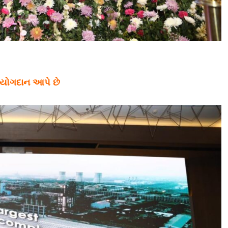
ં યોગદાન આપે છે