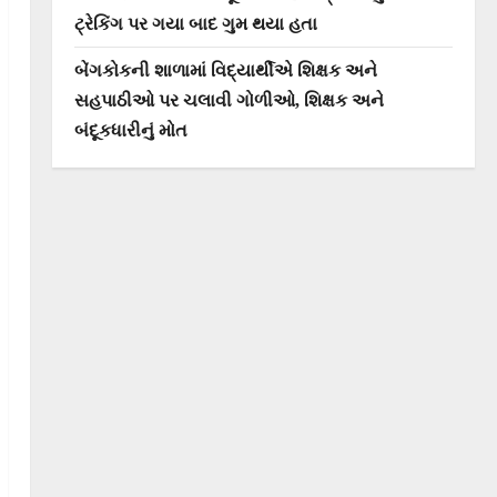
ટ્રેકિંગ પર ગયા બાદ ગુમ થયા હતા
બેંગકોકની શાળામાં વિદ્યાર્થીએ શિક્ષક અને
સહપાઠીઓ પર ચલાવી ગોળીઓ, શિક્ષક અને
બંદૂકધારીનું મોત