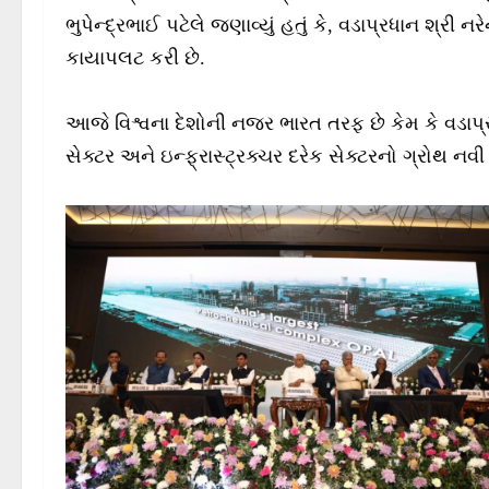
ભુપેન્દ્રભાઈ પટેલે જણાવ્યું હતું કે, વડાપ્રધાન શ્ર
કાયાપલટ કરી છે.
આજે વિશ્વના દેશોની નજર ભારત તરફ છે કેમ કે વડાપ્ર
સેક્ટર અને ઇન્ફ્રાસ્ટ્રક્ચર દરેક સેક્ટરનો ગ્રોથ ન