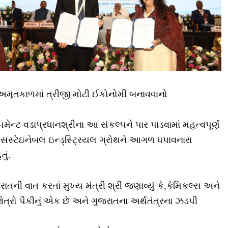
 અમૃતકાળમાં ત્રીજી મોટી ઈકોનોમી બનાવવાનો
પમેન્ટ વડાપ્રધાનશ્રીના આ સંકલ્પને પાર પાડવામાં મહત્વપૂર્ણ
ક્ટર સસ્ટેઇનેબલ ઇન્ડ્સ્ટ્રિયલ ગ્રોથને આગળ ધપાવનારા
ું.
ાતની વાત કરતાં મુખ્ય મંત્રી શ્રી જણાવ્યું કે,કેમિકલ્સ અને
્ષેત્રો પૈકીનું એક છે અને ગુજરાતના અર્થતંત્રના ઝડપી