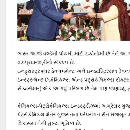
ભારત આજે વર્લ્ડની પાંચમી મોટી ઇકોનોમી છે તેને આ
વડાપ્રધાનશ્રીનો સંકલ્પ છે.
ઇન્ફ્રાસ્ટ્રક્ચર ડેવલપમેન્ટ અને ઇન્ડટસ્ટ્રિયલ ડેવલ
ઇન્સ્ટ્રુમેન્ટ છે.કેમિકલ્સ એન્ડ્ પેટ્રોકેમિકલ્સ સે
સેક્ટર્સમાનું એક આગવું પરિબળ છે તેમ પણ જણાવ્યું હત
કેમિકલ્સ-પેટ્રોકેમિકલ્સ ઇન્ડસ્ટ્રીઝમાં અગ્રેસર ગુજર
પેટ્રોકેમિકલ ક્ષેત્ર ગુજરાતના પરંપરાગત રીતે મજબૂત ક
વિકાસમાં તેની મુખ્ય ભૂમિકા છે.