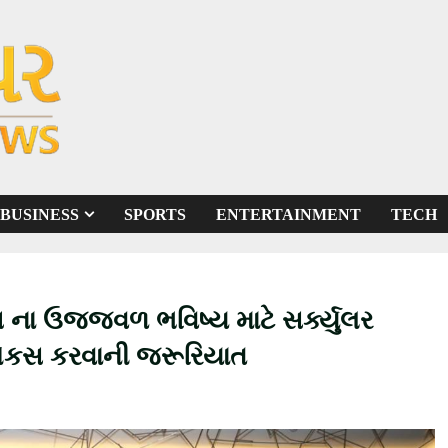
BUSINESS
SPORTS
ENTERTAINMENT
TECH
ગ ના ઉજ્જવળ ભવિષ્ય માટે સર્ક્યુલર
ફોકસ કરવાની જરૂરિયાત