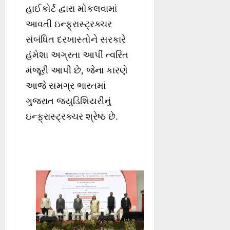
હાઈકોર્ટ દ્વારા મોકલવામાં
આવતી ઇન્ફ્રાસ્ટ્રક્ચર
સંબંધિત દરખાસ્તોને સરકારે
હંમેશા અગ્રતા આપી ત્વરિત
મંજૂરી આપી છે, જેના કારણે
આજે સમગ્ર ભારતમાં
ગુજરાત જ્યુડિશિયરીનું
ઇન્ફ્રાસ્ટ્રક્ચર શ્રેષ્ઠ છે.