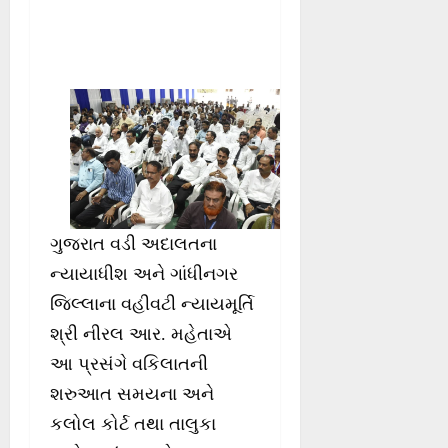
ગુજરાત વડી અદાલતના
ન્યાયાધીશ અને ગાંધીનગર
જિલ્લાના વહીવટી ન્યાયમૂર્તિ
શ્રી નીરલ આર. મહેતાએ
આ પ્રસંગે વકિલાતની
શરુઆત સમયના અને
કલોલ કોર્ટ તથા તાલુકા