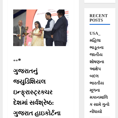
સંકુલનું ભૂમિપૂજન
સંપન્ન
RECENT
POSTS
USA_
મહિલા
ભાડૂતના
જાતીય
*
**
શોષણના
આક્ષેપ
ગુજરાતનું
બદલ
જ્યુડિશિયલ
ભારતીય
મૂળના
ઇન્ફ્રાસ્ટ્રક્ચર
મકાનમાલિ
દેશમાં સર્વશ્રેષ્ઠ:
ક સામે ગુનો
નોંધાયો
ગુજરાત હાઇકોર્ટના