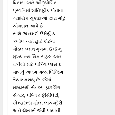
વિકાસ અને ઔદ્યોગિક
પ્રગતિમાં શાંતિપૂર્વક પોતાના
ન્યાયિક ચુકાદાઓ દ્વારા મોટું
યોગદાન આપે છે.
સાથે જ તેમણે ઉમેર્યું કે,
કલોલ ખાતે હાઈકોર્ટના
મોડલ પ્લાન મુજબ G+6 નું
મુખ્ય ન્યાયિક સંકુલ અને
વકીલો માટે પાર્કિંગ પ્લસ ૬
માળનું અલગ ભવ્ય બિલ્ડિંગ
તૈયાર કરાયું છે. જેમાં
મધ્યસ્થી સેન્ટર, ફાઇલિંગ
સેન્ટર, પબ્લિક ફેસિલિટી,
કોન્ફરન્સ હોલ, લાયબ્રેરી
અને ચેમ્બર્સ જેવી પાયાની