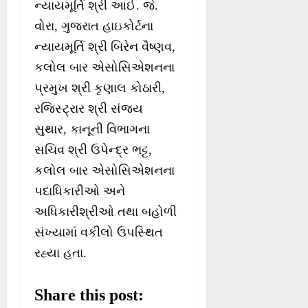
ન્યાયમૂર્તિ શ્રી આઈ. જે.
વોરા, ગુજરાત હાઇકોર્ટના
ન્યાયમૂર્તિ શ્રી બિરેન વૈષ્ણવ,
કલોલ બાર એસોસિએશનના
પ્રમુખ શ્રી કૃણાલ કોઠારી,
રજિસ્ટ્રાર શ્રી સંજય
સુથાર, કાનૂની વિભાગના
સચિવ શ્રી ઉપેન્દ્ર ભટ્ટ,
કલોલ બાર એસોસિએશનના
પદાધિકારીઓ અને
અધિકારીશ્રીઓ તથા બહોળી
સંખ્યામાં વકીલો ઉપસ્થિત
રહ્યા હતા.
Share this post: