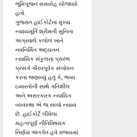
ભૂમિપૂજન સમારોહ યોજાયો
હતો.
ગુજરાત હાઈકોર્ટના મુખ્ય
ન્યાયમૂર્તિ શ્રીમતી સુનિતા
અગ્રવાલે કલોલ ખાતે
નવનિર્મિત અદ્યતન
ન્યાયિક સંકુલના પ્રારંભ
પ્રસંગે ગૌરવપૂર્વક સંબોધન
કરતાં જણાવ્યું હતું કે, ભવ્ય
ઇમારતોની સાથે ગતિશીલ
અને અસરકારક ન્યાયિક
વ્યવસ્થા એ જ સાચો ન્યાય
છે. હાઈકોર્ટે લીધેલા
મહત્વપૂર્ણ નીતિવિષયક
નિર્ણય અંતર્ગત હવે રાજ્યમાં