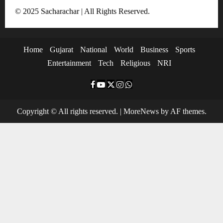
t
© 2025 Sacharachar | All Rights Reserved.
i
o
Home
Gujarat
National
World
Business
Sports
n
Entertainment
Tech
Religious
NRI
F
Y
T
I
W
a
o
w
n
h
Copyright © All rights reserved.
|
MoreNews
by AF themes.
c
u
i
s
a
e
t
t
t
t
b
u
t
a
s
o
b
e
g
a
o
e
r
r
p
k
a
p
m