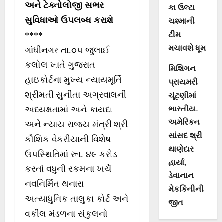
અને ટેક્નોલોજી સભર
કા ઉલ્ટા
સુવિધાઓ ઉપલબ્ધ કરાશે
ચશ્માની
ટીમ
****
મચાવશે ધૂમ
ગાંધીનગર તા.૦૫ જુલાઈ –
કલોલ ખાતે ગુજરાત
મિશિગન
હાઇકોર્ટના મુખ્ય ન્યાયમૂર્તિ
પ્રાયમરી
શ્રીમતી સુનીતા અગ્રવાલની
ચૂંટણીમાં
ભારતીય-
અધ્યક્ષતામાં અને કાયદા
અમેરિકન
અને ન્યાય રાજ્ય મંત્રી શ્રી
સાંસદ શ્રી
કૌશિક વેકરીયાની વિશેષ
થાણેદાર
ઉપસ્થિતિમાં રૂા. ૪૯ કરોડ
હાર્યા,
કરતાં વધુની રકમના ખર્ચે
ડેવાનાન
નવનિર્મિત થનારા
મેકકિનીની
અત્યાધુનિક તાલુકા કોર્ટ અને
જીત
વકીલ મંડળના સંકુલનો