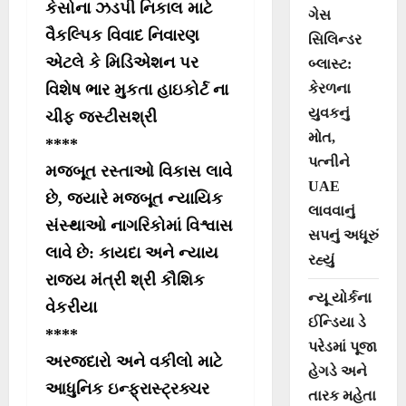
કેસોના ઝડપી નિકાલ માટે
ગેસ
વૈકલ્પિક વિવાદ નિવારણ
સિલિન્ડર
એટલે કે મિડિએશન પર
બ્લાસ્ટ:
કેરળના
વિશેષ ભાર મુકતા હાઇકોર્ટ ના
યુવકનું
ચીફ જસ્ટીસશ્રી
મોત,
****
પત્નીને
મજબૂત રસ્તાઓ વિકાસ લાવે
UAE
છે, જ્યારે મજબૂત ન્યાયિક
લાવવાનું
સંસ્થાઓ નાગરિકોમાં વિશ્વાસ
સપનું અધૂરું
લાવે છે: કાયદા અને ન્યાય
રહ્યું
રાજ્ય મંત્રી શ્રી કૌશિક
ન્યૂ યોર્કના
વેકરીયા
ઈન્ડિયા ડે
****
પરેડમાં પૂજા
અરજદારો અને વકીલો માટે
હેગડે અને
આધુનિક ઇન્ફ્રાસ્ટ્રક્ચર
તારક મહેતા