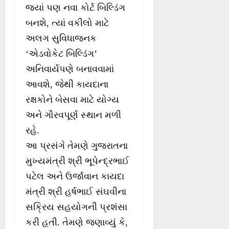
જ્યાં પણ નવા કોર્ટ બિલ્ડિંગ
બનશે, ત્યાં વકીલો માટે
અલગ સુવિધાજનક
‘એડવોકેટ બિલ્ડિંગ’
અનિવાર્યપણે બનાવવામાં
આવશે, જેથી કાયદાના
રક્ષકોને બેસવા માટે યોગ્ય
અને ગૌરવપૂર્ણ સ્થાન મળી
રહે.
આ પ્રસંગે તેમણે ગુજરાતના
મુખ્યમંત્રી શ્રી ભૂપેન્દ્રભાઈ
પટેલ અને ઉર્જાવાન કાયદા
મંત્રી શ્રી હર્ષભાઈ સંઘવીના
સક્રિય સહયોગની પ્રશંસા
કરી હતી. તેમણે જણાવ્યું કે,