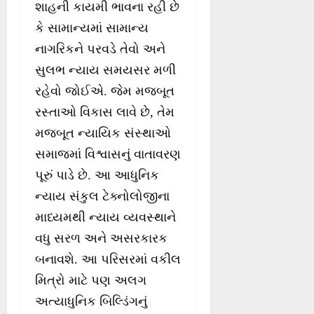
શાહની કાયમી ભાવના રહી છે
કે સામાન્યમાં સામાન્ય
નાગરિકને પરવડે તેવો અને
સુલભ ન્યાય સમયસર મળી
રહેવો જોઈએ. જેમ મજબૂત
રસ્તાઓ વિકાસ લાવે છે, તેમ
મજબૂત ન્યાયિક સંસ્થાઓ
સમાજમાં વિશ્વાસનું વાતાવરણ
પૂરું પાડે છે. આ આધુનિક
ન્યાય સંકુલ ટેક્નોલોજીના
માધ્યમથી ન્યાય વ્યવસ્થાને
વધુ સરળ અને અસરકારક
બનાવશે. આ પરિસરમાં વકીલ
મિત્રો માટે પણ અલગ
અત્યાધુનિક બિલ્ડિંગનું