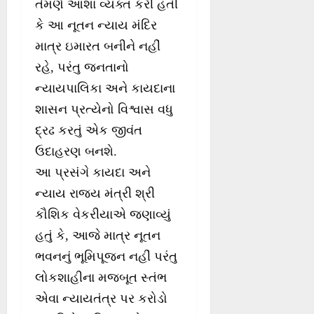
તેમણે આશા વ્યક્ત કરી હતી
કે આ નૂતન ન્યાય મંદિર
માત્ર ઇમારત બનીને નહીં
રહે, પરંતુ જનતાનો
ન્યાયપાલિકા અને કાયદાના
શાસન પ્રત્યેનો વિશ્વાસ વધુ
દ્રઢ કરતું એક જીવંત
ઉદાહરણ બનશે.
આ પ્રસંગે કાયદા અને
ન્યાય રાજ્ય મંત્રી શ્રી
કૌશિક વેકરીયાએ જણાવ્યું
હતું કે, આજે માત્ર નૂતન
ભવનનું ભૂમિપૂજન નહીં પરંતુ
લોકશાહીના મજબૂત સ્તંભ
એવા ન્યાયતંત્ર પર કરોડો