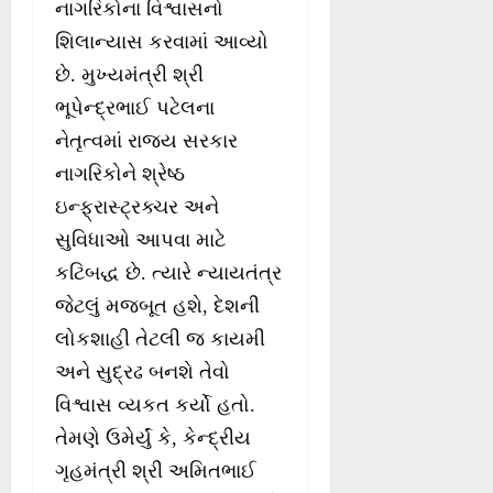
નાગરિકોના વિશ્વાસનો
શિલાન્યાસ કરવામાં આવ્યો
છે. મુખ્યમંત્રી શ્રી
ભૂપેન્દ્રભાઈ પટેલના
નેતૃત્વમાં રાજ્ય સરકાર
નાગરિકોને શ્રેષ્ઠ
ઇન્ફ્રાસ્ટ્રક્ચર અને
સુવિધાઓ આપવા માટે
કટિબદ્ધ છે. ત્યારે ન્યાયતંત્ર
જેટલું મજબૂત હશે, દેશની
લોકશાહી તેટલી જ કાયમી
અને સુદ્રઢ બનશે તેવો
વિશ્વાસ વ્યકત કર્યો હતો.
તેમણે ઉમેર્યું કે, કેન્દ્રીય
ગૃહમંત્રી શ્રી અમિતભાઈ