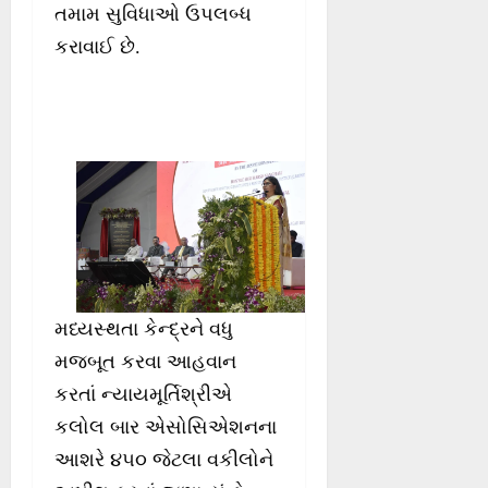
તમામ સુવિધાઓ ઉપલબ્ધ
કરાવાઈ છે.
મધ્યસ્થતા કેન્દ્રને વધુ
મજબૂત કરવા આહવાન
કરતાં ન્યાયમૂર્તિશ્રીએ
કલોલ બાર એસોસિએશનના
આશરે ૪૫૦ જેટલા વકીલોને