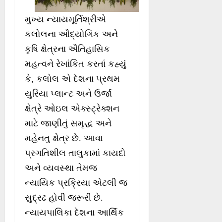
મુખ્ય ન્યાયમૂર્તિશ્રીએ
કલોલના ઔદ્યોગિક અને
કૃષિ ક્ષેત્રના ઐતિહાસિક
મહત્વને રેખાંકિત કરતાં કહ્યું
કે, કલોલ એ દેશના પ્રથમ
યુરિયા પ્લાન્ટ અને ઉર્જા
ક્ષેત્રે ઓઇલ એક્સ્ટ્રેક્શન
માટે જાણીતું સમૃદ્ધ અને
મહેનતુ ક્ષેત્ર છે. આવા
પ્રગતિશીલ તાલુકામાં કાયદો
અને વ્યવસ્થા તેમજ
ન્યાયિક પ્રક્રિયા એટલી જ
સુદ્રઢ હોવી જરૂરી છે.
ન્યાયપાલિકા દેશના આર્થિક