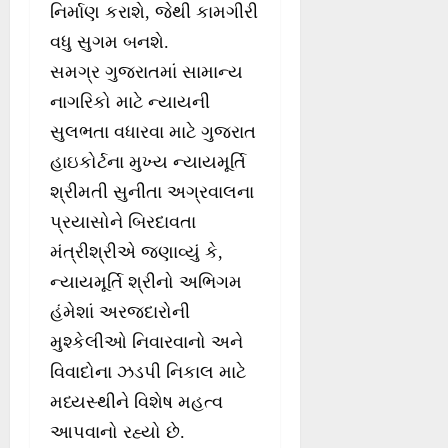
નિર્માણ કરાશે, જેથી કામગીરી
વધુ સુગમ બનશે.
સમગ્ર ગુજરાતમાં સામાન્ય
નાગરિકો માટે ન્યાયની
સુલભતા વધારવા માટે ગુજરાત
હાઇકોર્ટના મુખ્ય ન્યાયમૂર્તિ
શ્રીમતી સુનીતા અગ્રવાલના
પ્રયાસોને બિરદાવતા
મંત્રીશ્રીએ જણાવ્યું કે,
ન્યાયમૂર્તિ શ્રીનો અભિગમ
હંમેશાં અરજદારોની
મુશ્કેલીઓ નિવારવાનો અને
વિવાદોના ઝડપી નિકાલ માટે
મધ્યસ્થીને વિશેષ મહત્વ
આપવાનો રહ્યો છે.