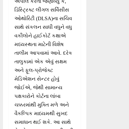
અપીલ કરતાં જણાવ્યું કે,
ડિસ્ટ્રિક્ટ લીગલ સર્વિસીસ
ઓથોરિટી (DLSA)ના સચિવ
સાથે સંકલન સાધી વધુને વધુ
વકીલોને હાઈકોર્ટ કક્ષાએ
મધ્યસ્થતા માટેની વિશેષ
તાલીમ આપવામાં આવે. દરેક
તાલુકામાં એક એવું સક્ષમ
અને ફૂલ-પ્રોજેક્ટ
મેડિએશન સેન્ટર હોવું
જોઈએ, જેથી સામાન્ય
પક્ષકારોને કોર્ટના લાંબા
ચક્કરમાંથી મુક્તિ મળે અને
વૈકલ્પિક માધ્યમથી સુખદ
સમાધાન થઈ શકે. આ સાથે