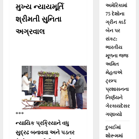
અમેરિકામાં
મુખ્ય ન્યાયમૂર્તિ
75 દેશોના
શ્રીમતી સુનિતા
ગ્રીન કાર્ડ
અગ્રવાલ
બેન પર
સંકટ:
ભારતીય
મૂળના જજ
અમિત
મેહતાએ
ટ્રમ્પ
પ્રશાસનના
નિર્ણયને
ગેરકાયદેસર
***
ગણાવ્યો
ન્યાયિક પ્રક્રિયાને વધુ
દુબઈમાં
સુદ્રઢ બનાવવા અને પડતર
શોરૂમમાં