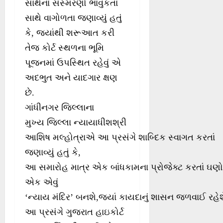
સાથેના સંસ્મરણો ભાવુકતા
સાથે વાગોળતા જણાવ્યું હતું
કે, જ્યાંથી શરૂઆત કરી
તેજ કોર્ટ સ્થળના ભૂમિ
પૂજનમાં ઉપસ્થિત રહેવું એ
અદભુત અને યાદગાર ક્ષણ
છે.
ગાંધીનગર જિલ્લાના
મુખ્ય જિલ્લા ન્યાયાધીશશ્રી
આશિષ મલ્હોત્રાએ આ પ્રસંગે શાબ્દિક સ્વાગત કરતાં
જણાવ્યું હતું કે,
આ સમારોહ માત્ર એક બાંધકામના પ્રોજેક્ટ કરતાં ઘણો 
એક એવું
‘ન્યાય મંદિર’ બનશે,જ્યાં કાયદાનું શાસન જળવાઈ રહેશે
આ પ્રસંગે ગુજરાત હાઇકોર્ટ