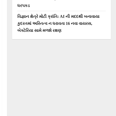
ધરપકડ
વિજ્ઞાન ક્ષેત્રે મોટી ક્રાંતિ: AI ની મદદથી બનાવાયા
કુદરતમાં અસ્તિત્વ ન ધરાવતા 16 નવા વાયરસ,
બેક્ટેરિયા સામે મળશે રક્ષણ