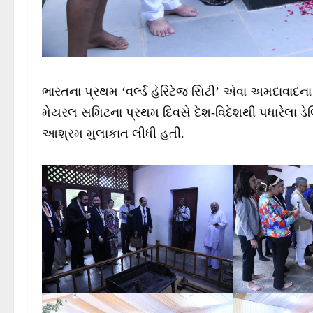
ભારતના પ્રથમ ‘વર્લ્ડ હેરિટેજ સિટી’ એવા અમદાવાદ
મેયરલ સમિટના પ્રથમ દિવસે દેશ-વિદેશથી પધારેલા ડેલ
આશ્રમ મુલાકાત લીધી હતી.