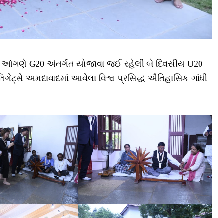
ના આંગણે G20 અંતર્ગત યોજાવા જઈ રહેલી બે દિવસીય U20
િગેટ્સે અમદાવાદમાં આવેલા વિશ્વ પ્રસિદ્ધ ઐતિહાસિક ગાંધી