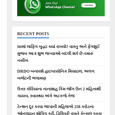
RECENT POSTS
ઘરમાં લાફિંગ બુદ્ધા ક્યાં રાખવો? વાસ્તુ અને ફેંગશુઈ
મુજબ આ 8 શુભ જગ્યાઓ બદલી શકે છે તમારું
નસીબ
DRDO બનાવશે હાઇપરસોનિક મિસાઇલ, અલગ
બજેટની ભલામણ
ઉત્તર કોરિયાના તાનાશાહ કિમ જોંગ ઉન 2 મહિનાથી
ગાયબ, સ્વાસ્થ્ય અંગે અટકળો તેજ
ટેન્શન દૂર કરવા જાપાની મહિલાએ 258 કરોડના
ઓનલાઇન શોપિંગ કરી, ડિલિવરી વખતે કેન્સલ કરતા