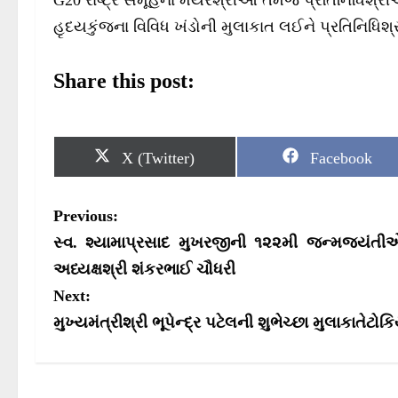
G20 રાષ્ટ્ર સમૂહના મેયરશ્રીઓ તેમજ પ્રતિનિધિશ્રીઓ
હૃદયકુંજના વિવિધ ખંડોની મુલાકાત લઈને પ્રતિનિધિશ
Share this post:
S
S
X (Twitter)
Facebook
h
h
a
a
r
r
P
Previous:
e
e
o
o
o
સ્વ. શ્યામાપ્રસાદ મુખરજીની ૧૨૨મી જન્મજયંતીએ 
n
n
s
અધ્યક્ષશ્રી શંકરભાઈ ચૌધરી
Next:
t
મુખ્યમંત્રીશ્રી ભૂપેન્‍દ્ર પટેલની શુભેચ્છા મુલાકાતેટો
n
a
v