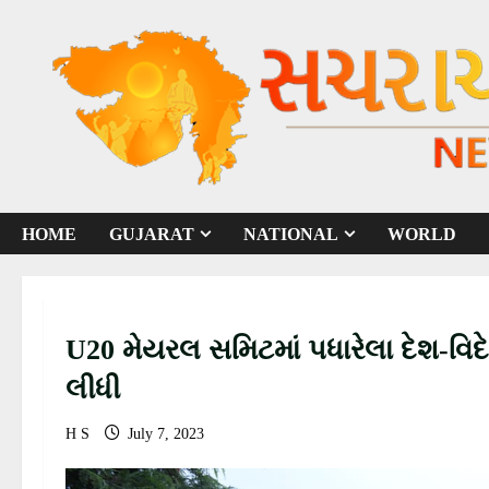
S
k
i
p
t
o
c
o
HOME
GUJARAT
NATIONAL
WORLD
n
t
e
n
U20 મેયરલ સમિટમાં પધારેલા દેશ-વિદ
t
લીધી
H S
July 7, 2023