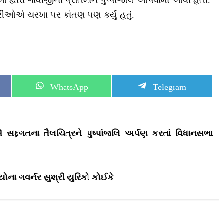
 દ્વારા ગાંધીજીની પ્રતિમાને પુષ્પાંજલિ આપવામાં આવી હતી.
્રીઓએ ચરખા પર કાંતણ પણ કર્યું હતું.
S
S
WhatsApp
Telegram
h
h
a
a
r
r
e
e
o
o
સદ્દગતના તૈલચિત્રને પુષ્પાંજલિ અર્પણ કરતાં વિધાનસભા
n
n
કિયોના ગવર્નર સુશ્રી યુરિકો કોઈકે