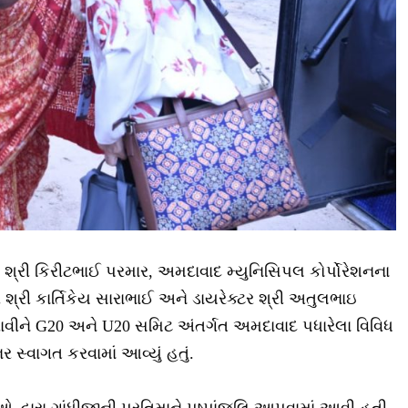
્રી કિરીટભાઈ પરમાર, અમદાવાદ મ્યુનિસિપલ કોર્પોરેશનના
 શ્રી કાર્તિકેય સારાભાઈ અને ડાયરેક્ટર શ્રી અતુલભાઇ
રાવીને G20 અને U20 સમિટ અંતર્ગત અમદાવાદ પધારેલા વિવિધ
 સ્વાગત કરવામાં આવ્યું હતું.