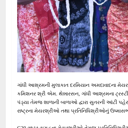
ગાંધી આશ્રમની મુલાકાત દરમિયાન અમદાવાદના મેયર શ
કમિશનર શ્રી એમ. થેન્નારસન, ગાંધી આશ્રમના ટ્રસ્ટી
પંડ્યા તેમજ શાળાની બાળાઓ દ્વારા સુતરની આંટી પહે
રાષ્ટ્રના મેયરશ્રીઓ તથા પ્રતિનિધિશ્રીઓનું ઉષ્માસભર