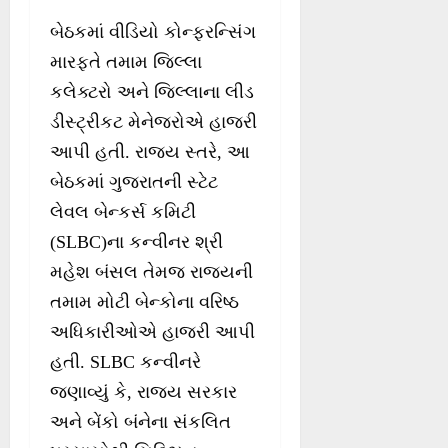
બેઠકમાં વીડિયો કોન્ફરન્સિંગ
મારફતે તમામ જિલ્લા
કલેક્ટરો અને જિલ્લાના લીડ
ડીસ્ટ્રીકટ મેનેજરોએ હાજરી
આપી હતી. રાજ્ય સ્તરે, આ
બેઠકમાં ગુજરાતની સ્ટેટ
લેવલ બેન્કર્સ કમિટી
(SLBC)ના કન્વીનર શ્રી
મહેશ બંસલ તેમજ રાજ્યની
તમામ મોટી બેન્કોના વરિષ્ઠ
અધિકારીઓએ હાજરી આપી
હતી. SLBC કન્વીનરે
જણાવ્યું કે, રાજ્ય સરકાર
અને બેંકો બંનેના સંકલિત