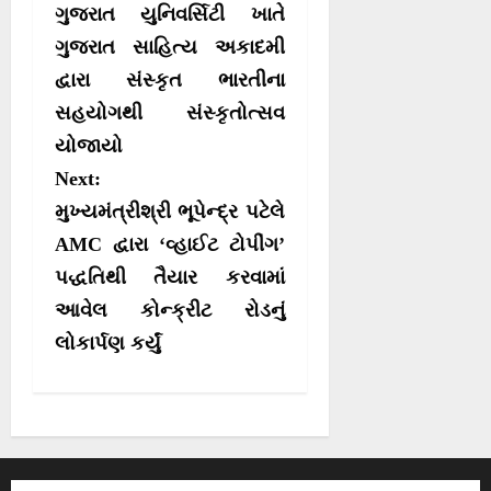
o
o
o
o
t
o
A
r
o
ગુજરાત યુનિવર્સિટી ખાતે
n
n
n
n
t
o
p
a
e
k
p
m
s
ગુજરાત સાહિત્ય અકાદમી
r
દ્વારા સંસ્કૃત ભારતીના
t
)
સહયોગથી સંસ્કૃતોત્સવ
n
યોજાયો
a
Next:
v
મુખ્યમંત્રીશ્રી ભૂપેન્દ્ર પટેલે
i
AMC દ્વારા ‘વ્હાઈટ ટોપીંગ’
g
પદ્ધતિથી તૈયાર કરવામાં
a
આવેલ કોન્ક્રીટ રોડનું
t
લોકાર્પણ કર્યું
i
o
n