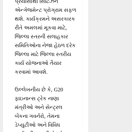
પ્રયાસોથી સિટિઝન
એન્ગેજમેન્ટ પ્રોગ્રામ સફળ
થશે. કાર્યક્રમને અસરકારક
રીતે અમલમાં મૂકવા માટે,
જિલ્લા સ્તરની સલાહકાર
સમિતિઓના નેજા હેઠળ દરેક
જિલ્લા માટે જિલ્લા સ્તરીય
કાર્ય યોજનાઓ તૈયાર
કરવામાં આવશે.
ઉલ્લેખનીય છે કે, G20
ફાઇનાન્સ ટ્રેક નાણા
મંત્રીઓ અને સેન્ટ્રલ
બેંકના ગવર્નરો, તેમના
ડેપ્યુટીઓ અને વિવિધ