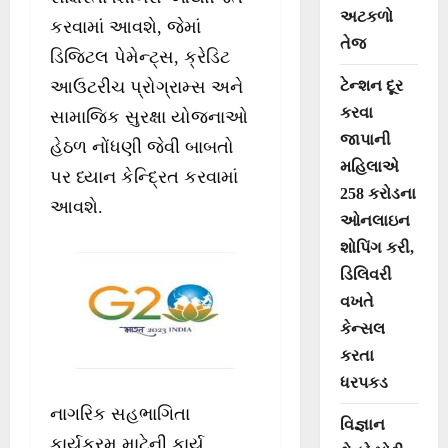
અટકળો
કરવામાં આવશે, જેમાં
તેજ
ડિજિટલ પેમેન્ટ્સ, ક્રેડિટ
ટેન્શન દૂર
આઉટરીચ પ્રોગ્રામ્સ અને
કરવા
સામાજિક સુરક્ષા યોજનાઓ
જાપાની
હેઠળ નોંધણી જેવી બાબતો
મહિલાએ
પર ધ્યાન કેન્દ્રિત કરવામાં
258 કરોડના
આવશે.
ઓનલાઇન
શોપિંગ કરી,
ડિલિવરી
વખતે
કેન્સલ
કરતા
ધરપકડ
નાગરિક સહભાગિતા
વિજ્ઞાન
કાર્યક્રમ માટેની કાર્ય