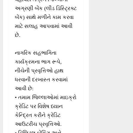
અગ્રણી બેંક (લીડ ડિસ્ટ્રિક્ટ
બેંક) સાથે મળીને કામ કરવા
માટે સલાહ આપવામાં આવી
છે.
નાગરિક સહભાગિતા
કાર્યક્રમના ભાગ રૂપે,
નીચેની પ્રવૃત્તિઓ હાથ
ધરવાની દરખાસ્ત કરવામાં
આવી છે:
• તમામ જિલ્લાઓમાં માઇક્રો
ક્રેડિટ પર વિશેષ ધ્યાન
કેન્દ્રિત કરીને ક્રેડિટ
આઉટરીચ પ્રવૃત્તિઓ.