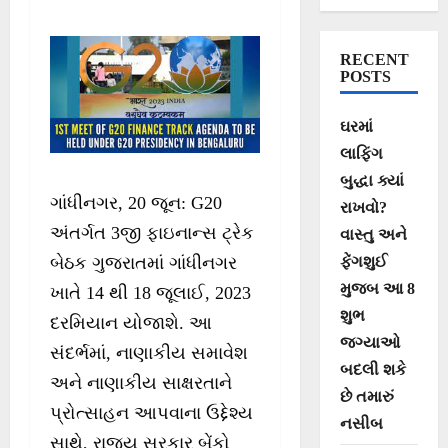
પૂર્વે ગુજરાતમાં 21
જૂનથી ‘નાગરિક
RECENT
સહભાગિતા
POSTS
કાર્યક્રમ’ની
ઘરમાં
શરૂઆત
લાફિંગ
બુદ્ધા ક્યાં
ગાંધીનગર, 20 જૂન: G20
રાખવો?
અંતર્ગત 3જી ફાઇનાન્સ ટ્રેક
વાસ્તુ અને
ફેંગશુઈ
બેઠક ગુજરાતમાં ગાંધીનગર
મુજબ આ 8
ખાતે 14 થી 18 જૂલાઈ, 2023
શુભ
દરમિયાન યોજાશે. આ
જગ્યાઓ
સંદર્ભમાં, નાણાકીય સમાવેશ
બદલી શકે
અને નાણાકીય સાક્ષરતાને
છે તમારું
પ્રોત્સાહન આપવાના ઉદ્દેશ્ય
નસીબ
સાથે, રાજ્ય સરકાર બેંકો