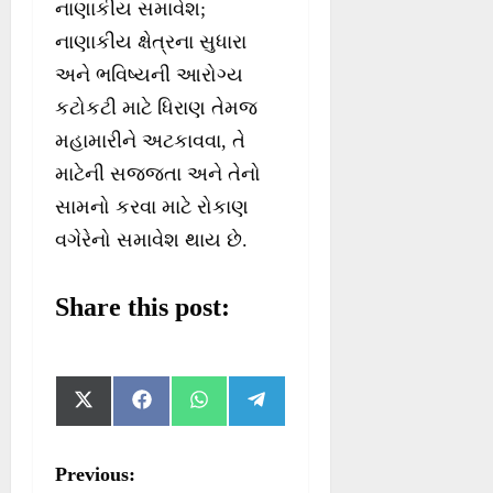
નાણાકીય સમાવેશ;
નાણાકીય ક્ષેત્રના સુધારા
અને ભવિષ્યની આરોગ્ય
કટોકટી માટે ધિરાણ તેમજ
મહામારીને અટકાવવા, તે
માટેની સજ્જતા અને તેનો
સામનો કરવા માટે રોકાણ
વગેરેનો સમાવેશ થાય છે.
Share this post:
S
S
S
S
X
F
W
T
h
h
h
h
(
a
h
e
a
a
a
a
T
c
a
l
r
r
r
r
w
e
t
e
P
Previous:
e
e
e
e
i
b
s
g