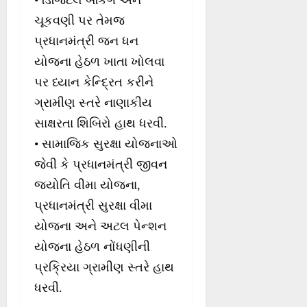
• ડિજિટલ બેંકિંગ અને
ચૂકવણી પર તેમજ
પ્રધાનમંત્રી જન ધન
યોજના હેઠળ ખાતા ખોલવા
પર ધ્યાન કેન્દ્રિત કરીને
ગ્રામીણ સ્તરે નાણાકીય
સાક્ષરતા શિબિરો હાથ ધરવી.
• સામાજિક સુરક્ષા યોજનાઓ
જેવી કે પ્રધાનમંત્રી જીવન
જ્યોતિ વીમા યોજના,
પ્રધાનમંત્રી સુરક્ષા વીમા
યોજના અને અટલ પેન્શન
યોજના હેઠળ નોંધણીની
પ્રક્રિયા ગ્રામીણ સ્તરે હાથ
ધરવી.