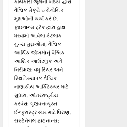
કાર્યકારી જૂથની બેઠકો દ્વારા
વૈશ્વિક મેક્રો ઇકોનોમિક
મુદ્દાઓની ચર્ચા કરે છે.
ફાઇનાન્સ ટ્રૅક દ્વારા હાથ
ધરવામાં આવેલા કેટલાક
મુખ્ય મુદ્દાઓમાં, વૈશ્વિક
આર્થિક જોખમોનું વૈશ્વિક
આર્થિક આઉટલુક અને
નિરીક્ષણ; વધુ સ્થિર અને
સ્થિતિસ્થાપક વૈશ્વિક
નાણાકીય આર્કિટેક્ચર માટે
સુધારા; આંતરરાષ્ટ્રીય
કરવેરા; ગુણવત્તાયુક્ત
ઈન્ફ્રાસ્ટ્રક્ચર માટે ધિરાણ;
સસ્ટેનેબલ ફાઇનાન્સ;