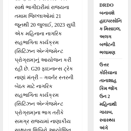
DRDO
સાથે ભાગીદારીમાં રાજ્યના
બનાવશે
તમામ જિલ્લાઓમાં 21
હાઇપરસોનિ
જૂનથી 20 જુલાઈ, 2023 સુધી
ક મિસાઇલ,
એક મહિનાના નાગરિક
અલગ
સહભાગિતા કાર્યક્રમ
બજેટની
(સિટિઝન એન્ગેજમેન્ટ
ભલામણ
પ્રોગ્રામ)નું આયોજન કરી
ઉત્તર
રહી છે. G20 ફાઇનાન્સ ટ્રેક
કોરિયાના
નાણાં મંત્રી – ગવર્નર સ્તરની
તાનાશાહ
બેઠક માટે નાગરિક
કિમ જોંગ
સહભાગિતા કાર્યક્રમ
ઉન 2
(સિટિઝન એન્ગેજમેન્ટ
મહિનાથી
ગાયબ,
પ્રોગ્રામ)ના ભાગ તરીકે
સ્વાસ્થ્ય
સમગ્ર રાજ્યમાં નાણાકીય
અંગે
સાક્ષરતા શિબિરો આયોજિત