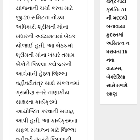
ક્ષેત્રે મોટી
યોજનાની ચર્ચા કરવા માટે
ક્રાંતિ: AI
જી-20 સમિટના નોડલ
ની મદદથી
બનાવાયા
અધિકારી શ્રીમતી મોના
કુદરતમાં
ખંધારની અધ્યક્ષતામાં બેઠક
અસ્તિત્વ ન
યોજાઈ હતી. આ બેઠકમાં
ધરાવતા 16
શ્રીમતી મોના ખંધારે તમામ
નવા
બેંકોને જિલ્લા કલેક્ટરની
વાયરસ,
આગેવાની હેઠળ જિલ્લા
બેક્ટેરિયા
વહીવટીતંત્ર સાથે સંકલનમાં
સામે મળશે
ગ્રામીણ સ્તરે નાણાકીય
રક્ષણ
સાક્ષરતા કાર્યક્રમો
આયોજિત કરવાની સલાહ
આપી હતી. આ કાર્યક્રમના
સફળ સંચાલન માટે જિલ્લા
વહીવટી તંત્રને જિલ્લાની