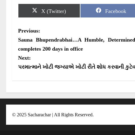
S
S
X (Twitter)
Facebook
h
h
a
a
r
r
P
Previous:
e
e
o
o
o
Sauna Bhupendrabhai…A Humble, Determined 
n
n
s
completes 200 days in office
Next:
t
પરમાત્માને ખોટી જગ્યાએ ખોટી રીતે શોધ કરવાની કુટે
n
a
v
i
g
© 2025 Sacharachar | All Rights Reserved.
a
t