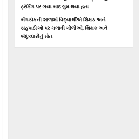
ટ્રેકિંગ પર ગયા બાદ ગુમ થયા હતા
બેંગકોકની શાળામાં વિદ્યાર્થીએ શિક્ષક અને
સહપાઠીઓ પર ચલાવી ગોળીઓ, શિક્ષક અને
બંદૂકધારીનું મોત