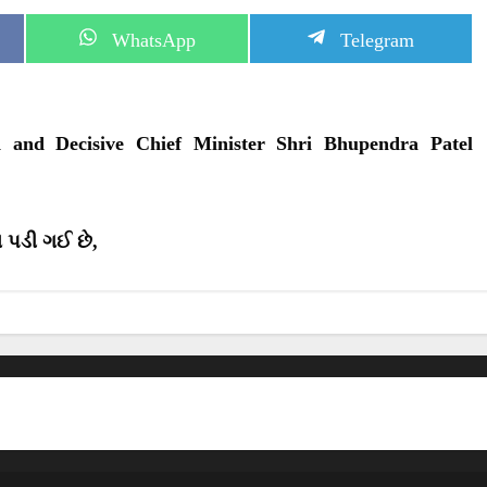
S
S
WhatsApp
Telegram
h
h
a
a
r
r
e
e
o
o
and Decisive Chief Minister Shri Bhupendra Patel
n
n
વ પડી ગઈ છે,