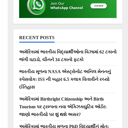
RECENT POSTS
અમેરિકામાં ભારતીય વિદ્યાર્થીઓના વિઝામાં 62 ટકાનો
જંગી ઘટાડો, ચીનને 34 ટકાનો ફટકો
ભારતીય મૂળના NASA એસ્ટ્રોનોટ અનિલ મેનનનું
સ્પેસવોક: ISS ની બહાર 6.5 કલાક વિતાવીને રચ્યો
ઈતિહાસ
અમેરિકામાં Birthright Citizenship અને Birth
Tourism પર ટ્રમ્પના નવા એક્ઝિક્યુટિવ ઓર્ડર:
જાણો ભારતીયો પર શું થશે અસર?
અમેરિકામાં ભારતીય મૂળના PhD વિદ્યાર્થીનું મોત: