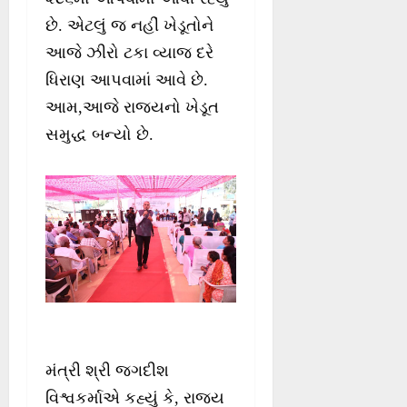
છે. એટલું જ નહીં ખેડૂતોને
આજે ઝીરો ટકા વ્યાજ દરે
ધિરાણ આપવામાં આવે છે.
આમ,આજે રાજ્યનો ખેડૂત
સમુદ્ધ બન્યો છે.
મંત્રી શ્રી જગદીશ
વિશ્વકર્માએ કહ્યું કે, રાજ્ય