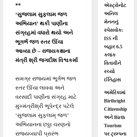
**
એસ્ટ્રોનોટ
અનિલ
‘સુજલામ સુફલામ જળ
મેનનનું
અભિયાન’ થકી પાણીના
સ્પેસવોક:
સંગ્રહમાં વધારો થયો અને
ISS ની
ભૂગર્ભ જળ સ્તર ઊંચા
બહાર 6.5
આવ્યા છે – રાજ્યકક્ષાના
કલાક
મંત્રી શ્રી જગદીશ વિશ્વકર્મા
વિતાવીને
રચ્યો
સમગ્ર રાજ્યમાં ભૂર્ગભ જળ
ઈતિહાસ
સ્તર ઊંચા લાવવા અને
અમેરિકામાં
વરસાદી પાણીના સંગ્રહ માટે
Birthright
મુખ્મંત્રીશ્રી ભૂપેન્દ્ર પટેલે
Citizenship
‘સુજલામ સુફલામ્ જળ’
અને Birth
અભિયાનના છઠ્ઠા ચરણનો
Tourism
રાજ્યવ્યાપી પ્રારંભ
પર ટ્રમ્પના