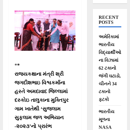
RECENT
POSTS
અમેરિકામાં
ભારતીય
વિદ્યાર્થીઓ
ના વિઝામાં
*
*
62 ટકાનો
રાજ્યકક્ષાના મંત્રી શ્રી
જંગી ઘટાડો,
જગદીશભાઇ વિશ્વકર્માના
ચીનને 34
હસ્તે અમદાવાદ જિલ્લામાં
ટકાનો
ફટકો
દસ્કોઇ તાલુકાના મુક્તિપુર
ગામ ખાતેથી ‘સુજલામ
ભારતીય
સુફલામ જળ અભિયાન
મૂળના
-૨૦૨૩’નો પ્રારંભ
NASA