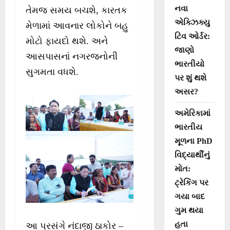
નવા
તેમજ સમય બચશે, કારતક
એક્ઝિક્યુ
મેળામાં આવનાર લોકોને બહુ
ટિવ ઓર્ડર:
મોટો ફાયદો થશે. અને
જાણો
આસપાસનાં નગરજનોની
ભારતીયો
સુગમતા વધશે.
પર શું થશે
અસર?
અમેરિકામાં
ભારતીય
મૂળના PhD
વિદ્યાર્થીનું
મોત:
ટ્રેકિંગ પર
ગયા બાદ
ગુમ થયા
હતા
આ પ્રસંગે નંદાજી ઠાકોર –