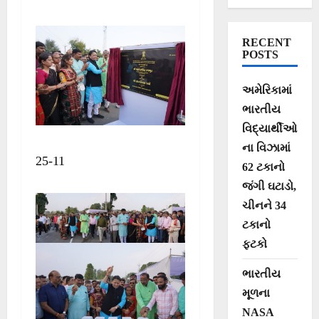
રાજપૂત
RECENT
POSTS
અમેરિકામાં
ભારતીય
વિદ્યાર્થીઓ
ના વિઝામાં
25-11
62 ટકાનો
જંગી ઘટાડો,
ચીનને 34
ટકાનો
ફટકો
ભારતીય
મૂળના
NASA