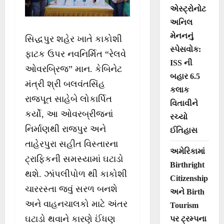
એસ્ટ્રોનોટ
અનિલ
મેનનનું
સિદ્ધપુર શહેર ખાતે કાકોશી
સ્પેસવોક:
ફાટક ઉપર નવનિર્મિત “રેલવે
ISS ની
ઓવરબ્રિજ” માન. કેબિનેટ
બહાર 6.5
મંત્રી શ્રી બલવંતસિંહ
કલાક
રાજપૂત સાહેબે લોકાર્પિત
વિતાવીને
કર્યો, આ ઓવરબ્રીજનાં
રચ્યો
નિર્માણથી રાજપુર અને
ઈતિહાસ
તાહેરપુરા સહીત વિસ્તારના
અમેરિકામાં
ટ્રાફિકની સમસ્યામાં ઘટાડો
Birthright
થશે. ઝાંપલીપોળ થી કાકોશી
Citizenship
ચારરસ્તા જવું સરળ બનશે
અને Birth
અને વાહનચાલકો માટે અંતર
Tourism
ઘટાડો થવાને કારણે ઈંધણ
પર ટ્રમ્પના