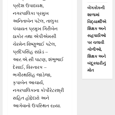
પ્રદેશ ઉપાધ્યક્ષ,
બેંગકોકની
નગરપાલિકા પ્રમુખ
શાળામાં
અનિતાબેન પટેલ, તાલુકા
વિદ્યાર્થીએ
પંચાયત પ્રમુખ ગિરીબેન
શિક્ષક અને
સહપાઠીઓ
ઠાકોર તથા એપીએમસી
પર ચલાવી
ચેરમેન વિષ્ણુભાઈ પટેલ,
ગોળીઓ,
પ્રદિપસિંહ રાઠોડ –
શિક્ષક અને
આર.એ.સી પાટણ, શંભુભાઈ
બંદૂકધારીનું
દેસાઈ, વિસ્તારક –
મોત
ભગીરથસિંહ જાડેજા,
કૃપાબેન આચાર્ય,
નગરપાલિકાના કોર્પોરેટરશ્રી
સહિત હોદ્દેદારો અને
આગેવાનો ઉપસ્થિત રહ્યા.