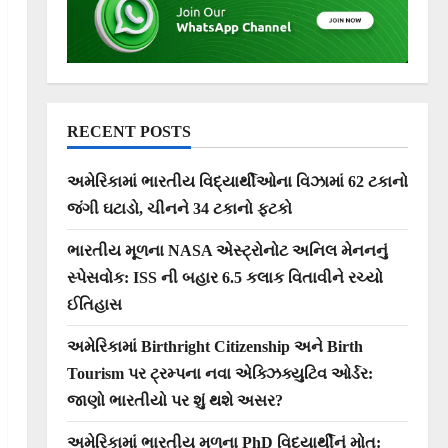
RECENT POSTS
અમેરિકામાં ભારતીય વિદ્યાર્થીઓના વિઝામાં 62 ટકાનો
જંગી ઘટાડો, ચીનને 34 ટકાનો ફટકો
ભારતીય મૂળના NASA એસ્ટ્રોનોટ અનિલ મેનનનું
સ્પેસવોક: ISS ની બહાર 6.5 કલાક વિતાવીને રચ્યો
ઈતિહાસ
અમેરિકામાં Birthright Citizenship અને Birth
Tourism પર ટ્રમ્પના નવા એક્ઝિક્યુટિવ ઓર્ડર:
જાણો ભારતીયો પર શું થશે અસર?
અમેરિકામાં ભારતીય મૂળના PhD વિદ્યાર્થીનું મોત: