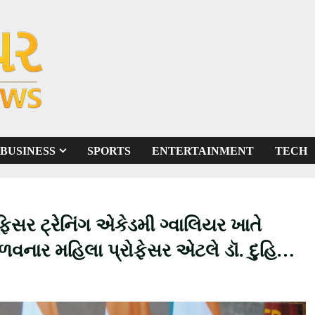
BUSINESS
SPORTS
ENTERTAINMENT
TECH
ર ટ્રેનિંગ એકેડમી ગ્વાલિયર ખાતે
મેળવનાર મહિલા પ્રોફેસર એટલે ડૉ. દુહિતા