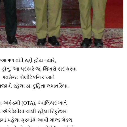
ં આગળ વધી રહી હોય ત્યારે,
હોતું. આ પ્રકારે જ, શિખરો સર કરવા
 ગવર્મેન્ટ પોલીટેકનિક ખાતે
ી રહેલા ડૉ. દુહિતા લખતરિયા.
ંગ એકેડમી (OTA), ગ્વાલિયર ખાતે
 એકેડેમીમાં ચાલી રહેલા રિફ્રેશર
સમાં પહેલા ક્રમાંકે આવી ગોલ્ડ મેડલ