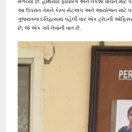
મેળવ્યો છે. હથિયાર ફાયરિંગ અને નકશા વાચન માટે પ
આ ઉપરાંત તેમને કેમ્પ સેટઅપ અને આયોજન માટે પણ
ગુજરાતના ઇતિહાસમાં પહેલી વાર એક ટ્રેઇની ઓફિસરને
છે, જે એક ગર્વ લેવાની વાત છે.