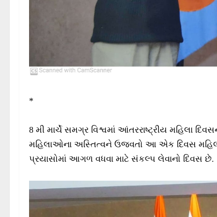
*
8 મી માર્ચે સમગ્ર વિશ્વમાં આંતરરાષ્ટ્રીય મહિલા દિ
મહિલાઓના અસ્તિત્વને ઉજવતો આ એક દિવસ મહિલાઓ
પ્રયાસોમાં આગળ વધવા માટે સંકલ્પ લેવાનો દિવસ છે.