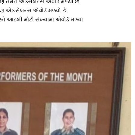
ણ તેમને એક્સેલન્સ એવોર્ડ મળ્યો છે.
 એકસેલન્સ એવોર્ડ મળ્યો છે.
 આટલી મોટી સંખ્યામાં એવોર્ડ મળ્યાં