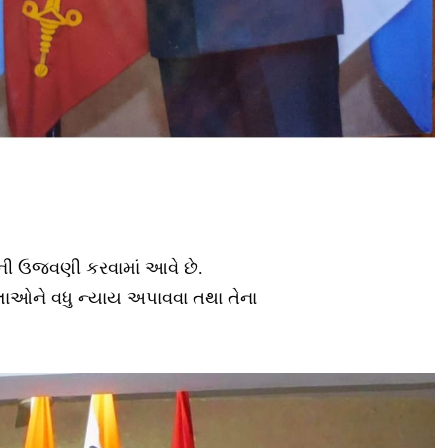
વસની ઉજવણી કરવામાં આવે છે.
ને વધુ ન્યાય અપાવવા તથા તેના