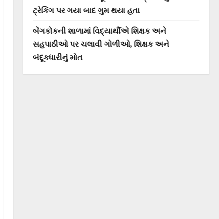
ટ્રેકિંગ પર ગયા બાદ ગુમ થયા હતા
બેંગકોકની શાળામાં વિદ્યાર્થીએ શિક્ષક અને
સહપાઠીઓ પર ચલાવી ગોળીઓ, શિક્ષક અને
બંદૂકધારીનું મોત