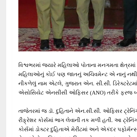
વિશ્વભરમાં જ્યારે મહિલાઓ પોતાના મનગમતા ક્ષેત્રમા
મહિલાઓનું કોઈ પણ જાતનું અચિવમેન્ટ એ નાનું નથી 
નીકળેલું નામ એટલે, ગુજરાત એન. સી.સી. ડિરેક્ટરેટમાં
એસોસિયેટ એનસીસી ઓફિસર (ANO) તરીકે ફરજ બજાવ
તાજેતરમાં જ ડૉ. દુહિતાને એન.સી.સી. ઓફિસર ટ્રેનિ
રીફ્રેશર કોર્સમાં ભાગ લેવાની તક મળી હતી. આ ટ્રેનિંગ
કોર્સમાં ડોક્ટર દુહિતાએ મેરીટમાં અને એકંદર પફોર્મન્