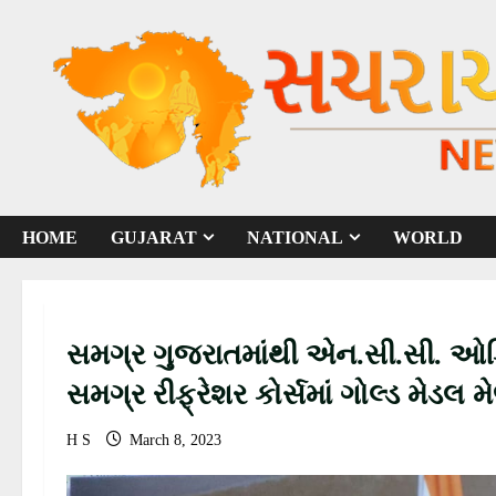
S
k
i
p
t
o
c
o
HOME
GUJARAT
NATIONAL
WORLD
n
t
e
n
સમગ્ર ગુજરાતમાંથી એન.સી.સી. ઓફિસ
t
સમગ્ર રીફ્રેશર કોર્સમાં ગોલ્ડ મેડલ 
લખતરિયા
H S
March 8, 2023