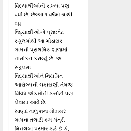
વિદ્યાર્થીઓની સંખ્યા પણ
વધી છે. છેલ્લા ૧ વર્ષમાં 60થી
વધુ
વિદ્યાર્થીઓએ પ્રાઇવેટ
સ્કૂલમાંથી આ મોડાસર
ગામની પ્રાથમિક શાળામાં
નામાંકન કરાવ્યું છે. આ
સ્કૂલમાં
વિદ્યાર્થીઓને નિયમિત
આરોગ્યની ચકાસણી તેમજ
વિવિધ એકમોની કસોટી પણ
લેવામાં આવે છે.
સાણંદ તાલુકાના મોડાસર
ગામના તલાટી કમ મંત્રી
મિનલબા પરમાર કહે છે કે,