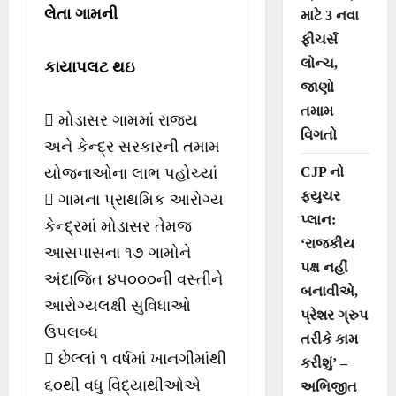
લેતા ગામની
માટે 3 નવા
ફીચર્સ
લોન્ચ,
કાયાપલટ થઇ
જાણો
તમામ
 મોડાસર ગામમાં રાજ્ય
વિગતો
અને કેન્દ્ર સરકારની તમામ
CJP નો
યોજનાઓના લાભ પહોચ્યાં
ફ્યુચર
 ગામના પ્રાથમિક આરોગ્ય
પ્લાન:
કેન્દ્રમાં મોડાસર તેમજ
‘રાજકીય
આસપાસના ૧૭ ગામોને
પક્ષ નહીં
અંદાજિત ૪૫૦૦૦ની વસ્તીને
બનાવીએ,
આરોગ્યલક્ષી સુવિધાઓ
પ્રેશર ગ્રુપ
ઉપલબ્ધ
તરીકે કામ
 છેલ્લાં ૧ વર્ષમાં ખાનગીમાંથી
કરીશું’ –
૬૦થી વધુ વિદ્યાથીઓએ
અભિજીત