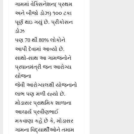
ગામમાં વેક્સિનેશન( પ્રથમ
અને બીજો ડોઝ) ૧૦૦ ટકા
પૂર્ણ થઇ ગયું છે. પ્રીકોસન
ડોઝ
પણ 70 થી 80% લોકોને
આપી દેવામાં આવ્યો છે.
સાથો-સાથ આ ગામજનોને
પ્રધાનમંત્રી જન આરોગ્ય
યોજના
જેવી આરોગ્યલક્ષી યોજનાનો
લાભ પણ મળી રહ્યો છે.
મોડાસર પ્રાથમિક શાળાના
આચાર્ય પ્રવીણભાઈ
મકવાણા કહે છે કે, મોડાસર
ગામના વિદ્યાર્થીઓને તમામ