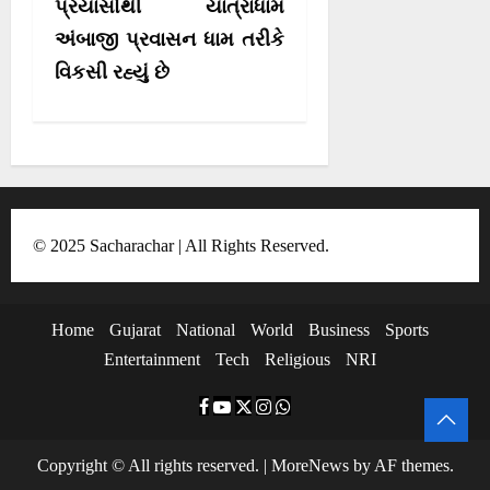
પ્રયાસોથી યાત્રાધામ
g
અંબાજી પ્રવાસન ધામ તરીકે
a
વિકસી રહ્યું છે
t
i
o
n
© 2025 Sacharachar | All Rights Reserved.
Home
Gujarat
National
World
Business
Sports
Entertainment
Tech
Religious
NRI
F
Y
T
I
W
a
o
w
n
h
Copyright © All rights reserved.
|
MoreNews
by AF themes.
c
u
i
s
a