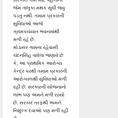
જેમ તાલુકા મથક સુધી જવુ
પડતુ નથી. તમામ પ્રકારની
સુવિધાઓ આજે
ગ્રામપચંયાત ભવનમાંથી
મળી રહે છે.
મોડાસર ગામના રહેવાસી
ચંદનસિંહ વાધેલા જણાવે છે
કે, આ પ્રાથમિક આરોગ્ય
કેન્દ્ર પરથી તમામ પ્રકારની
આરોગ્યલક્ષી સુવિધાઓ મળી
રહી છે. સરકારની યોજનાનો
લાભ પણ અમને મળી રહ્યો
છે. સરકાર તરફથી અમને
નિશુલ્ક દવાઓ પણ મળી રહી