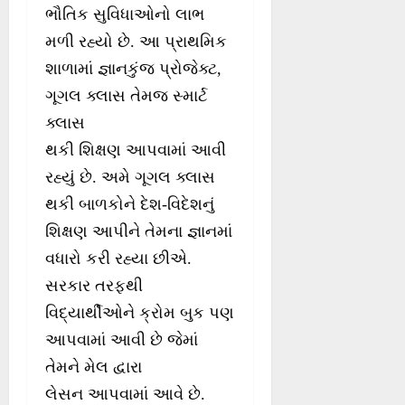
ભૌતિક સુવિધાઓનો લાભ
મળી રહ્યો છે. આ પ્રાથમિક
શાળામાં જ્ઞાનકુંજ પ્રોજેક્ટ,
ગૂગલ ક્લાસ તેમજ સ્માર્ટ
ક્લાસ
થકી શિક્ષણ આપવામાં આવી
રહ્યું છે. અમે ગૂગલ ક્લાસ
થકી બાળકોને દેશ-વિદેશનું
શિક્ષણ આપીને તેમના જ્ઞાનમાં
વધારો કરી રહ્યા છીએ.
સરકાર તરફથી
વિદ્યાર્થીઓને ક્રોમ બુક પણ
આપવામાં આવી છે જેમાં
તેમને મેલ દ્વારા
લેસન આપવામાં આવે છે.