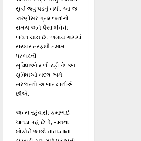
સુધી જવુ પડતું નથી. આ જ
કારણોસર ગ્રામજનોનો
સમય અને પૈસા બંનેની
બચત થાય છે. અમારા ગામમાં
સરકાર તરફથી તમામ
પ્રકારની
સુવિધાઓ મળી રહી છે. આ
સુવિધાઓ બદલ અમે
સરકારનો આભાર માનીએ
છીએ.
અન્ય રહેવાસી કમાભાઈ
ચાવડા કહે છે કે, ગામના
લોકોને આજે નાના-નાના
સરકારી કામ માટે પહેલાની