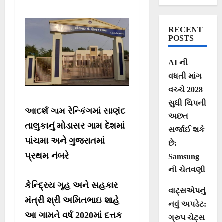
RECENT
POSTS
AI ની
વધતી માંગ
વચ્ચે 2028
સુધી ચિપની
આદર્શ ગામ રેન્કિંગમાં સાણંદ
અછત
તાલુકાનું મોડાસર ગામ દેશમાં
સર્જાઈ શકે
પાંચમા અને ગુજરાતમાં
છે:
પ્રથમ નંબરે
Samsung
ની ચેતવણી
કેન્દ્રિય ગૃહ અને સહકાર
વાટ્સએપનું
મંત્રી શ્રી અમિતભાઇ શાહે
નવું અપડેટ:
આ ગામને વર્ષ 2020માં દત્તક
ગ્રુપ ચેટ્સ