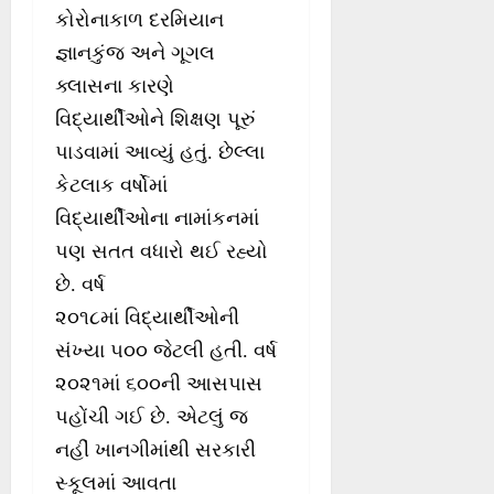
કોરોનાકાળ દરમિયાન
જ્ઞાનકુંજ અને ગૂગલ
ક્લાસના કારણે
વિદ્યાર્થીઓને શિક્ષણ પૂરું
પાડવામાં આવ્યું હતું. છેલ્લા
કેટલાક વર્ષોમાં
વિદ્યાર્થીઓના નામાંકનમાં
પણ સતત વધારો થઈ રહ્યો
છે. વર્ષ
૨૦૧૮માં વિદ્યાર્થીઓની
સંખ્યા ૫૦૦ જેટલી હતી. વર્ષ
૨૦૨૧માં ૬૦૦ની આસપાસ
પહોંચી ગઈ છે. એટલું જ
નહીં ખાનગીમાંથી સરકારી
સ્કૂલમાં આવતા