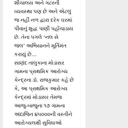
શૌચાલય અને ગટરની
વ્યવસ્થા પણ છે અને એટલું
જ નહીં નળ દ્વારા દરેક ઘરમાં
પીવાનું શુદ્ધ પાણી પહોંચાડાય
છે. તેના પગલે ‘નલ સે
જલ’ અભિયાનને મૂર્તિમંત
કરાયું છે…
સાણંદ તાલુકાના મોડાસર
ગામના પ્રાથમિક આરોગ્ય
કેન્દ્રના ડૉ. રાજકુમાર કહે છે
કે, આ પ્રાથમિક આરોગ્ય
કેન્દ્રમાં મોડાસર તેમજ
આજુ-બાજુના ૧૭ ગામના
અંદાજિત ૪૫૦૦૦ની વસ્તીને
આરોગ્યલક્ષી સુવિધાઓ