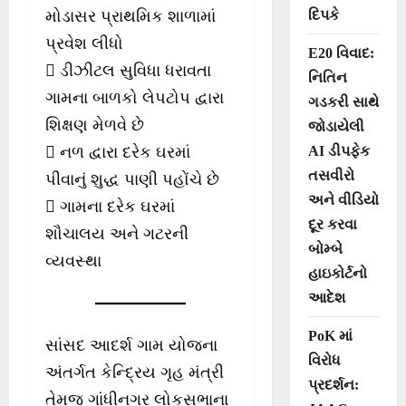
દિપકે
મોડાસર પ્રાથમિક શાળામાં
પ્રવેશ લીધો
E20 વિવાદ:
 ડીઝીટલ સુવિધા ધરાવતા
નિતિન
ગામના બાળકો લેપટોપ દ્વારા
ગડકરી સાથે
શિક્ષણ મેળવે છે
જોડાયેલી
AI ડીપફેક
 નળ દ્વારા દરેક ઘરમાં
તસવીરો
પીવાનું શુદ્ધ પાણી પહોંચે છે
અને વીડિયો
 ગામના દરેક ઘરમાં
દૂર કરવા
શૌચાલય અને ગટરની
બોમ્બે
વ્યવસ્થા
હાઇકોર્ટનો
આદેશ
PoK માં
સાંસદ આદર્શ ગામ યોજના
વિરોધ
અંતર્ગત કેન્દ્રિય ગૃહ મંત્રી
પ્રદર્શન:
તેમજ ગાંધીનગર લોકસભાના