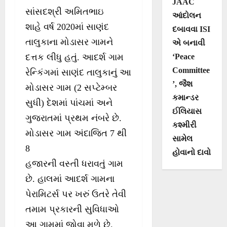
JAAC
સાંસદશ્રી અમિતભાઇ
આંદોલન
શાહે વર્ષ 2020માં સાણંદ
દબાવવા ISI
તાલુકાના મોડાસર ગામને
એ બનાવી
‘Peace
દત્તક લીધુ હતું. આદર્શ ગામ
Committee
રેન્કિંગમાં સાણંદ તાલુકાનું આ
’, જૈશ
મોડાસર ગામ (2 સપ્ટેમ્બર
કમાન્ડર
સુધી) દેશમાં પાંચમાં અને
ઈલિયાસ
ગુજરાતમાં પ્રથમ નંબરે છે.
કશ્મીરી
મોડાસર ગામ અંદાજિત 7 થી
સામેલ
8
હોવાનો દાવો
હજારની વસ્તી ધરાવતું ગામ
છે. હાલમાં આદર્શ ગામના
પેરામિટર્સ પર ખરું ઉતરે તેવી
તમામ પ્રકારની સુવિધાઓ
આ ગામમાં જોવા મળે છે.