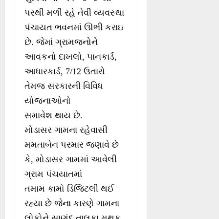
પરથી મળી રહે તેવી વ્યવસ્થા
પંચાયત ભવનમાં ઊભી કરાઇ
છે. જેમાં ગ્રામજનોને
આવકનો દાખલો, પાનકાર્ડ,
આધારકાર્ડ, 7/12 ઉતારો
તેમજ સરકારની વિવિધ
યોજનાઓનો
સમાવેશ થાય છે.
મોડાસર ગામના રહેવાસી
મમતાબેન પરમાર જણાવે છે
કે, મોડાસર ગામમાં આવેલી
ગ્રામ પંચયાતમાં
તમામ કામો ડિજિટલી થઈ
રહ્યા છે જેના કારણે ગામના
લોકોને સાણંદ તાલુકા મથક