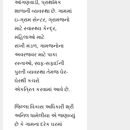
આંગણવાડી, પ્રાથમિક
શાળાની વ્યવસ્થા છે. ગામમાં
ઇ-ગ્રામ સેન્ટર, ગ્રામજનો
માટે સ્વાસ્થ્ય કેન્દ્ર,
મહિલાઓ માટે
સખી મંડળ, ગામજનોના
અવરજવર માટે પાકા
રસ્તાઓ, સાફ-સફાઈની
પુરતી વ્યવસ્થા તેમજ ઘેર-
ઘેરથી કચરો
એકત્રિત કરવામાં આવે છે.
જિલ્લા વિકાસ અધિકારી શ્રી
અનિલ ધામેલીયા એ જણાવ્યું
છે કે ગામના દરેક ઘરમાં