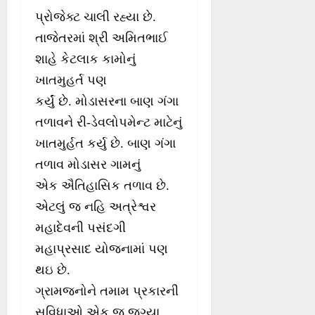
પ્રોજેક્ટ ચાલી રહ્યા છે.
તાજેતરમાં શ્રી અમિતભાઈ
શાહે કેટલાક કામોનું
ખાતમુહર્ત પણ
કર્યું છે. મોડાસરના બાણ ગંગા
તળાવને રી-ડેવલોપમેન્ટ માટેનું
ખાતમુર્હત કર્યુ છે. બાણ ગંગા
તળાવ મોડાસર ગામનું
એક ઐતિહાસિક તળાવ છે.
એટલું જ નહિ અત્રેશ્વર
મહાદેવની પસંદગી
મહાપ્રસાદ યોજનામાં પણ
થઇ છે.
ગ્રામજનોને તમામ પ્રકારની
સુવિધાઓ એક જ જગ્યા