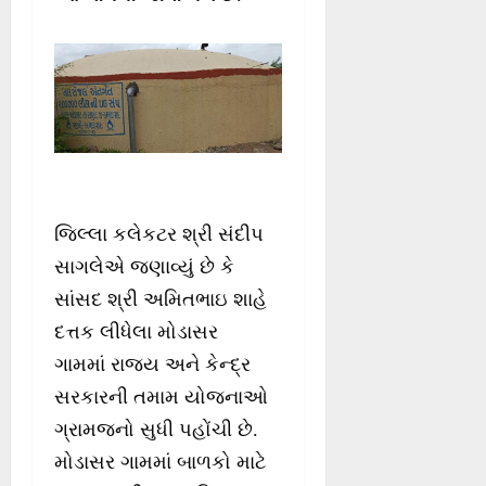
જિલ્લા કલેકટર શ્રી સંદીપ
સાગલેએ જણાવ્યું છે કે
સાંસદ શ્રી અમિતભાઇ શાહે
દત્તક લીધેલા મોડાસર
ગામમાં રાજ્ય અને કેન્દ્ર
સરકારની તમામ યોજનાઓ
ગ્રામજનો સુધી પહોંચી છે.
મોડાસર ગામમાં બાળકો માટે