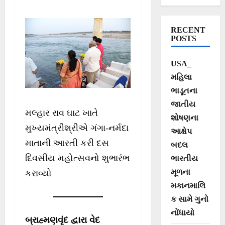
સહભાગી થતાં
મુખ્યમંત્રીશ્રી
RECENT
ભુપેન્દ્ર પટેલ
POSTS
USA_
મહિલા
ભાડૂતના
જાતીય
મલ્હાર રાવ ઘાટ ખાતે
શોષણના
મુખ્યમંત્રીશ્રીએ ગંગા-નર્મદા
આક્ષેપ
માતાની આરતી કરી દસ
બદલ
દિવસીય મહોત્સવનો શુભારંભ
ભારતીય
મૂળના
કરાવ્યો
મકાનમાલિ
ક સામે ગુનો
નોંધાયો
બ્રાહ્મણવૃંદ દ્વારા વેદ