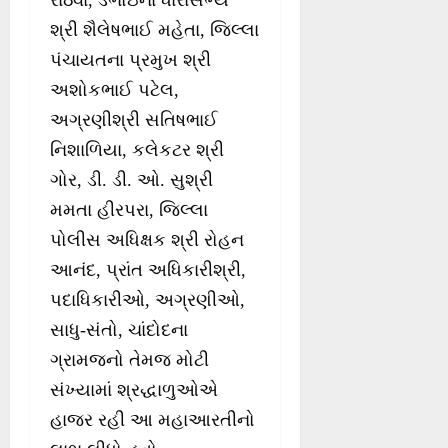
રાઠવા, ડભોઇના ધારાસભ્ય
શ્રી શૈલેષભાઈ મહેતા, જિલ્લા
પંચાયતના પ્રમુખ શ્રી
અશોકભાઈ પટેલ,
અગ્રણીશ્રી સતિષભાઈ
નિશાળિયા, કલેકટર શ્રી
ગોર, ડી. ડી. ઓ. સુશ્રી
મમતા હીરપરા, જિલ્લા
પોલીસ અધિક્ષક શ્રી રોહન
આનંદ, પ્રાંત અધિકારીશ્રી,
પદાધિકારીઓ, અગ્રણીઓ,
સાધુ-સંતો, ચાંદોદના
ગ્રામજનો તેમજ મોટી
સંખ્યામાં શ્રદ્ધાળુઓએ
હાજર રહી આ મહાઆરતીનો