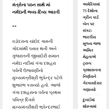
અમેરિકામાં
મંત્રોના પઠન સાથે માં
75 દેશોના
નર્મદાની ભવ્ય-દિવ્ય આરતી
ગ્રીન કાર્ડ
બેન પર
**
સંકટ:
ભારતીય
વડોદરાના ચાંદોદ ગામની
મૂળના જજ
ગોદમાંથી પસાર થતી અને
અમિત
ગુજરાતની જીવાદોરી સમાન
મેહતાએ
નર્મદા નદીમાં ગંગા દશહરા
ટ્રમ્પ
પ્રશાસનના
પર્વની ઉજવણીનો
નિર્ણયને
મુખ્યમંત્રીશ્રી ભુપેન્દ્ર પટેલે
ગેરકાયદેસર
શુભારંભ કરાવ્યો હતો. આજે
ગણાવ્યો
ગંગા દશહરાના પર્વના પ્રથમ
પવિત્ર દિવસે
દુબઈમાં
શોરૂમમાં
મુખ્યમંત્રીશ્રી ભુપેન્દ્રભાઈ