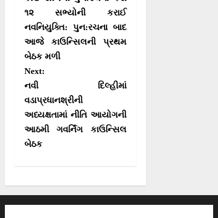
s
r
૧૨ સભ્યોની કરાઈ
t
)
નવનિયુક્તિ: પુન:રચના બાદ
n
આજે કાઉન્સિલની પ્રથમ
a
બેઠક મળી
v
Next:
i
નવી દિલ્હીમાં
g
વડાપ્રધાનશ્રીની
a
અધ્યક્ષતામાં નીતિ આયોગની
t
આઠમી ગવર્નિંગ કાઉન્સિલ
i
બેઠક
o
n