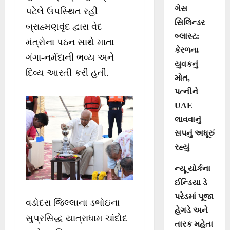
ગેસ
પટેલે ઉપસ્થિત રહી
સિલિન્ડર
બ્રાહ્મણવૃંદ દ્વારા વેદ
બ્લાસ્ટ:
મંત્રોના પઠન સાથે માતા
કેરળના
ગંગા-નર્મદાની ભવ્ય અને
યુવકનું
દિવ્ય આરતી કરી હતી.
મોત,
પત્નીને
UAE
લાવવાનું
સપનું અધૂરું
રહ્યું
ન્યૂ યોર્કના
ઈન્ડિયા ડે
પરેડમાં પૂજા
વડોદરા જિલ્લાના ડભોઇના
હેગડે અને
સુપ્રસિદ્ધ યાત્રાધામ ચાંદોદ
તારક મહેતા