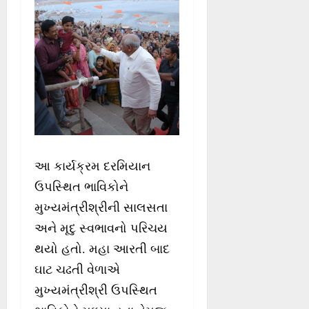
આ કાર્યક્રમ દરમિયાન
ઉપસ્થિત ભાવિકોને
મુખ્યમંત્રીશ્રીની સાલસતા
અને મૃદુ સ્વભાવનો પરિચય
થયો હતો. મહા આરતી બાદ
ઘાટ ચઢતી વેળાએ
મુખ્યમંત્રીશ્રી ઉપસ્થિત