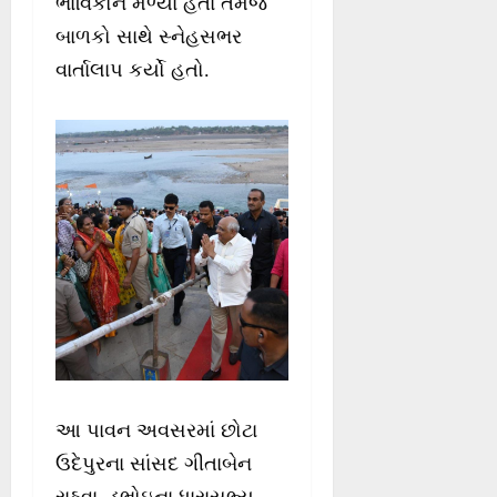
ભાવિકોને મળ્યા હતા તેમજ
બાળકો સાથે સ્નેહસભર
વાર્તાલાપ કર્યો હતો.
આ પાવન અવસરમાં છોટા
ઉદેપુરના સાંસદ ગીતાબેન