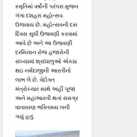
સ્મૃતિમાં વર્ષોની પરંપરા મુજબ
ગંગા દશહરા મહોત્સવ
ઉજવાય છે. મહોત્સવની દસ
દિવસ સુધી ઉજવણી કરવામાં
આવે છે અને આ ઉજવણી
દરમિયાન રોજ હજારોની
સંખ્યામાં શ્રધ્ધાળુઓ એકઠા
થઇ નર્મદાજીની આરતીનો
લાભ લે છે. વેદોક્ત
મંત્રોચ્ચાર સાથે અહીં પૂજા
અને મહાઆરતી થતાં સમગ્ર
વાતાવરણ ભક્તિમય બની
ગયું હતું.