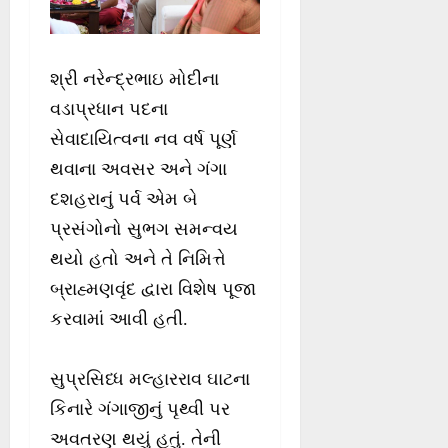
શ્રી નરેન્દ્રભાઇ મોદીના
વડાપ્રધાન પદના
સેવાદાયિત્વના નવ વર્ષ પૂર્ણ
થવાના અવસર અને ગંગા
દશહરાનું પર્વ એમ બે
પ્રસંગોનો સુભગ સમન્વય
થયો હતો અને તે નિમિત્તે
બ્રાહ્મણવૃંદ દ્વારા વિશેષ પૂજા
કરવામાં આવી હતી.
સુપ્રસિધ્ધ મલ્હારરાવ ઘાટના
કિનારે ગંગાજીનું પૃથ્વી પર
અવતરણ થયું હતું. તેની