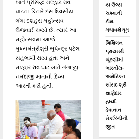
ખાતે પ્રસિદ્ધ મલ્હાર રાવ
કા ઉલ્ટા
ઘાટના કિનારે દસ દિવસીય
ચશ્માની
ગંગા દશહરા મહોત્સવ
ટીમ
ઉજવાઈ રહ્યો છે. ત્યારે આ
મચાવશે ધૂમ
મહોત્સવમાં આજે
મિશિગન
મુખ્યમંત્રીશ્રી ભુપેન્દ્ર પટેલ
પ્રાયમરી
સહભાગી થયા હતા અને
ચૂંટણીમાં
મલ્હાર રાવ ઘાટ ખાતે ગંગાજી-
ભારતીય-
નર્મદાજી માતાની દિવ્ય
અમેરિકન
સાંસદ શ્રી
આરતી કરી હતી.
થાણેદાર
હાર્યા,
ડેવાનાન
મેકકિનીની
જીત