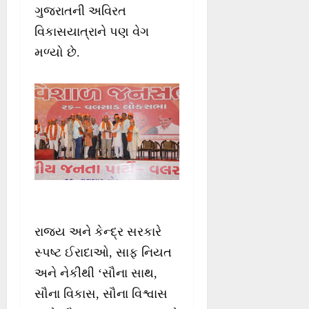
ગુજરાતની અવિરત
વિકાસયાત્રાને પણ વેગ
મળ્યો છે.
રાજ્ય અને કેન્દ્ર સરકારે
સ્પષ્ટ ઈરાદાઓ, સાફ નિયત
અને નેકીથી ‘સૌના સાથ,
સૌના વિકાસ, સૌના વિશ્વાસ