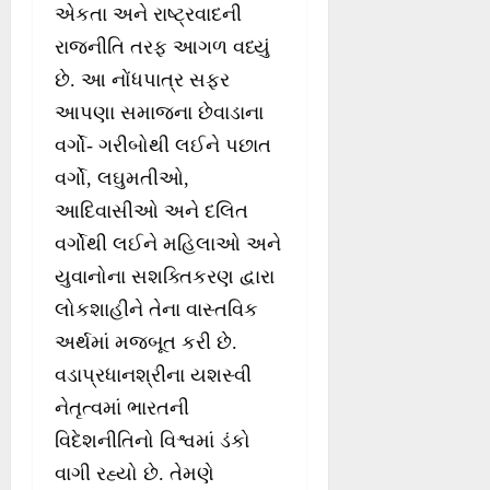
એકતા અને રાષ્ટ્રવાદની
રાજનીતિ તરફ આગળ વધ્યું
છે. આ નોંધપાત્ર સફર
આપણા સમાજના છેવાડાના
વર્ગો- ગરીબોથી લઈને પછાત
વર્ગો, લઘુમતીઓ,
આદિવાસીઓ અને દલિત
વર્ગોથી લઈને મહિલાઓ અને
યુવાનોના સશક્તિકરણ દ્વારા
લોકશાહીને તેના વાસ્તવિક
અર્થમાં મજબૂત કરી છે.
વડાપ્રધાનશ્રીના યશસ્વી
નેતૃત્વમાં ભારતની
વિદેશનીતિનો વિશ્વમાં ડંકો
વાગી રહ્યો છે. તેમણે