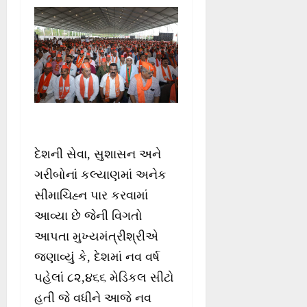
દેશની સેવા, સુશાસન અને
ગરીબોનાં કલ્યાણમાં અનેક
સીમાચિહ્ન પાર કરવામાં
આવ્યા છે જેની વિગતો
આપતા મુખ્યમંત્રીશ્રીએ
જણાવ્યું કે, દેશમાં નવ વર્ષ
પહેલાં ૮૨,૪૬૬ મેડિકલ સીટો
હતી જે વધીને આજે નવ