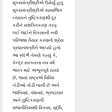
મુખ્યમંત્રીશ્રીએ ઉમેર્યું હતું.
મુખ્યમંત્રીશ્રીએ સામાજિક
ન્યાયને તુષ્ટિકરણથી દૂર
કરીને સશક્તિકરણ તરફ
લઈ જઈને વિકાસની નવી
પરિભાષા તૈયાર કરવાનો શ્રેય
પ્રધાનમંત્રીને આપ્યો હતો.
આ સંદર્ભે તેમણે કહ્યું કે,
કેન્દ્ર સરકારના નવ વર્ષ
ભારત માટે અભૂતપૂર્વ રહ્યાં
છે, જ્યાં રાષ્ટ્રએ વિવિધ
બેડીઓ તોડી નાખી છે અને
જાતિવાદ, વંશવાદ, ભ્રષ્ટાચાર
અને તુષ્ટિકરણની
રાજનીતિમાંથી વિકાસ, વૃદ્ધિ,