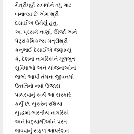
મૈત્રીપૂર્ણ સંબંધોને વધુ ગાઢ
બનાવ્યા છે એમ શ્રી
દેસાઈએ ઉમેર્યું હતું.
આ પ્રસંગે નાણાં, ઊર્જા અને
પેટ્રોકેમિકલ્સ મંત્રીશ્રી
કનુભાઈ દેસાઈએ જણાવ્યું
કે, દેશના નાગરિકોને મૂળભુત
સુવિધાઓ અને યોજનાઓના
લાભો આપી તેમના જીવનમાં
ઉન્નતિનો નવો ઉજાસ
પાથરવાનું કાર્ય આ સરકારે
કર્યું છે. યુક્રેન રશિયા
યુદ્ધમાં ભારતીય નાગરિકો
અને વિદ્યાર્થીઓને પરત
લાવવાનું સફળ ઓપરેશન