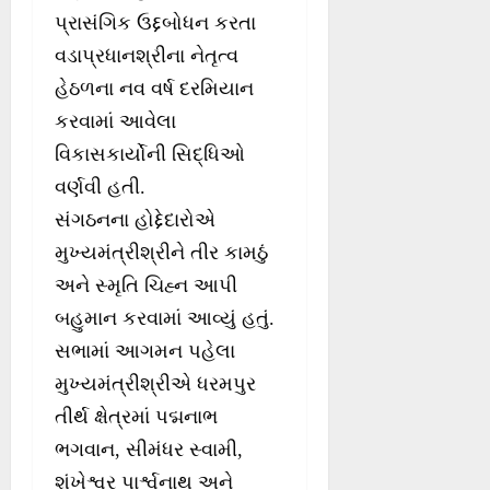
પ્રાસંગિક ઉદ્દબોધન કરતા
વડાપ્રધાનશ્રીના નેતૃત્વ
હેઠળના નવ વર્ષ દરમિયાન
કરવામાં આવેલા
વિકાસકાર્યોની સિદ્ધિઓ
વર્ણવી હતી.
સંગઠનના હોદ્દેદારોએ
મુખ્યમંત્રીશ્રીને તીર કામઠું
અને સ્મૃતિ ચિહ્ન આપી
બહુમાન કરવામાં આવ્યું હતું.
સભામાં આગમન પહેલા
મુખ્યમંત્રીશ્રીએ ધરમપુર
તીર્થ ક્ષેત્રમાં પદ્મનાભ
ભગવાન, સીમંધર સ્વામી,
શંખેશ્વર પાર્શ્વનાથ અને