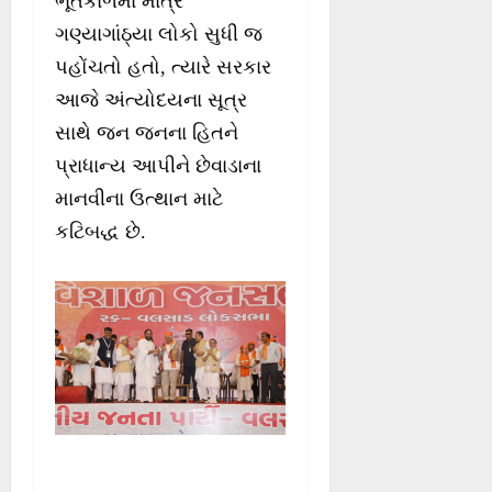
ભૂતકાળમાં માત્ર
ગણ્યાગાંઠ્યા લોકો સુધી જ
પહોંચતો હતો, ત્યારે સરકાર
આજે અંત્યોદયના સૂત્ર
સાથે જન જનના હિતને
પ્રાધાન્ય આપીને છેવાડાના
માનવીના ઉત્થાન માટે
કટિબદ્ધ છે.