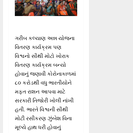
ગરીબ કલ્યાણ અન્ન યોજના
વિતરણ કાર્યક્રમ પણ
વિશ્વનો સૌથી મોટો ખોરાક
વિતરણ કાર્યક્રમ બન્યો
હોવાનું જણાવી કોરોનાકાળમાં
૮૦ કરોડથી વધુ ભારતીયોને
મફત રાશન આપવા માટે
સરકારી તિજોરી ખોલી નાંખી
હતી. ભારતે વિશ્વની સૌથી
મોટી રસીકરણ ઝુંબેશ વિના
મૂલ્યે હાથ ધરી હોવાનું