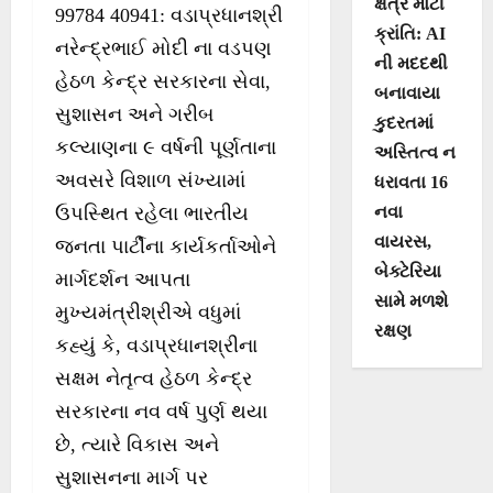
ક્ષેત્રે મોટી
99784 40941: વડાપ્રધાનશ્રી
ક્રાંતિ: AI
નરેન્દ્રભાઈ મોદી ના વડપણ
ની મદદથી
હેઠળ કેન્દ્ર સરકારના સેવા,
બનાવાયા
સુશાસન અને ગરીબ
કુદરતમાં
કલ્યાણના ૯ વર્ષની પૂર્ણતાના
અસ્તિત્વ ન
અવસરે વિશાળ સંખ્યામાં
ધરાવતા 16
નવા
ઉપસ્થિત રહેલા ભારતીય
વાયરસ,
જનતા પાર્ટીના કાર્યકર્તાઓને
બેક્ટેરિયા
માર્ગદર્શન આપતા
સામે મળશે
મુખ્યમંત્રીશ્રીએ વધુમાં
રક્ષણ
કહ્યું કે, વડાપ્રધાનશ્રીના
સક્ષમ નેતૃત્વ હેઠળ કેન્દ્ર
સરકારના નવ વર્ષ પુર્ણ થયા
છે, ત્યારે વિકાસ અને
સુશાસનના માર્ગ પર