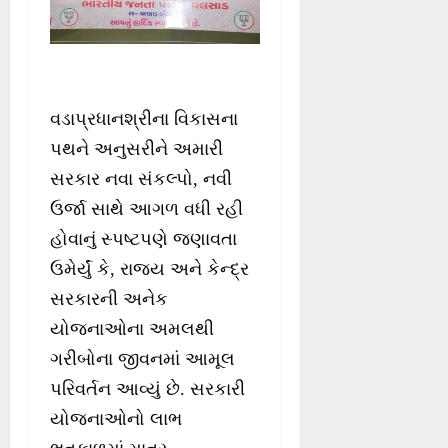
વડાપ્રધાનશ્રીના વિકાસના
પથને અનુસરીને અમારી
સરકાર નવા સંકલ્પો, નવી
ઉર્જા સાથે આગળ વધી રહી
હોવાનું સ્પષ્ટપણે જણાવતા
ઉમેર્યું કે, રાજ્ય અને કેન્દ્ર
સરકારની અનેક
યોજનાઓના અમલથી
ગરીબોના જીવનમાં આમૂલ
પરિવર્તન આવ્યું છે. સરકારી
યોજનાઓનો લાભ