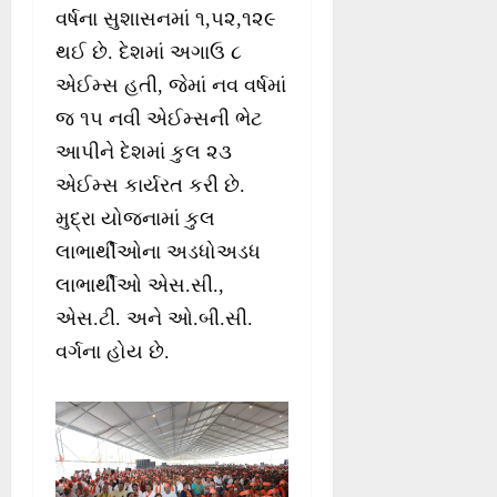
વર્ષના સુશાસનમાં ૧,૫૨,૧૨૯
થઈ છે. દેશમાં અગાઉ ૮
એઈમ્સ હતી, જેમાં નવ વર્ષમાં
જ ૧૫ નવી એઈમ્સની ભેટ
આપીને દેશમાં કુલ ૨૩
એઈમ્સ કાર્યરત કરી છે.
મુદ્રા યોજનામાં કુલ
લાભાર્થીઓના અડધોઅડધ
લાભાર્થીઓ એસ.સી.,
એસ.ટી. અને ઓ.બી.સી.
વર્ગના હોય છે.