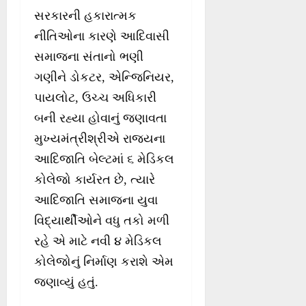
સરકારની હકારાત્મક
નીતિઓના કારણે આદિવાસી
સમાજના સંતાનો ભણી
ગણીને ડોકટર, એન્જિનિયર,
પાયલોટ, ઉચ્ચ અધિકારી
બની રહ્યા હોવાનું જણાવતા
મુખ્યમંત્રીશ્રીએ રાજ્યના
આદિજાતિ બેલ્ટમાં ૬ મેડિકલ
કોલેજો કાર્યરત છે, ત્યારે
આદિજાતિ સમાજના યુવા
વિદ્યાર્થીઓને વધુ તકો મળી
રહે એ માટે નવી ૪ મેડિકલ
કોલેજોનું નિર્માણ કરાશે એમ
જણાવ્યું હતું.