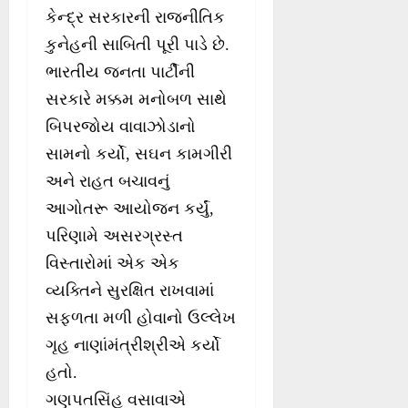
કેન્દ્ર સરકારની રાજનીતિક
કુનેહની સાબિતી પૂરી પાડે છે.
ભારતીય જનતા પાર્ટીની
સરકારે મક્કમ મનોબળ સાથે
બિપરજોય વાવાઝોડાનો
સામનો કર્યો, સઘન કામગીરી
અને રાહત બચાવનું
આગોતરૂ આયોજન કર્યું,
પરિણામે અસરગ્રસ્ત
વિસ્તારોમાં એક એક
વ્યક્તિને સુરક્ષિત રાખવામાં
સફળતા મળી હોવાનો ઉલ્લેખ
ગૃહ નાણાંમંત્રીશ્રીએ કર્યો
હતો.
ગણપતસિંહ વસાવાએ