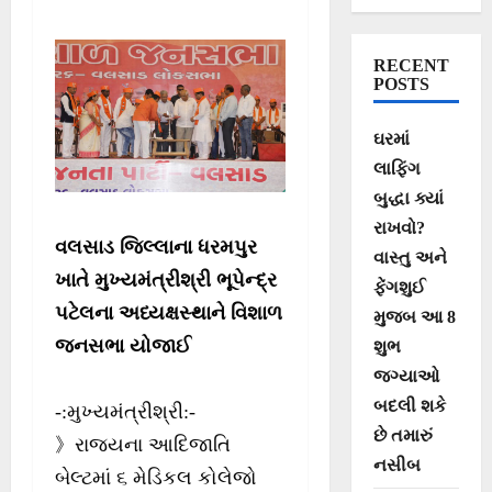
સુશાસન અને ગરીબ
કલ્યાણના ૯ વર્ષ
RECENT
POSTS
ઘરમાં
લાફિંગ
બુદ્ધા ક્યાં
રાખવો?
વલસાડ જિલ્લાના ધરમપુર
વાસ્તુ અને
ખાતે મુખ્યમંત્રીશ્રી ભૂપેન્દ્ર
ફેંગશુઈ
પટેલના અધ્યક્ષસ્થાને વિશાળ
મુજબ આ 8
જનસભા યોજાઈ
શુભ
જગ્યાઓ
બદલી શકે
-:મુખ્યમંત્રીશ્રી:-
છે તમારું
》રાજ્યના આદિજાતિ
નસીબ
બેલ્ટમાં ૬ મેડિકલ કોલેજો