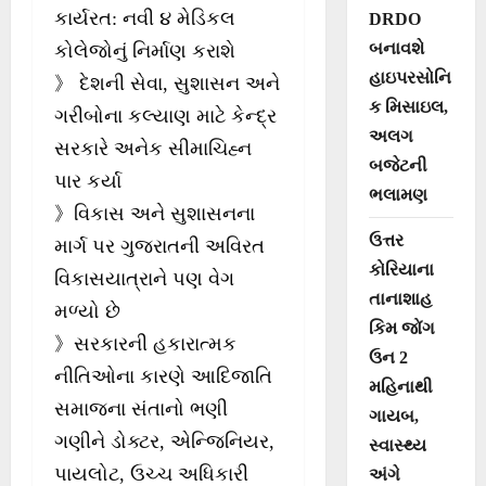
કાર્યરત: નવી ૪ મેડિકલ
DRDO
બનાવશે
કોલેજોનું નિર્માણ કરાશે
હાઇપરસોનિ
》 દેશની સેવા, સુશાસન અને
ક મિસાઇલ,
ગરીબોના કલ્યાણ માટે કેન્દ્ર
અલગ
સરકારે અનેક સીમાચિહ્ન
બજેટની
પાર કર્યા
ભલામણ
》વિકાસ અને સુશાસનના
ઉત્તર
માર્ગ પર ગુજરાતની અવિરત
કોરિયાના
વિકાસયાત્રાને પણ વેગ
તાનાશાહ
મળ્યો છે
કિમ જોંગ
》સરકારની હકારાત્મક
ઉન 2
નીતિઓના કારણે આદિજાતિ
મહિનાથી
સમાજના સંતાનો ભણી
ગાયબ,
ગણીને ડોક્ટર, એન્જિનિયર,
સ્વાસ્થ્ય
પાયલોટ, ઉચ્ચ અધિકારી
અંગે