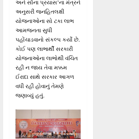
અને સૌના પ્રયાસ’ના મંત્રને
અનુસરી જનહિતલક્ષી
યોજનાઓના સો ટકા લાભ
આમજનતા સુધી
પહોંચાડવાનો સંકલ્પ કર્યો છે.
કોઈ પણ લાભાર્થી સરકારી
યોજનાઓના લાભોથી વંચિત
રહી ન જાય તેવા મક્કમ
ઈરાદા સાથે સરકાર આગળ
વધી રહી હોવાનું તેમણે
જણાવ્યું હતું.