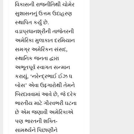
વિકાસની રાજનીતિથી ચોમેર
સુશાસનનું ઉત્તમ ઉદાહરણ
સ્થાપિત કર્યું છે.
વડાપ્રધાનશ્રીની તાજેતરની
અમેરિકા મુલાકાત દરમિયાન
સમગ્ર અમેરિકન સંસદ,
સ્થાનિક જનતા દ્વારા
અભૂતપૂર્વ સ્વાગત સન્માન
કરાયું, ‘નરેન્દ્રભાઈ ઈઝ ધ
બોસ’ એવા ઉદ્દગારોથી તેમને
બિરદાવવામાં આવે છે, જે દરેક
ભારતીય માટે ગૌરવભરી ઘટના
છે એમ જણાવી અમેરિકાએ
પણ ભારતની શક્તિ-
સામર્થ્યને પિછાણીને