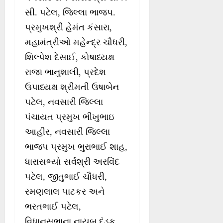
સી. પટેલ, જિલ્લા ભાજપ.
પ્રમુખશ્રી હેમંત કંસારા,
મહામંત્રીઓ મહેન્દ્ર ચૌધરી,
શિલ્પેશ દેસાઈ, કોષાધ્યક્ષ
રાજા ભાનુશાલી, પ્રદેશ
ઉપાધ્યક્ષ શ્રીમતી ઉષાબેન
પટેલ, નવસારી જિલ્લા
પંચાયત પ્રમુખ ભીખુભાઇ
આહીર, નવસારી જિલ્લા
ભાજપ પ્રમુખ ભુરાભાઈ શાહ,
ધારાસભ્યો સર્વશ્રી અરવિંદ
પટેલ, જીતુભાઈ ચૌધરી,
રમણલાલ પાટકર અને
ભરતભાઈ પટેલ,
વિધાનસભાના નાયબ દંડક