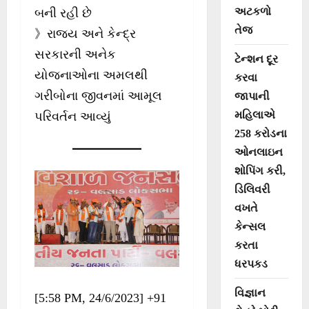
અટકળો
બની રહી છે
તેજ
》રાજ્ય અને કેન્દ્ર
સરકારની અનેક
ટેન્શન દૂર
યોજનાઓના અમલથી
કરવા
ગરીબોના જીવનમાં આમૂલ
જાપાની
મહિલાએ
પરિવર્તન આવ્યું
258 કરોડના
ઓનલાઇન
શોપિંગ કરી,
ડિલિવરી
વખતે
કેન્સલ
કરતા
ધરપકડ
વિજ્ઞાન
[5:58 PM, 24/6/2023] +91