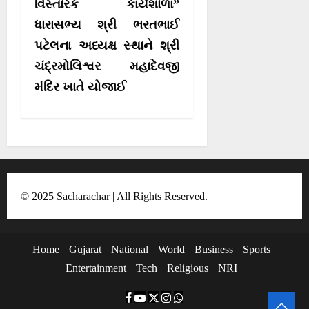
વિસ્તારક કાર્યશાળા”
i
ધારાસભ્ય શ્રી ભરતભાઈ
g
પટેલના અધ્યક્ષ સ્થાને શ્રી
a
ચંદ્રમોલિશ્વર મહાદેવજી
t
મંદિર ખાતે યોજાઈ
i
o
n
© 2025 Sacharachar | All Rights Reserved.
Home
Gujarat
National
World
Business
Sports
Entertainment
Tech
Religious
NRI
F
Y
T
I
W