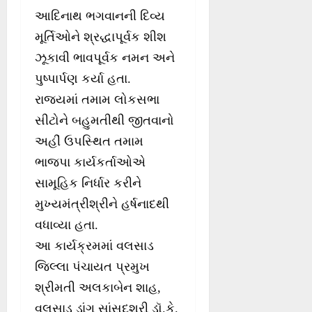
આદિનાથ ભગવાનની દિવ્ય
મૂર્તિઓને શ્રદ્ધાપૂર્વક શીશ
ઝૂકાવી ભાવપૂર્વક નમન અને
પુષ્પાર્પણ કર્યા હતા.
રાજ્યમાં તમામ લોકસભા
સીટોને બહુમતીથી જીતવાનો
અહીં ઉપસ્થિત તમામ
ભાજપા કાર્યકર્તાઓએ
સામૂહિક નિર્ધાર કરીને
મુખ્યમંત્રીશ્રીને હર્ષનાદથી
વધાવ્યા હતા.
આ કાર્યક્રમમાં વલસાડ
જિલ્લા પંચાયત પ્રમુખ
શ્રીમતી અલકાબેન શાહ,
વલસાડ ડાંગ સાંસદશ્રી ડૉ.કે.