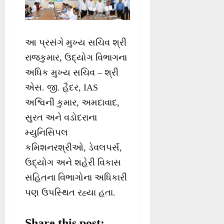
આ પ્રસંગે મુખ્ય સચિવ શ્રી
રાજકુમાર, ઉદ્યોગ વિભાગના
અધિક મુખ્ય સચિવ – શ્રી
એસ. જી. હૈદર, IAS
અશ્વિની કુમાર, અમદાવાદ,
સુરત અને વડોદરાના
મ્યુનિસિપલ
કમિશનરશ્રીઓ, ડેવલપર્સ,
ઉદ્યોગ અને શહેરી વિકાસ
સહિતના વિભાગોના અધિકારી
પણ ઉપસ્થિત રહ્યા હતા.
Share this post: