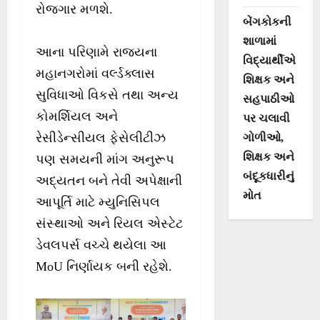
રોજગાર મળશે.
બેંગકોકની
શાળામાં
આના પરિણામે રાજ્યના
વિદ્યાર્થીએ
મહાનગરોમાં વર્લ્ડક્લાસ
શિક્ષક અને
સુવિધાઓ વિકસે તથા અન્ય
સહપાઠીઓ
કોમર્શિયલ અને
પર ચલાવી
રેસીડેન્સીયલ ફેસેલીટીઝ
ગોળીઓ,
શિક્ષક અને
પણ સમયની માંગ અનુરૂપ
બંદૂકધારીનું
અદ્યતન બને તેવી અપેક્ષાની
મોત
આપૂર્તિ માટે મ્યુનિસિપલ
સંસ્થાઓ અને રિયલ એસ્ટેટ
ડેવલપર્સ વચ્ચે થયેલા આ
MoU નિર્ણાયક બની રહેશે.