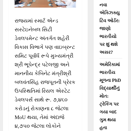
નવા
એક્ઝિક્યુ
રાજ્યમાં સ્માર્ટ એન્ડ
ટિવ ઓર્ડર:
જાણો
સસ્ટેઇનેબલ સિટી
ભારતીયો
ડેવલપમેન્ટ અંતર્ગત શહેરી
પર શું થશે
વિકાસ વિભાગે પણ વાઇબ્રન્ટ
અસર?
સમિટ પૂર્વાર્ધ રૂપે મુખ્યમંત્રી
શ્રી ભૂપેન્દ્ર પટેલજી અને
અમેરિકામાં
ભારતીય
માનનીય કેબિનેટ મંત્રીશ્રી
મૂળના PhD
બલવંતસિંહ રાજપૂતની પ્રેરક
વિદ્યાર્થીનું
ઉપસ્થિતિમાં રિયલ એસ્ટેટ
મોત:
ડેવલપર્સ સાથે રૂ. ૭,૪૬૦
ટ્રેકિંગ પર
કરોડનું રોકાણના ૮ જેટલા
ગયા બાદ
MoU થયા, તેમાં અંદાજે
ગુમ થયા
૪,૭૫૦ જેટલા લોકોને
હતા