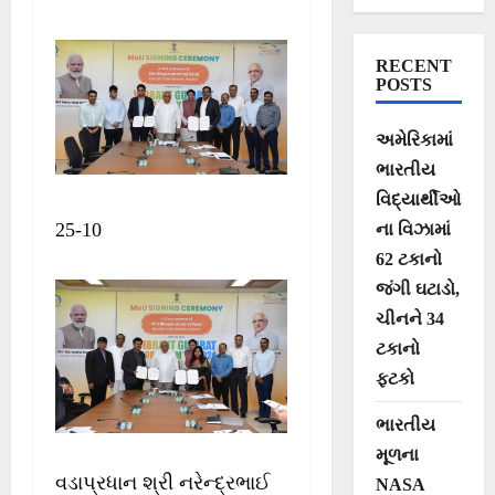
MoU થયા
RECENT
POSTS
અમેરિકામાં
ભારતીય
વિદ્યાર્થીઓ
25-10
ના વિઝામાં
62 ટકાનો
જંગી ઘટાડો,
ચીનને 34
ટકાનો
ફટકો
ભારતીય
મૂળના
વડાપ્રધાન શ્રી નરેન્દ્રભાઈ
NASA