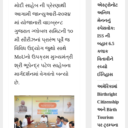
એસ્ટ્રોનોટ
મોદી સાહેબ ની પ્રેરણાથી
અનિલ
આગામી જાન્યુઆરી-૨૦૨૪
મેનનનું
માં યોજાનારી વાઇબ્રન્ટ
સ્પેસવોક:
ગુજરાત ગ્લોબલ સમિટની ૧૦
ISS ની
મી સીરીઝનાં પ્રારંભ પૂર્વે જ
બહાર 6.5
વિવિધ ઉદ્યોગ જુથો સાથે
કલાક
MoUનો ઉપક્રમ મુખ્યમંત્રી
વિતાવીને
શ્રી ભૂપેન્દ્ર પટેલ સાહેબના
રચ્યો
માર્ગદર્શનમાં વેગવંતો બન્યો
ઈતિહાસ
છે.
અમેરિકામાં
Birthright
Citizenship
અને Birth
Tourism
પર ટ્રમ્પના