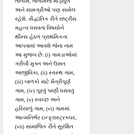
તાલીમ, તાલીમના મોડ્યૂલ
અને સામગ્રીઓ પણ સામેલ
રહેશે. સૈદ્ધાંતિક રીતે રાષ્ટ્રીય
મહત્વ ધરાવતા વિષયોને
થીમ્સ હેઠળ પ્રાથમિકતા
આપવામાં આવશે જેના નામ
આ મુજબ છે: (i) ગામડાઓમાં
ગરીબી મુક્ત અને ઉન્નત
આજીવિકા, (ii) સ્વસ્થ ગામ,
(iii) બાળકો માટે મૈત્રીપૂર્ણ
ગામ, (iv) પૂરતું પાણી ધરાવતું
ગામ, (v) સ્વચ્છ અને
હરિયાળું ગામ, (vi) ગામમાં
આત્મનિર્ભર ઇન્ફ્રાસ્ટ્રક્ચર,
(vii) સામાજિક રીતે સુરક્ષિત