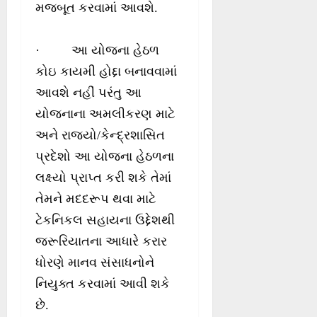
મજબૂત કરવામાં આવશે.
· આ યોજના હેઠળ
કોઇ કાયમી હોદ્દા બનાવવામાં
આવશે નહીં પરંતુ આ
યોજનાના અમલીકરણ માટે
અને રાજ્યો/કેન્દ્રશાસિત
પ્રદેશો આ યોજના હેઠળના
લક્ષ્યો પ્રાપ્ત કરી શકે તેમાં
તેમને મદદરૂપ થવા માટે
ટેકનિકલ સહાયના ઉદ્દેશથી
જરૂરિયાતના આધારે કરાર
ધોરણે માનવ સંસાધનોને
નિયુક્ત કરવામાં આવી શકે
છે.