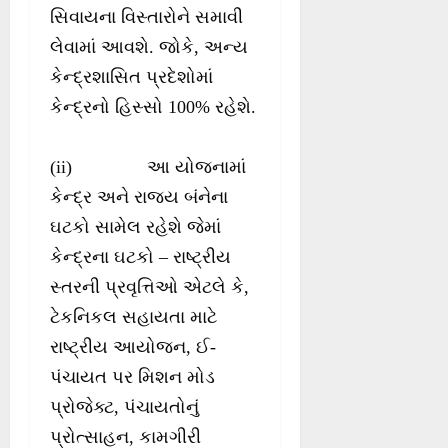
સિવાયના વિસ્તારોને સમાવી
લેવામાં આવશે. જોકે, અન્ય
કેન્દ્રશાસિત પ્રદેશોમાં
કેન્દ્રનો હિસ્સો 100% રહેશે.
(ii) આ યોજનામાં
કેન્દ્ર અને રાજ્ય બંનેના
ઘટકો સામેલ રહેશે જેમાં
કેન્દ્રના ઘટકો – રાષ્ટ્રીય
સ્તરની પ્રવૃત્તિઓ એટલે કે,
ટેકનિકલ સહાયતા માટે
રાષ્ટ્રીય આયોજન, ઈ-
પંચાયત પર મિશન મોડ
પ્રોજેક્ટ, પંચાયતોનું
પ્રોત્સાહન, કામગીરી