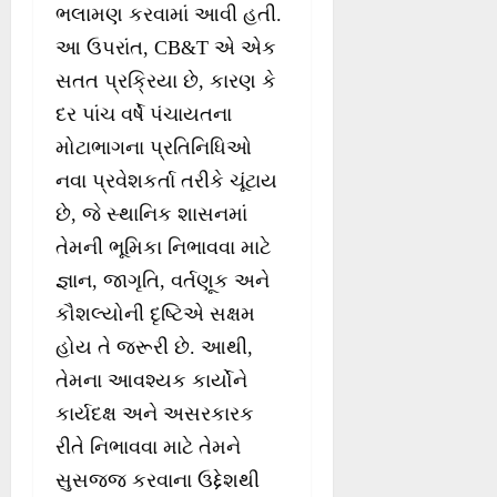
ભલામણ કરવામાં આવી હતી.
આ ઉપરાંત, CB&T એ એક
સતત પ્રક્રિયા છે, કારણ કે
દર પાંચ વર્ષે પંચાયતના
મોટાભાગના પ્રતિનિધિઓ
નવા પ્રવેશકર્તા તરીકે ચૂંટાય
છે, જે સ્થાનિક શાસનમાં
તેમની ભૂમિકા નિભાવવા માટે
જ્ઞાન, જાગૃતિ, વર્તણૂક અને
કૌશલ્યોની દૃષ્ટિએ સક્ષમ
હોય તે જરૂરી છે. આથી,
તેમના આવશ્યક કાર્યોને
કાર્યદક્ષ અને અસરકારક
રીતે નિભાવવા માટે તેમને
સુસજ્જ કરવાના ઉદ્દેશથી