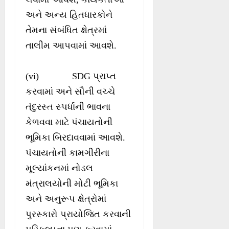
અને અન્ય હિતધારકોને
તેમના સંબંધિત ક્ષેત્રમાં
તાલીમ આપવામાં આવશે.
(vi) SDG પ્રાપ્ત
કરવામાં અને સૌની વચ્ચે
તંદુરસ્ત સ્પર્ધાની ભાવના
કેળવવા માટે પંચાયતોની
ભૂમિકા બિરદાવવામાં આવશે.
પંચાયતોની કામગીરીના
મૂલ્યાંકનમાં નોડલ
મંત્રાલયોની મોટી ભૂમિકા
અને અનુરૂપ ક્ષેત્રોમાં
પુરસ્કારો પ્રાયોજિત કરવાની