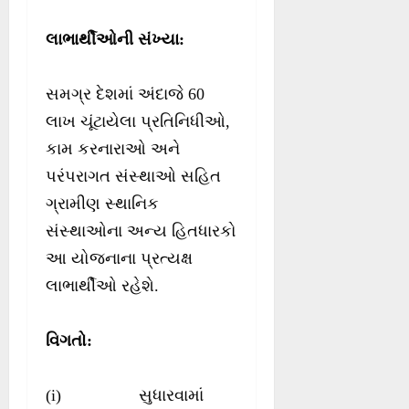
લાભાર્થીઓની સંખ્યા
:
સમગ્ર દેશમાં અંદાજે 60
લાખ ચૂંટાયેલા પ્રતિનિધીઓ,
કામ કરનારાઓ અને
પરંપરાગત સંસ્થાઓ સહિત
ગ્રામીણ સ્થાનિક
સંસ્થાઓના અન્ય હિતધારકો
આ યોજનાના પ્રત્યક્ષ
લાભાર્થીઓ રહેશે.
વિગતો
:
(i) સુધારવામાં