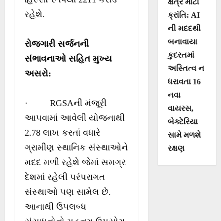
ક્ષેત્રે મોટી
રહેશે.
ક્રાંતિ: AI
ની મદદથી
બનાવાયા
રોજગારી સર્જનની
કુદરતમાં
સંભાવનાઓ સહિત મુખ્ય
અસ્તિત્વ ન
અસરો
:
ધરાવતા 16
નવા
· RGSAની મંજૂરી
વાયરસ,
આપવામાં આવેલી યોજનાથી
બેક્ટેરિયા
2.78 લાખ કરતાં વધારે
સામે મળશે
ગ્રામીણ સ્થાનિક સંસ્થાઓને
રક્ષણ
મદદ મળી રહેશે જેમાં સમગ્ર
દેશમાં રહેલી પરંપરાગત
સંસ્થાઓ પણ સામેલ છે.
આનાથી ઉપલબ્ધ