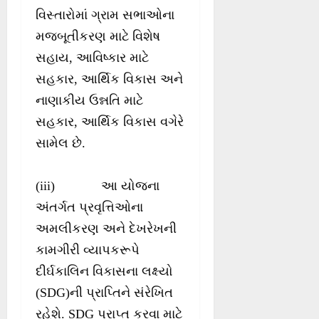
વિસ્તારોમાં ગ્રામ સભાઓના
મજબૂતીકરણ માટે વિશેષ
સહાય, આવિષ્કાર માટે
સહકાર, આર્થિક વિકાસ અને
નાણાકીય ઉન્નતિ માટે
સહકાર, આર્થિક વિકાસ વગેરે
સામેલ છે.
(iii) આ યોજના
અંતર્ગત પ્રવૃત્તિઓના
અમલીકરણ અને દેખરેખની
કામગીરી વ્યાપકરૂપે
દીર્ઘકાલિન વિકાસના લક્ષ્યો
(SDG)ની પ્રાપ્તિને સંરેખિત
રહેશે. SDG પ્રાપ્ત કરવા માટે