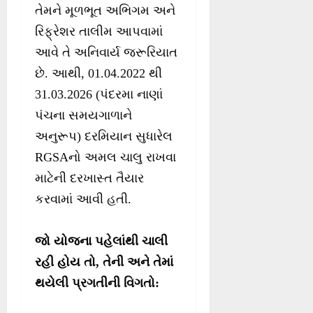
તેમને મૂળભૂત અભિગમ અને
રિફ્રેશર તાલીમ આપવામાં
આવે તે અનિવાર્ય જરૂરિયાત
છે. આથી, 01.04.2022 થી
31.03.2026 (પંદરમા નાણાં
પંચના સમયગાળાને
અનુરૂપ) દરમિયાન સુધારેલ
RGSAનો અમલ ચાલુ રાખવા
માટેની દરખાસ્ત તૈયાર
કરવામાં આવી હતી.
જો યોજના પહેલાંથી ચાલી
રહી હોય તો, તેની અને તેમાં
થયેલી પ્રગતીની વિગતો
: