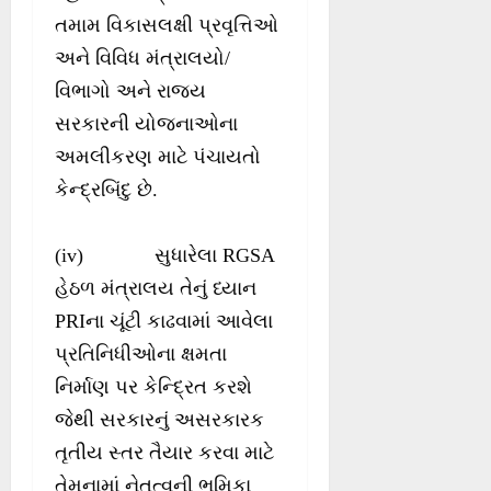
તમામ વિકાસલક્ષી પ્રવૃત્તિઓ
અને વિવિધ મંત્રાલયો/
વિભાગો અને રાજ્ય
સરકારની યોજનાઓના
અમલીકરણ માટે પંચાયતો
કેન્દ્રબિંદુ છે.
(iv) સુધારેલા RGSA
હેઠળ મંત્રાલય તેનું ધ્યાન
PRIના ચૂંટી કાઢવામાં આવેલા
પ્રતિનિધીઓના ક્ષમતા
નિર્માણ પર કેન્દ્રિત કરશે
જેથી સરકારનું અસરકારક
તૃતીય સ્તર તૈયાર કરવા માટે
તેમનામાં નેતૃત્વની ભૂમિકા