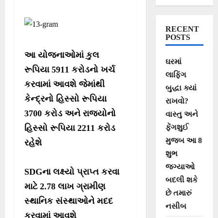
01.04.2022 થી
31.03.2026 સુધી
RECENT
ચાલુ રાખવાની
POSTS
મંજૂરી
આ યોજનાઓમાં કુલ
ઘરમાં
રૂપિયા 5911 કરોડનો ખર્ચ
લાફિંગ
કરવામાં આવશે જેમાંથી
બુદ્ધા ક્યાં
કેન્દ્રનો હિસ્સો રૂપિયા
રાખવો?
3700 કરોડ અને રાજ્યોનો
વાસ્તુ અને
હિસ્સો રૂપિયા 2211 કરોડ
ફેંગશુઈ
મુજબ આ 8
રહેશે
શુભ
જગ્યાઓ
SDG
ના લક્ષ્યો પ્રાપ્ત કરવા
બદલી શકે
માટે 2.78 લાખ ગ્રામીણ
છે તમારું
સ્થાનિક સંસ્થાઓને મદદ
નસીબ
કરવામાં આવશે