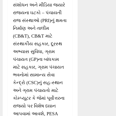
સંશોધન અને મીડિયા જ્યારે
રાજ્યના ઘટકો – પંચાયતી
રાજ સંસ્થાઓ (PRI)નું ક્ષમતા
નિર્માણ અને તાલીમ
(CB&T), CB&T માટે
સંસ્થાકીય સહકાર, દૂરસ્થ
અભ્યાસ સુવિધા, ગ્રામ
પંચાયત (GP)ના બાંધકામ
માટે સહકાર, ગ્રામ પંચાયત
ભવનોમાં સામાન્ય સેવા
કેન્દ્રો (CSC)નું સહ-સ્થાન
અને ગ્રામ પંચાયતો માટે
કોમ્પ્યૂટર કે જેમાં પૂર્વોત્તરના
રાજ્યો પર વિશેષ ધ્યાન
આપવામાં આવશે, PESA