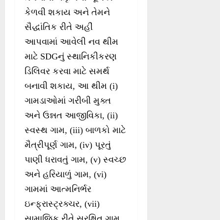
કેળવી શકાય અને તેમને
સૈદ્ધાંતિક રીતે અહીં
આપવામાં આવેલી નવ થીમ
માટે SDGનું સ્થાનિકીકરણ
ડિલિવર કરવા માટે સમર્થ
બનાવી શકાય, આ થીમ (i)
ગામડાઓમાં ગરીબી મુક્ત
અને ઉન્નત આજીવિકા, (ii)
સ્વસ્થ ગામ, (iii) બાળકો માટે
મૈત્રીપૂર્ણ ગામ, (iv) પૂરતું
પાણી ધરાવતું ગામ, (v) સ્વચ્છ
અને હરિયાળું ગામ, (vi)
ગામમાં આત્મનિર્ભર
ઇન્ફ્રાસ્ટ્રક્ચર, (vii)
સામાજિક રીતે સુરક્ષિત ગામ,