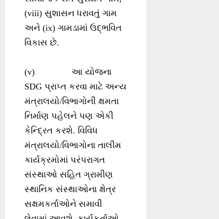
(viii) સુશાસન ધરાવતું ગામ
અને (ix) ગામડામાં ઉદ્ભવિત
વિકાસ છે.
(v) આ યોજના
SDG પ્રાપ્ત કરવા માટે અન્ય
મંત્રાલયો/વિભાગોની ક્ષમતા
નિર્માણ પહેલને પણ એકી
કેન્દ્રિત કરશે. વિવિધ
મંત્રાલયો/વિભાગોના તાલીમ
કાર્યક્રમોમાં પરંપરાગત
સંસ્થાઓ સહિત ગ્રામીણ
સ્થાનિક સંસ્થાઓના ક્ષેત્ર
સક્ષમકર્તાઓને સમાવી
લેવામાં આવશે, કાર્યકર્તાઓ