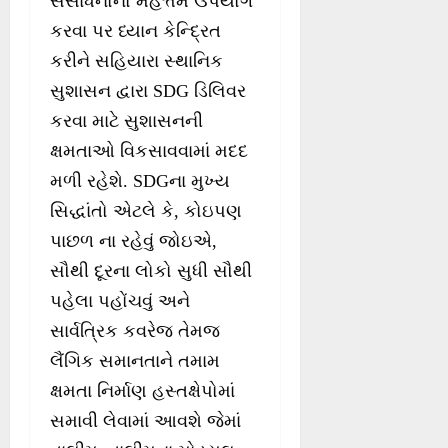
સંસાધનોનો મહત્તમ ઉપયોગ
કરવા પર ધ્યાન કેન્દ્રિત
કરીને સહિયારા સ્થાનિક
સુશાસન દ્વારા SDG ડિલિવર
કરવા માટે સુશાસનની
ક્ષમતાઓ વિકસાવવામાં મદદ
મળી રહેશે. SDGના મુખ્ય
સિદ્ધાંતો એટલે કે, કોઇપણ
પાછળ ના રહેવું જોઇએ,
સૌથી દૂરના લોકો સુધી સૌથી
પહેલા પહોંચવું અને
સાર્વત્રિક કવરેજ તેમજ
લૈંગિક સમાનતાને તમામ
ક્ષમતા નિર્માણ હસ્તક્ષેપોમાં
સમાવી લેવામાં આવશે જેમાં