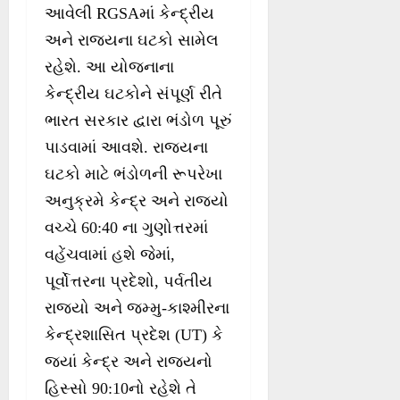
આવેલી RGSAમાં કેન્દ્રીય
અને રાજ્યના ઘટકો સામેલ
રહેશે. આ યોજનાના
કેન્દ્રીય ઘટકોને સંપૂર્ણ રીતે
ભારત સરકાર દ્વારા ભંડોળ પૂરું
પાડવામાં આવશે. રાજ્યના
ઘટકો માટે ભંડોળની રૂપરેખા
અનુક્રમે કેન્દ્ર અને રાજ્યો
વચ્ચે 60:40 ના ગુણોત્તરમાં
વહેંચવામાં હશે જેમાં,
પૂર્વોત્તરના પ્રદેશો, પર્વતીય
રાજ્યો અને જમ્મુ-કાશ્મીરના
કેન્દ્રશાસિત પ્રદેશ (UT) કે
જ્યાં કેન્દ્ર અને રાજ્યનો
હિસ્સો 90:10નો રહેશે તે