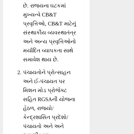
છે. રાજ્યના ઘટકમાં
મુખ્યત્વે CB&T
પ્રવૃત્તિઓ, CB&T માટેનું
સંસ્થાકીય વ્યવસ્થાતંત્ર
અને અન્ય પ્રવૃત્તિઓનો
મર્યાદિત વ્યાપકતા સાથે
સમાવેશ થાય છે.
પંચાયતોને પ્રોત્સાહન
અને ઈ-પંચાયત પર
મિશન મોડ પ્રોજેક્ટ
સહિત RGSAની યોજના
હેઠળ, રાજ્યો/
કેન્દ્રશાસિત પ્રદેશો/
પંચાયતો અને અને