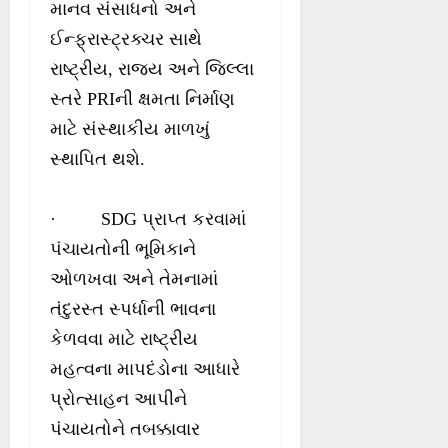
માનવ સંસાધનો અને
ઈન્ફ્રાસ્ટ્રક્ચર સાથે
રાષ્ટ્રીય, રાજ્ય અને જિલ્લા
સ્તરે PRIની ક્ષમતા નિર્માણ
માટે સંસ્થાકીય માળખું
સ્થાપિત થશે.
· SDG પ્રાપ્ત કરવામાં
પંચાયતોની ભૂમિકાને
ઓળખવા અને તેમનામાં
તંદુરસ્ત સ્પર્ધાની ભાવના
કેળવવા માટે રાષ્ટ્રીય
મહત્વના માપદંડોના આધારે
પ્રોત્સાહન આપીને
પંચાયતોને તબક્કાવાર