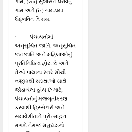
ગામ, (viii) સુશાસન ધરાવતું
ગામ અને (ix) ગામડામાં
ઉદ્ભવિત વિકાસ.
· પંચાયતોમાં
અનુસૂચિત જાતિ, અનુસૂચિત
જનજાતિ અને મહિલાઓનું
પ્રતિનિધિત્વ હોય છે અને
તેઓ પાયાના સ્તરે સૌથી
નજીકથી સંસ્થાઓ સાથે
જોડાયેલા હોય છે માટે,
પંચાયતોનું મજબૂતીકરણ
કરવાથી હિસ્સેદારી અને
સમાવેશીતાને પ્રોત્સાહન
મળશે તેમજ સમુદાયનો