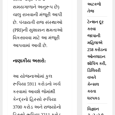
અટકળો
સમયગાળાને અનુરૂપ છે)
તેજ
ચાલુ રાખવાની મંજૂરી આપી
છે. પંચાયતી રાજ સંસ્થાઓ
ટેન્શન દૂર
કરવા
(PRI)ની સુશાસન ક્ષમતાઓ
જાપાની
વિકસાવવા માટે આ મંજૂરી
મહિલાએ
આપવામાં આવી છે.
258 કરોડના
ઓનલાઇન
નાણાકીય અસરો
:
શોપિંગ કરી,
ડિલિવરી
આ યોજનાઓમાં કુલ
વખતે
રૂપિયા 5911 કરોડનો ખર્ચ
કેન્સલ
કરવામાં આવશે જેમાંથી
કરતા
ધરપકડ
કેન્દ્રનો હિસ્સો રૂપિયા
3700 કરોડ અને રાજ્યોનો
વિજ્ઞાન
હિસ્સો રૂપિયા 2211 કરોડ