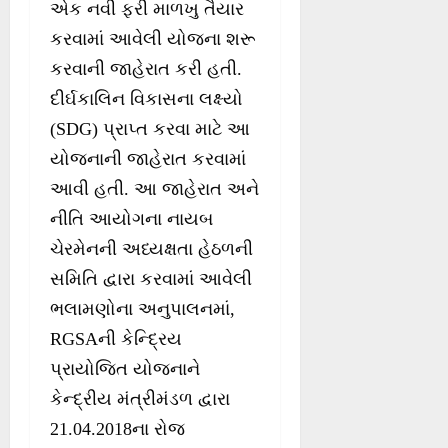
એક નવી ફરી માળખુ તૈયાર
કરવામાં આવેલી યોજના શરૂ
કરવાની જાહેરાત કરી હતી.
દીર્ઘકાલિન વિકાસના લક્ષ્યો
(SDG) પ્રાપ્ત કરવા માટે આ
યોજનાની જાહેરાત કરવામાં
આવી હતી. આ જાહેરાત અને
નીતિ આયોગના નાયબ
ચેરમેનની અધ્યક્ષતા હેઠળની
સમિતિ દ્વારા કરવામાં આવેલી
ભલામણોના અનુપાલનમાં,
RGSAની કેન્દ્રિય
પ્રાયોજિત યોજનાને
કેન્દ્રીય મંત્રીમંડળ દ્વારા
21.04.2018ના રોજ