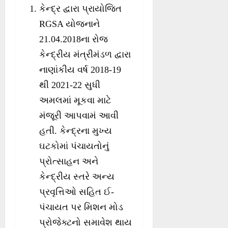
કેન્દ્ર દ્વારા પ્રાયોજિત
RGSA યોજનાને
21.04.2018ના રોજ
કેન્દ્રીય મંત્રીમંડળ દ્વારા
નાણાંકીય વર્ષ 2018-19
થી 2021-22 સુધી
અમલમાં મૂકવા માટે
મંજૂરી આપવામં આવી
હતી. કેન્દ્રના મુખ્ય
ઘટકોમાં પંચાયતોનું
પ્રોત્સાહન અને
કેન્દ્રીય સ્તરે અન્ય
પ્રવૃત્તિઓ સહિત ઈ-
પંચાયત પર મિશન મોડ
પ્રોજેક્ટનો સમાવેશ થાય