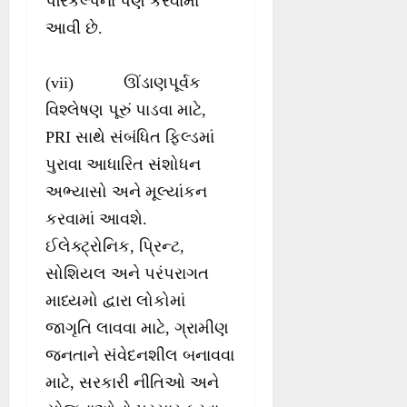
પરિકલ્પના પણ કરવામાં
આવી છે.
(vii) ઊંડાણપૂર્વક
વિશ્લેષણ પૂરું પાડવા માટે,
PRI સાથે સંબંધિત ફિલ્ડમાં
પુરાવા આધારિત સંશોધન
અભ્યાસો અને મૂલ્યાંકન
કરવામાં આવશે.
ઈલેક્ટ્રોનિક, પ્રિન્ટ,
સોશિયલ અને પરંપરાગત
માધ્યમો દ્વારા લોકોમાં
જાગૃતિ લાવવા માટે, ગ્રામીણ
જનતાને સંવેદનશીલ બનાવવા
માટે, સરકારી નીતિઓ અને