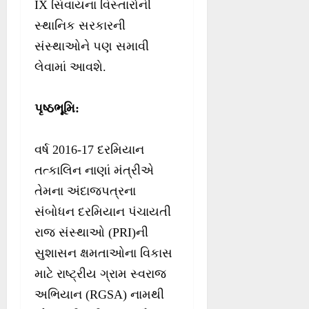
IX સિવાયના વિસ્તારોની
સ્થાનિક સરકારની
સંસ્થાઓને પણ સમાવી
લેવામાં આવશે.
પૃષ્ઠભૂમિ
:
વર્ષ 2016-17 દરમિયાન
તત્કાલિન નાણાં મંત્રીએ
તેમના અંદાજપત્રના
સંબોધન દરમિયાન પંચાયતી
રાજ સંસ્થાઓ (PRI)ની
સુશાસન ક્ષમતાઓના વિકાસ
માટે રાષ્ટ્રીય ગ્રામ સ્વરાજ
અભિયાન (RGSA) નામથી