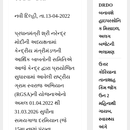
DRDO
બનાવશે
નવી દિલ્હી, તા.13-04-2022
હાઇપરસોનિ
ક મિસાઇલ,
પ્રધાનમંત્રી શ્રી નરેન્દ્ર
અલગ
મોદીની અધ્યક્ષતામાં
બજેટની
કેન્દ્રીય મંત્રીમંડળની
ભલામણ
આર્થિક બાબતોની સમિતિએ
ઉત્તર
આજે કેન્દ્ર દ્વારા પ્રાયોજિત
કોરિયાના
સુધારવામાં આવેલી રાષ્ટ્રીય
તાનાશાહ
ગ્રામ સ્વરાજ અભિયાન
કિમ જોંગ
(RGSA)ની યોજનાઓનો
ઉન 2
અમલ 01.04.2022 થી
મહિનાથી
31.03.2026 સુધીના
ગાયબ,
સ્વાસ્થ્ય
સમયગાળા દરમિયાન (જે
અંગે
15મા નાણાં પંચના