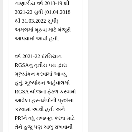
નાણાકીય વર્ષ 2018-19 થી
2021-22 સુધી (01.04.2018
થી 31.03.2022 સુધી)
અમલમાં મૂકવા માટે મંજૂરી
આપવામાં આવી હતી.
વર્ષ 2021-22 દરમિયાન
RGSAનું તૃતીય પક્ષ દ્વારા
મૂલ્યાંકન કરવામાં આવ્યું
હતું. મૂલ્યાંકન અહેવાલમાં
RGSA યોજના હેઠળ કરવામાં
આવેલા હસ્તક્ષેપોની પ્રશંસા
કરવામાં આવી હતી અને
PRIને વધુ મજબૂત કરવા માટે
તેને હજુ પણ ચાલુ રાખવાની