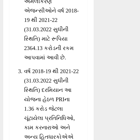
અમલીકરણ
એજન્સીઓને વર્ષ 2018-
19 થી 2021-22
(31.03.2022 સુધીની
સ્થિતિ) માટે રૂપિયા
2364.13 કરોડની રકમ
આપવામાં આવી છે.
વર્ષ 2018-19 થી 2021-22
(31.03.2022 સુધીની
સ્થિતિ) દરમિયાન આ
યોજના હેઠળ PRIના
1.36 કરોડ જેટલા
ચૂંટાયેલા પ્રતિનિધિઓ,
કામ કરનારાઓ અને
અન્ય હિતધારકોએએ