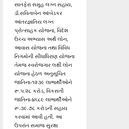
સાતફેરા સમુહ લગ્ન સહાય,
ર્ડા.સવિતાબેન આંબેડકર
આંતરજ્ઞાતિય લગ્ન
પ્રોત્સાહક યોજના, વિદેશ
ઉચ્ચ અભ્યાસ અર્થે લોન,
આવાસ યોજના તથા વિવિધ
નિગમોની સીધાધિરાણ યોજના
તેમજ સ્વરોજગાર લક્ષી લોન
યોજના હેઠળ અનુસૂચિત
જાતિના-૧૨૩૯ લાભાર્થીઓને
રૂ.૫.૨૮ કરોડ, વિકસતી
જાતિના-૪૬૮૯ લાભાર્થીઓને
રૂ.૩૯.૭૮ કરોડની સહાય
કરવામાં આવી હતી. આ
ઉપરાંત સમાજ સુરક્ષા