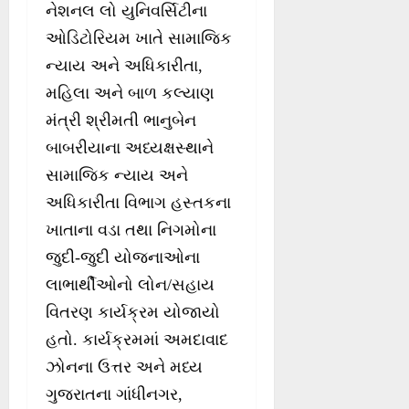
નેશનલ લો યુનિવર્સિટીના
ઓડિટોરિયમ ખાતે સામાજિક
ન્યાય અને અધિકારીતા,
મહિલા અને બાળ કલ્યાણ
મંત્રી શ્રીમતી ભાનુબેન
બાબરીયાના અધ્યક્ષસ્થાને
સામાજિક ન્યાય અને
અધિકારીતા વિભાગ હસ્તકના
ખાતાના વડા તથા નિગમોના
જુદી-જુદી યોજનાઓના
લાભાર્થીઓનો લોન/સહાય
વિતરણ કાર્યક્રમ યોજાયો
હતો. કાર્યક્રમમાં અમદાવાદ
ઝોનના ઉત્તર અને મધ્ય
ગુજરાતના ગાંધીનગર,