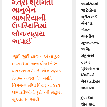
મંત્રી શ્રીમતી
અમેરિકામાં
ભાનુબેન
75 દેશોના
બાબરિયાની
ગ્રીન કાર્ડ
બેન પર
ઉપસ્થિતિમાં
સંકટ:
લોન/સહાય
ભારતીય
અપાઈ
મૂળના જજ
અમિત
મેહતાએ
જુદી જુદી યોજનાઓના કુલ
ટ્રમ્પ
૪,૬૧,૪૫૯ લાભાર્થીઓને રૂ.
પ્રશાસનના
૨૨૪.૭૧ કરોડની લોન સહાય
નિર્ણયને
તેમજ અનુસૂચિત જાતિ
ગેરકાયદેસર
નિગમના સીધા ધિરાણના ૯૪૧
ગણાવ્યો
લાભાર્થીઓનો ડ્રો કરી સહાય
દુબઈમાં
ચૂકવવામાં આવી
શોરૂમમાં