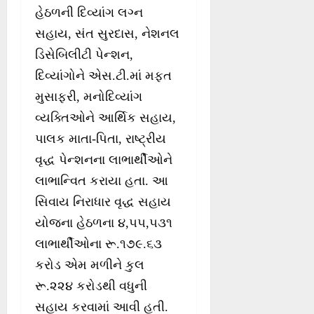
હેઠળની દિવ્યાંગ લગ્ન
સહાય, સંત સુરદાસ, નેશનલ
ડિસેબિલીટી પેન્શન,
દિવ્યાંગોને એસ.ટી.માં મફત
મુસાફરી, મનોદિવ્યાંગ
વ્યક્તિઓને આર્થિક સહાય,
પાલક માતા-પિતા, રાષ્ટ્રીય
વૃદ્ધ પેન્શનના લાભાર્થીઓને
લાભાન્વિત કરાયા હતા. આ
સિવાય નિરાધાર વૃદ્ધ સહાય
યોજના હેઠળના ૪,૫૫,૫૩૧
લાભાર્થીઓના રૂ.૧૭૯.૬૩
કરોડ એમ મળીને કુલ
રૂ.૨૨૪ કરોડથી વધુની
સહાય કરવામાં આવી હતી.