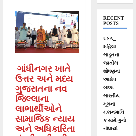
સામાજિક ન્યાય
અને અધિકારિતા
RECENT
મંત્રી શ્રીમતી
POSTS
ભાનુબેન બાબરિયા
USA_
મહિલા
ભાડૂતના
જાતીય
ગાંધીનગર ખાતે
શોષણના
ઉત્તર અને મધ્ય
આક્ષેપ
ગુજરાતના નવ
બદલ
ભારતીય
જિલ્લાના
મૂળના
લાભાર્થીઓને
મકાનમાલિ
સામાજિક ન્યાય
ક સામે ગુનો
અને અધિકારિતા
નોંધાયો