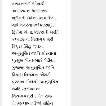
કરશનભાઈ સોલંકી,
અસારવાના ધારાસભ્ય
શ્રીમતી દર્શનાબેન વાઘેલા,
ગાંધીનગરના કલેકટરશ્રી
હિતેશ કોયા, વિકસતી જાતિ
કલ્યાણના નિયામક શ્રી
વિક્રમસિંહ જાદવ,
અનુસૂચિત જાતિ મોરચાના
પ્રમુખ ગૌતમભાઈ ગેડીયા,
ગુજરાત અનુસૂચિત જાતિ
વિકાસ નિગમના એમડી
પ્રકાશ સોલંકી, અનુસૂચિત
જાતિ કલ્યાણના
નિયામકશ્રી રચિત રાજ
તેમજ લાભાર્થીઓ સહિત