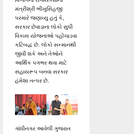
વિભાગના રાજ્યકક્ષાના
મંત્રીશ્રી ભીખુસિંહજી
પરમારે જણાવ્યુ હતું કે,
સરકાર છેવાડાના લોકો સુધી
વિકાસ યોજનાઓ પહોંચાડવા
કટિબદ્ધ છે. લોકો સન્માનથી
જીવી શકે અને તેઓને
આર્થિક પગભર થવા માટે
સહાયરૂપ બનવા સરકાર
હંમેશા તત્પર છે.
ગાંધીનગર આવેલી ગુજરાત