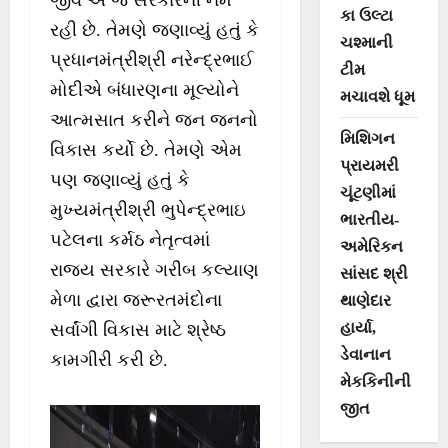
જીવે એ જ સરકારની નેમ
કા ઉલ્ટા
રહી છે. તેમણે જણાવ્યું હતું કે
ચશ્માની
પ્રધાનમંત્રીશ્રી નરેન્દ્રભાઈ
ટીમ
મોદીએ બંધારણના મૂલ્યોને
મચાવશે ધૂમ
આત્મસાત કરીને જન જનનો
મિશિગન
વિકાસ કર્યો છે. તેમણે એમ
પ્રાયમરી
પણ જણાવ્યું હતું કે
ચૂંટણીમાં
મુખ્યમંત્રીશ્રી ભુપેન્દ્રભાઇ
ભારતીય-
પટેલના કર્મઠ નેતૃત્વમાં
અમેરિકન
રાજ્ય સરકારે ગરીબ કલ્યાણ
સાંસદ શ્રી
મેળા દ્વારા જરૂરતમંદોના
થાણેદાર
હાર્યા,
સર્વાંગી વિકાસ માટે શ્રેષ્ઠ
ડેવાનાન
કામગીરી કરી છે.
મેકકિનીની
જીત