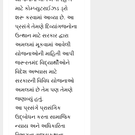
માટે કોમ્પ્યુટરાઈઝડ ડ્રો
શરૂ કરવામાં આવ્યા છે. આ
પ્રસંગે તેમણે દિવ્યાંગજનોના
ઉત્થાન માટે સરકાર દ્વારા
અમલમાં મૂકવામાં આવેલી
યોજનાઓની માહિતી આપી
જરૂરતમંદ વિદ્યાર્થીઓને
વિદેશ અભ્યાસ માટે
સરકારની વિવિધ યોજનાઓ
અમલમાં છે તેમ પણ તેમણે
જણાવ્યું હતું.
આ પ્રસંગે પ્રાસંગિક
ઉદ્બોધન કરતા સામાજિક
ન્યાય અને અધિકારિતા