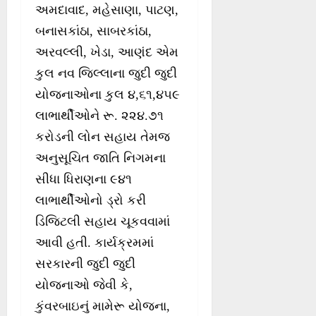
અમદાવાદ, મહેસાણા, પાટણ,
બનાસકાંઠા, સાબરકાંઠા,
અરવલ્લી, ખેડા, આણંદ એમ
કુલ નવ જિલ્લાના જુદી જુદી
યોજનાઓના કુલ ૪,૬૧,૪૫૯
લાભાર્થીઓને રૂ. ૨૨૪.૭૧
કરોડની લોન સહાય તેમજ
અનુસૂચિત જાતિ નિગમના
સીધા ધિરાણના ૯૪૧
લાભાર્થીઓનો ડ્રો કરી
ડિજિટલી સહાય ચૂકવવામાં
આવી હતી. કાર્યક્રમમાં
સરકારની જુદી જુદી
યોજનાઓ જેવી કે,
કુંવરબાઇનું મામેરૂ યોજના,