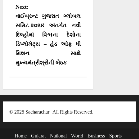
v
Next:
i
વાઈબ્રન્ટ ગુજરાત ગ્લોબલ
g
સમિટ-૨૦૨૪ અંતર્ગત નવી
a
દિલ્હીમાં વિશ્વના દેશોના
t
ડિપ્લોમેટ્સ – હેડ ઓફ ધી
i
મિશન સાથે
o
મુખ્યમંત્રીશ્રીની બેઠક
n
© 2025 Sacharachar | All Rights Reserved.
Home
Gujarat
National
World
Business
Sports