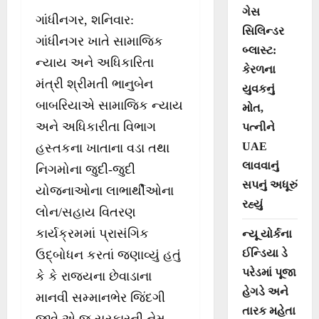
ગેસ
ગાંધીનગર, શનિવાર:
સિલિન્ડર
ગાંધીનગર ખાતે સામાજિક
બ્લાસ્ટ:
ન્યાય અને અધિકારિતા
કેરળના
મંત્રી શ્રીમતી ભાનુબેન
યુવકનું
બાબરિયાએ સામાજિક ન્યાય
મોત,
અને અધિકારીતા વિભાગ
પત્નીને
UAE
હસ્તકના ખાતાના વડા તથા
લાવવાનું
નિગમોના જુદી-જુદી
સપનું અધૂરું
યોજનાઓના લાભાર્થીઓના
રહ્યું
લોન/સહાય વિતરણ
કાર્યક્રમમાં પ્રાસંગિક
ન્યૂ યોર્કના
ઈન્ડિયા ડે
ઉદ્બોધન કરતાં જણાવ્યું હતું
પરેડમાં પૂજા
કે કે રાજ્યના છેવાડાના
હેગડે અને
માનવી સમ્માનભેર જિંદગી
તારક મહેતા