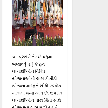
આ પ્રસંગે તેમણે વધુમાં
જણાવ્યું હતું કે હવે
લાભાર્થીઓને વિવિધ
યોજનાઓનો લાભ ડીબીટી
યોજના મારફતે સીધો જ બેંક
ખાતામાં જમા થાય છે. ઉપરાંત
લાભાર્થીઓને પારદર્શિતા સાથે
યોજનાના લાભ મળી રહે તે