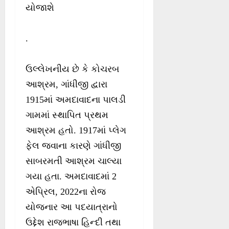
યોજાશે
.
ઉલ્લેખનીય છે કે કોચરબ
આશ્રમ, ગાંધીજી દ્વારા
1915માં અમદાવાદના પાલડી
ગામમાં સ્થાપિત પ્રથમ
આશ્રમ હતો. 1917માં પ્લેગ
ફેલ જવાના કારણે ગાંધીજી
સાબરમતી આશ્રમ ચાલ્યા
ગયા હતા. અમદાવાદમાં 2
એપ્રિલ, 2022ના રોજ
યોજનાર આ પદયાત્રાનો
ઉદ્દેશ રાજભાષા હિન્દી તથા