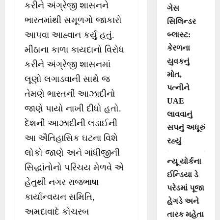
કરીને અંગ્રેજી શાસનને
ગેસ
ભારતમાંથી સમૂળગો જાકારો
સિલિન્ડર
આપવા આહ્વાન કર્યુ હતું.
બ્લાસ્ટ:
કેરળના
મીઠાના કાળા કાયદાનો વિરોધ
યુવકનું
કરીને અંગ્રેજી શાસનમાં
મોત,
લૂણો લગાડવાની સાથે જ
પત્નીને
તેમણે ભારતની આઝાદીનો
UAE
જાણે પાયો નાખી દીધો હતો.
લાવવાનું
દેશની આઝાદીની લડાઈની
સપનું અધૂરું
આ ઐતિહાસિક ઘટના વિશે
રહ્યું
લોકો જાણે અને ગાંધીજીની
ન્યૂ યોર્કના
સિદ્ધાંતોનો પરિચય મેળવે એ
ઈન્ડિયા ડે
હેતુથી નગર રાજભાષા
પરેડમાં પૂજા
કાર્યાન્વયન સમિતિ,
હેગડે અને
અમદાવાદે કોચરબ
તારક મહેતા