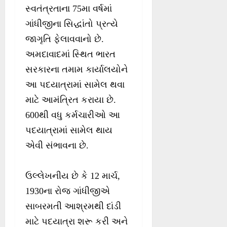
સ્વતંત્રતાના 75મા વર્ષમાં
ગાંધીજીના સિદ્ધાંતો પ્રત્યે
જાગૃતિ ફેલાવવાનો છે.
અમદાવાદમાં સ્થિત ભારત
સરકારના તમામ કાર્યાલયોને
આ પદયાત્રામાં સામેલ થવા
માટે આમંત્રિત કરાયા છે.
600થી વધુ કર્મચારીઓ આ
પદયાત્રામાં સામેલ થાય
એવી સંભાવના છે.
ઉલ્લેખનીય છે કે 12 માર્ચ,
1930ના રોજ ગાંધીજીએ
સાબરમતી આશ્રમથી દાંડી
માટે પદયાત્રા શરૂ કરી અને