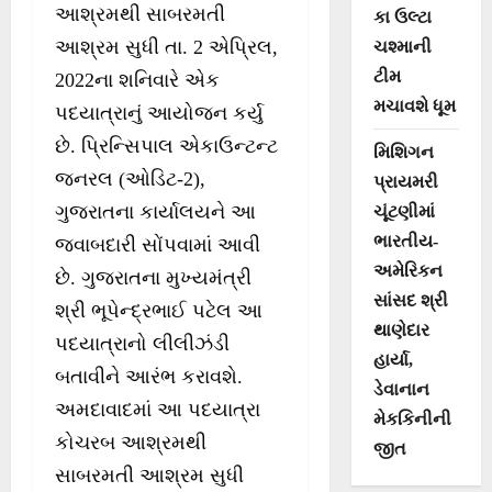
આશ્રમથી સાબરમતી
કા ઉલ્ટા
આશ્રમ સુધી તા. 2 એપ્રિલ,
ચશ્માની
ટીમ
2022ના શનિવારે એક
મચાવશે ધૂમ
પદયાત્રાનું આયોજન કર્યુ
છે. પ્રિન્સિપાલ એકાઉન્ટન્ટ
મિશિગન
જનરલ (ઓડિટ-2),
પ્રાયમરી
ગુજરાતના કાર્યાલયને આ
ચૂંટણીમાં
ભારતીય-
જવાબદારી સોંપવામાં આવી
અમેરિકન
છે. ગુજરાતના મુખ્યમંત્રી
સાંસદ શ્રી
શ્રી ભૂપેન્દ્રભાઈ પટેલ આ
થાણેદાર
પદયાત્રાનો લીલીઝંડી
હાર્યા,
બતાવીને આરંભ કરાવશે.
ડેવાનાન
અમદાવાદમાં આ પદયાત્રા
મેકકિનીની
કોચરબ આશ્રમથી
જીત
સાબરમતી આશ્રમ સુધી