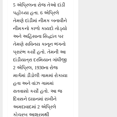
5 એપ્રિલના રોજ તેઓ દાંડી
પહોંચ્યા હતા. 6 એપ્રિલે
તેમણે દાંડીમાં નીમક બનાવીને
નીમકનો કાળો કાયદો તોડ્યો
અને અહિંસાના સિદ્ધાંત પર
તેમણે સવિનય કાનૂન ભંગનો
પ્રારંભ કર્યો હતો. તેમની આ
દાંડીયાત્રા દરમિયાન ગાંધીજી
2 એપ્રિલ, 1930ના રોજ
માર્ગમાં ડીંડોલી ગામમાં રોકાયા
હતા અને વાંઝ ગામમાં
રાતવાસો કર્યો હતો. આ જ
દિવસને ધ્યાનમાં રાખીને
અમદાવાદમાં 2 એપ્રિલે
કોચરબ આશ્રમથી