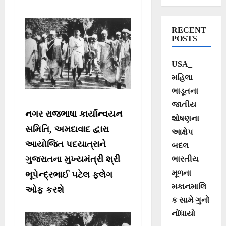
કોચરબ આશ્રમથી
સાબરમતી આશ્રમ
RECENT
સુધી 2 એપ્રિલે
POSTS
પદયાત્રા યોજાશે
USA_
મહિલા
ભાડૂતના
જાતીય
નગર રાજભાષા કાર્યાન્વયન
શોષણના
સમિતિ, અમદાવાદ દ્વારા
આક્ષેપ
આયોજિત પદયાત્રાને
બદલ
ગુજરાતના મુખ્યમંત્રી શ્રી
ભારતીય
મૂળના
ભૂપેન્દ્રભાઈ પટેલ ફ્લેગ
મકાનમાલિ
ઓફ કરશે
ક સામે ગુનો
નોંધાયો