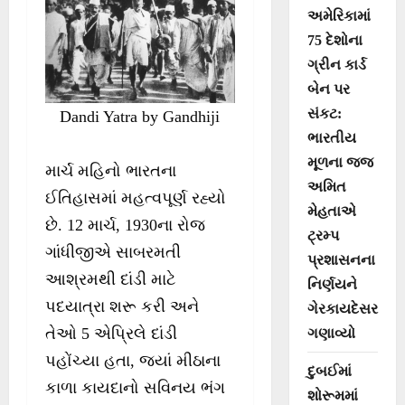
અમેરિકામાં
75 દેશોના
ગ્રીન કાર્ડ
બેન પર
સંકટ:
Dandi Yatra by Gandhiji
ભારતીય
મૂળના જજ
માર્ચ મહિનો ભારતના
અમિત
ઈતિહાસમાં મહત્વપૂર્ણ રહ્યો
મેહતાએ
છે. 12 માર્ચ, 1930ના રોજ
ટ્રમ્પ
ગાંધીજીએ સાબરમતી
પ્રશાસનના
આશ્રમથી દાંડી માટે
નિર્ણયને
પદયાત્રા શરૂ કરી અને
ગેરકાયદેસર
તેઓ 5 એપ્રિલે દાંડી
ગણાવ્યો
પહોંચ્યા હતા, જ્યાં મીઠાના
દુબઈમાં
કાળા કાયદાનો સવિનય ભંગ
શોરૂમમાં