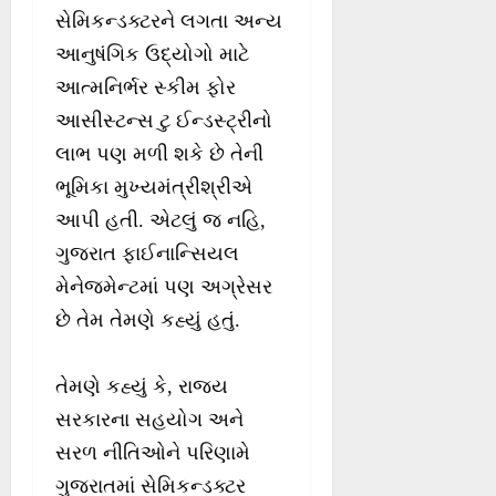
સેમિકન્‍ડક્ટરને લગતા અન્ય
આનુષંગિક ઉદ્યોગો માટે
આત્મનિર્ભર સ્કીમ ફોર
આસીસ્ટન્‍સ ટુ ઈન્‍ડસ્ટ્રીનો
લાભ પણ મળી શકે છે તેની
ભૂમિકા મુખ્યમંત્રીશ્રીએ
આપી હતી. એટલું જ નહિ,
ગુજરાત ફાઈનાન્સિયલ
મેનેજમેન્ટમાં પણ અગ્રેસર
છે તેમ તેમણે કહ્યું હતું.
તેમણે કહ્યું કે, રાજ્ય
સરકારના સહયોગ અને
સરળ નીતિઓને પરિણામે
ગુજરાતમાં સેમિકન્‍ડક્ટર