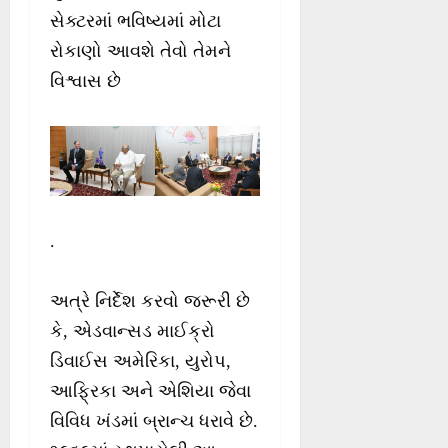
સેક્ટરમાં ભવિષ્યમાં મોટા
રોકાણો આવશે તેવો તેમને
વિશ્વાસ છે
.
અત્રે નિર્દેશ કરવો જરૂરી છે
કે, એડવાન્‍સડ માઈક્રો
ડિવાઈસ અમેરિકા, યુરોપ,
આફ્રિકા અને એશિયા જેવા
વિવિધ ખંડમાં બ્રાન્‍ચ ધરાવે છે.