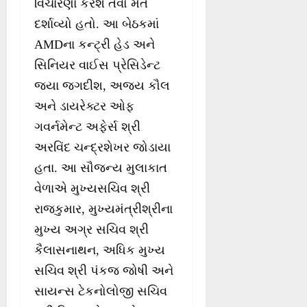
વિચારણા કરશે તેવો મત
દર્શાવ્યો હતો. આ બેઠકમાં
AMDના કન્‍ટ્રી હેડ અને
સિનિયર વાઈસ પ્રેસિડેન્‍ટ
જયા જગદીશ, અજય કૌલ
અને ડાયરેક્ટર ઓફ
ગવર્નમેન્‍ટ અફેર્સ શ્રી
અરવિંદ ચન્‍દ્રશેખર જોડાયા
હતા. આ સૌજન્‍ય મુલાકાત
વેળાએ મુખ્યસચિવ શ્રી
રાજકુમાર, મુખ્યમંત્રીશ્રીના
મુખ્ય અગ્ર સચિવ શ્રી
કૈલાસનાથન, અધિક મુખ્ય
સચિવ શ્રી પંકજ જોષી અને
સાયન્‍સ ટેકનોલોજી સચિવ