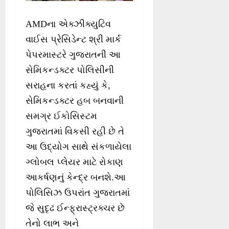
AMDના એક્ઝીક્યુટિવ
વાઈસ પ્રેસિડેન્‍ટ શ્રી માર્ક
પેપરમાસ્ટરે ગુજરાતની આ
સેમિકન્‍ડક્ટર પોલિસીની
સરાહના કરતાં કહ્યું કે,
સેમિકન્‍ડક્ટર હબ બનવાની
સમગ્ર ઈકોસિસ્ટમ
ગુજરાતમાં વિકસી રહી છે તે
આ ઉદ્યોગ સાથે સંકળાયેલા
ગ્લોબલ પ્લેયર માટે રોકાણ
આકર્ષણનું કેન્‍દ્ર બનશે.આ
પોલિસિઝ ઉપરાંત ગુજરાતમાં
જે સુદૃઢ ઈન્‍ફ્રાસ્ટ્રક્ચર છે
તેનો લાભ અને