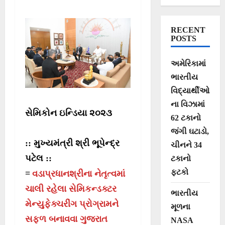
સેમિકન્‍ડક્ટર કંપની
– એડવાન્‍સ્ડ
RECENT
માઈક્રો ડિવાઈસના
POSTS
એક્ઝીક્યુટિવ
અમેરિકામાં
વાઈસ પ્રેસિડેન્‍ટ
ભારતીય
અને ડેલિગેશન
વિદ્યાર્થીઓ
ના વિઝામાં
સેમિકોન ઇન્ડિયા ૨૦૨૩
62 ટકાનો
જંગી ઘટાડો,
:: મુખ્યમંત્રી શ્રી ભૂપેન્દ્ર
ચીનને 34
પટેલ ::
ટકાનો
ફટકો
=
વડાપ્રધાનશ્રીના નેતૃત્વમાં
ચાલી રહેલા સેમિકન્‍ડક્ટર
ભારતીય
મેન્યુફેક્ચરીંગ પ્રોગ્રામને
મૂળના
સફળ બનાવવા ગુજરાત
NASA