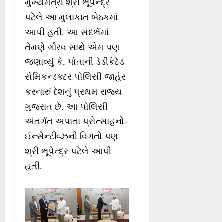
મુખ્યમંત્રી શ્રી ભૂપેન્‍દ્ર
પટેલે આ મુલાકાત બેઠકમાં
આપી હતી. આ સંદર્ભમાં
તેમણે ગૌરવ સાથે એમ પણ
જણાવ્યું કે, પોતાની ડેડીકેટેડ
સેમિકન્‍ડક્ટર પોલિસી જાહેર
કરનારું દેશનું પ્રથમ રાજ્ય
ગુજરાત છે. આ પોલિસી
અંતર્ગત અપાતા પ્રોત્સાહનો-
ઈન્‍સેન્‍ટીવ્ઝની વિગતો પણ
શ્રી ભૂપેન્‍દ્ર પટેલે આપી
હતી.