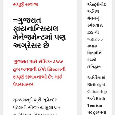
સંપૂર્ણ સજ્જ
એસ્ટ્રોનોટ
અનિલ
=ગુજરાત
મેનનનું
સ્પેસવોક:
ફાયનાન્‍સિયલ
ISS ની
મેનેજમેન્‍ટમાં પણ
બહાર 6.5
અગ્રેસર છે
કલાક
વિતાવીને
રચ્યો
ગુજરાત પાસે સેમિકન્‍ડક્ટર
ઈતિહાસ
હબ બનવાની ઈકો સિસ્ટમની
સંપૂર્ણ સંભાવનાઓ છે: માર્ક
અમેરિકામાં
પેપરમાસ્ટર
Birthright
Citizenship
અને Birth
મુખ્યમંત્રી શ્રી ભૂપેન્‍દ્ર
Tourism
પટેલની સૌજન્‍ય મુલાકાત
પર ટ્રમ્પના