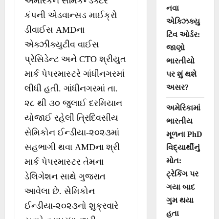
અમેરિકન સેમિકન્‍ડક્ટર
નવા
કંપની એડવાન્‍સડ માઈક્રો
એક્ઝિક્યુ
ડીવાઈસ AMDના
ટિવ ઓર્ડર:
એક્ઝીક્યુટીવ વાઈસ
જાણો
પ્રેસિડેન્‍ટ અને CTO શ્રીયુત
ભારતીયો
માર્ક પેપરમાસ્ટરે ગાંધીનગરમાં
પર શું થશે
અસર?
લીધી હતી. ગાંધીનગરમાં તા.
૨૮ થી ૩૦ જુલાઈ દરમિયાન
અમેરિકામાં
યોજાઈ રહેલી ત્રિદિવસીય
ભારતીય
સેમિકોન ઈન્‍ડીયા-૨૦૨૩માં
મૂળના PhD
સહભાગી થવા AMDના શ્રી
વિદ્યાર્થીનું
મોત:
માર્ક પેપરમાસ્ટર તેમના
ટ્રેકિંગ પર
ડેલિગેશન સાથે ગુજરાત
ગયા બાદ
આવેલા છે. સેમિકોન
ગુમ થયા
ઈન્‍ડીયા-૨૦૨૩નો શુક્રવારે
હતા