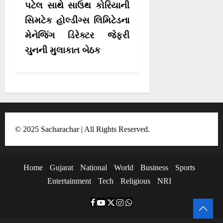
પટેલ સાથે સાઉથ કોરિયાની
i
સિમટેક હોલ્ડીંગ્સ લિમિટેડના
g
મેનેજિંગ ડિરેક્ટર જેફરી
a
ચુનની મુલાકાત બેઠક
t
i
o
n
© 2025 Sacharachar | All Rights Reserved.
Home
Gujarat
National
World
Business
Sports
Entertainment
Tech
Religious
NRI
F
Y
T
I
W
a
o
w
n
h