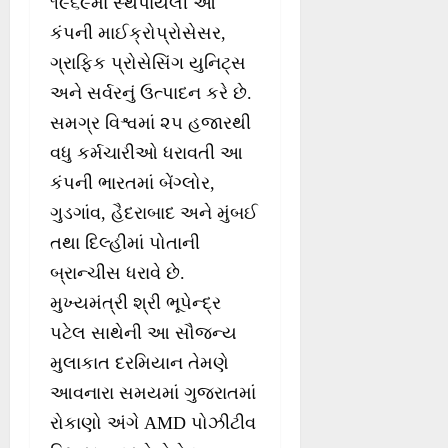
૧૯૬૯માં સ્થપાયેલી આ
કંપની માઈક્રોપ્રોસેસર,
ગ્રાફિક પ્રોસેસિંગ યુનિટ્સ
અને સર્વરનું ઉત્પાદન કરે છે.
સમગ્ર વિશ્વમાં ૨૫ હજારથી
વધુ કર્મચારીઓ ધરાવતી આ
કંપની ભારતમાં બેંગ્લોર,
ગુડગાંવ, હૈદરાબાદ અને મુંબઈ
તથા દિલ્હીમાં પોતાની
બ્રાન્‍ચીસ ધરાવે છે.
મુખ્યમંત્રી શ્રી ભૂપેન્‍દ્ર
પટેલ સાથેની આ સૌજન્‍ય
મુલાકાત દરમિયાન તેમણે
આવનારા સમયમાં ગુજરાતમાં
રોકાણો અંગે AMD પોઝીટીવ