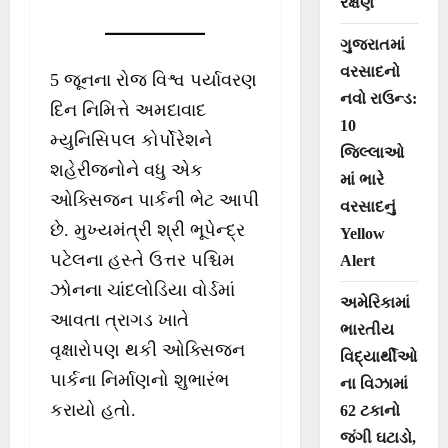
રક્ષણ
ગુજરાતમાં
વરસાદનો
5 જૂનના રોજ વિશ્વ પર્યાવરણ
નવો રાઉન્ડ:
દિન નિમિત્તે અમદાવાદ
10
મ્યુનિસિપલ કોર્પોરેશને
જિલ્લાઓ
શહેરીજનોને વધુ એક
માં ભારે
ઓક્સિજન પાર્કની ભેટ આપી
વરસાદનું
છે. મુખ્યમંત્રી શ્રી ભૂપેન્દ્ર
Yellow
પટેલના હસ્તે ઉત્તર પશ્ચિમ
Alert
ઝોનના ચાંદલોડિયા વોર્ડમાં
અમેરિકામાં
આવતા ત્રાગડ ખાતે
ભારતીય
વૃક્ષારોપણ થકી ઓક્સિજન
વિદ્યાર્થીઓ
પાર્કના નિર્માણનો શુભારંભ
ના વિઝામાં
કરાયો હતો.
62 ટકાનો
જંગી ઘટાડો,