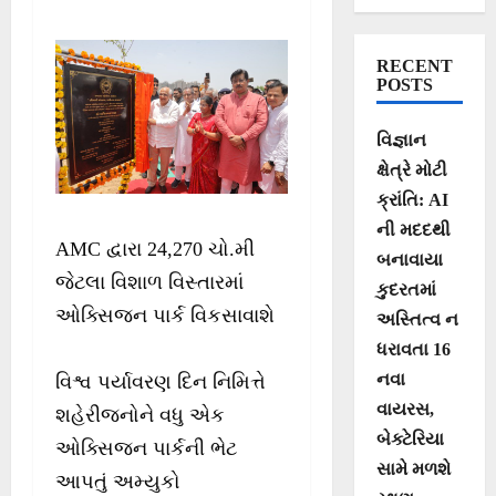
ઓક્સિજન પાર્કના
નિર્માણનો શુભારંભ
RECENT
POSTS
વિજ્ઞાન
ક્ષેત્રે મોટી
ક્રાંતિ: AI
ની મદદથી
AMC દ્વારા 24,270 ચો.મી
બનાવાયા
જેટલા વિશાળ વિસ્તારમાં
કુદરતમાં
ઓક્સિજન પાર્ક વિકસાવાશે
અસ્તિત્વ ન
ધરાવતા 16
નવા
વિશ્વ પર્યાવરણ દિન નિમિત્તે
વાયરસ,
શહેરીજનોને વધુ એક
બેક્ટેરિયા
ઓક્સિજન પાર્કની ભેટ
સામે મળશે
આપતું અમ્યુકો