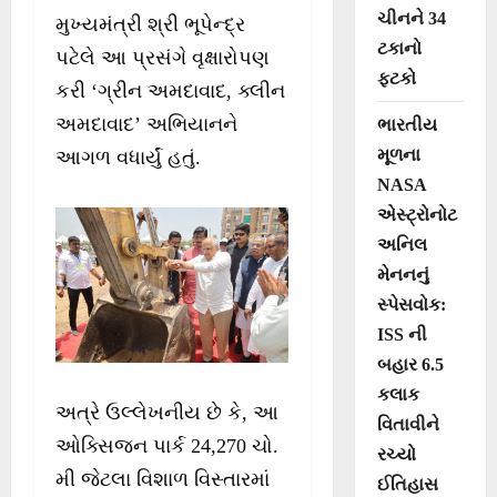
ચીનને 34
મુખ્યમંત્રી શ્રી ભૂપેન્દ્ર
ટકાનો
પટેલે આ પ્રસંગે વૃક્ષારોપણ
ફટકો
કરી ‘ગ્રીન અમદાવાદ, ક્લીન
અમદાવાદ’ અભિયાનને
ભારતીય
મૂળના
આગળ વધાર્યું હતું.
NASA
એસ્ટ્રોનોટ
અનિલ
મેનનનું
સ્પેસવોક:
ISS ની
બહાર 6.5
કલાક
અત્રે ઉલ્લેખનીય છે કે, આ
વિતાવીને
ઓક્સિજન પાર્ક 24,270 ચો.
રચ્યો
મી જેટલા વિશાળ વિસ્તારમાં
ઈતિહાસ