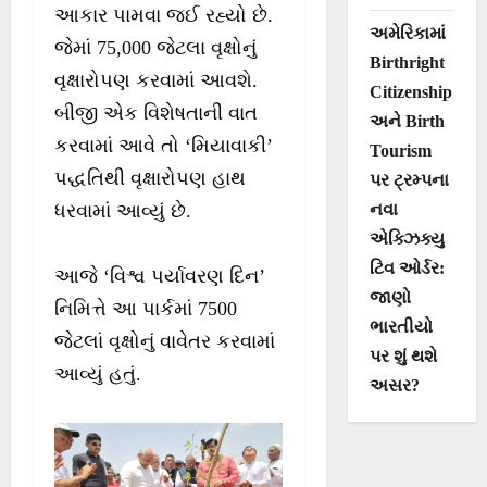
આકાર પામવા જઈ રહ્યો છે.
અમેરિકામાં
જેમાં 75,000 જેટલા વૃક્ષોનું
Birthright
વૃક્ષારોપણ કરવામાં આવશે.
Citizenship
બીજી એક વિશેષતાની વાત
અને Birth
કરવામાં આવે તો ‘મિયાવાકી’
Tourism
પદ્ધતિથી વૃક્ષારોપણ હાથ
પર ટ્રમ્પના
નવા
ધરવામાં આવ્યું છે.
એક્ઝિક્યુ
ટિવ ઓર્ડર:
આજે ‘વિશ્વ પર્યાવરણ દિન’
જાણો
નિમિત્તે આ પાર્કમાં 7500
ભારતીયો
જેટલાં વૃક્ષોનું વાવેતર કરવામાં
પર શું થશે
આવ્યું હતું.
અસર?