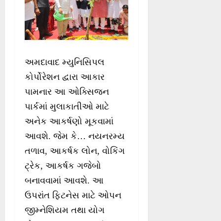
અમદાવાદ મ્યુનિસિપલ
કોર્પોરેશન દ્વારા આકાર
પામનાર આ ઓક્સિજન
પાર્કમાં મુલાકાતીઓ માટે
અનેક આકર્ષણો મૂકવામાં
આવશે. જેમ કે… નયનરમ્ય
તળાવ, આકર્ષક લોન, વોકિંગ
ટ્રેક, આકર્ષક ગજેબો
બનાવવામાં આવશે. આ
ઉપરાંત ફિટનેસ માટે ઓપન
જીમ્નેશિયમ તથા યોગ