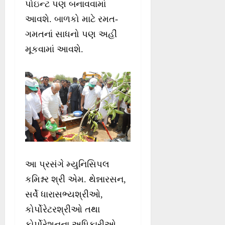
પોઇન્ટ પણ બનાવવામાં
આવશે. બાળકો માટે રમત-
ગમતનાં સાધનો પણ અહીં
મૂકવામાં આવશે.
આ પ્રસંગે મ્યુનિસિપલ
કમિશ્નર શ્રી એમ. થેન્નારસન,
સર્વે ધારાસભ્યશ્રીઓ,
કોર્પોરેટરશ્રીઓ તથા
કોર્પોરેશનના અધિકારીઓ