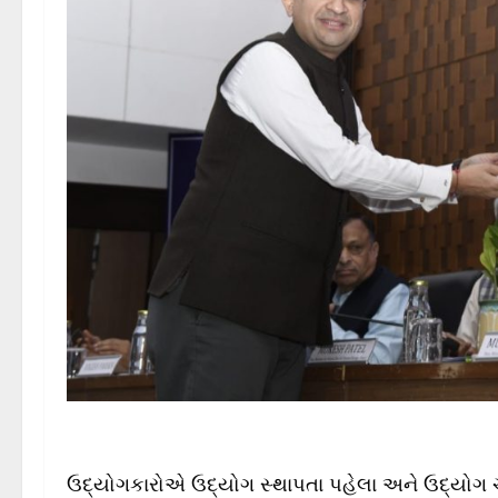
ઉદ્યોગકારોએ ઉદ્યોગ સ્થાપતા પહેલા અને ઉદ્યોગ 