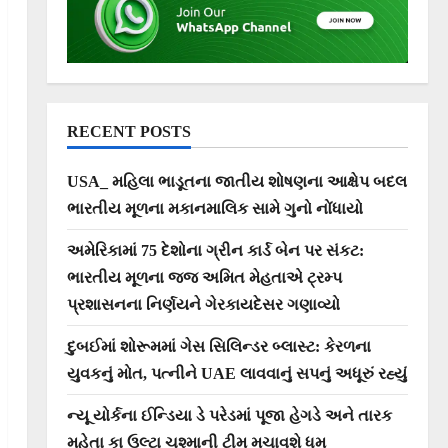
RECENT POSTS
USA_ મહિલા ભાડૂતના જાતીય શોષણના આક્ષેપ બદલ
ભારતીય મૂળના મકાનમાલિક સામે ગુનો નોંધાયો
અમેરિકામાં 75 દેશોના ગ્રીન કાર્ડ બેન પર સંકટ:
ભારતીય મૂળના જજ અમિત મેહતાએ ટ્રમ્પ
પ્રશાસનના નિર્ણયને ગેરકાયદેસર ગણાવ્યો
દુબઈમાં શોરૂમમાં ગેસ સિલિન્ડર બ્લાસ્ટ: કેરળના
યુવકનું મોત, પત્નીને UAE લાવવાનું સપનું અધૂરું રહ્યું
ન્યૂ યોર્કના ઈન્ડિયા ડે પરેડમાં પૂજા હેગડે અને તારક
મહેતા કા ઉલ્ટા ચશ્માની ટીમ મચાવશે ધૂમ