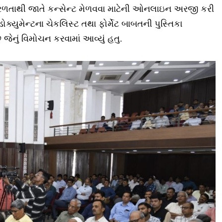
રા સરળતાથી જાતે કન્સેન્ટ મેળવવા માટેની ઓનલાઇન અરજી કરી
ડોક્યુમેન્ટના ચેકલિસ્ટ તથા ફોર્મેટ બાબતની પુસ્તિકા
ે જેનું વિમોચન કરવામાં આવ્યું હતુ.