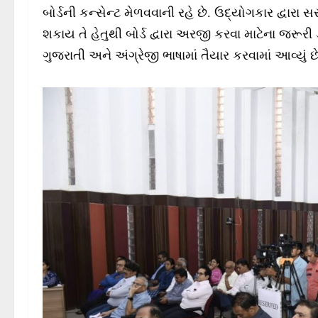
બોર્ડની કન્સેન્ટ મેળવવાની રહે છે. ઉદ્યોગકાર દ્વા
શકાય તે હેતુથી બોર્ડ દ્વારા અરજી કરવા માટેના જરૂરી 
ગુજરાતી અને અંગ્રેજી ભાષામાં તૈયાર કરવામાં આવ્યું છ