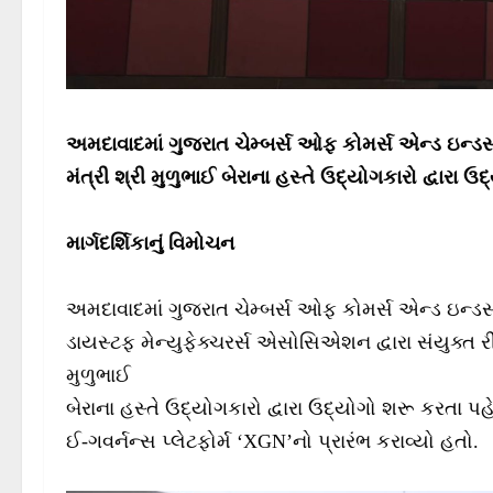
અમદાવાદમાં ગુજરાત ચેમ્બર્સ ઓફ કોમર્સ એન્ડ ઇન્ડસ
મંત્રી શ્રી મુળુભાઈ બેરાના હસ્તે ઉદ્યોગકારો દ્વારા
માર્ગદર્શિકાનું વિમોચન
અમદાવાદમાં ગુજરાત ચેમ્બર્સ ઓફ કોમર્સ એન્ડ ઇન્ડસ્ટ
ડાયસ્ટફ મેન્યુફેક્ચરર્સ એસોસિએશન દ્વારા સંયુક્ત 
મુળુભાઈ
બેરાના હસ્તે ઉદ્યોગકારો દ્વારા ઉદ્યોગો શરૂ કરતા પહ
ઈ-ગવર્નન્સ પ્લેટફોર્મ ‘XGN’નો પ્રારંભ કરાવ્યો હતો.