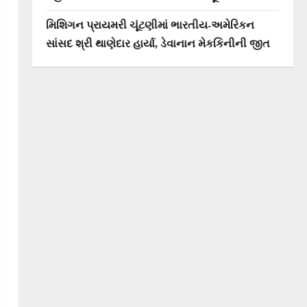
મિશિગન પ્રાયમરી ચૂંટણીમાં ભારતીય-અમેરિકન
સાંસદ શ્રી થાણેદાર હાર્યા, ડેવાનાન મેકકિનીની જીત