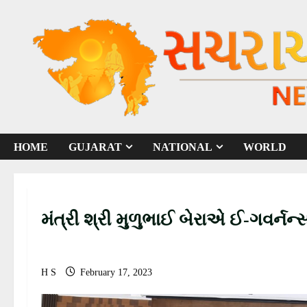
S
k
i
p
t
o
c
o
HOME
GUJARAT
NATIONAL
WORLD
n
t
e
n
મંત્રી શ્રી મુળુભાઈ બેરાએ ઈ-ગવર્નન્સ
t
H S
February 17, 2023