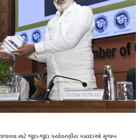
ચલાવવા માટે જુદા-જુદા પર્યાવરણીય કાયદાઓ મુજબ