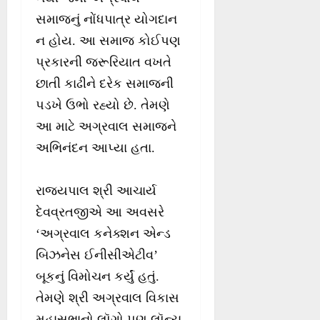
સમાજનું નોંધપાત્ર યોગદાન
ન હોય. આ સમાજ કોઈપણ
પ્રકારની જરૂરિયાત વખતે
છાતી કાઢીને દરેક સમાજની
પડખે ઉભો રહ્યો છે. તેમણે
આ માટે અગ્રવાલ સમાજને
અભિનંદન આપ્યા હતા.
રાજ્યપાલ શ્રી આચાર્ય
દેવવ્રતજીએ આ અવસરે
‘અગ્રવાલ કનેક્શન એન્ડ
બિઝનેસ ઈનીસીએટીવ’
બૂકનું વિમોચન કર્યું હતું.
તેમણે શ્રી અગ્રવાલ વિકાસ
મહાસભાનો લૉગો પણ લૉન્ચ