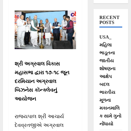
અગ્રવાલ સમાજનું
નોંધપાત્ર યોગદાન
RECENT
ના હોય : રાજ્યપાલ
POSTS
શ્રી આચાર્ય
USA_
દેવવ્રતજી
મહિલા
ભાડૂતના
જાતીય
શ્રી અગ્રવાલ વિકાસ
શોષણના
મહાસભા દ્વારા ૧૭-૧૮ જૂન
આક્ષેપ
દરમિયાન અગ્રવાલ
બદલ
બિઝનેસ કૉન્ક્લેવનું
ભારતીય
આયોજન
મૂળના
મકાનમાલિ
રાજ્યપાલ શ્રી આચાર્ય
ક સામે ગુનો
નોંધાયો
દેવવ્રતજીએ અગ્રવાલ