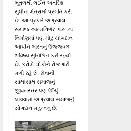
ભૂતળથી લઈને અંતરિક્ષ
સુધીના ક્ષેત્રોમાં પ્રગતિ કરી
છે. આ પ્રકારે અગ્રવાલ
સમાજ આત્મનિર્ભર ભારતના
નિર્માણમાં પણ મોટું યોગદાન
આપીને ભારતનું ઉજ્જવળ
ભવિષ્ય સુનિશ્ચિત કરી રહ્યો
છે. કરોડો લોકોને રોજગારી
મળી રહે છે. સેવાની
સાથોસાથ સમાજનું
જીવનસ્તર પણ ઊંચું
લાવવામાં અગ્રવાલ સમાજનું
યોગદાન મહત્વનું છે.