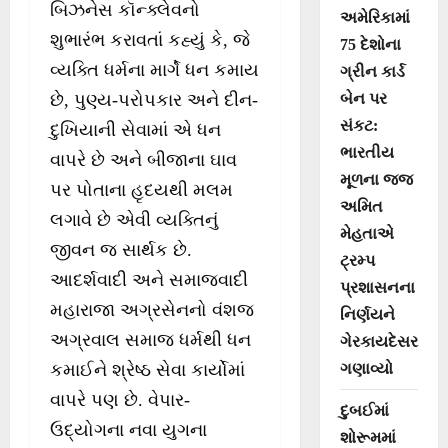
બિઝનેસ કૉન્ક્લેવનો
અમેરિકામાં
શુભારંભ કરાવતાં કહ્યું કે, જે
75 દેશોના
વ્યક્તિ ધર્મના માર્ગે ધન કમાય
ગ્રીન કાર્ડ
છે, પુણ્ય-પરોપકાર અને દીન-
બેન પર
સંકટ:
દુખિયાની સેવામાં એ ધન
ભારતીય
વાપરે છે અને બીજાના ઘાવ
મૂળના જજ
પર પોતાના હૃદયથી મલમ
અમિત
લગાવે છે એવી વ્યક્તિનું
મેહતાએ
જીવન જ સાર્થક છે.
ટ્રમ્પ
આદર્શવાદી અને સમાજવાદી
પ્રશાસનના
મહારાજા અગ્રસેનનો વંશજ
નિર્ણયને
અગ્રવાલ સમાજ ધર્મથી ધન
ગેરકાયદેસર
કમાઈને શ્રેષ્ઠ સેવા કાર્યોમાં
ગણાવ્યો
વાપરે પણ છે. વેપાર-
દુબઈમાં
ઉદ્યોગના નવા યુગના
શોરૂમમાં