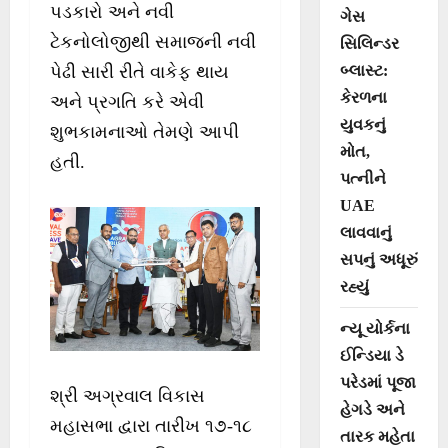
પડકારો અને નવી
ગેસ
ટેકનોલોજીથી સમાજની નવી
સિલિન્ડર
પેઢી સારી રીતે વાકેફ થાય
બ્લાસ્ટ:
કેરળના
અને પ્રગતિ કરે એવી
યુવકનું
શુભકામનાઓ તેમણે આપી
મોત,
હતી.
પત્નીને
UAE
લાવવાનું
સપનું અધૂરું
રહ્યું
ન્યૂ યોર્કના
ઈન્ડિયા ડે
પરેડમાં પૂજા
શ્રી અગ્રવાલ વિકાસ
હેગડે અને
મહાસભા દ્વારા તારીખ ૧૭-૧૮
તારક મહેતા