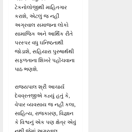
ટેકનોલોજીથી માહિતગાર
કરાશે, એટલું જ નહીં
અગ્રવાલ સમાજના લોકો
સામાજિક અને આર્થિક રીતે
પરસ્પર વધુ ઘનિષ્ઠતાથી
જોડાશે, સહિયારા પુરુષાર્થથી
સફળતાના શિખરે પહોંચવાના
પાઠ ભણશે.
રાજ્યપાલ શ્રી આચાર્ય
દેવવ્રતજીએ કહ્યું હતું કે,
વેપાર વ્યવસાય જ નહીં કલા,
સાહિત્ય, રાજકારણ, વિજ્ઞાન
કે વિશ્વનું એક પણ ક્ષેત્ર એવું
નથી જેમાં અગ્રવાલ