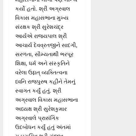
કર્યો હતો. શ્રી અગ્રવાલ
વિકાસ મહાસભાના મુખ્ય
સંરક્ષક શ્રી સુરેશચંદ્ર
આર્યએ રાજ્યપાલ શ્રી
આચાર્ય દેવવ્રતજીને સાદગી,
સરળતા, સૌમ્યતાથી ભરપૂર
શિક્ષા, ધર્મ અને સંસ્કૃતિને
વરેલા ઉદ્દાત્ વ્યક્તિત્વના
ધ્વનિ રાજપુરુષ કહીને તેમનું
સ્વાગત કર્યું હતું. શ્રી
અગ્રવાલ વિકાસ મહાસભાના
અધ્યક્ષ શ્રી સુરેશકુમાર
અગ્રવાલે પ્રાસંગિક
ઉદબોધન કર્યું હતું અંતમાં