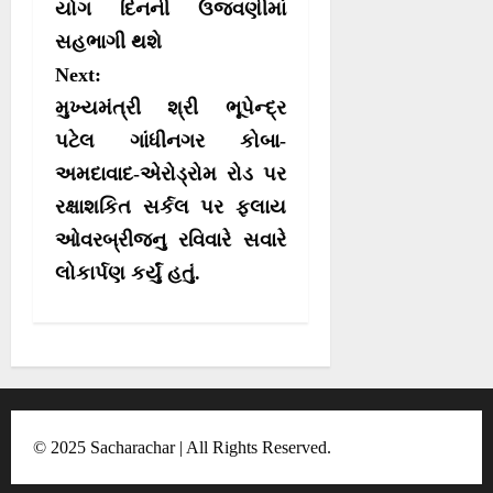
યોગ દિનની ઉજવણીમાં
a
સહભાગી થશે
v
Next:
i
મુખ્યમંત્રી શ્રી ભૂપેન્દ્ર
g
પટેલ ગાંધીનગર કોબા-
a
અમદાવાદ-એરોડ્રોમ રોડ પર
t
રક્ષાશકિત સર્કલ પર ફલાય
i
ઓવરબ્રીજનુ રવિવારે સવારે
o
લોકાર્પણ કર્યું હતું.
n
© 2025 Sacharachar | All Rights Reserved.