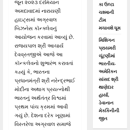
જૂન ૨૦૨૩ દરમિયાન
કા ઉલ્ટા
અમદાવાદમાં નારાયણી
ચશ્માની
હાઇટ્સમાં અગ્રવાલ
ટીમ
બિઝનેસ કૉન્ક્લેવનું
મચાવશે ધૂમ
આયોજન કરવામાં આવ્યું છે.
મિશિગન
રાજ્યપાલ શ્રી આચાર્ય
પ્રાયમરી
દેવવ્રતજીએ આજે આ
ચૂંટણીમાં
કૉન્કલેવનો શુભારંભ કરાવતાં
ભારતીય-
કહ્યું કે, ભારતના
અમેરિકન
સાંસદ શ્રી
પ્રધાનમંત્રી શ્રી નરેન્દ્રભાઈ
થાણેદાર
મોદીના અથાગ પ્રયત્નોથી
હાર્યા,
ભારતનું અર્થતંત્ર વિશ્વમાં
ડેવાનાન
પ્રથમ પાંચ ક્રમમાં આવી
મેકકિનીની
ગયું છે. દેશના દરેક ખૂણામાં
જીત
વિસ્તરેલા અગ્રવાલ સમાજે