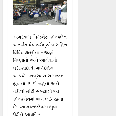
અગ્રવાલ બિઝનેસ કૉન્ક્લેવ
અંતર્ગત વેપાર-ઉદ્યોગ સહિત
વિવિધ ક્ષેત્રોના તજજ્ઞો,
નિષ્ણાતો અને આગેવાનો
પ્રેરણાદાયી માર્ગદર્શન
આપશે. અગ્રવાલ સમાજના
યુવાનો, ભાઈ-બહેનો અને
વડીલો મોટી સંખ્યામાં આ
કૉન્કલેવમાં ભાગ લઈ રહ્યા
છે. આ કૉન્કલેવમાં યુવા
પેઢીને આધુનિક