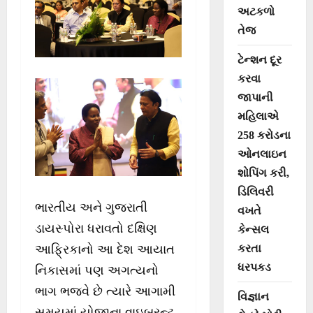
અટકળો
તેજ
ટેન્શન દૂર
કરવા
જાપાની
મહિલાએ
258 કરોડના
ઓનલાઇન
શોપિંગ કરી,
ડિલિવરી
ભારતીય અને ગુજરાતી
વખતે
ડાયસ્પોરા ધરાવતો દક્ષિણ
કેન્સલ
આફ્રિકાનો આ દેશ આયાત
કરતા
ધરપકડ
નિકાસમાં પણ અગત્યનો
ભાગ ભજવે છે ત્યારે આગામી
વિજ્ઞાન
સમયમાં યોજાના વાઇબ્રન્ટ