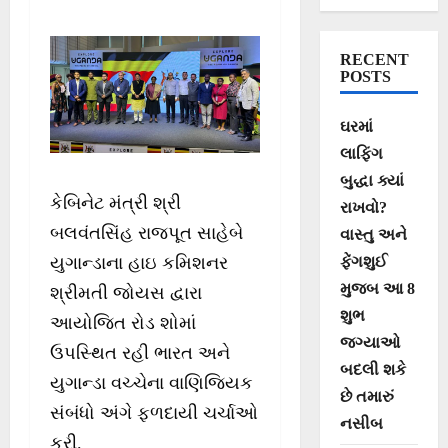
RECENT
POSTS
ઘરમાં
લાફિંગ
બુદ્ધા ક્યાં
કેબિનેટ મંત્રી શ્રી
રાખવો?
બલવંતસિંહ રાજપૂત સાહેબે
વાસ્તુ અને
ફેંગશુઈ
યુગાન્ડાના હાઇ કમિશનર
મુજબ આ 8
શ્રીમતી જોયસ દ્વારા
શુભ
આયોજિત રોડ શોમાં
જગ્યાઓ
ઉપસ્થિત રહી ભારત અને
બદલી શકે
યુગાન્ડા વચ્ચેના વાણિજ્યિક
છે તમારું
સંબંધો અંગે ફળદાયી ચર્ચાઓ
નસીબ
કરી.