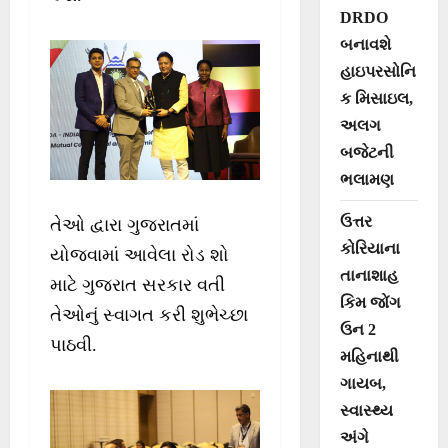
DRDO
બનાવશે
હાઇપરસોનિ
ક મિસાઇલ,
અલગ
બજેટની
ભલામણ
ઉત્તર
તેઓ દ્વારા ગુજરાતમાં
કોરિયાના
યોજવામાં આવેલા રોડ શો
તાનાશાહ
માટે ગુજરાત સરકાર વતી
કિમ જોંગ
તેઓનું સ્વાગત કરી શુભેચ્છા
ઉન 2
પાઠવી.
મહિનાથી
ગાયબ,
સ્વાસ્થ્ય
અંગે