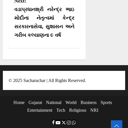
Next:
v
વડાપ્રધાનશ્રી નરેન્દ્ર ભાઇ
i
મોદીના નેતૃત્વમાં કેન્દ્ર
g
સરકારનાસેવા, સુશાસન અને
a
ગરીબ કલ્યાણના ૯ વર્ષ
t
i
o
n
© 2025 Sacharachar | All Rights Reserved.
Home
Gujarat
National
World
Business
Sports
Entertainment
Tech
Religious
NRI
F
Y
T
I
W