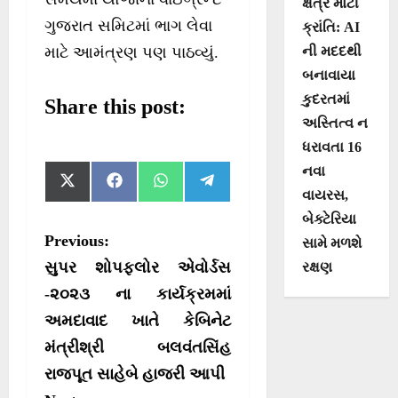
ક્ષેત્રે મોટી
ગુજરાત સમિટમાં ભાગ લેવા
ક્રાંતિ: AI
માટે આમંત્રણ પણ પાઠવ્યું.
ની મદદથી
બનાવાયા
કુદરતમાં
Share this post:
અસ્તિત્વ ન
ધરાવતા 16
નવા
S
S
S
S
X
F
W
T
h
h
h
h
વાયરસ,
(
a
h
e
a
a
a
a
T
c
a
l
બેક્ટેરિયા
r
r
r
r
w
e
t
e
P
Previous:
e
e
e
e
સામે મળશે
i
b
s
g
o
o
o
o
t
o
A
r
o
સુપર શોપફ્લોર એવોર્ડસ
રક્ષણ
n
n
n
n
t
o
p
a
e
k
p
m
s
-૨૦૨૩ ના કાર્યક્રમમાં
r
અમદાવાદ ખાતે કેબિનેટ
t
)
મંત્રીશ્રી બલવંતસિંહ
n
રાજપૂત સાહેબે હાજરી આપી
a