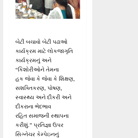
બેટી બચાવો બેટી પઢાઓ
કાર્યક્રમ માટે લોકજાગૃતિ
કાર્યક્રમનું અને
“કિશોરીઓને તેમના
હક જેવા કે જેવા કે શિક્ષણ,
સશક્તિકરણ, પોષણ,
સ્વાસ્થ્ય અને દીકરી અને
દીકરાના ભેદભાવ
રહિત સમાજની સ્થાપના
કરીશું.” પ્રતિજ્ઞા ઉપર
સિગ્નેચર કેમ્પેઇનનું