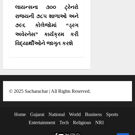
a
લાયન્સના ૩૦૦ ટ્રેનરો
v
રાજ્યની ૭૮૫ શાળાઓ અને
i
૭૯૬ કોલેજોમાં “ડ્રગ
g
અવેરનેસ” કાર્યક્રમ કરી
a
વિદ્યાર્થીઓને જાગૃત કરશે
t
i
o
n
© 2025 Sacharachar | All Rights Reserved.
Home
Gujarat
National
World
Business
Sports
Entertainment
Tech
Religious
NRI
F
Y
T
I
W