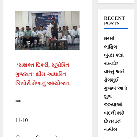
આયોજન
RECENT
POSTS
ઘરમાં
લાફિંગ
બુદ્ધા ક્યાં
રાખવો?
‘સશક્ત દિકરી, સૂપોષિત
વાસ્તુ અને
ગુજરાત’ થીમ આધારિત
ફેંગશુઈ
કિશોરી મેળાનું આયોજન
મુજબ આ 8
શુભ
**
જગ્યાઓ
બદલી શકે
11-10
છે તમારું
નસીબ