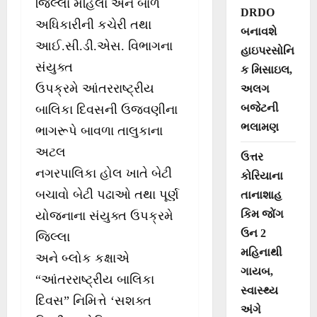
જિલ્લા મહિલા અને બાળ
DRDO
અધિકારીની કચેરી તથા
બનાવશે
આઈ.સી.ડી.એસ. વિભાગના
હાઇપરસોનિ
સંયુક્ત
ક મિસાઇલ,
ઉપક્રમે આંતરરાષ્ટ્રીય
અલગ
બજેટની
બાલિકા દિવસની ઉજવણીના
ભલામણ
ભાગરૂપે બાવળા તાલુકાના
અટલ
ઉત્તર
નગરપાલિકા હોલ ખાતે બેટી
કોરિયાના
બચાવો બેટી પઢાઓ તથા પૂર્ણ
તાનાશાહ
કિમ જોંગ
યોજનાના સંયુક્ત ઉપક્રમે
ઉન 2
જિલ્લા
મહિનાથી
અને બ્લોક કક્ષાએ
ગાયબ,
“આંતરરાષ્ટ્રીય બાલિકા
સ્વાસ્થ્ય
દિવસ” નિમિત્તે ‘સશક્ત
અંગે