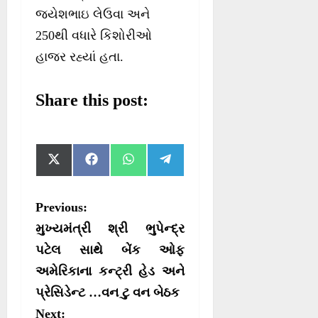
જયેશભાઇ લેઉવા અને
250થી વધારે કિશોરીઓ
હાજર રહ્યાં હતા.
Share this post:
S
S
S
S
X
F
W
T
h
h
h
h
(
a
h
e
a
a
a
a
T
c
a
l
r
r
r
r
w
e
t
e
P
Previous:
e
e
e
e
i
b
s
g
o
o
o
o
t
o
A
r
o
મુખ્યમંત્રી શ્રી ભુપેન્દ્ર
n
n
n
n
t
o
p
a
e
k
p
m
s
પટેલ સાથે બેંક ઓફ
r
અમેરિકાના કન્ટ્રી હેડ અને
t
)
પ્રેસિડેન્ટ …વન ટુ વન બેઠક
n
Next: