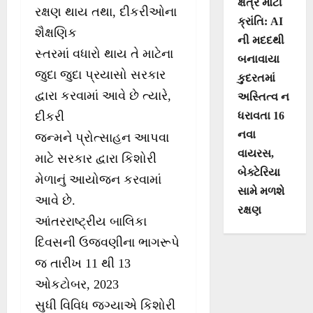
ક્ષેત્રે મોટી
રક્ષણ થાય તથા, દીકરીઓના
ક્રાંતિ: AI
શૈક્ષણિક
ની મદદથી
સ્તરમાં વધારો થાય તે માટેના
બનાવાયા
જુદા જુદા પ્રયાસો સરકાર
કુદરતમાં
દ્વારા કરવામાં આવે છે ત્યારે,
અસ્તિત્વ ન
ધરાવતા 16
દીકરી
નવા
જન્મને પ્રોત્સાહન આપવા
વાયરસ,
માટે સરકાર દ્વારા કિશોરી
બેક્ટેરિયા
મેળાનું આયોજન કરવામાં
સામે મળશે
આવે છે.
રક્ષણ
આંતરરાષ્ટ્રીય બાલિકા
દિવસની ઉજવણીના ભાગરૂપે
જ તારીખ 11 થી 13
ઓકટોબર, 2023
સુધી વિવિધ જગ્યાએ કિશોરી