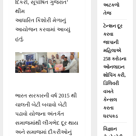
દિકરી, સૂપોષિત ગુજરાત’
અટકળો
થીમ
તેજ
આધારિત કિશોરી મેળાનું
ટેન્શન દૂર
આયોજન કરવામાં આવ્યું
કરવા
હતું.
જાપાની
મહિલાએ
258 કરોડના
ઓનલાઇન
શોપિંગ કરી,
ડિલિવરી
વખતે
ભારત સરકારની વર્ષ 2015 થી
કેન્સલ
ચાલતી બેટી બચાવો બેટી
કરતા
પઢાવો યોજના અંતર્ગત
ધરપકડ
સમાજમાંથી લીંગભેદ દૂર થાય
વિજ્ઞાન
અને સમાજમાં દીકરીઓનું