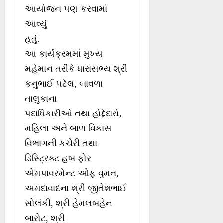
આયોજન પણ કરવામાં
આવ્યું
હતું.
આ કાર્યક્રમમાં મુખ્ય
મહેમાન તરીકે ધારાસભ્ય શ્રી
કનુભાઈ પટેલ, બાવળા
તાલુકાના
પદાધિકારીઓ તથા હોદ્દેદારો,
મહિલા અને બાળ વિકાસ
વિભાગની કચેરી તથા
ડિસ્ટ્રિક્ટ હબ ફોર
એમપાવરમેન્ટ ઓફ વુમન,
અમદાવાદના શ્રી જીતેશભાઈ
સોલંકી, શ્રી હેમલબહેન
બારોટ, શ્રી