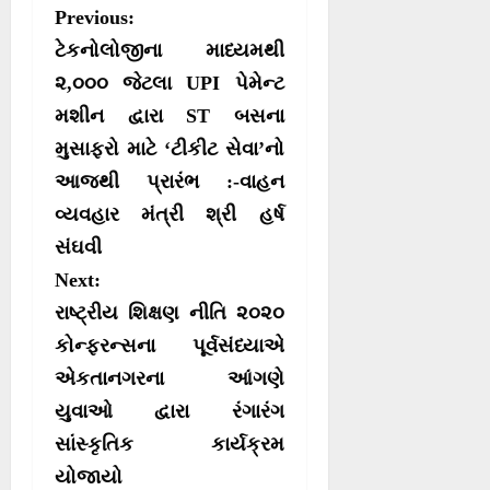
r
r
r
r
w
e
t
e
P
Previous:
e
e
e
e
i
b
s
g
o
o
o
o
t
o
A
r
o
ટેકનોલોજીના માધ્યમથી
n
n
n
n
t
o
p
a
e
k
p
m
s
૨,૦૦૦ જેટલા UPI પેમેન્ટ
r
મશીન દ્વારા ST બસના
t
)
મુસાફરો માટે ‘ટીકીટ સેવા’નો
n
આજથી પ્રારંભ :-વાહન
a
વ્યવહાર મંત્રી શ્રી હર્ષ
v
સંઘવી
i
Next:
g
રાષ્ટ્રીય શિક્ષણ નીતિ ૨૦૨૦
a
કોન્ફરન્સના પૂર્વસંધ્યાએ
t
એકતાનગરના આંગણે
i
યુવાઓ દ્વારા રંગારંગ
o
સાંસ્કૃતિક કાર્યક્રમ
યોજાયો
n