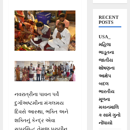
શ્રીચરણોમાં
હ્રદયપૂર્વકની
RECENT
પ્રાર્થના કરી
POSTS
USA_
મહિલા
ભાડૂતના
જાતીય
શોષણના
આક્ષેપ
બદલ
ભારતીય
નવરાત્રીના પાવન પર્વે
મૂળના
દુર્ગાઅષ્ટમીના મંગલમય
મકાનમાલિ
દિવસે આસ્થા, ભક્તિ અને
ક સામે ગુનો
શક્તિનું કેન્દ્ર એવા
નોંધાયો
સુપ્રસિદ્ધ તેમજ પ્રાચીન