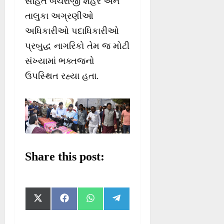
સહિત બેચરાજી શહેર અને
તાલુકા અગ્રણીઓ
અધિકારીઓ પદાધિકારીઓ
પ્રબુદ્ધ નાગરિકો તેમ જ મોટી
સંખ્યામાં ભક્તજનો
ઉપસ્થિત રહ્યા હતા.
Share this post:
S
S
S
S
X
F
W
T
h
h
h
h
(
a
h
e
a
a
a
a
T
c
a
l