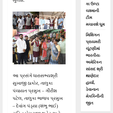
ખુલશે.
કા ઉલ્ટા
ચશ્માની
ટીમ
મચાવશે ધૂમ
મિશિગન
પ્રાયમરી
ચૂંટણીમાં
ભારતીય-
અમેરિકન
સાંસદ શ્રી
આ પ્રસંગે ધારાસભ્યશ્રી
થાણેદાર
હાર્યા,
સુખાજી ઠાકોર, તાલુકા
ડેવાનાન
પંચાયત પ્રમુખ – ગીરીશ
મેકકિનીની
પટેલ, તાલુકા ભાજપ પ્રમુખ
જીત
– દેવાંગ પંડ્યા (શંભુ ભાઈ)