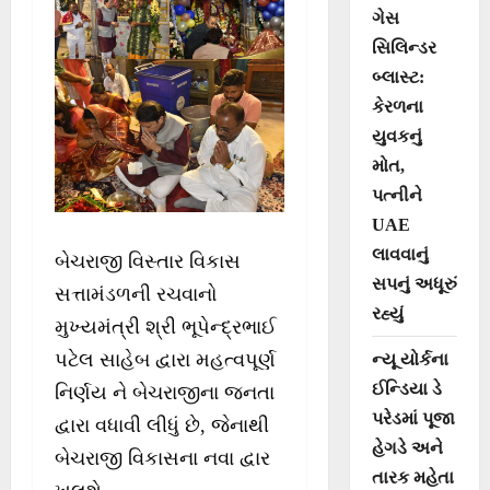
ગેસ
સિલિન્ડર
બ્લાસ્ટ:
કેરળના
યુવકનું
મોત,
પત્નીને
UAE
લાવવાનું
બેચરાજી વિસ્તાર વિકાસ
સપનું અધૂરું
સત્તામંડળની રચવાનો
રહ્યું
મુખ્યમંત્રી શ્રી ભૂપેન્દ્રભાઈ
પટેલ સાહેબ દ્વારા મહત્વપૂર્ણ
ન્યૂ યોર્કના
ઈન્ડિયા ડે
નિર્ણય ને બેચરાજીના જનતા
પરેડમાં પૂજા
દ્વારા વધાવી લીધું છે, જેનાથી
હેગડે અને
બેચરાજી વિકાસના નવા દ્વાર
તારક મહેતા