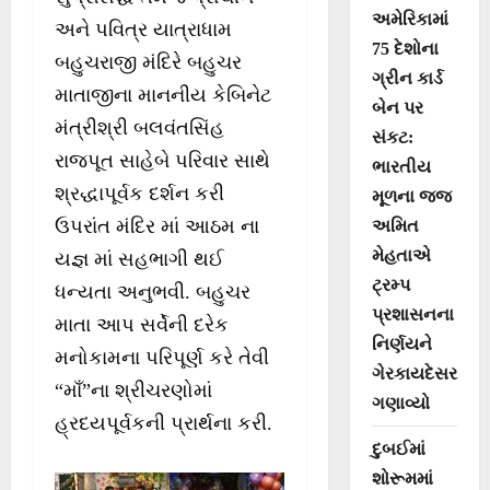
અમેરિકામાં
અને પવિત્ર યાત્રાધામ
75 દેશોના
બહુચરાજી મંદિરે બહુચર
ગ્રીન કાર્ડ
માતાજીના માનનીય કેબિનેટ
બેન પર
મંત્રીશ્રી બલવંતસિંહ
સંકટ:
રાજપૂત સાહેબે પરિવાર સાથે
ભારતીય
શ્રદ્ધાપૂર્વક દર્શન કરી
મૂળના જજ
ઉપરાંત મંદિર માં આઠમ ના
અમિત
મેહતાએ
યજ્ઞ માં સહભાગી થઈ
ટ્રમ્પ
ધન્યતા અનુભવી. બહુચર
પ્રશાસનના
માતા આપ સર્વેની દરેક
નિર્ણયને
મનોકામના પરિપૂર્ણ કરે તેવી
ગેરકાયદેસર
“માઁ”ના શ્રીચરણોમાં
ગણાવ્યો
હ્રદયપૂર્વકની પ્રાર્થના કરી.
દુબઈમાં
શોરૂમમાં