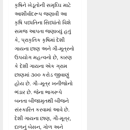
કૃષિને ખેડૂતોની સમૃઘ્ઘિ માટે
આશીર્વાદરૂપ જણાવી આ
કૃષિ પધ્ધતિના સિધ્ધાંતો વિશે
સમજ આપતા જણાવ્યું હતું
કે, પ્રાકૃતિક કૃષિમાં દેશી
ગાયના છાણ અને ગૌ-મૂત્રનો
ઉપયોગ મહત્વનો છે, કારણ
કે દેશી ગાયના એક ગ્રામ
છાણમાં ૩૦૦ કરોડ જીવાણું
હોય છે. ગૌ–મૂત્ર ખનીજોનો
ભંડાર છે. જેના ભાગરૂપે
બનતા બીજામૃતથી બીજને
સંસ્કારિત કરવામાં આવે છે.
દેશી ગાયના છાણ, ગૌ-મૂત્ર,
દાળનું બેસન, ગોળ અને