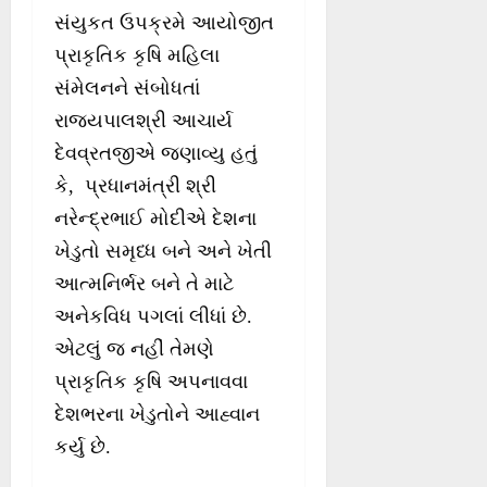
સંયુકત ઉપક્રમે આયોજીત
પ્રાકૃતિક કૃષિ મહિલા
સંમેલનને સંબોધતાં
રાજ્યપાલશ્રી આચાર્ય
દેવવ્રતજીએ જણાવ્યુ હતું
કે, પ્રધાનમંત્રી શ્રી
નરેન્દ્રભાઈ મોદીએ દેશના
ખેડુતો સમૃધ્ધ બને અને ખેતી
આત્મનિર્ભર બને તે માટે
અનેકવિધ પગલાં લીધાં છે.
એટલું જ નહીં તેમણે
પ્રાકૃતિક કૃષિ અપનાવવા
દેશભરના ખેડુતોને આહ્વાન
કર્યુ છે.