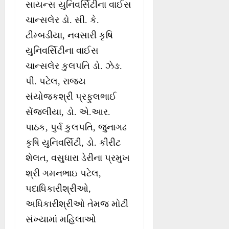
સાયન્સ યુનિવર્સિટીના વાઈસ
ચાન્સલેર ડો. સી. કે.
ટીમ્બડીયા, નવસારી કૃષિ
યુનિવર્સિટીના વાઈસ
ચાન્સલેર કુલપતિ ડો. ઝેઙ.
પી. પટેલ, રાજ્ય
સંયોજકશ્રી પ્રફુલભાઈ
સેંજલીયા, ડો. એ.આર.
પાઠક, પુર્વ કુલપતિ, જુનાગઢ
કૃષિ યુનિવર્સિટી, ડો. કીરીટ
શેલત, વસુધારા ડેરીના પ્રમુખ
શ્રી ગમનભાઇ પટેલ,
પદાધિકારીશ્રીઓ,
અધિકારીશ્રીઓ તેમજ મોટી
સંખ્યામાં મહિલાઓ