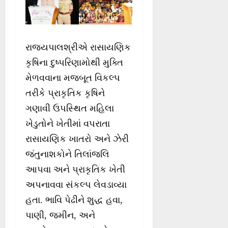
રાજ્યપાલશ્રીએ રાસાયણિક
કૃષિના દુષ્‍પરિણામોથી મુક્તિ
મેળવવાના મજબૂત વિકલ્પ
તરીકે પ્રાકૃતિક કૃષિને
ગણાવી ઉપસ્થિત મહિલા
ખેડુતોને ખેતીમાં વપરાતા
રાસાયણિક ખાતરો અને ઝેરી
જંતુનાશકોને તિલાંજલિ
આપવા અને પ્રાકૃતિક ખેતી
અપનાવવા સંકલ્પ લેવડાવ્યા
હતા. ભાવિ પેઢીને શુદ્ધ હવા,
પાણી, જમીન, અને