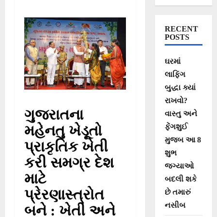
કરશે :
રાજ્યપાલશ્રી
RECENT
આચાર્ય દેવવ્રતજી
POSTS
ઘરમાં
લાફિંગ
બુદ્ધા ક્યાં
રાખવો?
ગુજરાતના
વાસ્તુ અને
મહેનતુ ખેડૂતો
ફેંગશુઈ
મુજબ આ 8
પ્રાકૃતિક ખેતી
શુભ
કરી સમગ્ર દેશ
જગ્યાઓ
માટે
બદલી શકે
પ્રેરણાસ્ત્રોત
છે તમારું
નસીબ
બને : ખેતી અને