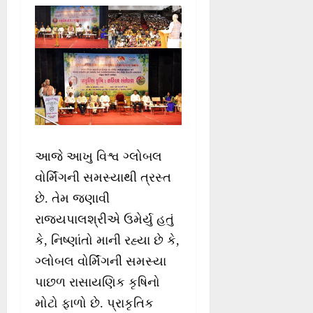
આજે આખુ વિશ્વ ગ્લોબલ
વોર્મિંગની સમસ્યાથી ત્રસ્ત
છે. તેમ જણાવી
રાજ્યપાલશ્રીએ ઉમેર્યુ હતું
કે, નિષ્ણાંતો માની રહ્યા છે કે,
ગ્લોબલ વોર્મિંગની સમસ્યા
પાછળ રાસાયણિક કૃષિનો
મોટો ફાળો છે. પ્રાકૃતિક