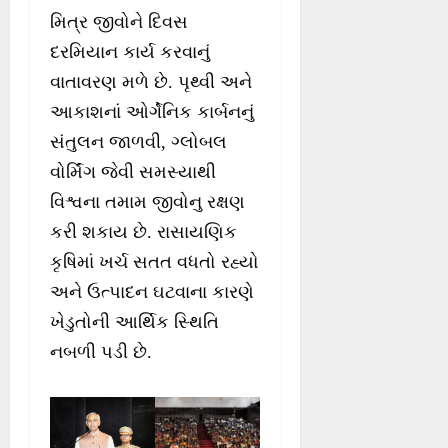
મિત્ર જીવોને દિવસ
દરમિયાન કાર્ય કરવાનું
વાતાવરણ મળે છે. પૃથ્વી અને
આકાશનાં ઓર્ગેનિક કાર્બનનું
સંતુલન જાળવી, ગ્લોબલ
વોર્મિંગ જેવી સમસ્યાથી
વિશ્વના તમામ જીવોનુ રક્ષણ
કરી શકાય છે. રાસાયણિક
કૃષિમાં ખર્ચ સતત વધતો રહ્યો
અને ઉત્પાદન ઘટવાના કારણે
ખેડુતોની આર્થિક સ્થિતિ
નબળી પડી છે.