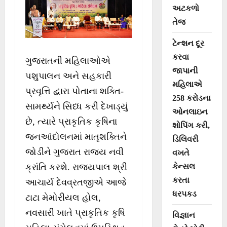
અટકળો
તેજ
ટેન્શન દૂર
કરવા
ગુજરાતની મહિલાઓએ
જાપાની
પશુપાલન અને સહકારી
મહિલાએ
પ્રવૃત્તિ દ્વારા પોતાના શક્તિ-
258 કરોડના
સામર્થ્યને સિધ્ધ કરી દેખાડ્યું
ઓનલાઇન
છે, ત્યારે પ્રાકૃતિક કૃષિના
શોપિંગ કરી,
જનઆંદોલનમાં માતૃશક્તિને
ડિલિવરી
જોડીને ગુજરાત રાજ્ય નવી
વખતે
કેન્સલ
ક્રાંતિ કરશે. રાજ્યપાલ શ્રી
કરતા
આચાર્ય દેવવ્રતજીએ આજે
ધરપકડ
ટાટા મેમોરીયલ હોલ,
નવસારી ખાતે પ્રાકૃતિક કૃષિ
વિજ્ઞાન