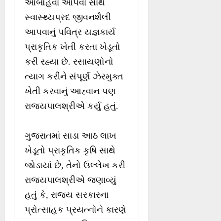
આબોહવા આપવા સાથે
સ્વાસ્થ્યપ્રદ જીવનશૈલી
આપવાનું પવિત્ર યજ્ઞકાર્ય
પ્રાકૃતિક ખેતી કરતા ખેડૂતો
કરી રહ્યા છે. રસાયણોનો
ત્યાગ કરીને સંપૂર્ણ ઝેરમુક્ત
ખેતી કરવાનું આહ્વાન પણ
રાજયપાલશ્રીએ કર્યુ હતું.
ગુજરાતમાં સાડા આઠ લાખ
ખેડૂતો પ્રાકૃતિક કૃષિ સાથે
જોડાયાં છે, તેનો ઉલ્લેખ કરી
રાજયપાલશ્રીએ જણાવ્યું
હતું કે, રાજય સરકારના
પ્રોત્સાહક પ્રયત્નોને કારણે