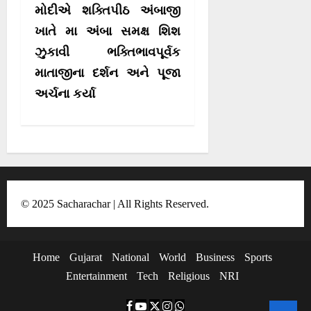
i
મોદીએ શક્તિપીઠ અંબાજી
g
ખાતે મા અંબા સમક્ષ શિશ
a
ઝુકાવી ભક્તિભાવપૂર્વક
t
માતાજીના દર્શન અને પૂજા
i
અર્ચના કર્યા
o
n
© 2025 Sacharachar | All Rights Reserved.
Home
Gujarat
National
World
Business
Sports
Entertainment
Tech
Religious
NRI
F
Y
T
I
W