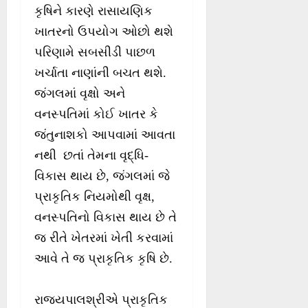
કૃષિને કારણે રાસાયણિક
ખાતરનો ઉપયોગ ઓછો થશે
પરિણામે સબસીડી પાછળ
ખર્ચાતા નાણાંની બચત થશે.
જંગલમાં વૃક્ષો અને
વનસ્પતિમાં કોઈ ખાતર કે
જંતુનાશકો આપવામાં આવતા
નથી છતાં તેમના વૃદ્ધિ-
વિકાસ થાય છે, જંગલમાં જે
પ્રાકૃતિક નિયમોથી વૃક્ષ,
વનસ્પતિનો વિકાસ થાય છે તે
જ રીતે ખેતરમાં ખેતી કરવામાં
આવે તે જ પ્રાકૃતિક કૃષિ છે.
રાજયપાલશ્રીએ પ્રાકૃતિક