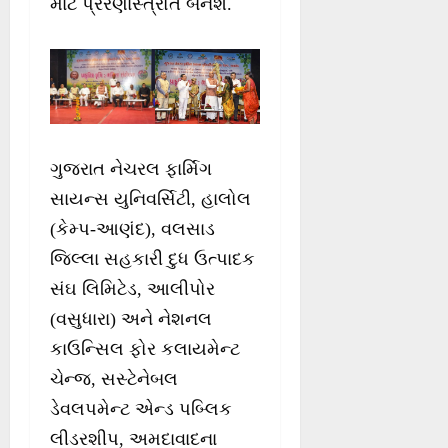
માટે પ્રેરણાસ્ત્રોત બનશે.
ગુજરાત નેચરલ ફાર્મિગ
સાયન્સ યુનિવર્સિટી, હાલોલ
(કેમ્પ-આણંદ), વલસાડ
જિલ્લા સહકારી દુધ ઉત્પાદક
સંઘ લિમિટેડ, આલીપોર
(વસુધારા) અને નેશનલ
કાઉન્સિલ ફોર કલાયમેન્ટ
ચેન્જ, સસ્ટેનેબલ
ડેવલપમેન્ટ એન્ડ પબ્લિક
લીડરશીપ, અમદાવાદના