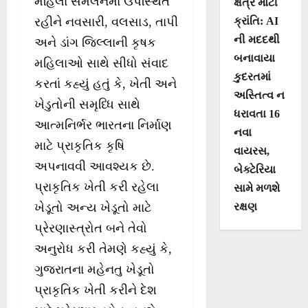
મહિલા સંમેલનમાં ઉપસ્થિત
ક્ષેત્રે મોટી
ક્રાંતિ: AI
રહીને નવસારી, વલસાડ, તાપી
ની મદદથી
અને ડાંગ જિલ્લાની કૃષક
બનાવાયા
મહિલાઓ સાથે સીધો સંવાદ
કુદરતમાં
કરતાં કહ્યું હતું કે, ખેતી અને
અસ્તિત્વ ન
ખેડુતોની સમૃધ્ધિ સાથે
ધરાવતા 16
આત્મનિર્ભર ભારતના નિર્માણ
નવા
માટે પ્રાકૃતિક કૃષિ
વાયરસ,
અપનાવવી આવશ્યક છે.
બેક્ટેરિયા
પ્રાકૃતિક ખેતી કરી રહેલા
સામે મળશે
રક્ષણ
ખેડૂતો અન્ય ખેડૂતો માટે
પ્રેરણાસ્ત્રોત બને તેવો
અનુરોધ કરી તેમણે કહ્યું કે,
ગુજરાતના મહેનતુ ખેડૂતો
પ્રાકૃતિક ખેતી કરીને દેશ