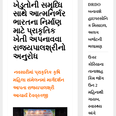
ખેડુતોની સમૃધ્ધિ
DRDO
સાથે આત્મનિર્ભર
બનાવશે
હાઇપરસોનિ
ભારતના નિર્માણ
ક મિસાઇલ,
માટે પ્રાકૃતિક
અલગ
ખેતી અપનાવવા
બજેટની
રાજ્યપાલશ્રીનો
ભલામણ
અનુરોધ
ઉત્તર
કોરિયાના
તાનાશાહ
નવસારીમાં પ્રાકૃતિક કૃષિ
કિમ જોંગ
મહિલા સંમેલનમાં માર્ગદર્શન
ઉન 2
આપતા રાજ્યપાલશ્રી
મહિનાથી
આચાર્ય દેવવ્રતજી
ગાયબ,
સ્વાસ્થ્ય
અંગે