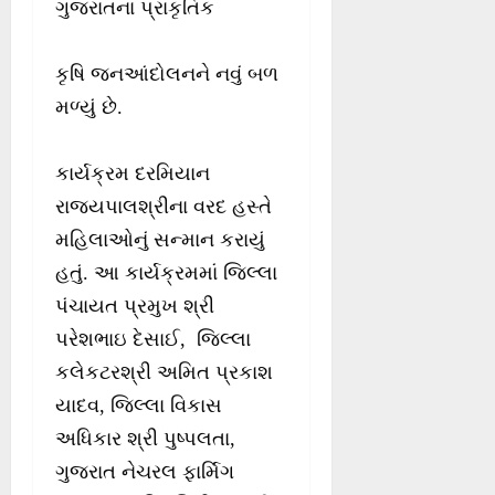
ગુજરાતના પ્રાકૃતિક
કૃષિ જનઆંદોલનને નવું બળ
મળ્યું છે.
કાર્યક્રમ દરમિયાન
રાજ્યપાલશ્રીના વરદ હસ્તે
મહિલાઓનું સન્માન કરાયું
હતું. આ કાર્યક્રમમાં જિલ્લા
પંચાયત પ્રમુખ શ્રી
પરેશભાઇ દેસાઈ, જિલ્લા
કલેકટરશ્રી અમિત પ્રકાશ
યાદવ, જિલ્લા વિકાસ
અધિકાર શ્રી પુષ્પલતા,
ગુજરાત નેચરલ ફાર્મિગ