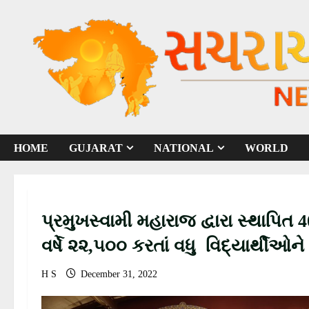
S
k
i
p
t
o
c
o
HOME
GUJARAT
NATIONAL
WORLD
n
t
e
n
પ્રમુખસ્વામી મહારાજ દ્વારા સ્થાપિત 
t
વર્ષે ૨૨,૫૦૦ કરતાં વધુ વિદ્યાર્થી
માર્ગ ચીંધે
H S
December 31, 2022