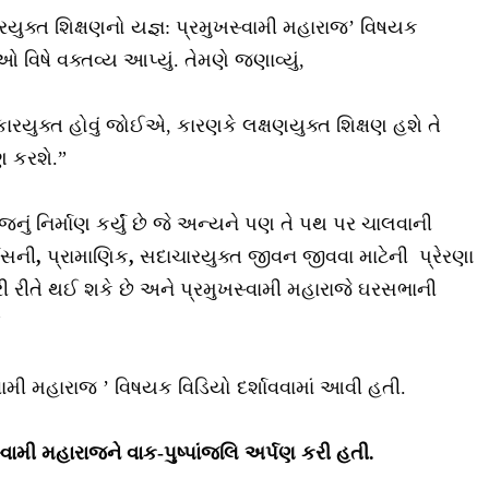
ારયુક્ત શિક્ષણનો યજ્ઞ: પ્રમુખસ્વામી મહારાજ’ વિષયક
 વિષે વક્તવ્ય આપ્યું. તેમણે જણાવ્યું,
કારયુક્ત હોવું જોઈએ, કારણકે લક્ષણયુક્ત શિક્ષણ હશે તે
ણ કરશે.”
ાજનું નિર્માણ કર્યું છે જે અન્યને પણ તે પથ પર ચાલવાની
્યસની
,
પ્રામાણિક
,
સદાચારયુક્ત જીવન જીવવા માટેની પ્રેરણા
ારી રીતે થઈ શકે છે અને પ્રમુખસ્વામી મહારાજે ઘરસભાની
”
્વામી મહારાજ ’ વિષયક વિડિયો દર્શાવવામાં આવી હતી.
ામી મહારાજને વાક-પુષ્પાંજલિ અર્પણ કરી હતી.