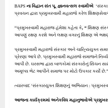
BAPS
ના વિદ્વાન સંત પૂ. જ્ઞાનવત્સલ સ્વામીએ
‘સંસ્ક
પ્રવચન દ્વારા પ્રમુખસ્વામી મહારાજે કરેલ શિક્ષણસેવાઓ
“પ્રમુખસ્વામી મહારાજ હંમેશા કહેતા કે
, “
શિક્ષણ સંસ્
આપણું રક્ષણ કરશે અને લક્ષણ વગરનું શિક્ષણ એ ભક્ષ
પ્રમુખસ્વામી મહારાજે સંસ્કાર અને ચારિત્ર્યયુક્ત સમ
પ્રેરણા આપે છે. પ્રમુખસ્વામી મહારાજે સમાજને નિર્વ
આપી છે. ઘરસભા દ્વારા બાળકોમાં સંસ્કારોનું સિંચન સ
અમૂલ્ય ભેટ આપીને સમાજ પર મોટો ઉપકાર કર્યો છે.
ત્યારબાદ ‘સંસ્કારયુક્ત શિક્ષણનું અભિયાન : પ્રમુખસ
આજના કાર્યક્રમમાં અનેકવિધ મહાનુભાવોએ પ્રમુખસ્વ