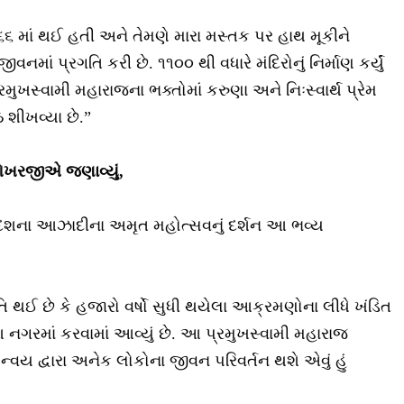
૬૬ માં થઈ હતી અને તેમણે મારા મસ્તક પર હાથ મૂકીને
માં પ્રગતિ કરી છે. ૧૧૦૦ થી વધારે મંદિરોનું નિર્માણ કર્યું
પ્રમુખસ્વામી મહારાજના ભક્તોમાં કરુણા અને નિઃસ્વાર્થ પ્રેમ
ઠ શીખવ્યા છે.”
રશેખરજીએ જણાવ્યું,
 દેશના આઝાદીના અમૃત મહોત્સવનું દર્શન આ ભવ્ય
 થઈ છે કે હજારો વર્ષો સુધી થયેલા આક્રમણોના લીધે ખંડિત
આ નગરમાં કરવામાં આવ્યું છે. આ પ્રમુખસ્વામી મહારાજ
ય દ્વારા અનેક લોકોના જીવન પરિવર્તન થશે એવું હું