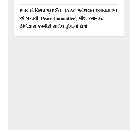
PoK માં વિરોધ પ્રદર્શન: JAAC આંદોલન દબાવવા ISI
એ બનાવી ‘Peace Committee’, જૈશ કમાન્ડર
ઈલિયાસ કશ્મીરી સામેલ હોવાનો દાવો