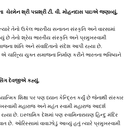
ચેરમેન શ્રી પદ્મશ્રી ટી. વી. મોહનદાસ પાઇ
એ જણાવ્યું,
યારે તેનો ઉકેલ ભારતીય સનાતન સંસ્કૃતિ અને વારસામાં
ું છે તેનો શ્રેય ભારતીય સંસ્કૃતિ અને પ્રમુખસ્વામી
જના શાંતિ અને સંવાદિતાનો સંદેશ આપી રહ્યા છે.
ચારિત્ર્ય યુક્ત સમાજના નિર્માણ કરીને ભારતના ભવિષ્યને
િંગ દેવજીએ કહ્યું,
ત્મિક શિક્ષા પર પણ ધ્યાન કેન્દ્રિત કર્યું છે જેનાથી સંસ્કાર
પ્રમુખસ્વામી મહારાજ અને મહંત સ્વામી મહારાજ આદર્શ
રહ્યા છે. ઇસ્લામિક દેશમાં પણ સ્વામિનારાયણ હિન્દુ મંદિર
છે. ઓરિસ્સામાં વાવાઝોડું આવ્યું હતું ત્યારે પ્રમુખસ્વામી