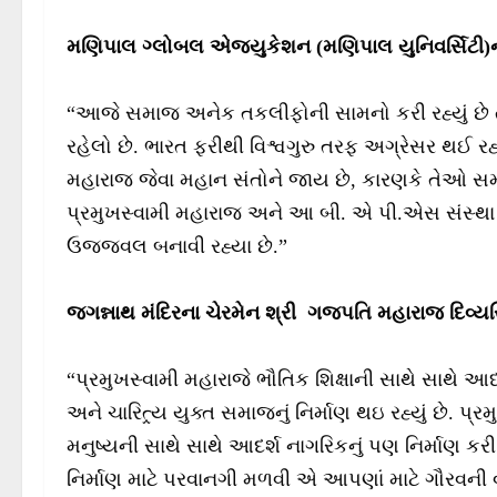
મણિપાલ ગ્લોબલ એજ્યુકેશન (મણિપાલ યુનિવર્સિટી)ના 
“આજે સમાજ અનેક તકલીફોની સામનો કરી રહ્યું છે ત્
રહેલો છે. ભારત ફરીથી વિશ્વગુરુ તરફ અગ્રેસર થઈ રહ્ય
મહારાજ જેવા મહાન સંતોને જાય છે, કારણકે તેઓ સમા
પ્રમુખસ્વામી મહારાજ અને આ બી. એ પી.એસ સંસ્થા એ 
ઉજ્જવલ બનાવી રહ્યા છે.”
જગન્નાથ મંદિરના ચેરમેન શ્રી ગજપતિ મહારાજ દિવ્યસ
“પ્રમુખસ્વામી મહારાજે ભૌતિક શિક્ષાની સાથે સાથે આધ્યા
અને ચારિત્ર્ય યુક્ત સમાજનું નિર્માણ થઇ રહ્યું છે. 
મનુષ્યની સાથે સાથે આદર્શ નાગરિકનું પણ નિર્માણ કરી 
નિર્માણ માટે પરવાનગી મળવી એ આપણાં માટે ગૌરવની વાત 