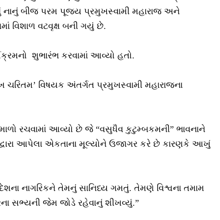
નું નાનું બીજ પરમ પૂજ્ય પ્રમુખસ્વામી મહારાજ અને
માં વિશાળ વટવૃક્ષ બની ગયું છે.
ર્યક્રમનો શુભારંભ કરવામાં આવ્યો હતો.
ુખ ચરિતમ’ વિષયક અંતર્ગત પ્રમુખસ્વામી મહારાજના
માળો રચવામાં આવ્યો છે જે “વસુધૈવ કુટુમ્બકમની” ભાવનાને
જ દ્વારા આપેલા એકતાના મૂલ્યોને ઉજાગર કરે છે કારણકે આખું
ેશના નાગરિકને તેમનું સાનિધ્ય ગમતું. તેમણે વિશ્વના તમામ
સભ્યની જેમ જોડે રહેવાનું શીખવ્યું.”