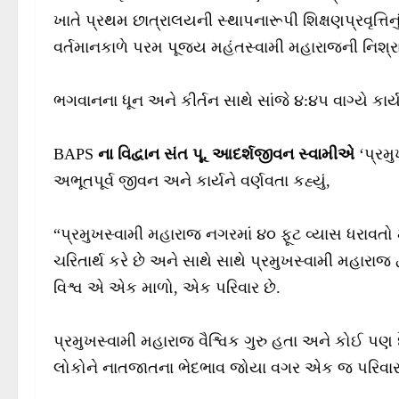
ખાતે પ્રથમ છાત્રાલયની સ્થાપનારૂપી શિક્ષણપ્રવૃત્તિ
વર્તમાનકાળે પરમ પૂજ્ય મહંતસ્વામી મહારાજની નિશ્રા
ભગવાનના ધૂન અને કીર્તન સાથે સાંજે ૪:૪૫ વાગ્યે કા
BAPS
ના વિદ્વાન સંત પૂ. આદર્શજીવન સ્વામીએ
‘પ્રમ
અભૂતપૂર્વ જીવન અને કાર્યને વર્ણવતા કહ્યું,
“પ્રમુખસ્વામી મહારાજ નગરમાં ૪૦ ફૂટ વ્યાસ ધરાવતો 
ચરિતાર્થ કરે છે અને સાથે સાથે પ્રમુખસ્વામી મહારા
વિશ્વ એ એક માળો, એક પરિવાર છે.
પ્રમુખસ્વામી મહારાજ વૈશ્વિક ગુરુ હતા અને કોઈ પણ દ
લોકોને નાતજાતના ભેદભાવ જોયા વગર એક જ પરિવારના 