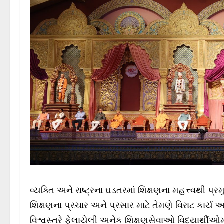
વ્યક્તિ અને રાષ્ટ્રના ઘડતરમાં શિક્ષણના મહત્ત્વથી પ
શિક્ષણના પ્રચાર અને પ્રસાર માટે તેમણે વિરાટ કાર્ય આ
વિશ્વસ્તરે ફેલાયેલી અનેક શિક્ષણસેવાઓ વિદ્યાર્થીઓમા