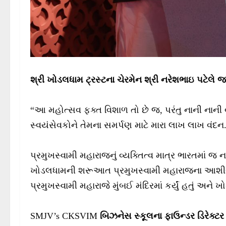
શ્રી ખોડલધામ ટ્રસ્ટના ચેરમેન શ્રી નરેશભાઇ પટે
લે જણ
“આ મહોત્સવ ફક્ત વિશાળ તો છે જ, પરંતુ નાની નાની વ
સ્વયંસેવકોને તેમના સમર્પણ માટે મારા લાખ લાખ વંદન
પ્રમુખસ્વામી મહારાજનું વ્યક્તિત્વ માત્ર ભારતમાં જ નહિ
ખોડલધામની શરૂઆત પ્રમુખસ્વામી મહારાજના આશીર્વ
પ્રમુખસ્વામી મહારાજે મુંબઈ મંદિરમાં કર્યું હતું અન
SMJV’s CKSVIM
બિઝનેસ સ્કૂલ
ના ફાઉન્ડર ડિરેક્ટ