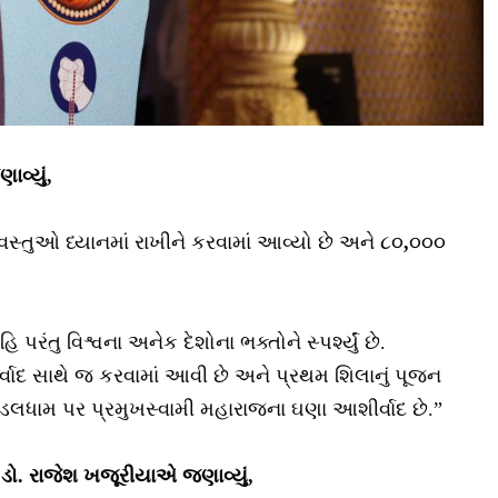
ાવ્યું,
સ્તુઓ ધ્યાનમાં રાખીને કરવામાં આવ્યો છે અને ૮૦
,
૦૦૦
.
 પરંતુ વિશ્વના અનેક દેશોના ભક્તોને સ્પર્શ્યું છે.
ાદ સાથે જ કરવામાં આવી છે અને પ્રથમ શિલાનું પૂજન
ે ખોડલધામ પર પ્રમુખસ્વામી મહારાજના ઘણા આશીર્વાદ છે.”
ર ડો. રાજેશ ખજૂરીયાએ જણાવ્યું,