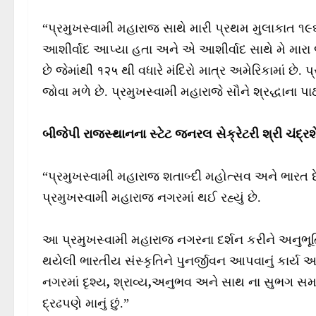
“પ્રમુખસ્વામી મહારાજ સાથે મારી પ્રથમ મુલાકાત ૧૯
આશીર્વાદ આપ્યા હતા અને એ આશીર્વાદ સાથે મે મારા જીવન
છે જેમાંથી १२५ થી વધારે મંદિરો માત્ર અમેરિકામાં છે. 
જોવા મળે છે. પ્રમુખસ્વામી મહારાજે સૌને શ્રદ્ધાના પા
બીજેપી રાજસ્થાનના સ્ટેટ જનરલ સેક્રેટરી શ્રી ચંદ્
“પ્રમુખસ્વામી મહારાજ શતાબ્દી મહોત્સવ અને ભારત
પ્રમુખસ્વામી મહારાજ નગરમાં થઈ રહ્યું છે.
આ પ્રમુખસ્વામી મહારાજ નગરના દર્શન કરીને અનુભૂતિ
થયેલી ભારતીય સંસ્કૃતિને પુનર્જીવન આપવાનું કાર્ય 
નગરમાં દૃશ્ય
,
શ્રાવ્ય
,
અનુભવ અને સાથ ના સુભગ સમન્વ
દ્રઢપણે માનું છું.”