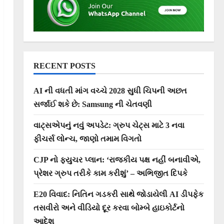
RECENT POSTS
AI ની વધતી માંગ વચ્ચે 2028 સુધી ચિપની અછત
સર્જાઈ શકે છે: Samsung ની ચેતવણી
વાટ્સએપનું નવું અપડેટ: ગ્રુપ ચેટ્સ માટે 3 નવા
ફીચર્સ લોન્ચ, જાણો તમામ વિગતો
CJP નો ફ્યુચર પ્લાન: ‘રાજકીય પક્ષ નહીં બનાવીએ,
પ્રેશર ગ્રુપ તરીકે કામ કરીશું’ – અભિજીત દિપકે
E20 વિવાદ: નિતિન ગડકરી સાથે જોડાયેલી AI ડીપફેક
તસવીરો અને વીડિયો દૂર કરવા બોમ્બે હાઇકોર્ટનો
આદેશ