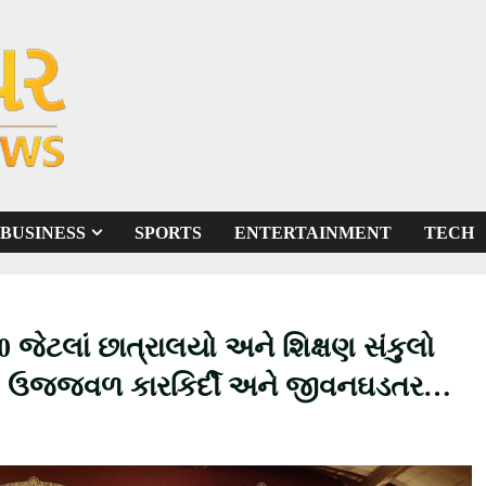
BUSINESS
SPORTS
ENTERTAINMENT
TECH
40 જેટલાં છાત્રાલયો અને શિક્ષણ સંકુલો
ઓને ઉજ્જ્વળ કારકિર્દી અને જીવનઘડતરનો