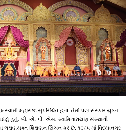
્રમુખસ્વામી મહારાજ સુપરિચિત હતા. તેમાં પણ સંસ્કાર યુક્ત
દર્યું હતું. બી. એ. પી. એસ. સ્વામિનારાયણ સંસ્થાની
ં લક્ષણયુક્ત શિક્ષણનું સિંચન કરે છે. ૧૯૬૫ માં વિદ્યાનગર