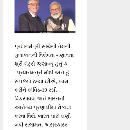
પ્રધાનમંત્રી સાથેની તેમની
મુલાકાતની વિશેષતા ગણાવતા,
શ્રી ગેટ્સે જણાવ્યું હતું કે
“પ્રધાનમંત્રી મોદી અને હું
સંપર્કમાં રહ્યા છીએ, ખાસ
કરીને કોવિડ-19 રસી
વિકસાવવા અને ભારતની
આરોગ્ય પ્રણાલીમાં રોકાણ
કરવા વિશે. ભારત પાસે ઘણી
બધી સલામત, અસરકારક