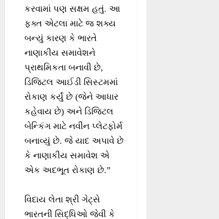
કરવામાં પણ સક્ષમ હતું. આ
ફક્ત એટલા માટે જ શક્ય
બન્યું કારણ કે ભારતે
નાણાકીય સમાવેશને
પ્રાથમિકતા બનાવી છે,
ડિજિટલ આઈડી સિસ્ટમમાં
રોકાણ કર્યું છે (જેને આધાર
કહેવાય છે) અને ડિજિટલ
બેન્કિંગ માટે નવીન પ્લેટફોર્મ
બનાવ્યું છે. જે યાદ અપાવે છે
કે નાણાકીય સમાવેશ એ
એક અદભૂત રોકાણ છે.”
વિદાય લેતા શ્રી ગેટ્સે
ભારતની સિદ્ધિઓ જેવી કે