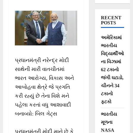
RECENT
POSTS
અમેરિકામાં
ભારતીય
વિદ્યાર્થીઓ
પ્રધાનમંત્રી નરેન્દ્ર મોદી
ના વિઝામાં
સાથેની મારી વાતચીતમાં
62 ટકાનો
જંગી ઘટાડો,
ભારત આરોગ્ય, વિકાસ અને
ચીનને 34
આબોહવા ક્ષેત્રે જે પ્રગતિ
ટકાનો
કરી રહ્યું છે તેના વિશે મને
ફટકો
પહેલા કરતાં વધુ આશાવાદી
બનાવ્યો: બિલ ગેટ્સ
ભારતીય
મૂળના
NASA
પ્રધાનમંત્રી મોદી માને છે કે