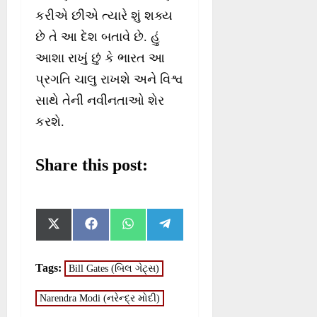
કરીએ છીએ ત્યારે શું શક્ય
છે તે આ દેશ બતાવે છે. હું
આશા રાખું છું કે ભારત આ
પ્રગતિ ચાલુ રાખશે અને વિશ્વ
સાથે તેની નવીનતાઓ શેર
કરશે.
Share this post:
S
S
S
S
X
F
W
T
h
h
h
h
(
a
h
e
a
a
a
a
T
c
a
l
r
r
r
r
w
e
t
e
Tags:
Bill Gates (બિલ ગેટ્સ)
e
e
e
e
i
b
s
g
o
o
o
o
t
o
A
r
n
n
n
n
Narendra Modi (નરેન્દ્ર મોદી)
t
o
p
a
e
k
p
m