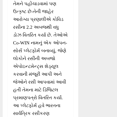
તેમને પહોંચાડવામાં પણ
ઉત્કૃષ્ટ છે-તેની જાહેર
આરોગ્ય પ્રણાલીએ કોવિડ
રસીના 2.2 અબજથી વધુ
ડોઝ વિતરિત કર્યા છે. તેઓએ
Co-WIN નામનું એક ઓપન-
સોર્સ પ્લેટફોર્મ બનાવ્યું, જેણે
લોકોને રસીની અબજો
એપોઇન્ટમેન્ટ્સ શેડ્યૂલ
કરવાની મંજૂરી આપી અને
જેઓને રસી આપવામાં આવી
હતી તેમના માટે ડિજિટલ
પ્રમાણપત્રો વિતરિત કર્યા.
આ પ્લેટફોર્મ હવે ભારતના
સાર્વત્રિક રસીકરણ