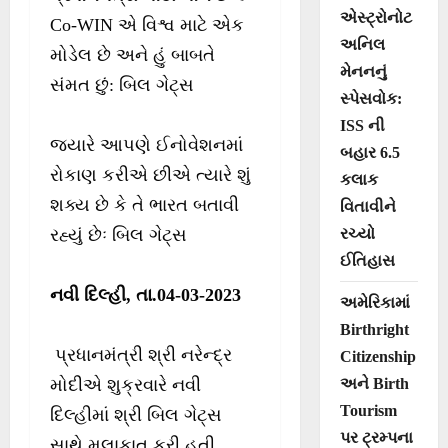
એસ્ટ્રોનોટ
Co-WIN એ વિશ્વ માટે એક
અનિલ
મોડેલ છે અને હું બાબતે
મેનનનું
સંમત છું: બિલ ગેટ્સ
સ્પેસવોક:
ISS ની
જ્યારે આપણે ઈનોવેશનમાં
બહાર 6.5
રોકાણ કરીએ છીએ ત્યારે શું
કલાક
શક્ય છે કે તે ભારત બતાવી
વિતાવીને
રચ્યો
રહ્યું છેઃ બિલ ગેટ્સ
ઈતિહાસ
નવી દિલ્હી, તા.04-03-2023
અમેરિકામાં
Birthright
પ્રધાનમંત્રી શ્રી નરેન્દ્ર
Citizenship
અને Birth
મોદીએ શુક્રવારે નવી
Tourism
દિલ્હીમાં શ્રી બિલ ગેટ્સ
પર ટ્રમ્પના
સાથે મુલાકાત કરી હતી.