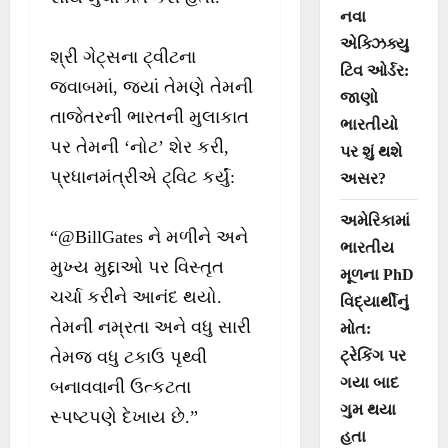
નવા
એક્ઝિક્યુ
શ્રી ગેટ્સના ટ્વીટના
ટિવ ઓર્ડર:
જવાબમાં, જ્યાં તેમણે તેમની
જાણો
તાજેતરની ભારતની મુલાકાત
ભારતીયો
પર તેમની ‘નોટ’ શેર કરી,
પર શું થશે
પ્રધાનમંત્રીએ ટ્વિટ કર્યું:
અસર?
અમેરિકામાં
“@BillGates ને મળીને અને
ભારતીય
મુખ્ય મુદ્દાઓ પર વિસ્તૃત
મૂળના PhD
ચર્ચા કરીને આનંદ થયો.
વિદ્યાર્થીનું
તેમની નમ્રતા અને વધુ સારી
મોત:
ટ્રેકિંગ પર
તેમજ વધુ ટકાઉ પૃથ્વી
ગયા બાદ
બનાવવાની ઉત્કટતા
ગુમ થયા
સ્પષ્ટપણે દેખાય છે.”
હતા