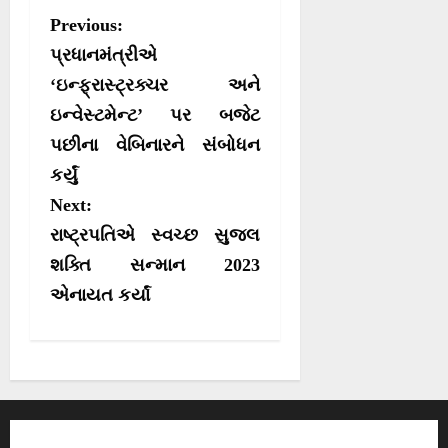
r
P
Previous:
)
o
પ્રધાનમંત્રીએ
s
‘ઇન્ફ્રાસ્ટ્રક્ચર અને
ઇન્વેસ્ટમેન્ટ’ પર બજેટ
t
પછીના વેબિનારને સંબોધન
n
કર્યું
a
Next:
v
રાષ્ટ્રપતિએ સ્વચ્છ સુજલ
i
શક્તિ સન્માન 2023
g
એનાયત કર્યાં
a
t
i
o