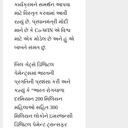
કાર્યક્રમને સમર્થન આપવા
માટે વિસ્તૃત કરવામાં આવી
રહ્યું છે. પ્રધાનમંત્રી મોદી
માને છે કે Co-WIN એ વિશ્વ
માટે એક મોડેલ છે અને હું એ
બાબતે સંમત છું.
બિલ ગેટ્સે ડિજિટલ
પેમેન્ટ્સમાં ભારતની
પ્રગતિની પ્રશંસા કરી અને
કહ્યું કે “ભારત રોગચાળા
દરમિયાન 200 મિલિયન
મહિલાઓ સહિત 300
મિલિયન લોકોને ઇમરજન્સી
ડિજિટલ પેમેન્ટ ટ્રાન્સફર