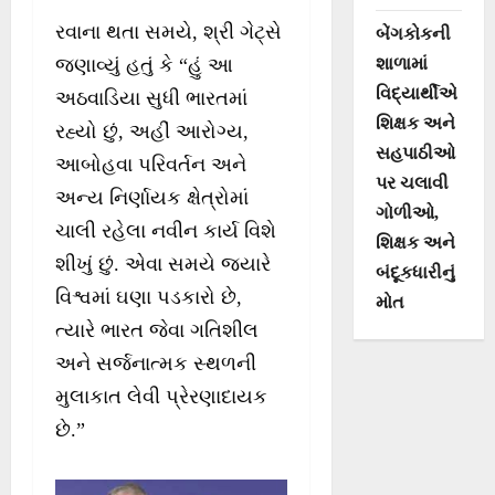
રવાના થતા સમયે, શ્રી ગેટ્સે
બેંગકોકની
શાળામાં
જણાવ્યું હતું કે “હું આ
વિદ્યાર્થીએ
અઠવાડિયા સુધી ભારતમાં
શિક્ષક અને
રહ્યો છું, અહીં આરોગ્ય,
સહપાઠીઓ
આબોહવા પરિવર્તન અને
પર ચલાવી
અન્ય નિર્ણાયક ક્ષેત્રોમાં
ગોળીઓ,
ચાલી રહેલા નવીન કાર્ય વિશે
શિક્ષક અને
શીખું છું. એવા સમયે જ્યારે
બંદૂકધારીનું
વિશ્વમાં ઘણા પડકારો છે,
મોત
ત્યારે ભારત જેવા ગતિશીલ
અને સર્જનાત્મક સ્થળની
મુલાકાત લેવી પ્રેરણાદાયક
છે.”