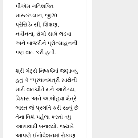
પીએમ ગતિશક્તિ
માસ્ટરપ્લાન, જી20
પ્રેસિડેન્સી, શિક્ષણ,
નવીનતા, રોગો સામે લડવા
અને બાજરીને પ્રોત્સાહનની
પણ વાત કરી હતી.
શ્રી ગેટ્સે નિષ્કર્ષમાં જણાવ્યું
હતું કે “પ્રધાનમંત્રી સાથેની
મારી વાતચીતે મને આરોગ્ય,
વિકાસ અને આબોહવા ક્ષેત્રે
ભારત જે પ્રગતિ કરી રહ્યું છે
તેના વિશે પહેલા કરતાં વધુ
આશાવાદી બનાવ્યો. જ્યારે
આપણે ઈનોવેશનમાં રોકાણ