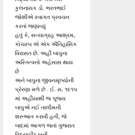
કુલનાયક ડો. ભરતભાઈ
જોશીએ સ્વાગત પ્રવચન
કરતાં જણાવ્યું
હતું કે, સત્યાગ્રહ આશ્રમ,
કોચરબ એ એક ઐતિહાસિક
વિરાસત છે. અહીં બાપુના
અસ્તિત્વનો અહેસાસ થાય
છે
અને બાપુના જીવનમૂલ્યોની
પ્રેરણા મળે છે . ઈ. સ. ૧૯૧૫
માં અહીંયાથી જ પૂજ્ય
બાપુએ નઈ તાલીમની
શરુઆત કરાવી હતી, જે
બાદમાં આગળ જતાં ગુજરાત
વિદ્યાપીઠ બની.