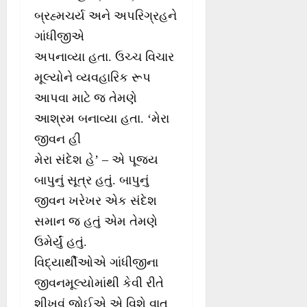
બ્રહ્મચર્ય અને અપરિગ્રહને
ગાંધીજીએ
અપનાવ્યા હતા. ઉચ્ચ વિચાર
મૂલ્યોને વ્યવહારિક રૂપ
આપવા માટે જ તેમણે
આશ્રમ બનાવ્યા હતા. ‘મેરા
જીવન હી
મેરા સંદેશ હે’ – એ પૂજ્ય
બાપુનું સૂત્ર હતું. બાપુનું
જીવન ખરેખર એક સંદેશ
સમાન જ હતું એમ તેમણે
ઉમેર્યું હતું.
વિદ્યાર્થીઓએ ગાંધીજીના
જીવનમૂલ્યોમાંથી કેવી રીતે
શીખવું જોઈએ એ વિશે વાત