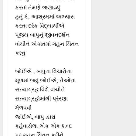
કરતાં તેમણે જણાવ્યું
હતું કે, આશ્રમમાં અભ્યાસ
કરતા દરેક વિદ્યાર્થીએ
પૂજ્ય બાપુનું જીવનદર્શન
વાંચીને એકાંતમાં ગહન ચિંતન
કરવું
જોઈએ , બાપુના વિચારોના
મૂળમાં જવું જોઈએ, તેઓના
સત્યાગ્રહ વિશે વાંચીને
સત્યાગ્રહોમાંથી પ્રેરણા
મેળવવી
જોઈએ, બાપુ દ્વારા
કહેવાયેલા એક એક શબ્દ
પર ગહન ચિંતન કરીને