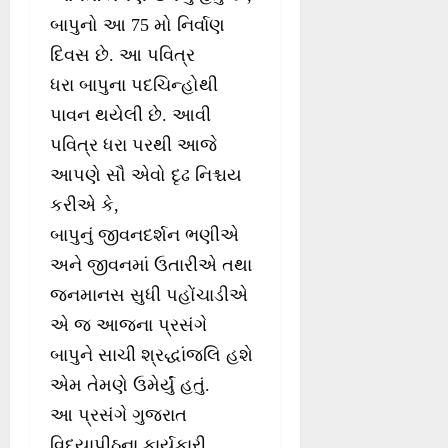
બાપુનો આ 75 મો નિર્વાણ
દિવસ છે. આ પવિત્ર
ધરા બાપુના પદચિન્હોથી
પાવન થયેલી છે. આવી
પવિત્ર ધરા પરથી આજે
આપણે સૌ એવો દૃઢ નિશ્ચય
કરીએ કે,
બાપુનું જીવનદર્શન ભણીએ
અને જીવનમાં ઉતારીએ તથા
જનમાનસ સુધી પહોંચાડીએ
એ જ આજના પ્રસંગે
બાપુને સાચી શ્રદ્ધાંજલિ હશે
એમ તેમણે ઉમેર્યું હતું.
આ પ્રસંગે ગુજરાત
વિદ્યાપીઠના કાર્યકારી