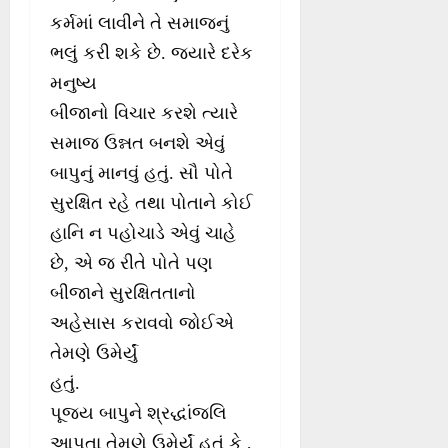
કર્મમાં લાવીને તે સમાજનું
ભલું કરી શકે છે. જ્યારે દરેક
મનુષ્ય
બીજાનો વિચાર કરશે ત્યારે
સમાજ ઉન્નત બનશે એવું
બાપુનું માનવું હતું. સૌ પોતે
સુરક્ષિત રહે તથા પોતાને કોઈ
હાનિ ન પહોચાડે એવું ચાહે
છે, એ જ રીતે પોતે પણ
બીજાને સુરક્ષિતતાનો
અહેસાસ કરાવવો જોઈએ
તેમણે ઉમેર્યું
હતું.
પૂજ્ય બાપુને શ્રદ્ધાંજલિ
આપતા તેમણે ઉમેર્યું હતું કે ,