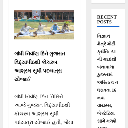
જનમાનસ સુધી
પહોંચાડીએ એ જ
RECENT
સાચી શ્રદ્ધાંજલિ :
POSTS
શ્રી આચાર્ય
વિજ્ઞાન
દેવવ્રતજી
ક્ષેત્રે મોટી
ક્રાંતિ: AI
ગાંધી નિર્વાણ દિને ગુજરાત
ની મદદથી
વિદ્યાપીઠથી કોચરબ
બનાવાયા
આશ્રમ સુધી પદયાત્રા
કુદરતમાં
યોજાઈ
અસ્તિત્વ ન
ધરાવતા 16
ગાંધી નિર્વાણ દિન નિમિત્તે
નવા
આજે ગુજરાત વિદ્યાપીઠથી
વાયરસ,
બેક્ટેરિયા
કોચરબ આશ્રમ સુધી
સામે મળશે
પદયાત્રા યોજાઈ હતી, જેમાં