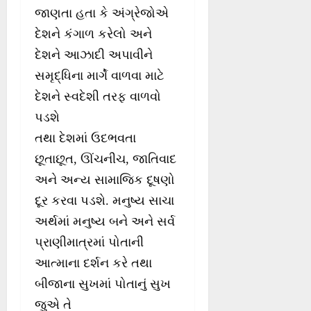
જાણતા હતા કે અંગ્રેજોએ
દેશને કંગાળ કરેલો અને
દેશને આઝાદી અપાવીને
સમૃદ્ધિના માર્ગે વાળવા માટે
દેશને સ્વદેશી તરફ વાળવો
પડશે
તથા દેશમાં ઉદભવતા
છૂતાછૂત, ઊંચનીચ, જાતિવાદ
અને અન્ય સામાજિક દૂષણો
દૂર કરવા પડશે. મનુષ્ય સાચા
અર્થમાં મનુષ્ય બને અને સર્વ
પ્રાણીમાત્રમાં પોતાની
આત્માના દર્શન કરે તથા
બીજાના સુખમાં પોતાનું સુખ
જુએ તે