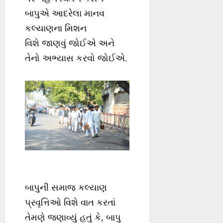
બાપુએ આદરેલા માનવ
કલ્યાણના મિશન
વિશે જાણવું જોઈએ અને
તેનો અભ્યાસ કરવો જોઈએ.
બાપુની સમાજ કલ્યાણ
પ્રવૃત્તિઓ વિશે વાત કરતાં
તેમણે જણાવ્યું હતું કે, બાપુ