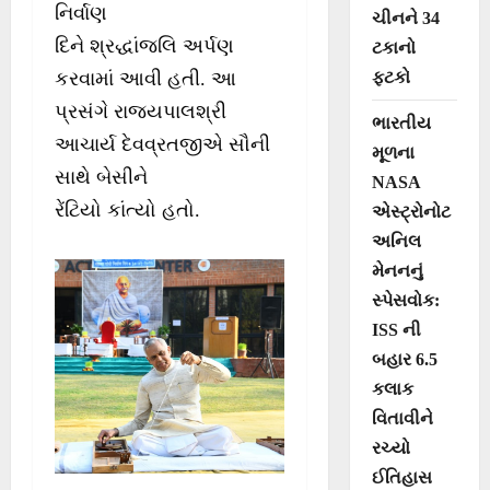
નિર્વાણ
ચીનને 34
દિને શ્રદ્ધાંજલિ અર્પણ
ટકાનો
ફટકો
કરવામાં આવી હતી. આ
પ્રસંગે રાજ્યપાલશ્રી
ભારતીય
આચાર્ય દેવવ્રતજીએ સૌની
મૂળના
સાથે બેસીને
NASA
રેંટિયો કાંત્યો હતો.
એસ્ટ્રોનોટ
અનિલ
મેનનનું
સ્પેસવોક:
ISS ની
બહાર 6.5
કલાક
વિતાવીને
રચ્યો
ઈતિહાસ