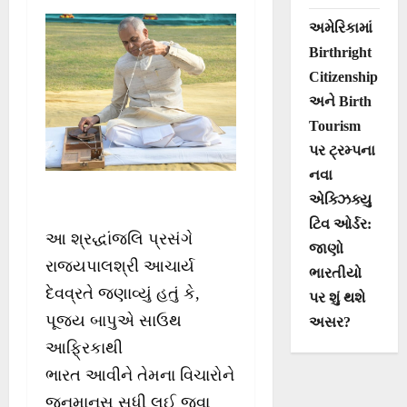
અમેરિકામાં
Birthright
Citizenship
અને Birth
Tourism
પર ટ્રમ્પના
નવા
એક્ઝિક્યુ
ટિવ ઓર્ડર:
આ શ્રદ્ધાંજલિ પ્રસંગે
જાણો
રાજ્યપાલશ્રી આચાર્ય
ભારતીયો
દેવવ્રતે જણાવ્યું હતું કે,
પર શું થશે
પૂજ્ય બાપુએ સાઉથ
અસર?
આફ્રિકાથી
ભારત આવીને તેમના વિચારોને
જનમાનસ સુધી લઈ જવા