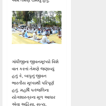
એમ તેમણે ઉમેર્યું હતું.
ગાંધીજીના જીવનમૂલ્યો વિશે
વાત કરતાં તેમણે જણાવ્યું
હતું કે, બાપુનું જીવન
ભારતીય મૂલ્યથી પરિપૂર્ણ
હતું. મહર્ષિ પતંજલિના
યોગશાસ્ત્રના મૂળ આધાર
એવા અહિંસા, સત્ય,