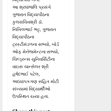
આ શ્રધાંજલિ પ્રસંગે
ગુજરાત વિદ્યાપીઠના
કુલસચિવશ્રી ડૉ.
નિખિલભાઈ ભટ્ટ, ગુજરાત
વિદ્યાપીઠના
ટ્રસ્ટીમંડળના સભ્યો, બોર્ડ
ઓફ મેનેજમેન્ટના સભ્યો,
ચિલ્ડ્રન્સ યુનિવર્સિટીના
વાઇસ ચાન્સેલર શ્રી
હર્ષદભાઈ પટેલ,
અધ્યાપકગણ સહિત મોટી
સંખ્યામાં વિદ્યાર્થીઓ
ઉપસ્થિત રહ્યા હતા.