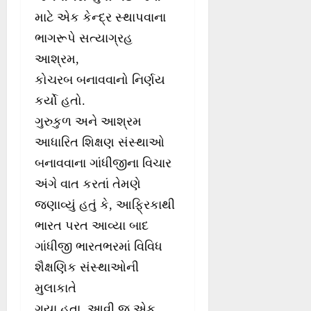
માટે એક કેન્દ્ર સ્થાપવાના
ભાગરૂપે સત્યાગ્રહ
આશ્રમ,
કોચરબ બનાવવાનો નિર્ણય
કર્યો હતો.
ગુરુકુળ અને આશ્રમ
આધારિત શિક્ષણ સંસ્થાઓ
બનાવવાના ગાંધીજીના વિચાર
અંગે વાત કરતાં તેમણે
જણાવ્યું હતું કે, આફ્રિકાથી
ભારત પરત આવ્યા બાદ
ગાંધીજી ભારતભરમાં વિવિધ
શૈક્ષણિક સંસ્થાઓની
મુલાકાતે
ગયા હતા. આવી જ એક