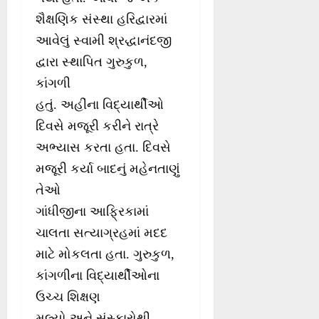
શૈક્ષણિક સંસ્થા હરિદ્વારમાં
આવેલું સ્વામી શ્રદ્ધાનંદજી
દ્વારા સ્થાપિત ગુરુકુળ,
કાંગળી
હતું. અહીંના વિદ્યાર્થીઓ
દિવસે મજૂરી કરીને રાત્રે
અભ્યાસ કરતા હતા. દિવસે
મજૂરી કર્યા બાદનું મહેનતાણું
તેઓ
ગાંધીજીના આફ્રિકામાં
ચાલતા સત્યાગ્રહમાં મદદ
માટે મોકલતા હતા. ગુરુકુળ,
કાંગળીના વિદ્યાર્થીઓના
ઉચ્ચ શિક્ષણ
મૂલ્યો અને સંસ્કારોથી