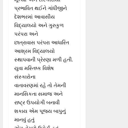
પ્રભાવિત થઈને ગાંધીજીને
દેશભરમાં આવાસીય
વિદ્યાલયો અને ગુરુકુળ
પરંપરા અને
છાત્રાવાસ પરંપરા આધારિત
આશ્રમ વિદ્યાલયો
સ્થાપવાની પ્રેરણા મળી હતી.
યુવા મસ્તિષ્ક વિશેષ
સંસ્કારોના
વાતાવરણમાં રહે તો તેમની
માનસિકતા સમાજ અને
રાષ્ટ્ર ઉપયોગી બનાવી
શકાય એમ પૂજ્ય બાપુનું
માનવું હતું