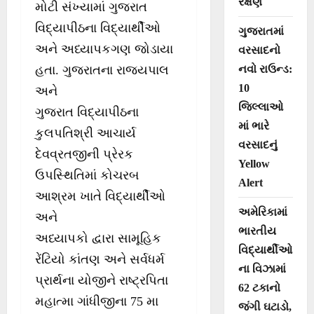
રક્ષણ
મોટી સંખ્યામાં ગુજરાત
વિદ્યાપીઠના વિદ્યાર્થીઓ
ગુજરાતમાં
અને અધ્યાપકગણ જોડાયા
વરસાદનો
નવો રાઉન્ડ:
હતા. ગુજરાતના રાજ્યપાલ
10
અને
જિલ્લાઓ
ગુજરાત વિદ્યાપીઠના
માં ભારે
કુલપતિશ્રી આચાર્ય
વરસાદનું
દેવવ્રતજીની પ્રેરક
Yellow
ઉપસ્થિતિમાં કોચરબ
Alert
આશ્રમ ખાતે વિદ્યાર્થીઓ
અમેરિકામાં
અને
ભારતીય
અધ્યાપકો દ્વારા સામૂહિક
વિદ્યાર્થીઓ
રેંટિયો કાંતણ અને સર્વધર્મ
ના વિઝામાં
પ્રાર્થના યોજીને રાષ્ટ્રપિતા
62 ટકાનો
મહાત્મા ગાંધીજીના 75 મા
જંગી ઘટાડો,