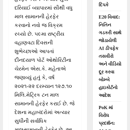
દિપકે
દરિયાઈ વ્યાપારમાં સૌથી વધુ
માલ સામાનની હેરફેર
E20 વિવાદ:
કરવાનો નવો જ વિક્રમ
નિતિન
ગડકરી સાથે
રચ્યો છે. ૫૯મા રાષ્ટ્રીય
જોડાયેલી
વહાણવટા દિવસની
AI ડીપફેક
શુભેચ્છાઓ આપતાં
તસવીરો
દીનદયાળ પોર્ટ ઓથોરિટીના
અને વીડિયો
ચેરમેન એસ.કે. મહેતાએ
દૂર કરવા
જણાવ્યું હતું કે, વર્ષ
બોમ્બે
૨૦૨૧-૨૨ દરમ્યાન ૧૨૭.૧૦
હાઇકોર્ટનો
મિલિ.મેટ્રિક ટન માલ
આદેશ
સામાનની હેરફેર કરાઈ છે. જે
PoK માં
દેશના મહાબંદરોમાં અત્યાર
વિરોધ
સુધીની સર્વાધિક
પ્રદર્શન:
માલસામાનની હેરફેર છે. આ