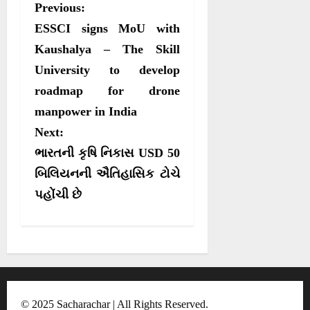
P
Previous:
e
e
e
e
i
b
s
g
o
o
o
o
t
o
A
r
o
ESSCI signs MoU with
n
n
n
n
t
o
p
a
e
k
p
m
s
Kaushalya – The Skill
r
University to develop
t
)
roadmap for drone
n
manpower in India
a
Next:
v
ભારતની કૃષિ નિકાસ USD 50
i
બિલિયનની ઐતિહાસિક ટોચે
g
પહોંચી છે
a
t
i
o
n
© 2025 Sacharachar | All Rights Reserved.