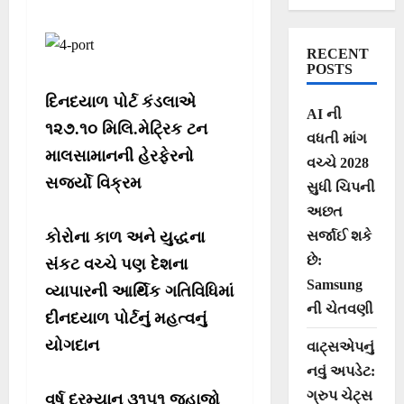
RECENT
POSTS
દિનદયાળ પોર્ટ કંડલાએ
AI ની
૧૨૭.૧૦ મિલિ.મેટ્રિક ટન
વધતી માંગ
માલસામાનની હેરફેરનો
વચ્ચે 2028
સર્જ્યો વિક્રમ
સુધી ચિપની
અછત
કોરોના કાળ અને યુદ્ધના
સર્જાઈ શકે
છે:
સંકટ વચ્ચે પણ દેશના
Samsung
વ્યાપારની આર્થિક ગતિવિધિમાં
ની ચેતવણી
દીનદયાળ પોર્ટનું મહત્વનું
યોગદાન
વાટ્સએપનું
નવું અપડેટ:
ગ્રુપ ચેટ્સ
વર્ષ દરમ્યાન ૩૧૫૧ જહાજો