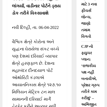
માટે 3 નવા
લાંગર્યા, વાડીનાર પોર્ટને ડ્રાય
ફીચર્સ
ડોક તરીકે વિકસાવાશે
લોન્ચ,
જાણો
નવી દિલ્હી, તા. 06-04-2022
તમામ
વિગતો
વૈશ્વિક ક્ષેત્રે કોરોના અને
CJP નો
યુદ્ધના ઘેરાયેલા સંકટ વચ્ચે
ફ્યુચર
પણ દેશમાં દરિયાઈ વ્યાપાર
પ્લાન:
ક્ષેત્રે હરણફાળ છે. દેશના
‘રાજકીય
મહાબંદર દીનદયાળ પોર્ટ
પક્ષ નહીં
ઓથોરિટી કંડલાએ
બનાવીએ,
આયાતનિકાસ ક્ષેત્રે ૧૨૭.૧૦
પ્રેશર ગ્રુપ
મિલિયન મેટ્રિક ટન માલ
તરીકે કામ
કરીશું’ –
સામાનની દરિયાઈ માર્ગે
અભિજીત
હેરફેર કરીને અત્યાર સુધી