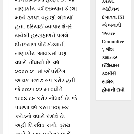
JAAC
નાણાકીય વર્ષ દરમ્યાન કંડલા
આંદોલન
મધ્યે ૩૧૫૧ વહાણો લાંગર્યા
દબાવવા ISI
એ બનાવી
હતા. દરિયાઈ વ્યાપાર ક્ષેત્રે
‘Peace
થયેલી હરણફાળને પગલે
Committee
દીનદયાળ પોર્ટ કંડલાની
’, જૈશ
નાણાકીય આવકમાં પણ
કમાન્ડર
વધારો નોંધાયો છે. વર્ષ
ઈલિયાસ
૨૦૨૦-૨૧ માં ઓપરેટિંગ
કશ્મીરી
આવક ૧૭૧૭.૯૫ કરોડ હતી
સામેલ
જે ૨૦૨૧-૨૨ માં વધીને
હોવાનો દાવો
૧૮૨૪.૮૯ કરોડ નોંધાઈ છે. જે
પાછલા વર્ષ કરતાં ૧૦૬.૯૪
કરોડનો વધારો દર્શાવે છે.
અહીં લિકવિડ કાર્ગો, ડ્રાય