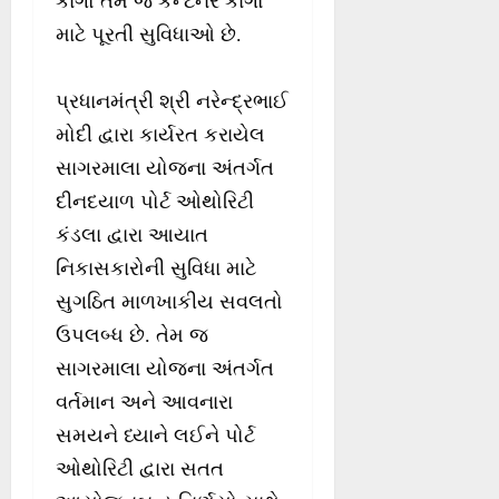
કાર્ગો તેમ જ કન્ટેનર કાર્ગો
માટે પૂરતી સુવિધાઓ છે.
પ્રધાનમંત્રી શ્રી નરેન્દ્રભાઈ
મોદી દ્વારા કાર્યરત કરાયેલ
સાગરમાલા યોજના અંતર્ગત
દીનદયાળ પોર્ટ ઓથોરિટી
કંડલા દ્વારા આયાત
નિકાસકારોની સુવિધા માટે
સુગઠિત માળખાકીય સવલતો
ઉપલબ્ધ છે. તેમ જ
સાગરમાલા યોજના અંતર્ગત
વર્તમાન અને આવનારા
સમયને ધ્યાને લઈને પોર્ટ
ઓથોરિટી દ્વારા સતત