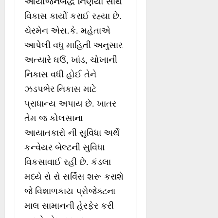
આયોજનબદ્ધ નિર્ણયો સાથે
વિકાસ કાર્યો કરાઈ રહ્યા છે.
ચેરમેન એસ.કે. મહેતાએ
આપેલી વધુ માહિતી અનુસાર
અત્યારે ઘઉં, ખાંડ, ચોખાની
નિકાસ વધી હોઈ તેને
ઝડપભેર નિકાસ માટે
પ્રાધાન્ય અપાય છે. ખાતર
તેમ જ કોલસાના
આયાતકારો ની સુવિધા અર્થે
કન્વેયર બેલ્ટની સુવિધા
વિકસાવાઈ રહી છે. કંડલા
મધ્યે રો રો સર્વિસ શરૂ કરાશે
જે વિશાળકાય પ્રોજેક્ટના
માલ સામાનની હેરફેર કરી