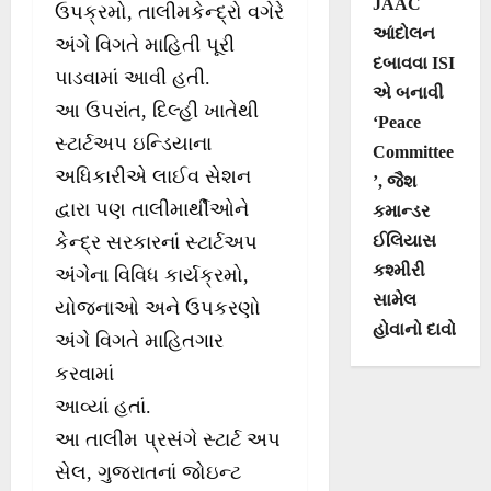
JAAC
ઉપક્રમો, તાલીમકેન્દ્રો વગેરે
આંદોલન
અંગે વિગતે માહિતી પૂરી
દબાવવા ISI
પાડવામાં આવી હતી.
એ બનાવી
આ ઉપરાંત, દિલ્હી ખાતેથી
‘Peace
સ્ટાર્ટઅપ ઇન્ડિયાના
Committee
અધિકારીએ લાઈવ સેશન
’, જૈશ
દ્વારા પણ તાલીમાર્થીઓને
કમાન્ડર
ઈલિયાસ
કેન્દ્ર સરકારનાં સ્ટાર્ટઅપ
કશ્મીરી
અંગેના વિવિધ કાર્યક્રમો,
સામેલ
યોજનાઓ અને ઉપકરણો
હોવાનો દાવો
અંગે વિગતે માહિતગાર
કરવામાં
આવ્યાં હતાં.
આ તાલીમ પ્રસંગે સ્ટાર્ટ અપ
સેલ, ગુજરાતનાં જોઇન્ટ