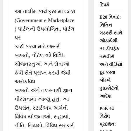
દિપકે
આ તાલીમ કાર્યક્રમમાં GeM
E20 વિવાદ:
(Government e Marketplace
નિતિન
) પોર્ટલની ઉપયોગિતા, પોર્ટલ
ગડકરી સાથે
પર
જોડાયેલી
કાર્ય કરવા માટે જરૂરી
AI ડીપફેક
બાબતો, પોર્ટલ વડે વિવિધ
તસવીરો
ચીજવસ્તુઓ અને સેવાઓ
અને વીડિયો
દૂર કરવા
કેવી રીતે પ્રાપ્ત કરવી જેવી
બોમ્બે
અનેકવિધ
હાઇકોર્ટનો
બાબતો અંગે તલસ્પર્શી જ્ઞાન
આદેશ
પીરસવામાં આવ્યું હતું. આ
ઉપરાંત, સ્ટાર્ટઅપ અંગેની
PoK માં
વિરોધ
વિવિધ યોજનાઓ, સહાયો,
પ્રદર્શન:
નીતિ- નિયમો, વિવિધ સરકારી