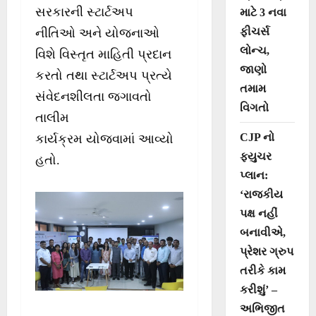
સરકારની સ્ટાર્ટઅપ
માટે 3 નવા
ફીચર્સ
નીતિઓ અને યોજનાઓ
લોન્ચ,
વિશે વિસ્તૃત માહિતી પ્રદાન
જાણો
કરતો તથા સ્ટાર્ટઅપ પ્રત્યે
તમામ
સંવેદનશીલતા જગાવતો
વિગતો
તાલીમ
CJP નો
કાર્યક્રમ યોજવામાં આવ્યો
ફ્યુચર
હતો.
પ્લાન:
‘રાજકીય
પક્ષ નહીં
બનાવીએ,
પ્રેશર ગ્રુપ
તરીકે કામ
કરીશું’ –
અભિજીત