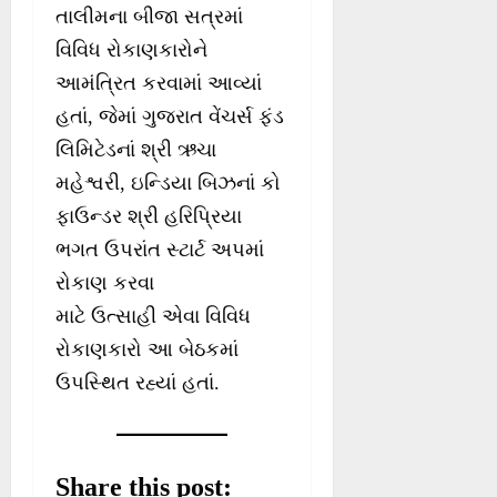
તાલીમના બીજા સત્રમાં
વિવિધ રોકાણકારોને
આમંત્રિત કરવામાં આવ્યાં
હતાં, જેમાં ગુજરાત વેંચર્સ ફંડ
લિમિટેડનાં શ્રી ઋચા
મહેશ્વરી, ઇન્ડિયા બિઝનાં કો
ફાઉન્ડર શ્રી હરિપ્રિયા
ભગત ઉપરાંત સ્ટાર્ટ અપમાં
રોકાણ કરવા
માટે ઉત્સાહી એવા વિવિધ
રોકાણકારો આ બેઠકમાં
ઉપસ્થિત રહ્યાં હતાં.
Share this post: