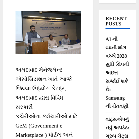
કચેરીઓના
કર્મચારીઓ માટે
RECENT
GeM
POSTS
(Government e
AI ની
Marketplace )અને
વધતી માંગ
સ્ટાર્ટઅપ અંગેના
વચ્ચે 2028
સુધી ચિપની
નીતિ-નિયમો અંગે
અમદાવાદ મેનેજમેન્ટ
અછત
તાલીમ કાર્યક્રમ
એસોસિયશન ખાતે આજે
સર્જાઈ શકે
જિલ્લા ઉદ્યોગ કેન્દ્ર,
છે:
અમદાવાદ દ્વારા વિવિધ
Samsung
ની ચેતવણી
સરકારી
કચેરીઓના કર્મચારીઓ માટે
વાટ્સએપનું
GeM (Government e
નવું અપડેટ:
Marketplace ) પોર્ટલ અને
ગ્રુપ ચેટ્સ