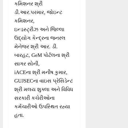
કમિશનર શ્રી
ડી.આર.પરમાર, જોઇન્ટ
કમિશનર,
ઇન્ડસ્ટ્રીઝ અને જિલ્લા
ઉદ્યોગ કેન્દ્રના જનરલ
મેનેજર શ્રી આર. ડી.
બારહટ, GeM પોર્ટલના શ્રી
સાગર સોની,
iACEના શ્રી મનીષ કુમાર,
GUJSECના વાઇસ પ્રેસિડેન્ટ
શ્રી મલય શુક્લા અને વિવિધ
સરકારી કચેરીઓના
કર્મચારીઓ ઉપસ્થિત રહ્યા
હતા.