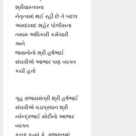
શ્રીવાસ્તવના
નેતૃત્વમાં થઈ રહી છે તે બદલ
અમદાવાદ શહેર પોલીસના
તમામ અધિકારી કર્મચારી
અને
જવાનોનો શ્રી હર્ષભાઈ
સંઘવીએ આભાર પણ વ્યક્ત
કર્યો હતો
ગૃહ રાજ્યમંત્રી શ્રી હર્ષભાઈ
સંઘવીએ વડાપ્રધાન શ્રી
નરેન્દ્રભાઈ મોદીનો આભાર
વ્યક્ત
કરતા કહ્યું કે, ગુજરાતમાં