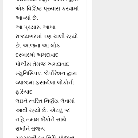
એક વિશિષ્ટ પ્રયાસ કરવામાં
આવ્યો છે.
આ પ્રયાસ આખા
રાજ્યભરમાં પણ ચાલી રહ્યો
છે. આજના આ લોક
દરબારમાં અમદાવાદ
પોલીસ તેમજ અમદાવાદ
મ્યુનિસિપલ કોર્પોરેશન દ્વારા
વ્યાજમાં ફસાયેલા લોકોની
ફરિયાદ
લઇને ત્વરિત નિર્ણય લેવામાં
આવી રહ્યો છે. એટલું જ
નહિ તમામ બેંકોને સાથે
રાખીને રાજ્ય