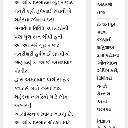
આ લોક દરબારમાં ગૃહ રાજ્ય
અટકળો
મંત્રી શ્રી હર્ષભાઈ સંઘવીએ
તેજ
શહેરના ઝોન વાઇસ
ટેન્શન દૂર
બનાવેલા વિવિધ ક્લસ્ટરોની
કરવા
પણ મુલાકાત લીધી હતી.
જાપાની
આ અવસરે ગૃહ રાજ્ય
મહિલાએ
મંત્રીશ્રી હર્ષભાઈ સંઘવીએ
258 કરોડના
જણાવ્યું કે, આજે અમદાવાદ
ઓનલાઇન
શોપિંગ કરી,
પોલીસ
ડિલિવરી
દ્વારા અમદાવાદ પોલીસ હેડ
વખતે
ક્વાટર્સ ખાતે અમદાવાદ
કેન્સલ
શહેરના નાગરિકો માટે લોક
કરતા
દરબારનું
ધરપકડ
આયોજન કરવામાં આવ્યું છે.
વિજ્ઞાન
આ લોક દરબાર એટલા માટે