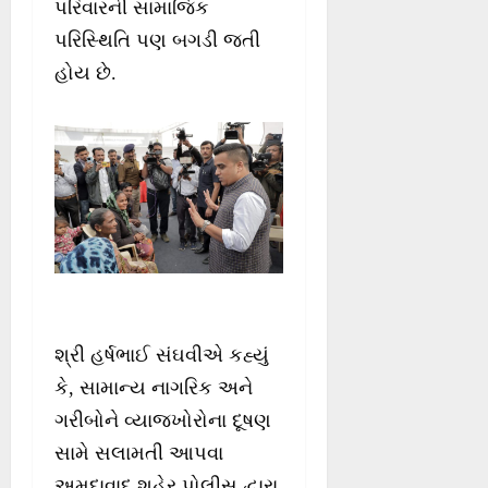
પરિવારની સામાજિક
પરિસ્થિતિ પણ બગડી જતી
હોય છે.
શ્રી હર્ષભાઈ સંઘવીએ કહ્યું
કે, સામાન્ય નાગરિક અને
ગરીબોને વ્યાજખોરોના દૂષણ
સામે સલામતી આપવા
અમદાવાદ શહેર પોલીસ દ્વારા