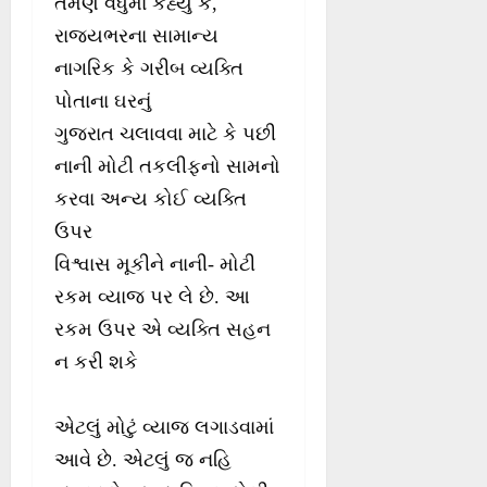
તેમણે વધુમાં કહ્યું કે,
રાજ્યભરના સામાન્ય
નાગરિક કે ગરીબ વ્યક્તિ
પોતાના ઘરનું
ગુજરાત ચલાવવા માટે કે પછી
નાની મોટી તકલીફનો સામનો
કરવા અન્ય કોઈ વ્યક્તિ
ઉપર
વિશ્વાસ મૂકીને નાની- મોટી
રકમ વ્યાજ પર લે છે. આ
રકમ ઉપર એ વ્યક્તિ સહન
ન કરી શકે
એટલું મોટું વ્યાજ લગાડવામાં
આવે છે. એટલું જ નહિ