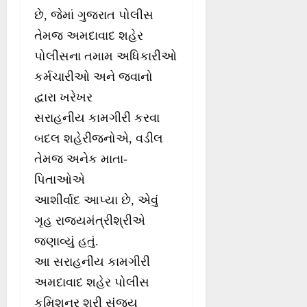
છે, જેમાં ગુજરાત પોલીસ
તેમજ અમદાવાદ શહેર
પોલીસના તમામ અધિકારીઓ
કર્મચારીઓ અને જવાનો
દ્વારા ખરેખર
સરાહનીય કામગીરી કરવા
બદલ શહેરીજનોએ, વડીલ
તેમજ અનેક માતા-
પિતાઓએ
આશીર્વાદ આપ્યા છે, એવું
ગૃહ રાજ્યમંત્રીશ્રીએ
જણાવ્યું હતું.
આ સરાહનીય કામગીરી
અમદાવાદ શહેર પોલીસ
કમિશનર શ્રી સંજય