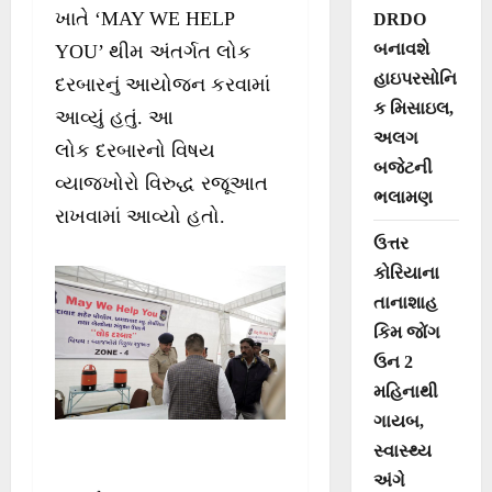
ખાતે ‘MAY WE HELP
DRDO
બનાવશે
YOU’ થીમ અંતર્ગત લોક
હાઇપરસોનિ
દરબારનું આયોજન કરવામાં
ક મિસાઇલ,
આવ્યું હતું. આ
અલગ
લોક દરબારનો વિષય
બજેટની
વ્યાજખોરો વિરુદ્ધ રજૂઆત
ભલામણ
રાખવામાં આવ્યો હતો.
ઉત્તર
કોરિયાના
તાનાશાહ
કિમ જોંગ
ઉન 2
મહિનાથી
ગાયબ,
સ્વાસ્થ્ય
અંગે