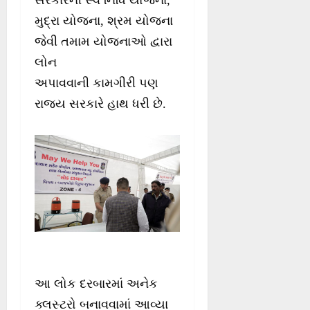
સરકારની સ્વ નિધિ યોજના,
મુદ્રા યોજના, શ્રમ યોજના
જેવી તમામ યોજનાઓ દ્વારા
લોન
અપાવવાની કામગીરી પણ
રાજ્ય સરકારે હાથ ધરી છે.
આ લોક દરબારમાં અનેક
ક્લસ્ટરો બનાવવામાં આવ્યા