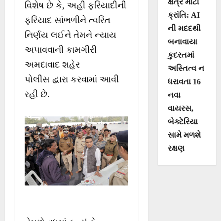
ક્ષેત્રે મોટી
વિશેષ છે કે, અહી ફરિયાદીની
ક્રાંતિ: AI
ફરિયાદ સાંભળીને ત્વરિત
ની મદદથી
નિર્ણય લઈને તેમને ન્યાય
બનાવાયા
અપાવવાની કામગીરી
કુદરતમાં
અમદાવાદ શહેર
અસ્તિત્વ ન
પોલીસ દ્વારા કરવામાં આવી
ધરાવતા 16
રહી છે.
નવા
વાયરસ,
બેક્ટેરિયા
સામે મળશે
રક્ષણ