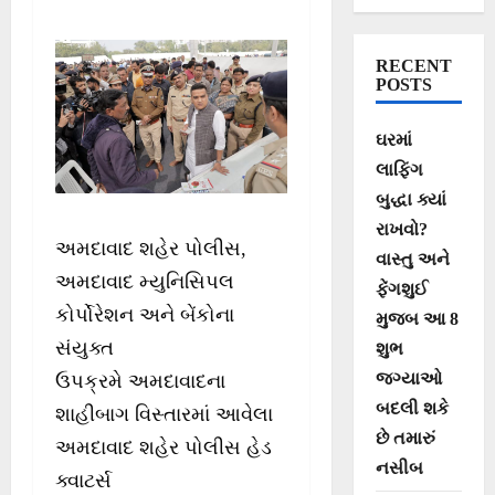
અમદાવાદ શહેર
પોલીસ હેડ ક્વાટર્સ
RECENT
ખાતે ‘MAY WE
POSTS
HELP YOU’ થીમ
ઘરમાં
અંતર્ગત ‘લોક
લાફિંગ
દરબાર’નું આયોજન
બુદ્ધા ક્યાં
રાખવો?
અમદાવાદ શહેર પોલીસ,
વાસ્તુ અને
અમદાવાદ મ્યુનિસિપલ
ફેંગશુઈ
કોર્પોરેશન અને બેંકોના
મુજબ આ 8
સંયુક્ત
શુભ
જગ્યાઓ
ઉપક્રમે અમદાવાદના
બદલી શકે
શાહીબાગ વિસ્તારમાં આવેલા
છે તમારું
અમદાવાદ શહેર પોલીસ હેડ
નસીબ
ક્વાટર્સ