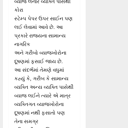
વ્યાજ લેનાર વ્યક્તિ પાસેથી
કોરા
સ્ટેમ્પ પેપર ઉપર સાઈન પણ
લઈ લેવામાં આવે છે. આ
પ્રકારે રાજ્યના સામાન્ય
નાગરિક
અને ગરીબો વ્યાજખોરોના
દૂષણમાં ફસાઈ જાય છે.
આ સંદર્ભમાં તેમણે વધુમાં
કહ્યું કે, ગરીબ કે સામાન્ય
વ્યક્તિ અન્ય વ્યક્તિ પાસેથી
વ્યાજ લઈને ત્યારે એ માત્ર
વ્યક્તિગત વ્યાજખોરોના
દૂષણમાં નથી ફસાતો પણ
તેના સમગ્ર