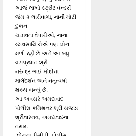
આજે લાખો સ્ટ્રીટ વેન્ડર્સ
જેમ કે લારીવાળા, નાની મોટી
દુકાન
ચલાવતા વેપારીઓ, નાના
વ્યવસાયિકોએ પણ લોન
મળી રહી છે અને આ બધું
વડાપ્રધાન શ્રી
નરેન્દ્ર ભાઈ મોદીના
માર્ગદર્શન અને નેતૃત્વમાં
શક્ય બન્યું છે.
આ અવસરે અમદાવાદ
પોલીસ કમિશનર શ્રી સંજય
શ્રીવાસ્તવ, અમદાવાદના
તમામ
ઝોનના ડીસીપી, પોલીસ