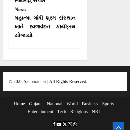
સમારોહ સંપન્ન
v
Next:
i
મહાત્મા ગાંધી શ્રમ સંસ્થાન
g
ખાતે ધ્વજવંદન કાર્યક્રમ
a
યોજાયો
t
i
o
n
© 2025 Sacharachar | All Rights Reserved.
Home
Gujarat
National
World
Business
Sports
Entertainment
Tech
Religious
NRI
F
Y
T
I
W