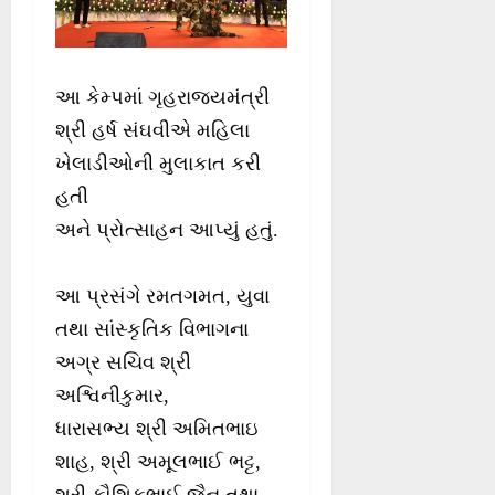
આ કેમ્પમાં ગૃહરાજ્યમંત્રી
શ્રી હર્ષ સંઘવીએ મહિલા
ખેલાડીઓની મુલાકાત કરી
હતી
અને પ્રોત્સાહન આપ્યું હતું.
આ પ્રસંગે રમતગમત, યુવા
તથા સાંસ્કૃતિક વિભાગના
અગ્ર સચિવ શ્રી
અશ્વિનીકુમાર,
ધારાસભ્ય શ્રી અમિતભાઇ
શાહ, શ્રી અમૂલભાઈ ભટ્ટ,