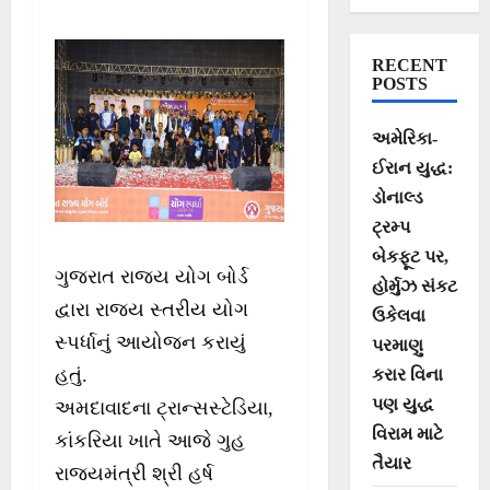
સ્પર્ધાનો સમાપન
સમારોહ યોજાયો
RECENT
POSTS
અમેરિકા-
ઈરાન યુદ્ધ:
ડોનાલ્ડ
ટ્રમ્પ
બેકફૂટ પર,
ગુજરાત રાજ્ય યોગ બોર્ડ
હોર્મુઝ સંકટ
દ્વારા રાજ્ય સ્તરીય યોગ
ઉકેલવા
સ્પર્ધાનું આયોજન કરાયું
પરમાણુ
હતું.
કરાર વિના
પણ યુદ્ધ
અમદાવાદના ટ્રાન્સસ્ટેડિયા,
વિરામ માટે
કાંકરિયા ખાતે આજે ગુહ
તૈયાર
રાજ્યમંત્રી શ્રી હર્ષ