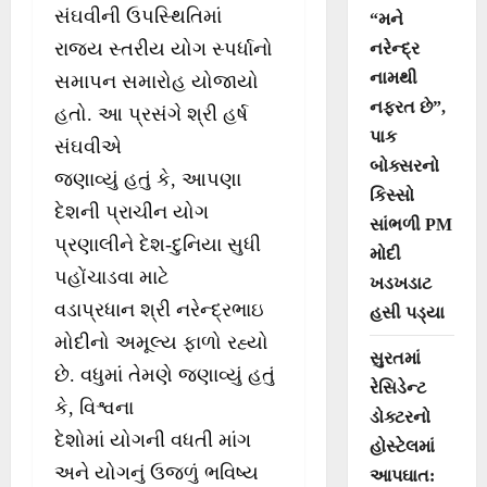
સંઘવીની ઉપસ્થિતિમાં
“મને
રાજ્ય સ્તરીય યોગ સ્પર્ધાનો
નરેન્દ્ર
નામથી
સમાપન સમારોહ યોજાયો
નફરત છે”,
હતો. આ પ્રસંગે શ્રી હર્ષ
પાક
સંઘવીએ
બોક્સરનો
જણાવ્યું હતું કે, આપણા
કિસ્સો
દેશની પ્રાચીન યોગ
સાંભળી PM
પ્રણાલીને દેશ-દુનિયા સુધી
મોદી
પહોંચાડવા માટે
ખડખડાટ
વડાપ્રધાન શ્રી નરેન્દ્રભાઇ
હસી પડ્યા
મોદીનો અમૂલ્ય ફાળો રહ્યો
સુરતમાં
છે. વધુમાં તેમણે જણાવ્યું હતું
રેસિડેન્ટ
કે, વિશ્વના
ડોક્ટરનો
દેશોમાં યોગની વધતી માંગ
હોસ્ટેલમાં
અને યોગનું ઉજળું ભવિષ્ય
આપઘાત: