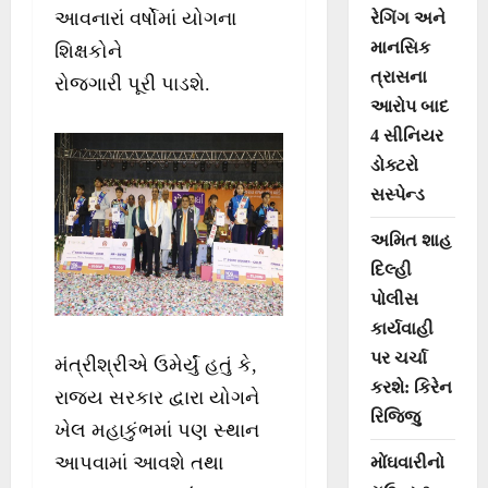
આવનારાં વર્ષોમાં યોગના
રેગિંગ અને
માનસિક
શિક્ષકોને
ત્રાસના
રોજગારી પૂરી પાડશે.
આરોપ બાદ
4 સીનિયર
ડોક્ટરો
સસ્પેન્ડ
અમિત શાહ
દિલ્હી
પોલીસ
કાર્યવાહી
પર ચર્ચા
મંત્રીશ્રીએ ઉમેર્યું હતું કે,
કરશે: કિરેન
રાજ્ય સરકાર દ્વારા યોગને
રિજિજુ
ખેલ મહાકુંભમાં પણ સ્થાન
આપવામાં આવશે તથા
મોંઘવારીનો