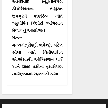
અમદાવાદ મ્યુનિસિપલ
t
)
કોર્પોરેશનના સંયુક્ત
n
ઉપક્રમે કાંકરિયા ખાતે
a
“સુપોષિત કિશોરી અભિયાન
v
મેળા” નું આયોજન
i
Next:
g
મુખ્યમંત્રીશ્રી ભૂપેન્દ્ર પટેલ
a
સોલા ખાતે નિર્માણાધીન
t
એ.એમ.સી. ઓક્સિજન પાર્ક
i
ખાતે 6800 વૃક્ષોના વૃક્ષારોપણ
o
કાર્યક્રમમાં સહભાગી થયા
n