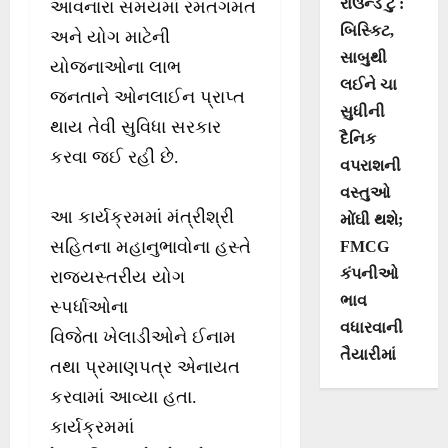
રાઉન્ડ ટુ :
આવનારા સમયમાં રમતગમત
બિસ્કિટ,
અને યોગ માટેની
સાબુથી
યોજનાઓના લાભ
લઈને ચા
જનતાને ઓનલાઈન પ્રાપ્ત
સુધીની
થાય તેવી સુવિધા સરકાર
દૈનિક
કરવા જઈ રહી છે.
વપરાશની
વસ્તુઓ
આ કાર્યક્રમમાં મંત્રીશ્રી
મોંઘી થશે;
સહિતના મહાનુભાવોના હસ્તે
FMCG
કંપનીઓ
રાજ્યસ્તરીય યોગ
ભાવ
સ્પર્ધાઓના
વધારવાની
વિજેતા ખેલાડીઓને ઈનામ
તૈયારીમાં
તથા પ્રમાણપત્ર એનાયત
કરવામાં આવ્યા હતા.
કાર્યક્રમમાં