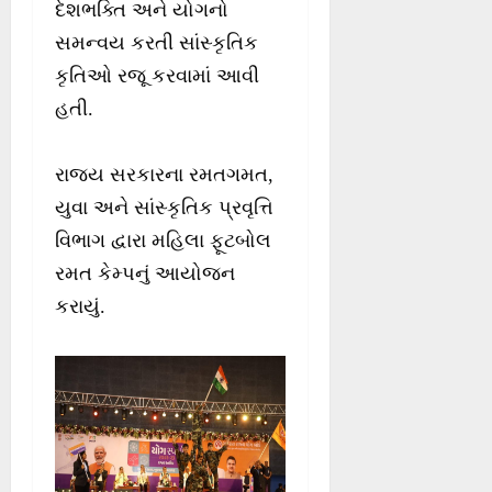
દેશભક્તિ અને યોગનો
સમન્વય કરતી સાંસ્કૃતિક
કૃતિઓ રજૂ કરવામાં આવી
હતી.
રાજ્ય સરકારના રમતગમત,
યુવા અને સાંસ્કૃતિક પ્રવૃત્તિ
વિભાગ દ્વારા મહિલા ફૂટબોલ
રમત કેમ્પનું આયોજન
કરાયું.