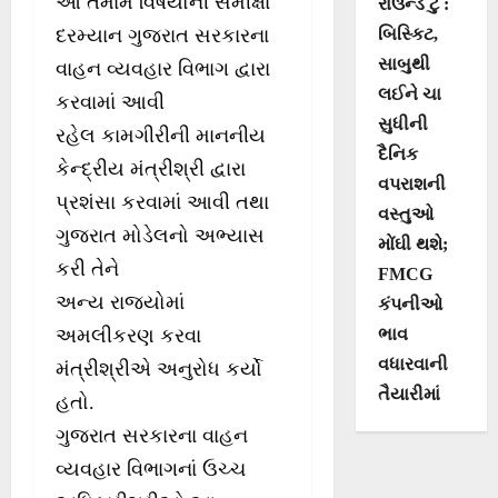
આ તમામ વિષયોની સમીક્ષા
રાઉન્ડ ટુ :
દરમ્યાન ગુજરાત સરકારના
બિસ્કિટ,
સાબુથી
વાહન વ્યવહાર વિભાગ દ્વારા
લઈને ચા
કરવામાં આવી
સુધીની
રહેલ કામગીરીની માનનીય
દૈનિક
કેન્દ્રીય મંત્રીશ્રી દ્વારા
વપરાશની
પ્રશંસા કરવામાં આવી તથા
વસ્તુઓ
ગુજરાત મોડેલનો અભ્યાસ
મોંઘી થશે;
કરી તેને
FMCG
અન્ય રાજ્યોમાં
કંપનીઓ
અમલીકરણ કરવા
ભાવ
વધારવાની
મંત્રીશ્રીએ અનુરોધ કર્યો
તૈયારીમાં
હતો.
ગુજરાત સરકારના વાહન
વ્યવહાર વિભાગનાં ઉચ્ચ