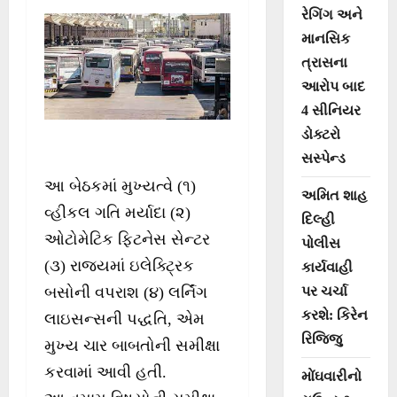
રેગિંગ અને
માનસિક
ત્રાસના
આરોપ બાદ
4 સીનિયર
ડોક્ટરો
સસ્પેન્ડ
આ બેઠકમાં મુખ્યત્વે (૧)
અમિત શાહ
વ્હીકલ ગતિ મર્યાદા (૨)
દિલ્હી
ઓટોમેટિક ફિટનેસ સેન્ટર
પોલીસ
(૩) રાજ્યમાં ઇલેક્ટ્રિક
કાર્યવાહી
બસોની વપરાશ (૪) લર્નિંગ
પર ચર્ચા
કરશે: કિરેન
લાઇસન્સની પદ્ધતિ, એમ
રિજિજુ
મુખ્ય ચાર બાબતોની સમીક્ષા
કરવામાં આવી હતી.
મોંઘવારીનો