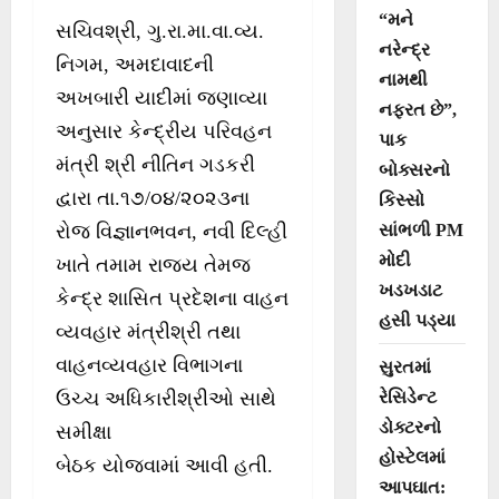
“મને
સચિવશ્રી, ગુ.રા.મા.વા.વ્ય.
નરેન્દ્ર
નિગમ, અમદાવાદની
નામથી
અખબારી યાદીમાં જણાવ્યા
નફરત છે”,
અનુસાર કેન્દ્રીય પરિવહન
પાક
મંત્રી શ્રી નીતિન ગડકરી
બોક્સરનો
દ્વારા તા.૧૭/૦૪/૨૦૨૩ના
કિસ્સો
રોજ વિજ્ઞાનભવન, નવી દિલ્હી
સાંભળી PM
મોદી
ખાતે તમામ રાજ્ય તેમજ
ખડખડાટ
કેન્દ્ર શાસિત પ્રદેશના વાહન
હસી પડ્યા
વ્યવહાર મંત્રીશ્રી તથા
વાહનવ્યવહાર વિભાગના
સુરતમાં
ઉચ્ચ અધિકારીશ્રીઓ સાથે
રેસિડેન્ટ
ડોક્ટરનો
સમીક્ષા
હોસ્ટેલમાં
બેઠક યોજવામાં આવી હતી.
આપઘાત: