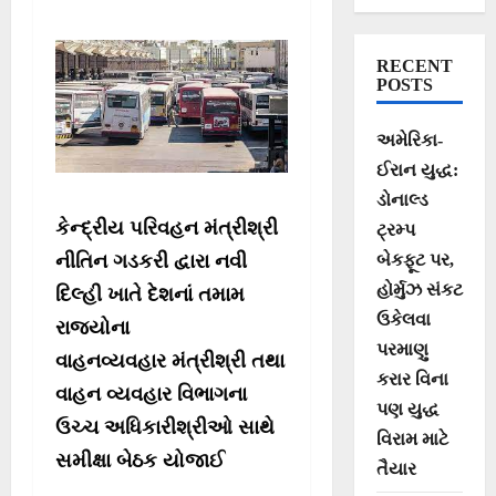
પ્રશંસા
RECENT
POSTS
અમેરિકા-
ઈરાન યુદ્ધ:
ડોનાલ્ડ
કેન્દ્રીય પરિવહન મંત્રીશ્રી
ટ્રમ્પ
નીતિન ગડકરી દ્વારા નવી
બેકફૂટ પર,
હોર્મુઝ સંકટ
દિલ્હી ખાતે દેશનાં તમામ
ઉકેલવા
રાજ્યોના
પરમાણુ
વાહનવ્યવહાર મંત્રીશ્રી તથા
કરાર વિના
વાહન વ્યવહાર વિભાગના
પણ યુદ્ધ
ઉચ્ચ અધિકારીશ્રીઓ સાથે
વિરામ માટે
સમીક્ષા બેઠક યોજાઈ
તૈયાર