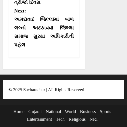
ત્રીજો દિવસ
t
)
Next:
n
અમદાવાદ જિલ્લામાં બાળ
a
લગ્નો અટકાવવા જિલ્લા
v
સમાજ સુરક્ષા અધિકારીની
i
પહેલ
g
a
t
i
o
© 2025 Sacharachar | All Rights Reserved.
n
Home
Gujarat
National
World
Business
Sports
Entertainment
Tech
Religious
NRI