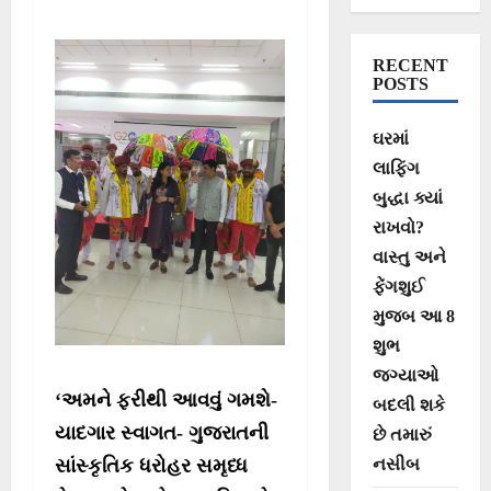
RECENT
POSTS
ઘરમાં
લાફિંગ
બુદ્ધા ક્યાં
રાખવો?
વાસ્તુ અને
ફેંગશુઈ
મુજબ આ 8
શુભ
જગ્યાઓ
‘અમને ફરીથી આવવું ગમશે-
બદલી શકે
યાદગાર સ્વાગત- ગુજરાતની
છે તમારું
નસીબ
સાંસ્કૃતિક ધરોહર સમૃધ્ધ