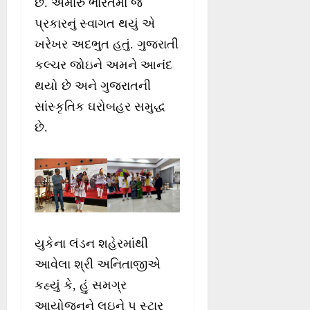
છે. અમારું ભારતમાં જે
પ્રકારનું સ્વાગત થયું એ
ખરેખર અદભુત હતું. ગુજરાતી
કલ્ચર જોઇને અમને આનંદ
થયો છે અને ગુજરાતની
સાંસ્કૃતિક ઘરોબહર સમુદ્ધ
છે.
યુકેના લંડન શહેરમાંથી
આવેલા શ્રી અનિતાજીએ
કહ્યું કે, હું સમગ્ર
આયોજનને લઇને ૫ સ્ટાર