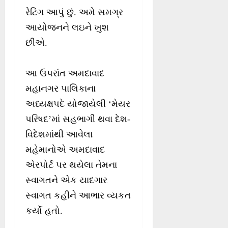
રેટિંગ આપું છું. અમે સમગ્ર
આયોજનને લઇને ખુશ
છીએ.
આ ઉપરાંત અમદાવાદ
મહાનગર પાલિકાના
અધ્યક્ષપદે યોજાયેલી ‘મેયર
પરિષદ’માં સહભાગી થવા દેશ-
વિદેશમાંથી આવેલા
મહેમાનોએ અમદાવાદ
એરપોર્ટ પર થયેલા તેમના
સ્વાગતને એક યાદગાર
સ્વાગત કહીને આભાર વ્યકત
કર્યો હતો.