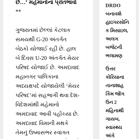
છે…’ મહેમાનોના પ્રતિભાવો
DRDO
**
બનાવશે
હાઇપરસોનિ
ગુજરાતમાં છેલ્લાં કેટલાક
ક મિસાઇલ,
અલગ
સમયથી G-20 અંતર્ગત
બજેટની
બેઠકો યોજાઈ રહી છે. હાલ
ભલામણ
બે દિવસ U-20 અંતર્ગત મેયર
પરિષદ યોજાઈ છે. અમદાવાદ
ઉત્તર
મહાનગર પાલિકાના
કોરિયાના
તાનાશાહ
અધ્યક્ષપદે યોજાયેલી ‘મેયર
કિમ જોંગ
પરિષદ’માં સહભાગી થવા દેશ-
ઉન 2
વિદેશમાંથી મહેમાનો
મહિનાથી
અમદાવાદ આવી પહોંચ્યા છે.
ગાયબ,
અમદાવાદ વિમાની મથકે
સ્વાસ્થ્ય
તેમનું ઉષ્માસભર સ્વાગત
અંગે