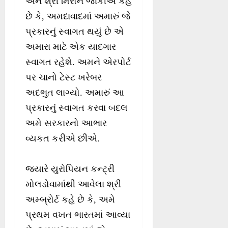
અને શ્રી મિરોન જાકીએ કહે
છે કે, અમદાવાદમાં અમારું જે
પ્રકારનું સ્વાગત થયું છે એ
અમારા માટે એક યાદગાર
સ્વાગત રહેશે. અમને એરપોર્ટ
પર ચાનો ટેસ્ટ ખરેબર
અદભુત લાગ્યો. અમારું આ
પ્રકારનું સ્વાગત કરવા બદલ
અમે સરકારનો આભાર
વ્યકત કરીએ છીએ.
જ્યારે યુરોપિયન કન્ટ્રી
મોલડોવામાંથી આવેલા શ્રી
અમ્બ્રોર્ટ કહે છે કે, અમે
પ્રથમ વખત ભારતમાં આવ્યા