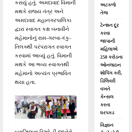
કરાયું હતું. અમદાવાદ વિમાની
અટકળો
મથકે રાજ્ય તંત્ર અને
તેજ
અમદાવાદ મહાનગરપાલિકા
ટેન્શન દૂર
દ્વારા સ્વાગત કક્ષ બનાવીને
કરવા
મહેમાનોનું રાસ-ગરબા-કંકુ-
જાપાની
તિલક્થી પરંપરાગત સ્વાગત
મહિલાએ
કરવામાં આવ્યું હતું. વિમાની
258 કરોડના
મથકે આ ભવ્ય સ્વાગતથી
ઓનલાઇન
શોપિંગ કરી,
મહેમાનો અત્યંત પ્રભાવિત
ડિલિવરી
થયા હતા.
વખતે
કેન્સલ
કરતા
ધરપકડ
વિજ્ઞાન
બ્રાઝિલના રિઓ-ડી-જાનેરો