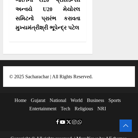
ભારતની G20 પ્રેસિડેન્‍સી
a
અન્‍વયે U20 મેયોરલ
t
સમિટનો પ્રારંભ કરાવતા
i
મુખ્યમંત્રીશ્રી ભૂપેન્‍દ્ર પટેલ
o
n
© 2025 Sacharachar | All Rights Reserved.
Home
Gujarat
National
World
Business
Sports
Entertainment
Tech
Religious
NRI
F
Y
T
I
W
a
o
w
n
h