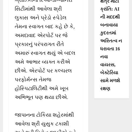
ક્ષેત્રે મોટી
સિટીમાંથી આવેલા શ્રી
ક્રાંતિ: AI
ની મદદથી
લુકાસ અને પ્રેડો સ્પેડેલ
બનાવાયા
તેમના સ્વાગત બાદ કહે છે કે,
કુદરતમાં
અમદાવાદ એરપોર્ટ પર જે
અસ્તિત્વ ન
પ્રકારનું પરંપરાગત રીતે
ધરાવતા 16
અમારું સ્વાગત થયું એ બદલ
નવા
અમે આભાર વ્યક્ત કરીએ
વાયરસ,
છીએ. એરપોર્ટ પર કલ્ચરલ
બેક્ટેરિયા
પરફોર્મન્સ તેમજ
સામે મળશે
હોસ્પિટાલિટીથી અમે ખૂબ
રક્ષણ
અભિભૂત પણ થયા છીએ.
જાપાનના ટોકિયા શહેરમાંથી
આવેલા શ્રી યુસુક ટકાશી