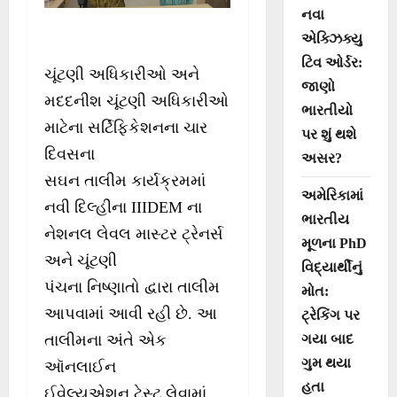
નવા
એક્ઝિક્યુ
ટિવ ઓર્ડર:
ચૂંટણી અધિકારીઓ અને
જાણો
મદદનીશ ચૂંટણી અધિકારીઓ
ભારતીયો
માટેના સર્ટિફિકેશનના ચાર
પર શું થશે
દિવસના
અસર?
સઘન તાલીમ કાર્યક્રમમાં
અમેરિકામાં
નવી દિલ્હીના IIIDEM ના
ભારતીય
નેશનલ લેવલ માસ્ટર ટ્રેનર્સ
મૂળના PhD
અને ચૂંટણી
વિદ્યાર્થીનું
પંચના નિષ્ણાતો દ્વારા તાલીમ
મોત:
આપવામાં આવી રહી છે. આ
ટ્રેકિંગ પર
ગયા બાદ
તાલીમના અંતે એક
ગુમ થયા
ઑનલાઈન
હતા
ઈવેલ્યુએશન ટેસ્ટ લેવામાં