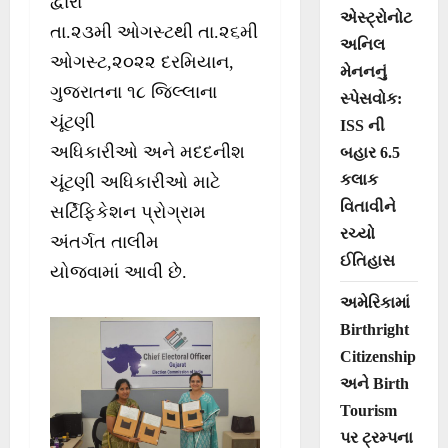
દ્વારા
એસ્ટ્રોનોટ
તા.૨૩મી ઓગસ્ટથી તા.૨૬મી
અનિલ
ઓગસ્ટ,૨૦૨૨ દરમિયાન,
મેનનનું
ગુજરાતના ૧૮ જિલ્લાના
સ્પેસવોક:
ચૂંટણી
ISS ની
અધિકારીઓ અને મદદનીશ
બહાર 6.5
કલાક
ચૂંટણી અધિકારીઓ માટે
વિતાવીને
સર્ટિફિકેશન પ્રોગ્રામ
રચ્યો
અંતર્ગત તાલીમ
ઈતિહાસ
યોજવામાં આવી છે.
અમેરિકામાં
Birthright
Citizenship
અને Birth
Tourism
પર ટ્રમ્પના