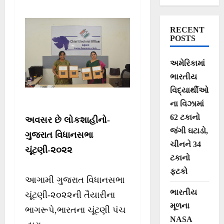
માસ્ટર ટ્રેનર્સ અને
ચૂંટણી પંચના
RECENT
નિષ્ણાતો દ્વારા
POSTS
તાલીમ
અમેરિકામાં
ભારતીય
વિદ્યાર્થીઓ
ના વિઝામાં
62 ટકાનો
અવસર છે લોકશાહીનો-
જંગી ઘટાડો,
ગુજરાત વિધાનસભા
ચીનને 34
ચૂંટણી-૨૦૨૨
ટકાનો
ફટકો
આગામી ગુજરાત વિધાનસભા
ભારતીય
ચૂંટણી-૨૦૨૨ની તૈયારીના
મૂળના
ભાગરૂપે,ભારતના ચૂંટણી પંચ
NASA