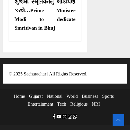
ભુજમાં સ્મૃતિવનનું લોકાર્પણ
v
કરશે…Prime Minister
i
Modi to dedicate
g
Smritivan in Bhuj
a
t
i
o
n
© 2025 Sacharachar | All Rights Reserved.
Home
Gujarat
National
World
Business
Sports
Entertainment
Tech
Religious
NRI
F
Y
T
I
W
a
o
w
n
h