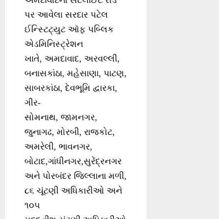
અમદાવાદના સેટેલાઈટ રોડ
પર આવેલા સરદાર પટેલ
ઈન્સ્ટિટ્યુટ ઑફ પબ્લિક
એડમિનિસ્ટ્રેશન
ખાતે, અમદાવાદ, અરવલ્લી,
બનાસકાંઠા, મહેસાણા, પાટણ,
સાબરકાંઠા, દેવભૂમિ દ્વારકા,
ગીર-
સોમનાથ, જામનગર,
જુનાગઢ, મોરબી, રાજકોટ,
અમરેલી, ભાવનગર,
બોટાદ,ગાંધીનગર,સુરેંદ્રનગર
અને પોરબંદર જિલ્લાના મળી,
૮૬ ચૂંટણી અધિકારીઓ અને
૧૦૫