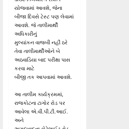
યોજવામાં આવશે, જેના
બીજા દિવસે ટેસ્ટ પણ લેવામાં
આવશે. જે તાલીમાર્થી
અધિકારીનું
મુલ્યાંકન વાજબી નહીં ઠરે
તેવા તાલીમાર્થીઓને બે
અઠવાડિયા બાદ પરીક્ષા પાસ
કરવા માટે
બીજી તક આપવામાં આવશે.
આ તાલીમ કાર્યક્રમમાં,
રાજકોટના ટાગોર રોડ પર
આવેલા એ.વી.પી.ટી.આઈ.
અને