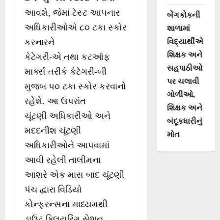
આવશે, જેમાં ટેસ્ટ આપનાર
બેંગકોકની
અધિકારીઓએ ૮૦ ટકા સ્કોર
શાળામાં
વિદ્યાર્થીએ
કરનારને
શિક્ષક અને
કેટેગરી-એ તથા કટઑફ
સહપાઠીઓ
માર્ક્સ તરીકે કેટેગરી-બી
પર ચલાવી
મુજબ ૫૦ ટકા સ્કોર કરવાનો
ગોળીઓ,
રહેશે. આ ઉપરાંત
શિક્ષક અને
ચૂંટણી અધિકારીઓ અને
બંદૂકધારીનું
મદદનીશ ચૂંટણી
મોત
અધિકારીઓને આપવામાં
આવી રહેલી તાલીમના
આશરે એક માસ બાદ ચૂંટણી
પંચ દ્વારા વિડિયો
કોન્ફરન્સના માધ્યમથી
ડાઉટ ક્લિયરિંગ સેશન