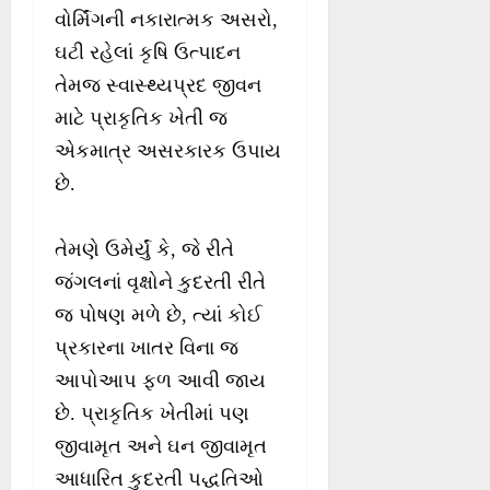
વોર્મિંગની નકારાત્મક અસરો,
ઘટી રહેલાં કૃષિ ઉત્પાદન
તેમજ સ્વાસ્થ્યપ્રદ જીવન
માટે પ્રાકૃતિક ખેતી જ
એકમાત્ર અસરકારક ઉપાય
છે.
તેમણે ઉમેર્યું કે, જે રીતે
જંગલનાં વૃક્ષોને કુદરતી રીતે
જ પોષણ મળે છે, ત્યાં કોઈ
પ્રકારના ખાતર વિના જ
આપોઆપ ફળ આવી જાય
છે. પ્રાકૃતિક ખેતીમાં પણ
જીવામૃત અને ઘન જીવામૃત
આધારિત કુદરતી પદ્ધતિઓ