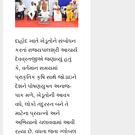
દાહોદ ખાતે ખેડૂતોને સંબોધન
કરતાં રાજ્યપાલશ્રી આચાર્ય
દેવવ્રતજીએ જણાવ્યું હતું
કે, વર્તમાન સમયમાં
પ્રાકૃતિક કૃષિ સાથે જોડાઇને
દેશને પોષણયુક્ત અનાજ-
પાક મળે, ખેડૂતોની આવક
વધે, લોકો તંદુરસ્ત બને તે
માટેના પ્રયત્નો અને
અભિયાનો ચલાવવામાં આવી
રહ્યા છે. વધતા જતા ગ્લોબલ