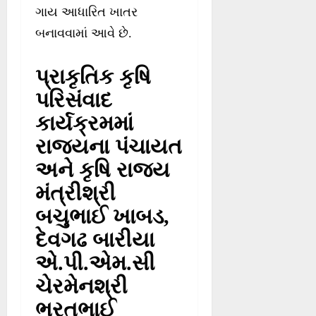
ગાય આધારિત ખાતર
બનાવવામાં આવે છે.
પ્રાકૃતિક કૃષિ
પરિસંવાદ
કાર્યક્રમમાં
રાજ્યના પંચાયત
અને કૃષિ રાજ્ય
મંત્રીશ્રી
બચુભાઈ ખાબડ,
દેવગઢ બારીયા
એ.પી.એમ.સી
ચેરમેનશ્રી
ભરતભાઈ