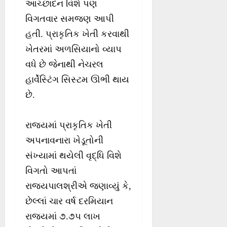
આચ્છાદન વિશે પણ
વિગતવાર સમજણ આપી
હતી. પ્રાકૃતિક ખેતી કરવાથી
ખેતરમાં અળસિયાનો વ્યાપ
વધે છે જેનાથી નેચરલ
હાર્વેસ્ટિંગ સિસ્ટમ ઊભી થાય
છે.
રાજ્યમાં પ્રાકૃતિક ખેતી
અપનાવનારા ખેડૂતોની
સંખ્યામાં થયેલી વૃદ્ધિ વિશે
વિગતો આપતાં
રાજ્યપાલશ્રીએ જણાવ્યું કે,
છેલ્લાં ચાર વર્ષ દરમિયાન
રાજ્યમાં ૭.૭૫ લાખ