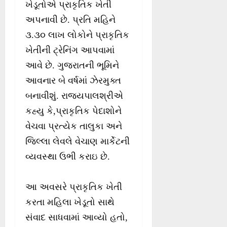
ખેડૂતોએ પ્રાકૃતિક ખેતી
અપનાવી છે. પ્રતિ મહિને
૩.૩૦ લાખ લોકોને પ્રાકૃતિક
ખેતીની ટ્રેનિંગ આપવામાં
આવે છે. ગુજરાતની ભૂમિને
આવનાર બે વર્ષમાં ઝેરમુક્ત
બનાવીશું. રાજ્યપાલશ્રીએ
કહ્યુ કે,પ્રાકૃતિક પેદાશોને
વેચવા પ્રત્યેક તાલુકા અને
જિલ્લા લેવલે વેચાણ માર્કેટની
વ્યવસ્થા ઉભી કરાઇ છે.
આ અવસરે પ્રાકૃતિક ખેતી
કરતા મહિલા ખેડૂતો સાથે
સંવાદ સાધવામાં આવ્યો હતો,