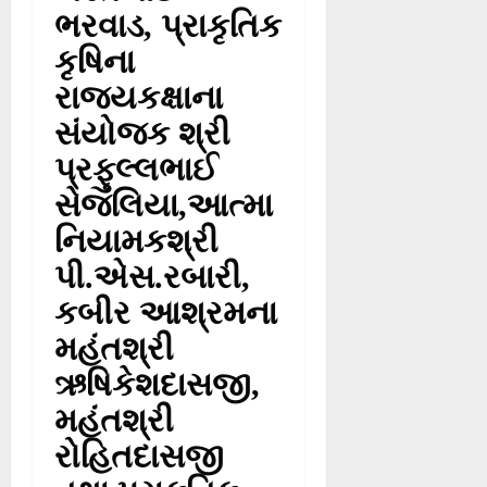
ભરવાડ, પ્રાકૃતિક
કૃષિના
રાજ્યકક્ષાના
સંયોજક શ્રી
પ્રફુલ્લભાઈ
સેજલિયા,આત્મા
નિયામકશ્રી
પી.એસ.રબારી,
કબીર આશ્રમના
મહંતશ્રી
ઋષિકેશદાસજી,
મહંતશ્રી
રોહિતદાસજી