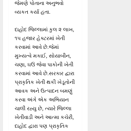
જેમણે પોતાના અનુભવો
વ્યકત કર્યા હતા.
દાહોદ જિલ્લામાં કુલ ૨ લાખ,
૧૫ હજાર હેક્ટરમાં ખેતી
કરવામાં આવે છે.જેમાં
મુખ્યત્વે મકાઈ, સોયાબીન,
ચણા, ઘઉં જેવા પાકોની ખેતી
કરવામાં આવે છે.સરકાર દ્વારા
પ્રાકૃતિક ખેતી થકી ખેડૂતોની
આવક અને ઉત્પાદન બમણું
કરવા અંગે એક અભિયાન
ચાલી રહ્યુ છે, ત્યારે જિલ્લા
ખેતીવાડી અને આત્મા કચેરી,
દાહોદ દ્વારા પણ પ્રાકૃતિક