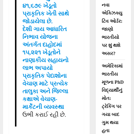
નવા
૪૧,૬૭૯ ખેડૂતો
પ્રાકૃતિક ખેતી સાથે
એક્ઝિક્યુ
જોડાયેલા છે.
ટિવ ઓર્ડર:
દેશી ગાય આધારિત
જાણો
નિભાવ યોજના
ભારતીયો
અંતર્ગત દાહોદમાં
પર શું થશે
૧૫,૨૨૧ ખેડૂતોને
અસર?
નાણાકીય સહાયનો
અમેરિકામાં
લાભ અપાયો
ભારતીય
પ્રાકૃતિક પેદાશોના
મૂળના PhD
વેચાણ માટે પ્રત્યેક
વિદ્યાર્થીનું
તાલુકા અને જિલ્લા
મોત:
કક્ષાએ વેચાણ-
માર્કેટની વ્યવસ્થા
ટ્રેકિંગ પર
ઉભી કરાઈ રહી છે.
ગયા બાદ
ગુમ થયા
હતા