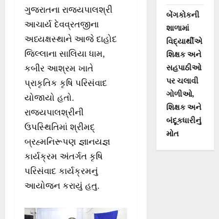
ગુજરાતના રાજ્યપાલશ્રી
બેંગકોકની
આચાર્ય દેવવ્રતજીના
શાળામાં
અધ્યક્ષસ્થાને આજે દાહોદ
વિદ્યાર્થીએ
જિલ્લાના સાલિયા ધામ,
શિક્ષક અને
સહપાઠીઓ
કબીર આશ્રમ ખાતે
પર ચલાવી
પ્રાકૃતિક કૃષિ પરિસંવાદ
ગોળીઓ,
યોજાયો હતો.
શિક્ષક અને
રાજ્યપાલશ્રીની
બંદૂકધારીનું
ઉપસ્થિતિમાં શ્રીમદ્
મોત
બ્રહ્મનિરૂપણ જ્ઞાનયજ્ઞ
કાર્યક્રમ અંતર્ગત કૃષિ
પરિસંવાદ કાર્યક્રમનું
આયોજન કરાયું હતુ.