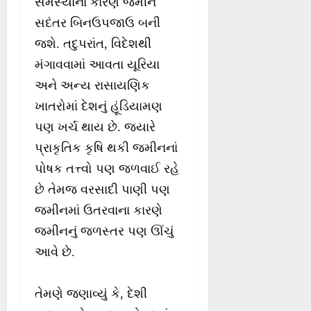
સમસ્યાના કારણે જમીન
સદંતર બિનઉપજાઉ બની
જશે. તદુપરાંત, વિદેશથી
મંગાવવામાં આવતા યૂરિયા
અને અન્ય રાસાયણિક
ખાતરોમાં દેશનું હૂંડિયામણ
પણ ખર્ચ થાય છે. જ્યારે
પ્રાકૃતિક કૃષિ થકી જમીનનાં
પોષક તત્ત્વો પણ જળવાઈ રહે
છે તેમજ વરસાદી પાણી પણ
જમીનમાં ઉતરવાના કારણે
જમીનનું જળસ્તર પણ ઊંચું
આવે છે.
તેમણે જણાવ્યું કે, દેશી