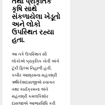
તથા પ્રાકૃતિક
કૃષિ સાથે
સંકળાયેલા ખેડૂતો
અને લોકો
ઉપસ્થિત રહ્યા
હતા.
આ તકે ઉપસ્થિત સૌ
લોકોએ પ્રાકૃતિક ખેતી અંગે
ટૂંકી ફિલ્મ નિહાળી હતી.
કબીર આશ્રમના મહંતશ્રી
ઋષિકેશદાસજીએ સ્વાગત
તથા કાર્યક્રમના અંતે
મહંતશ્રી કમલકિશોર
દાસજીએ આભારવિધિ કરી