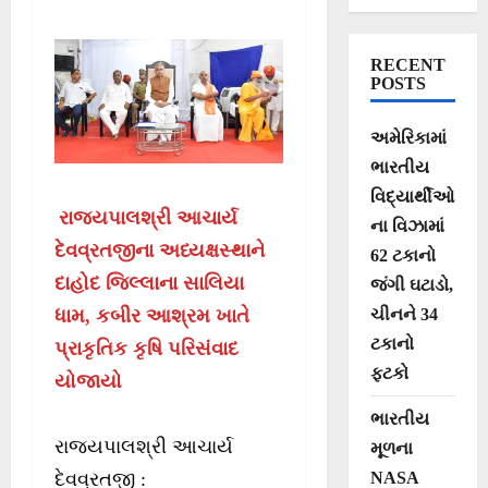
કૃષિનો ઉદ્દેશ
RECENT
POSTS
અમેરિકામાં
ભારતીય
વિદ્યાર્થીઓ
રાજ્યપાલશ્રી આચાર્ય
ના વિઝામાં
દેવવ્રતજીના અધ્યક્ષસ્થાને
62 ટકાનો
દાહોદ જિલ્લાના સાલિયા
જંગી ઘટાડો,
ચીનને 34
ધામ, કબીર આશ્રમ ખાતે
ટકાનો
પ્રાકૃતિક કૃષિ પરિસંવાદ
ફટકો
યોજાયો
ભારતીય
રાજ્યપાલશ્રી આચાર્ય
મૂળના
NASA
દેવવ્રતજી :