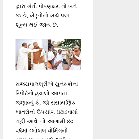
દ્વારા ખેતી પોષણક્ષમ તો બને
જ છે, ખેડૂતોનો ખર્ચ પણ
શૂન્ય થઈ જાય છે.
રાજ્યપાલશ્રીએ યુનેસ્કોના
રિપોર્ટનો હવાલો આપતાં
જણાવ્યું કે, જો રાસાયણિક
ખાતરોનો ઉપયોગ ઘટાડવામાં
નહીં આવે, તો આગામી ૪૦
વર્ષમાં ગ્લોબલ વોર્મિંગની