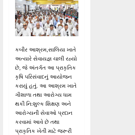
કબીર આશ્રમ,સાલિયા ખાતે
અત્યારે સેવાયજ્ઞ ચાલી રહ્યો
છે, જે અંતર્ગત આ પ્રાકૃતિક
કૃષિ પરિસંવાદનું આયોજન
કરાયું હતું. આ આશ્રમ ખાતે
ગૌશાળા તથા આરોગ્ય ધામ
થકી નિ:શુલ્ક શિક્ષણ અને
આરોગ્યની સેવાઓ પ્રદાન
કરવામાં આવે છે તથા
પ્રાકૃતિક ખેતી માટે જરૂરી