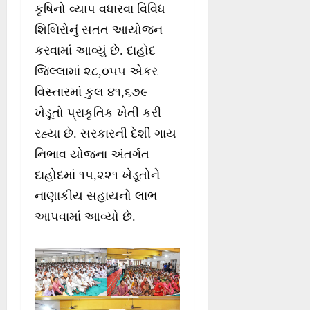
કૃષિનો વ્યાપ વધારવા વિવિધ
શિબિરોનું સતત આયોજન
કરવામાં આવ્યું છે. દાહોદ
જિલ્લામાં ૨૮,૦૫૫ એકર
વિસ્તારમાં કુલ ૪૧,૬૭૯
ખેડૂતો પ્રાકૃતિક ખેતી કરી
રહ્યા છે. સરકારની દેશી ગાય
નિભાવ યોજના અંતર્ગત
દાહોદમાં ૧૫,૨૨૧ ખેડૂતોને
નાણાકીય સહાયનો લાભ
આપવામાં આવ્યો છે.