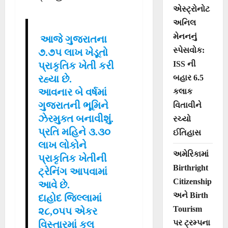
એસ્ટ્રોનોટ
અનિલ
મેનનનું
આજે ગુજરાતના
સ્પેસવોક:
૭.૭૫ લાખ ખેડૂતો
ISS ની
પ્રાકૃતિક ખેતી કરી
બહાર 6.5
રહ્યા છે.
આવનાર બે વર્ષમાં
કલાક
ગુજરાતની ભૂમિને
વિતાવીને
ઝેરમુક્ત બનાવીશું.
રચ્યો
પ્રતિ મહિને ૩.૩૦
ઈતિહાસ
લાખ લોકોને
અમેરિકામાં
પ્રાકૃતિક ખેતીની
Birthright
ટ્રેનિંગ આપવામાં
Citizenship
આવે છે.
અને Birth
દાહોદ જિલ્લામાં
Tourism
૨૮,૦૫૫ એકર
પર ટ્રમ્પના
વિસ્તારમાં કુલ