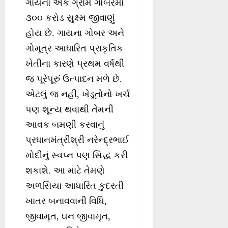
ગાયના એક ગ્રામ ગોબરમાં
૩૦૦ કરોડ સુક્ષ્મ જીવાણું
હોય છે. ગાયના ગોબર અને
ગોમૂત્ર આધારિત પ્રાકૃતિક
ખેતીના કારણે પ્રથમ વર્ષથી
જ પૂરેપૂરું ઉત્પાદન મળે છે.
એટલું જ નહીં, ખેડૂતોનો ખર્ચ
પણ શૂન્ય થવાથી તેમની
આવક બમણી કરવાનું
પ્રધાનમંત્રીશ્રી નરેન્દ્રભાઈ
મોદીનું સ્વપ્ન પણ સિદ્ધ કરી
શકાશે. આ માટે તેમણે
અળસિયા આધારિત કુદરતી
ખાતર બનાવવાની વિધિ,
જીવામૃત, ઘન જીવામૃત,