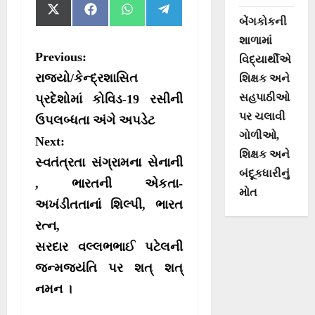
S
S
S
S
X
F
W
T
h
h
h
h
(
a
h
e
બેંગકોકની
a
a
a
a
T
c
a
l
શાળામાં
r
r
r
r
w
e
t
e
P
Previous:
e
e
e
e
i
b
s
g
વિદ્યાર્થીએ
o
o
o
o
t
o
A
r
o
રાજ્યો/કેન્દ્રશાસિત
શિક્ષક અને
n
n
n
n
t
o
p
a
e
k
p
m
સહપાઠીઓ
s
પ્રદેશોમાં કોવિડ-19 રસીની
r
પર ચલાવી
ઉપલબ્ધતા અંગે અપડેટ
t
)
ગોળીઓ,
Next:
n
શિક્ષક અને
સ્વતંત્રતા સંગ્રામના સેનાની
a
બંદૂકધારીનું
, ભારતની એકતા-
v
મોત
અખંડીતતાનાં શિલ્પી, ભારત
i
રત્ન,
g
સરદાર વલ્લભભાઈ પટેલની
a
જન્મજયંતિ પર શત્ શત્
t
નમન ।
i