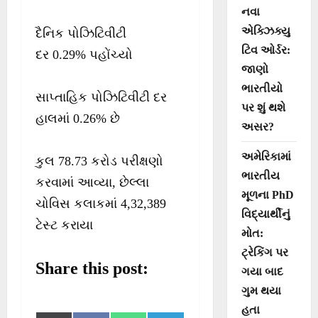
નવા
એક્ઝિક્યુ
દૈનિક પોઝિટિવીટી
ટિવ ઓર્ડર:
દર 0.29% પહોંચ્યો
જાણો
ભારતીયો
સાપ્તાહિક પોઝિટિવીટી દર
પર શું થશે
હાલમાં 0.26% છે
અસર?
અમેરિકામાં
કુલ 78.73 કરોડ પરીક્ષણો
ભારતીય
કરવામાં આવ્યા, છેલ્લા
મૂળના PhD
ચોવિસ કલાકમાં 4,32,389
વિદ્યાર્થીનું
ટેસ્ટ કરાયા
મોત:
ટ્રેકિંગ પર
Share this post:
ગયા બાદ
ગુમ થયા
હતા