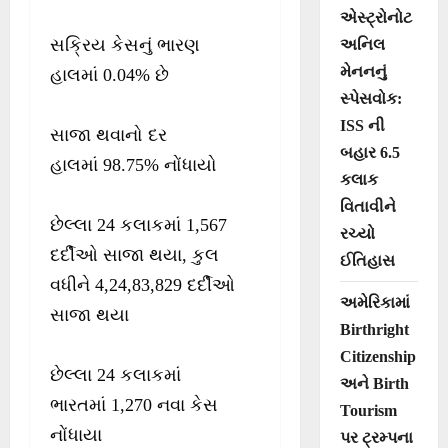
એસ્ટ્રોનોટ
સક્રિય કેસનું ભારણ
અનિલ
મેનનનું
હાલમાં 0.04% છે
સ્પેસવોક:
ISS ની
સાજા થવાનો દર
બહાર 6.5
હાલમાં 98.75% નોંધાયો
કલાક
વિતાવીને
છેલ્લા 24 કલાકમાં 1,567
રચ્યો
દર્દીઓ સાજા થયા, કુલ
ઈતિહાસ
વધીને 4,24,83,829 દર્દીઓ
અમેરિકામાં
સાજા થયા
Birthright
Citizenship
છેલ્લા 24 કલાકમાં
અને Birth
ભારતમાં 1,270 નવા કેસ
Tourism
નોંધાયા
પર ટ્રમ્પના