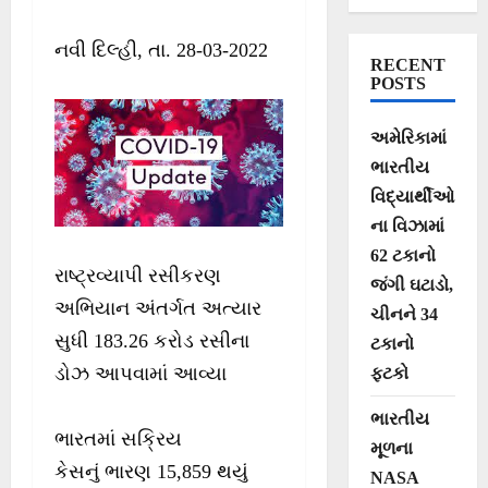
નવી દિલ્હી, તા. 28-03-2022
RECENT
POSTS
અમેરિકામાં
ભારતીય
વિદ્યાર્થીઓ
ના વિઝામાં
62 ટકાનો
રાષ્ટ્રવ્યાપી રસીકરણ
જંગી ઘટાડો,
અભિયાન અંતર્ગત અત્યાર
ચીનને 34
સુધી 183.26 કરોડ રસીના
ટકાનો
ડોઝ આપવામાં આવ્યા
ફટકો
ભારતીય
ભારતમાં સક્રિય
મૂળના
કેસનું ભારણ 15,859 થયું
NASA