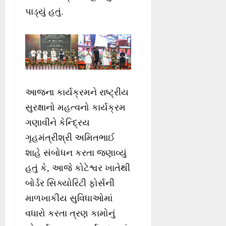
પાડ્યું હતું.
આજના કાર્યક્રમને રાષ્ટ્રીય
સુરક્ષાનો મહત્વનો કાર્યક્રમ
ગણાવીને કેન્દ્રિય
ગૃહમંત્રીશ્રી અમિતભાઈ
શાહે સંબોધન કરતા જણાવ્યું
હતું કે, આજે કોટેશ્વર ખાતેથી
બોર્ડર સિક્યોરિટી ફોર્સની
માળખાકીય સુવિધાઓમાં
વધારો કરતા ત્રણ કામોનું