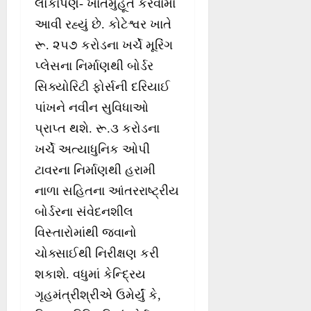
લોકાર્પણ- ખાતમુહૂર્ત કરવામાં
આવી રહ્યું છે. કોટેશ્વર ખાતે
રૂ. ૨૫૭ કરોડના ખર્ચે મૂરિંગ
પ્લેસના નિર્માણથી બોર્ડર
સિક્યોરિટી ફોર્સની દરિયાઈ
પાંખને‌ નવીન સુવિધાઓ
પ્રાપ્ત થશે. રૂ.૩ કરોડના
ખર્ચે અત્યાધુનિક ઓપી
ટાવરના નિર્માણથી હરામી
નાળા સહિતના આંતરરાષ્ટ્રીય
બોર્ડરના સંવેદનશીલ
વિસ્તારોમાંથી જવાનો
ચોક્સાઈથી નિરીક્ષણ કરી
શકાશે. વધુમાં કેન્દ્રિય
ગૃહમંત્રીશ્રીએ ઉમેર્યું કે,