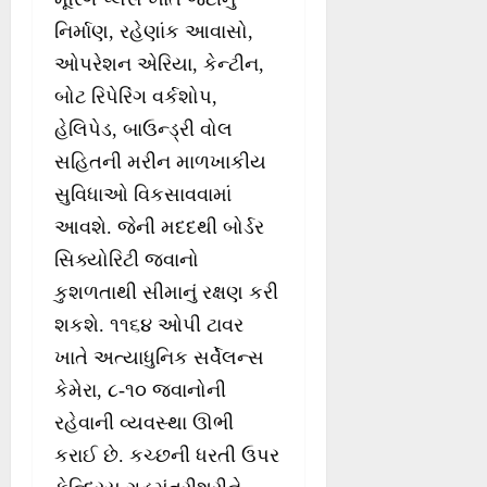
નિર્માણ, રહેણાંક આવાસો,
ઓપરેશન એરિયા, કેન્ટીન,
બોટ રિપેરિંગ વર્કશોપ,
હેલિપેડ, બાઉન્ડ્રી વોલ
સહિતની મરીન માળખાકીય
સુવિધાઓ વિકસાવવામાં
આવશે. જેની મદદથી બોર્ડર
સિક્યોરિટી જવાનો
કુશળતાથી સીમાનું રક્ષણ કરી
શકશે. ૧૧૬૪ ઓપી ટાવર
ખાતે અત્યાધુનિક સર્વેલન્સ
કેમેરા, ૮-૧૦ જવાનોની
રહેવાની વ્યવસ્થા ઊભી
કરાઈ છે. કચ્છની ધરતી ઉપર