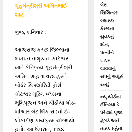
ગેસ
ગૃહમંત્રીશ્રી અમિતભાઈ
સિલિન્ડર
શાહ
બ્લાસ્ટ:
કેરળના
ભુજ, શનિવાર :
યુવકનું
મોત,
આજરોજ કચ્છ જિલ્લાના
પત્નીને
લખપત તાલુકાના કોટેશ્વર
UAE
ખાતે કેન્દ્રિય ગૃહમંત્રીશ્રી
લાવવાનું
અમિત શાહના વરદ હસ્તે
સપનું અધૂરું
રહ્યું
બોર્ડર સિક્યોરિટી ફોર્સ
કોટેશ્વર મૂરિંગ પ્લેસના
ન્યૂ યોર્કના
ભૂમિપૂજન અને ચીડીયા મોડ-
ઈન્ડિયા ડે
બીઆર બેટ લિંક રોડનો ઈ-
પરેડમાં પૂજા
લોકાર્પણ કાર્યક્રમ યોજાયો
હેગડે અને
તારક મહેતા
હતો. આ ઉપરાંત, ૧૧૬૪