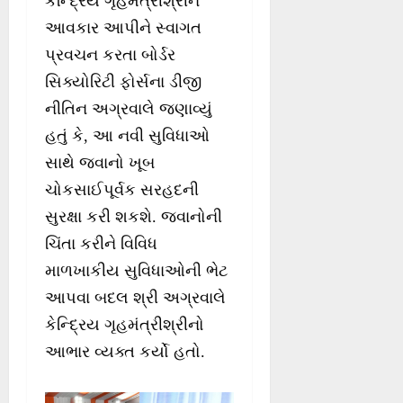
કેન્દ્રિય ગૃહમંત્રીશ્રીને
આવકાર આપીને સ્વાગત
પ્રવચન કરતા બોર્ડર
સિક્યોરિટી ફોર્સના ડીજી
નીતિન અગ્રવાલે જણાવ્યું
હતું કે, આ નવી સુવિધાઓ
સાથે જવાનો ખૂબ
ચોકસાઈપૂર્વક સરહદની
સુરક્ષા કરી શકશે. જવાનોની
ચિંતા કરીને વિવિધ
માળખાકીય સુવિધાઓની ભેટ
આપવા બદલ શ્રી અગ્રવાલે
કેન્દ્રિય ગૃહમંત્રીશ્રીનો
આભાર વ્યક્ત કર્યો હતો.