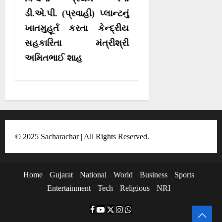
t
ડી.એ.પી. (પ્રવાહી) પ્લાન્ટનું
i
ખાતમુહૂર્ત કરતા કેન્દ્રીય
o
સહકારિતા મંત્રીશ્રી
અમિતભાઈ શાહ
n
© 2025 Sacharachar | All Rights Reserved.
Home
Gujarat
National
World
Business
Sports
Entertainment
Tech
Religious
NRI
F
Y
T
I
W