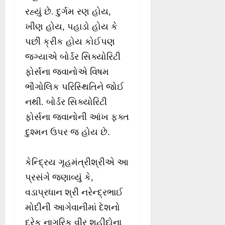
રહ્યું છે. દુર્ગમ રણ હોય,
ખીણ હોય, પહાડો હોય કે
પછી ક્રીક હોય કોઈપણ
જગ્યાએ બોર્ડર સિક્યોરિટી
ફોર્સના જવાનોએ વિષમ
ભૌગોલિક પરિસ્થિતિને જોઈ
નથી. બોર્ડર સિક્યોરિટી
ફોર્સના જવાનોની આંખ ફક્ત
દુશ્મન ઉપર જ હોય છે.
કેન્દ્રિય ગૃહમંત્રીશ્રીએ આ
પ્રસંગે જણાવ્યું કે,
વડાપ્રધાન શ્રી નરેન્દ્રભાઈ
મોદીની આગેવાનીમાં દેશનો
દરેક નાગરિક વીર શહીદોના