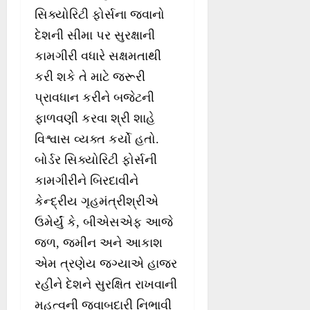
સિક્યોરિટી ફોર્સના જવાનો
દેશની સીમા પર સુરક્ષાની
કામગીરી વધારે સક્ષમતાથી
કરી શકે તે માટે જરૂરી
પ્રાવધાન કરીને બજેટની
ફાળવણી કરવા શ્રી શાહે
વિશ્વાસ વ્યક્ત કર્યો હતો.
બોર્ડર સિક્યોરિટી ફોર્સની
કામગીરીને બિરદાવીને
કેન્દ્રીય ગૃહમંત્રીશ્રીએ
ઉમેર્યું કે, બીએસએફ આજે
જળ, જમીન અને આકાશ
એમ ત્રણેય જગ્યાએ હાજર
રહીને દેશને સુરક્ષિત રાખવાની
મહત્વની જવાબદારી નિભાવી