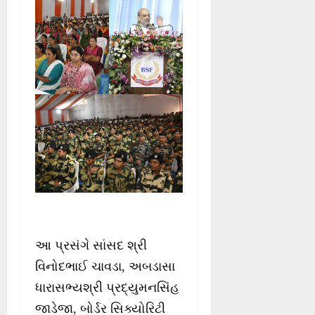
આ પ્રસંગે સાંસદ શ્રી
વિનોદભાઈ ચાવડા, અબડાસા
ધારાસભ્યશ્રી પ્રદ્યુમનસિંહ
જાડેજા, બોર્ડર સિક્યોરિટી