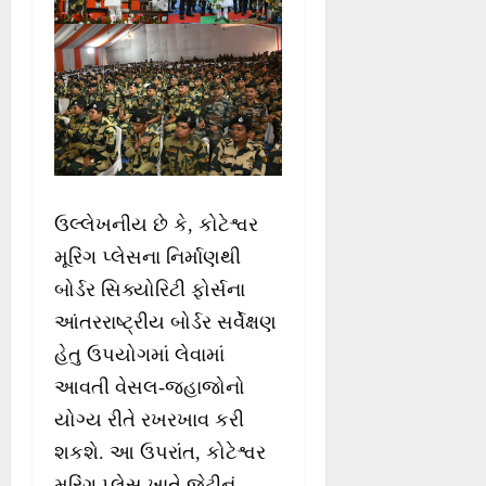
ઉલ્લેખનીય છે કે, કોટેશ્વર
મૂરિંગ પ્લેસના નિર્માણથી
બોર્ડર સિક્યોરિટી ફોર્સના
આંતરરાષ્ટ્રીય બોર્ડર સર્વેક્ષણ
હેતુ ઉપયોગમાં લેવામાં
આવતી વેસલ-જહાજોનો
યોગ્ય રીતે રખરખાવ કરી
શકશે. આ ઉપરાંત, કોટેશ્વર
મૂરિંગ પ્લેસ ખાતે જેટીનું