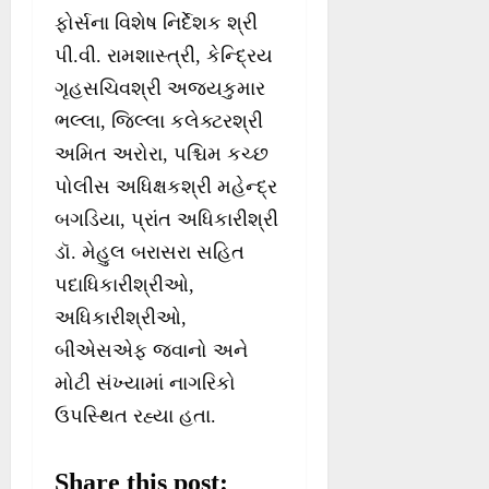
ફોર્સના વિશેષ નિર્દેશક શ્રી
પી.વી. રામશાસ્ત્રી, કેન્દ્રિય
ગૃહસચિવશ્રી અજયકુમાર
ભલ્લા, જિલ્લા કલેક્ટરશ્રી
અમિત અરોરા, પશ્ચિમ કચ્છ
પોલીસ અધિક્ષકશ્રી મહેન્દ્ર
બગડિયા, પ્રાંત અધિકારીશ્રી
ડૉ. મેહુલ બરાસરા સહિત
પદાધિકારીશ્રીઓ,
અધિકારીશ્રીઓ,
બીએસએફ જવાનો અને
મોટી સંખ્યામાં નાગરિકો
ઉપસ્થિત રહ્યા હતા.
Share this post: