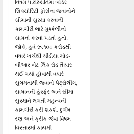
વિષમ પરિસ્થિતિમાં બોર્ડર
સિક્યોરિટી ફોર્સના જવાનોને
સીમાની સુરક્ષા કરવાની
કામગીરી ભારે મુશ્કેલીનો
સામનો કરવો પડતો હતો.
જોકે, હવે રૂ.૧૦૦ કરોડથી
વધારે ખર્ચથી ચીડીયા મોડ-
બીઆર બેટ લિંક રોડ તૈયાર
થઈ ગયો હોવાથી વધારે
સુગમતાથી જવાનો પેટ્રોલીંગ,
સામાનની હેરફેર અને સીમા
સુરક્ષાને લગતી મહત્વની
કામગીરી કરી શકશે. દુર્ગમ
રણ અને ક્રીક જેવા વિષમ
વિસ્તારમાં કાયમી