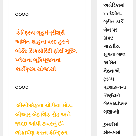
અમેરિકામાં
75 દેશોના
૦૦૦૦
ગ્રીન કાર્ડ
બેન પર
કેન્દ્રિય ગૃહમંત્રીશ્રી
સંકટ:
અમિત શાહના વરદ હસ્તે
ભારતીય
બોર્ડર સિક્યોરિટી ફોર્સ મૂરિંગ
મૂળના જજ
પ્લેસના ભૂમિપૂજનનો
અમિત
કાર્યક્રમ યોજાયો
મેહતાએ
ટ્રમ્પ
૦૦૦૦
પ્રશાસનના
નિર્ણયને
ગેરકાયદેસર
બીસીએફના ચીડીયા મોડ-
ગણાવ્યો
બીઆર બેટ લિંક રોડ અને
૧૧૬૪ ઓપી ટાવરનું ઈ-
દુબઈમાં
લોકાર્પણ કરતા કેન્દ્રિય
શોરૂમમાં