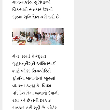
માળખાકીય સુવિધાઓ
વિકસાવી સરકાર દેશની
સુરક્ષા સુનિશ્ચિત કરી રહી છે.
મંચ પરથી કેન્દ્રિય
ગૃહમંત્રીશ્રી અમિતભાઈ
શાહે બોર્ડર સિક્યોરિટી
ફોર્સના જવાનોનો જુસ્સો
વધારતા કહ્યું કે, વિષમ
પરિસ્થિતિમાં જવાનો દેશની
રક્ષા કરે છે તેની દરકાર
સરકાર કરી રહી છે. બોર્ડર