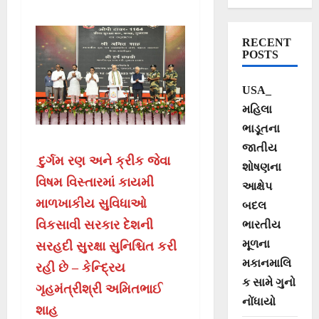
સુવિધાઓથી
બીએસએફ વધારે
RECENT
સક્ષમતાથી દેશની
POSTS
સુરક્ષા કરી શકશે:
USA_
કેન્દ્રિય
મહિલા
ગૃહમંત્રીશ્રી
ભાડૂતના
જાતીય
અમિતભાઈ શાહ
દુર્ગમ રણ અને ક્રીક જેવા
શોષણના
વિષમ વિસ્તારમાં કાયમી
આક્ષેપ
માળખાકીય સુવિધાઓ
બદલ
વિકસાવી સરકાર દેશની
ભારતીય
મૂળના
સરહદી સુરક્ષા સુનિશ્ચિત કરી
મકાનમાલિ
રહી છે – કેન્દ્રિય
ક સામે ગુનો
ગૃહમંત્રીશ્રી અમિતભાઈ
નોંધાયો
શાહ