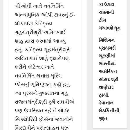
કા ઉલ્ટા
બીઓપી ખાતે નવનિર્મિત
ચશ્માની
અત્યાધુનિક ઓપી ટાવરનું ઈ-
ટીમ
લોકાર્પણ કેન્દ્રિય
મચાવશે ધૂમ
ગૃહમંત્રીશ્રી અમિતભાઈ
મિશિગન
શાહ દ્વારા કરવામાં આવ્યું
પ્રાયમરી
હતું. કેન્દ્રિય ગૃહમંત્રીશ્રી
ચૂંટણીમાં
અમિતભાઈ શાહે વૃક્ષારોપણ
ભારતીય-
કરીને કોટેશ્વર ખાતે
અમેરિકન
નવનિર્મિત થનારા મૂરિંગ
સાંસદ શ્રી
પ્લેસનું ભૂમિપૂજન કર્યું હતું.
થાણેદાર
આ પ્રસંગે ગુજરાતના ગૃહ
હાર્યા,
રાજ્યમંત્રીશ્રી હર્ષ સંઘવીએ
ડેવાનાન
પણ ઉપસ્થિત રહીને બોર્ડર
મેકકિનીની
જીત
સિક્યોરિટી ફોર્સના જવાનોને
બિરદાવીને પ્રોત્સાહન પુરૂં