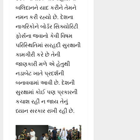
બલિદાનને યાદ કરીને તેમને
નમન કરી રહ્યો છે. દેશના
નાગરિકોને બોર્ડર સિક્યોરિટી
ફોર્સના જવાનો કેવી વિષમ
પરિસ્થિતિમાં સરહદી સુરક્ષાની
કામગીરી કરે છે તેની
જાણકારી મળે એ હેતુથી
નડાબેટ ખાતે પ્રદર્શની
બનાવવામાં આવી છે. દેશની
સુરક્ષામાં કોઈ પણ પ્રકારની
કચાશ રહી ન જાય તેનું
ધ્યાન સરકાર રાખી રહી છે.