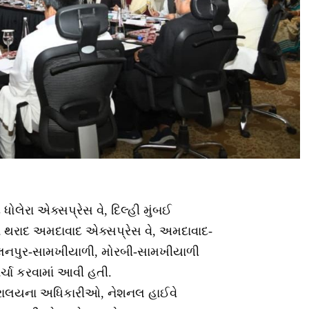
દ ધોલેરા એક્સપ્રેસ વે, દિલ્હી મુંબઈ
 થરાદ અમદાવાદ એક્સપ્રેસ વે, અમદાવાદ-
ાલનપુર-સામખીયાળી, મોરબી-સામખીયાળી
ર્ચા કરવામાં આવી હતી.
ત્રાલયના અધિકારીઓ, નેશનલ હાઈવે