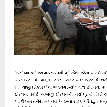
રાજ્યમાં કાર્યરત મહત્વકાંક્ષી પ્રોજેક્ટ જેમાં અમદાવા
એક્સપ્રેસ વે, અમૃતસર જામનગર એક્સપ્રેસ વે અને
શામળાજી સિક્સ લેન, ભાવનગર-સોમનાથ ફોરલેન, પ
ફોરલેન, ધરોઈ-અંબાજી ફોરલેનની કાર્ય પ્રગતિ વિશે ચ
આ ઉચ્ચસ્તરીય બેઠકમાં કેન્દ્રના સડક પરિવહન મં