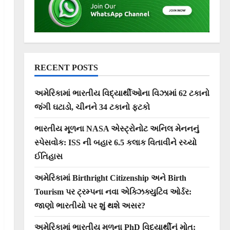
RECENT POSTS
અમેરિકામાં ભારતીય વિદ્યાર્થીઓના વિઝામાં 62 ટકાનો
જંગી ઘટાડો, ચીનને 34 ટકાનો ફટકો
ભારતીય મૂળના NASA એસ્ટ્રોનોટ અનિલ મેનનનું
સ્પેસવોક: ISS ની બહાર 6.5 કલાક વિતાવીને રચ્યો
ઈતિહાસ
અમેરિકામાં Birthright Citizenship અને Birth
Tourism પર ટ્રમ્પના નવા એક્ઝિક્યુટિવ ઓર્ડર:
જાણો ભારતીયો પર શું થશે અસર?
અમેરિકામાં ભારતીય મૂળના PhD વિદ્યાર્થીનું મોત: