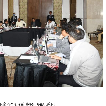
ટે ગુજરાતમાં છેલ્લા આઠ વર્ષમાં