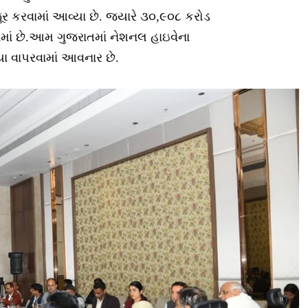
ૂર કરવામાં આવ્યા છે. જ્યારે ૩૦,૯૦૮ કરોડ
માં છે.આમ ગુજરાતમાં નેશનલ હાઇવેના
યા વાપરવામાં આવનાર છે.