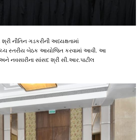
 શ્રી નીતિન ગડકરીની અધ્યક્ષતામાં
ે ઉચ્ચ સ્તરીય બેઠક આયોજિત કરવામાં આવી. આ
ટેલ અને નવસારીના સાંસદ શ્રી સી.આર.પાટીલ