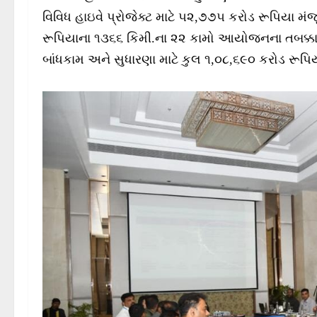
વિવિધ હાઇવે પ્રોજેક્ટ માટે ૫૨,૭૭૫ કરોડ રૂપિયા મંજ
રૂપિયાના ૧૩૬૬ કિમી.ના ૨૨ કામો આયોજનના તબક્કા
બાંધકામ અને સુધારણા માટે કુલ ૧,૦૮,૬૯૦ કરોડ રૂપિ