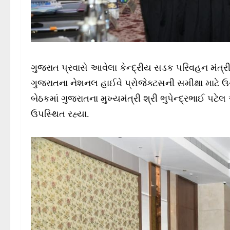
ગુજરાત પ્રવાસે આવેલા કેન્દ્રીય સડક પરિવહન મંત્રી
ગુજરાતના નેશનલ હાઈવે પ્રોજેક્ટસની સમીક્ષા માટ
બેઠકમાં ગુજરાતના મુખ્યમંત્રી શ્રી ભુપેન્દ્રભાઈ પ
ઉપસ્થિત રહ્યા.