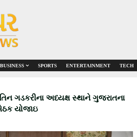
BUSINESS
SPORTS
ENTERTAINMENT
TECH
ીતિન ગડકરીના અધ્યક્ષ સ્થાને ગુજરાતના
 બેઠક યોજાઇ