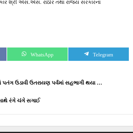
હકાર શ્રી એસ.એસ. રાઠોર તથા રાજ્ય સરકારના
S
S
WhatsApp
Telegram
h
h
a
a
r
r
e
e
o
o
માં પતંગ ઉડાવી ઉતરાયણ પર્વમાં સહભાગી થયા …
n
n
ાથે રંગે ચંગે સગાઈ