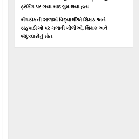
ટ્રેકિંગ પર ગયા બાદ ગુમ થયા હતા
બેંગકોકની શાળામાં વિદ્યાર્થીએ શિક્ષક અને
સહપાઠીઓ પર ચલાવી ગોળીઓ, શિક્ષક અને
બંદૂકધારીનું મોત