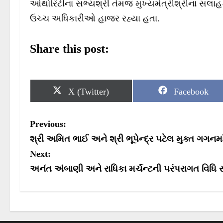
ઓથોરિટીના સભ્યશ્રી તેમજ મુખ્યમંત્રીશ્રીના સલા
ઉચ્ચ અધિકારીઓ હાજર રહ્યા હતા.
Share this post:
S
S
X (Twitter)
Facebook
h
h
a
a
r
r
P
Previous:
e
e
o
o
o
શ્રી અમિત ભાઈ અને શ્રી ભૂપેન્દ્ર પટેલ મુક્ત ગગન
n
n
s
Next:
અનંત અંબાણી અને રાધિકા મર્ચન્ટની પરંપરાગત વિધિ સ
t
n
a
v