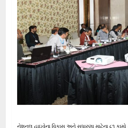
નેશનલ હાઇવેના વિકાસ અને સુધારણા માટેના ૮૧ કામો મા