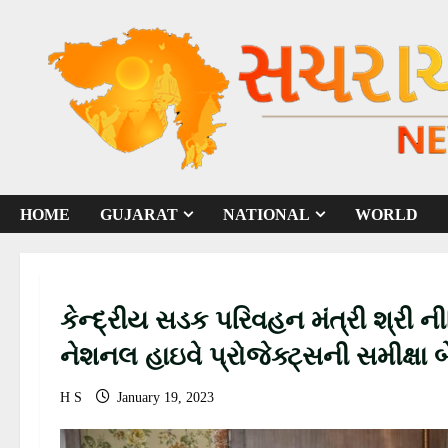
S
k
i
p
t
o
c
o
HOME
GUJARAT
NATIONAL
WORLD
n
t
e
n
કેન્દ્રીય સડક પરિવહન મંત્રી શ્રી ન
t
નેશનલ હાઇવે પ્રોજેક્ટ્સની સમીક્ષા
H S
January 19, 2023