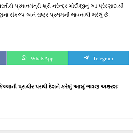
રતીયે પ્રધાનમંત્રી શ્રી નરેન્દ્ર મોદીજીનું આ પ્રેરણાદાયી
ા સંકલ્પ અને રાષ્ટ્ર પ્રથમની ભાવનાથી ભરેલું છે.
S
S
WhatsApp
Telegram
h
h
a
a
r
r
e
e
o
o
કિલ્લાની પ્રાચીર પરથી દેશને કરેલું આખું ભાષણ અક્ષરશઃ
n
n