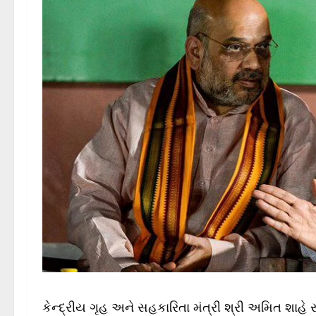
કેન્દ્રીય ગૃહ અને સહકારિતા મંત્રી શ્રી અમિત શાહે સ