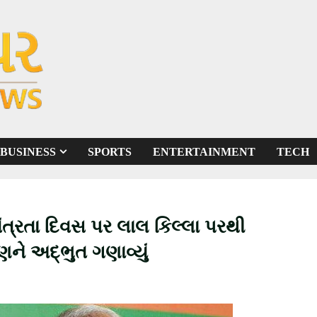
BUSINESS
SPORTS
ENTERTAINMENT
TECH
તંત્રતા દિવસ પર લાલ કિલ્લા પરથી
ષણને અદ્ભુત ગણાવ્યું