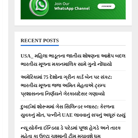
RECENT POSTS
USA_ મહિલા ભાડૂતના જાતીય શોષણના આક્ષેપ બદલ
ભારતીય મૂળના મકાનમાલિક સામે ગુનો નોંધાયો
અમેરિકામાં 75 દેશોના ગ્રીન કાર્ડ બેન પર સંકટ:
ભારતીય મૂળના જજ અમિત મેહતાએ ટ્રમ્પ
પ્રશાસનના નિર્ણયને ગેરકાયદેસર ગણાવ્યો
દુબઈમાં શોરૂમમાં ગેસ સિલિન્ડર બ્લાસ્ટ: કેરળના
યુવકનું મોત, પત્નીને UAE લાવવાનું સપનું અધૂરું રહ્યું
ન્યૂ યોર્કના ઈન્ડિયા ડે પરેડમાં પૂજા હેગડે અને તારક
મહેતા કા ઉલ્ટા ચશ્માની ટીમ મચાવશે ધૂમ