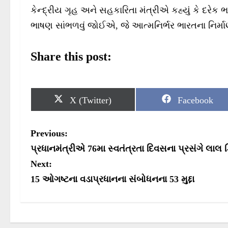
કેન્દ્રીય ગૃહ અને સહકારિતા મંત્રીએ કહ્યું કે દરેક ભા
ભાષણ સાંભળવું જોઈએ, જે આત્મનિર્ભર ભારતના નિર્માણન
Share this post:
S
S
X (Twitter)
Facebook
h
h
a
a
r
r
P
Previous:
e
e
o
o
o
પ્રધાનમંત્રીએ 76મા સ્વતંત્રતા દિવસના પ્રસંગે લાલ 
n
n
s
Next:
15 ઓગષ્ટના વડાપ્રધાનના સંબોધનના 53 મુદ્દા
t
n
a