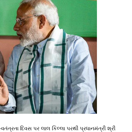
્વતંત્રતા દિવસ પર લાલ કિલ્લા પરથી પ્રધાનમંત્રી શ્રી