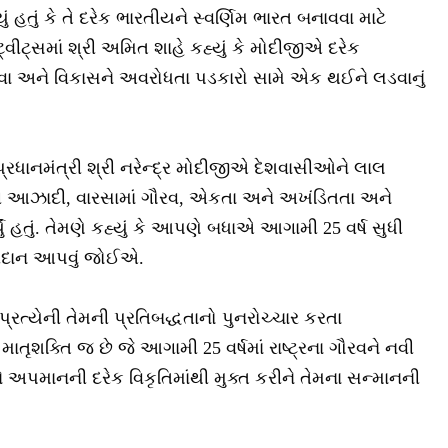
ું હતું કે તે દરેક ભારતીયને સ્વર્ણિમ ભારત બનાવવા માટે
ટ્વીટ્સમાં શ્રી અમિત શાહે કહ્યું કે મોદીજીએ દરેક
 કરવા અને વિકાસને અવરોધતા પડકારો સામે એક થઈને લડવાનું
પ્રધાનમંત્રી શ્રી નરેન્દ્ર મોદીજીએ દેશવાસીઓને લાલ
ંથી આઝાદી, વારસામાં ગૌરવ, એકતા અને અખંડિતતા અને
યું હતું. તેમણે કહ્યું કે આપણે બધાએ આગામી 25 વર્ષ સુધી
ોગદાન આપવું જોઈએ.
્રત્યેની તેમની પ્રતિબદ્ધતાનો પુનરોચ્ચાર કરતા
 માતૃશક્તિ જ છે જે આગામી 25 વર્ષમાં રાષ્ટ્રના ગૌરવને નવી
પમાનની દરેક વિકૃતિમાંથી મુક્ત કરીને તેમના સન્માનની