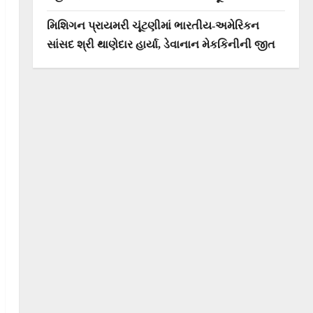
મિશિગન પ્રાયમરી ચૂંટણીમાં ભારતીય-અમેરિકન
સાંસદ શ્રી થાણેદાર હાર્યા, ડેવાનાન મેકકિનીની જીત