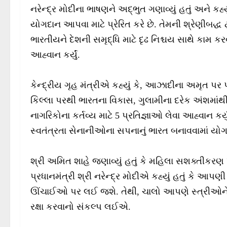
નરેન્દ્ર મોદીના ભાષણને અદ્ભુત ગણાવ્યું હતું અને કહ્ય
યોગદાન આપવા માટે પ્રેરિત કરે છે. તેમની શ્રેણીબદ્ધ 
ભારતીયને દેશની સમૃદ્ધિ માટે દૃઢ નિશ્ચય સાથે કામ
આહ્વાન કર્યું.
કેન્દ્રીય ગૃહ મંત્રીએ કહ્યું કે, આઝાદીના અમૃત પર 
કિલ્લા પરથી ભારતના વિકાસ, ગુલામીના દરેક અંશમા
નાગરિકોના કર્તવ્ય માટે 5 પ્રતિજ્ઞાઓ લેવા આહ્વાન કર્
સ્વતંત્રતા સેનાનીઓના સપનાનું ભારત બનાવવામાં ય
શ્રી અમિત શાહે જણાવ્યું હતું કે મહિલા સશક્તીકરણ પ
પ્રધાનમંત્રી શ્રી નરેન્દ્ર મોદીએ કહ્યું હતું કે આપણી
ઊંચાઈઓ પર લઈ જશે. તેથી, ચાલો આપણે સ્ત્રીઓને અ
રક્ષા કરવાનો સંકલ્પ લઈએ.