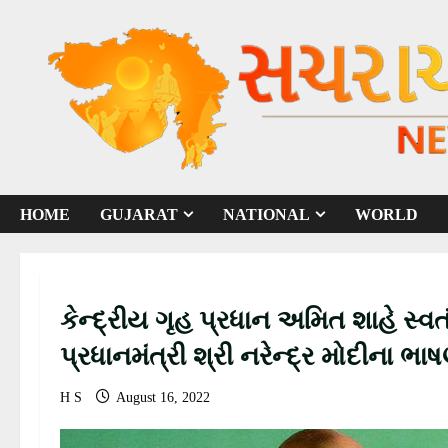
S
k
i
p
t
o
c
o
HOME
GUJARAT
NATIONAL
WORLD
n
t
e
n
કેન્દ્રીય ગૃહ પ્રધાન અમિત શાહે સ્વ
t
પ્રધાનમંત્રી શ્રી નરેન્દ્ર મોદીના ભા
H S
August 16, 2022