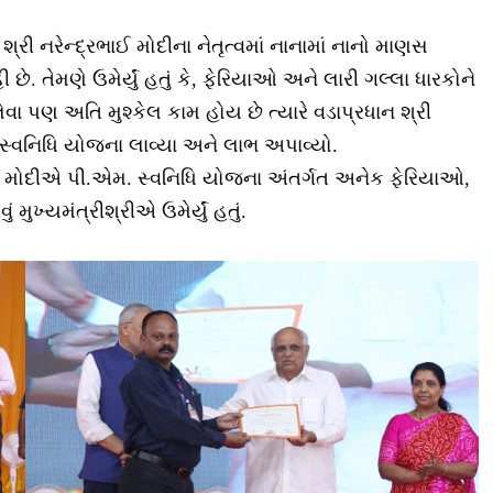
ધાન શ્રી નરેન્દ્રભાઈ મોદીના નેતૃત્વમાં નાનામાં નાનો માણસ
છે. તેમણે ઉમેર્યું હતું કે, ફેરિયાઓ અને લારી ગલ્લા ધારકોને
લેવા પણ અતિ મુશ્કેલ કામ હોય છે ત્યારે વડાપ્રધાન શ્રી
.સ્વનિધિ યોજના લાવ્યા અને લાભ અપાવ્યો.
ભાઇ મોદીએ પી.એમ. સ્વનિધિ યોજના અંતર્ગત અનેક ફેરિયાઓ,
ુખ્યમંત્રીશ્રીએ ઉમેર્યું હતું.