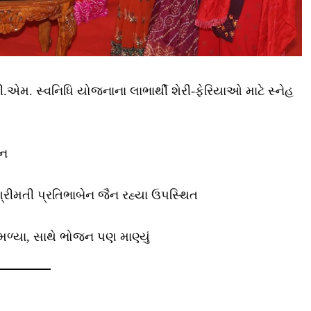
ં પી.એમ. સ્વનિધિ યોજનાના લાભાર્થી શેરી-ફેરિયાઓ માટે સ્નેહ
જન
શ્રીમતી પ્રતિભાબેન જૈન રહ્યા ઉપસ્થિત
 મળ્યા, સાથે ભોજન પણ માણ્યું