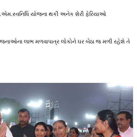
લ પી.એમ.સ્વનિધિ યોજના થકી અનેક શેરી ફેરિયાઓ
ોજનાઓના લાભ મળવાપાત્ર લોકોને ઘર બેઠા જ મળી રહેશે તે