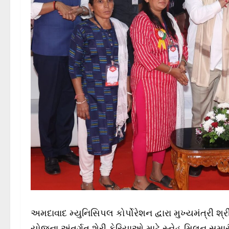
અમદાવાદ મ્યુનિસિપલ કોર્પોરેશન દ્વારા મુખ્યમંત્રી શ્ર
યોજના અંતર્ગત શેરી ફેરિયાઓ માટે સ્નેહ મિલન સમારં