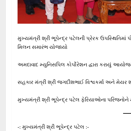
મુખ્યમંત્રી શ્રી ભૂપેન્દ્ર પટેલની પ્રેરક ઉપસ્થિતિમા
મિલન સમારંભ યોજાયો
અમદાવાદ મ્યુનિસપિલ કોર્પોરેશન દ્વારા કરાયું આયો
સહકાર મંત્રી શ્રી જગદીશભાઈ વિશ્વકર્મા અને મેયર 
મુખ્યમંત્રી શ્રી ભૂપેન્દ્ર પટેલ ફેરિયાઓના પરિજનોને
-: મુખ્યમંત્રી શ્રી ભૂપેન્દ્ર પટેલ :-