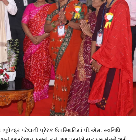
ી ભૂપેન્દ્ર પટેલની પ્રેરક ઉપસ્થિતિમાં પી.એમ. સ્વનિધિ
ભનું આયોજન કરાયું હતું. આ પ્રસંગે સહકાર મંત્રી શ્રી