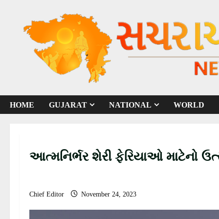
S
k
i
p
t
o
c
o
HOME
GUJARAT
NATIONAL
WORLD
n
t
e
n
આત્મનિર્ભર શેરી ફેરિયાઓ માટેનો ઉત
t
Chief Editor
November 24, 2023