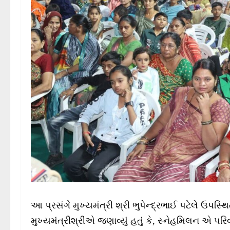
આ પ્રસંગે મુખ્યમંત્રી શ્રી ભુપેન્દ્રભાઈ પટેલે ઉપસ્
મુખ્યમંત્રીશ્રીએ જણાવ્યું હતું કે, સ્નેહમિલન એ પ