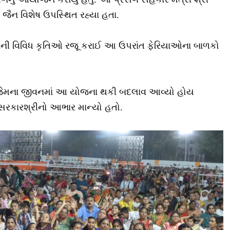
 જૈન વિશેષ ઉપસ્થિત રહ્યા હતા.
જનની વિવિધ કૃતિઓ રજૂ કરાઈ આ ઉપરાંત ફેરિયાઓના બાળકો
ે જેમના જીવનમાં આ યોજના થકી બદલાવ આવ્યો હોય
સરકારશ્રીનો આભાર માન્યો હતો.