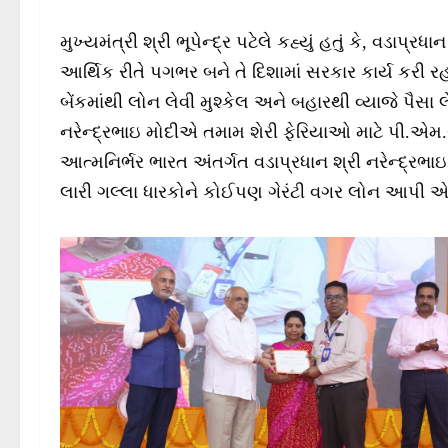
મુખ્યમંત્રી શ્રી ભૂપેન્દ્ર પટેલે કહ્યું હતું કે, વડાપ્ર
આર્થિક રીતે પગભર બને તે દિશામાં સરકાર કાર્ય કરી રહી 
બેંકમાંથી લોન લેવી મુશ્કેલ અને બહારથી વ્યાજે પૈસા 
નરેન્દ્રભાઇ મોદીએ તમામ શેરી ફેરિયાઓ માટે પી.એમ
આત્મનિર્ભર ભારત અંતર્ગત વડાપ્રધાન શ્રી નરેન્દ્ર
લારી ગલ્લા ધારકોને કોઈપણ ગેરંટી વગર લોન આપી એવું મ