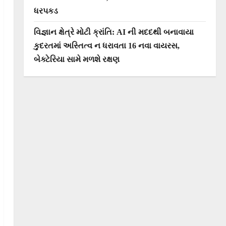
ધરપકડ
વિજ્ઞાન ક્ષેત્રે મોટી ક્રાંતિ: AI ની મદદથી બનાવાયા
કુદરતમાં અસ્તિત્વ ન ધરાવતા 16 નવા વાયરસ,
બેક્ટેરિયા સામે મળશે રક્ષણ