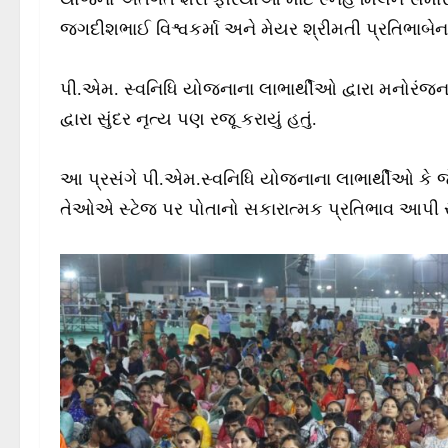
જગદીશભાઈ વિશ્વકર્મા અને મેયર શ્રીમતી પ્રતિભાબેન
પી.એમ. સ્વનિધિ યોજનાના લાભાર્થીઓ દ્વારા મનોરં
દ્વારા સુંદર નૃત્ય પણ રજૂ કરાયું હતું.
આ પ્રસંગે પી.એમ.સ્વનિધિ યોજનાના લાભાર્થીઓ ક
તેઓએ સ્ટેજ પર પોતાનો સકારાત્મક પ્રતિભાવ આપી 