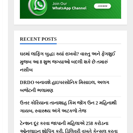
RECENT POSTS
ઘરમાં લાફિંગ બુદ્ધા ક્યાં રાખવો? વાસ્તુ અને ફેંગશુઈ
મુજબ આ 8 શુભ જગ્યાઓ બદલી શકે છે તમારું
નસીબ
DRDO બનાવશે હાઇપરસોનિક મિસાઇલ, અલગ
બજેટની ભલામણ
ઉત્તર કોરિયાના તાનાશાહ કિમ જોંગ ઉન 2 મહિનાથી
ગાયબ, સ્વાસ્થ્ય અંગે અટકળો તેજ
ટેન્શન દૂર કરવા જાપાની મહિલાએ 258 કરોડના
ઓનલાઇન શોપિંગ કરી, ડિલિવરી વખતે કેન્સલ કરતા