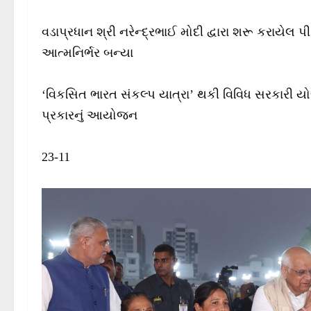
વડાપ્રધાન શ્રી નરેન્દ્રભાઈ મોદી દ્વારા શરૂ કરાયે
આત્મનિર્ભર બન્યા
‘વિકસિત ભારત સંકલ્પ યાત્રા’ થકી વિવિધ સરકારી ય
પ્રકારનું આયોજન
23-11