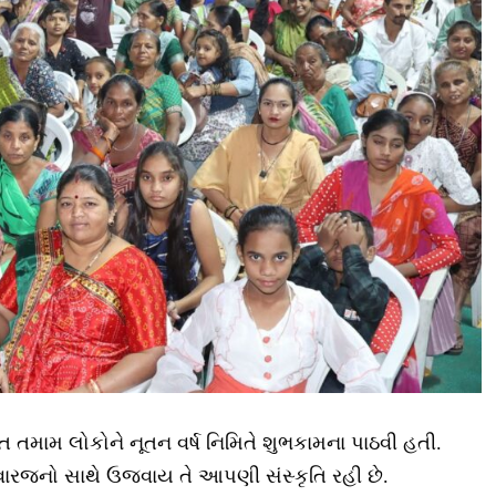
થિત તમામ લોકોને નૂતન વર્ષ નિમિતે શુભકામના પાઠવી હતી.
રિવારજનો સાથે ઉજવાય તે આપણી સંસ્કૃતિ રહી છે.