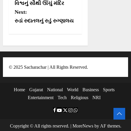
વિશ્વનું સૌથી ઊંચું મંદિર
n
Next:
a
રુડાં રુદાતલનું રુડું રુગ્ણાલય
v
i
g
a
t
© 2025 Sacharachar | All Rights Reserved.
i
o
Home
Gujarat
National
World
Business
Sports
n
Entertainment
Tech
Religious
NRI
F
Y
T
I
W
a
o
w
n
h
Copyright © All rights reserved.
|
MoreNews
by AF themes.
c
u
i
s
a