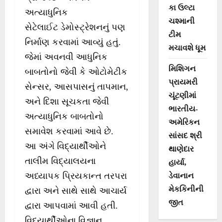
કા ઉલ્ટા
અત્યાધુનિક
ચશ્માની
સેટેલાઈટ ડેમોસ્ટ્રેશનનું પણ
ટીમ
નિર્માણ કરવામાં આવ્યું હતું.
મચાવશે ધૂમ
જેમાં અવનવી આધુનિક
મિશિગન
બાબતોનો જેવી કે ઓટોમેટીક
પ્રાયમરી
સેન્સર, આસપાસનું તાપમાન,
ચૂંટણીમાં
અને દિશા સૂચકતા જેવી
ભારતીય-
અત્યાધુનિક બાબતોનો
અમેરિકન
સમાવેશ કરવામાં આવે છે.
સાંસદ શ્રી
આ અંગે વિદ્યાર્થીઓને
થાણેદાર
તાલીમ વિદ્યાલયના
હાર્યા,
અધ્યાપક પ્રિયકાન્ત તરપરા
ડેવાનાન
મેકકિનીની
દ્વારા અને સાથે સાથે આચાર્ય
જીત
દ્વારા આપવામાં આવી હતી.
વિદ્યાર્થીઓના વિજ્ઞાન