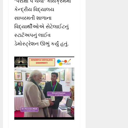
‘પરીક્ષા પે ચર્ચા’ કાર્યક્રમમાં
કેન્દ્રીય વિદ્યાલય
સાબરમતી શાળાના
વિદ્યાર્થીઓએ સેટેલાઈટનું
સ્ટાર્ટઅપનું લાઈવ
ડેમોસ્ટ્રેશન ઊભું કર્યું હતું.