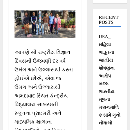
દ્વારા બનાવાય
છે ‘ડ્રોન અને
RECENT
સેટેલાઈટ’
POSTS
USA_
મહિલા
આપણે સૌ રાષ્ટ્રીય વિજ્ઞાન
ભાડૂતના
જાતીય
દિવસની ઉજવણી દર વર્ષે
શોષણના
ઉમંગ અને ઉલ્લાસથી કરતા
આક્ષેપ
હોઈએ છીએ, એવા જ
બદલ
ઉમંગ અને ઉલ્લાસથી
ભારતીય
અમદાવાદ સ્થિત કેન્દ્રીય
મૂળના
વિદ્યાલય સાબરમતી
મકાનમાલિ
સ્કૂલના પ્રાઇમરી અને
ક સામે ગુનો
માધ્યમિક શાળાના
નોંધાયો