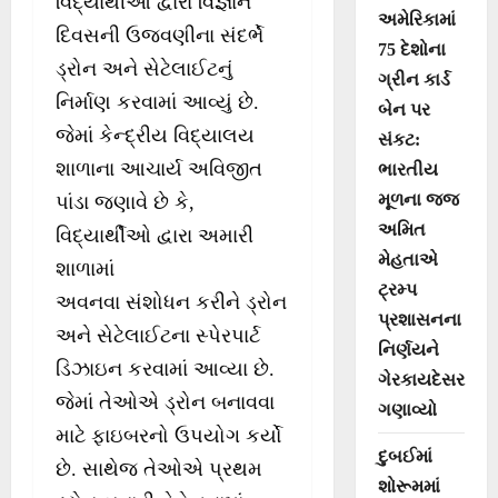
વિદ્યાર્થીઓ દ્વારા વિજ્ઞાન
અમેરિકામાં
દિવસની ઉજવણીના સંદર્ભે
75 દેશોના
ડ્રોન અને સેટેલાઈટનું
ગ્રીન કાર્ડ
નિર્માણ કરવામાં આવ્યું છે.
બેન પર
જેમાં કેન્દ્રીય વિદ્યાલય
સંકટ:
શાળાના આચાર્ય અવિજીત
ભારતીય
મૂળના જજ
પાંડા જણાવે છે કે,
અમિત
વિદ્યાર્થીઓ દ્વારા અમારી
મેહતાએ
શાળામાં
ટ્રમ્પ
અવનવા સંશોધન કરીને ડ્રોન
પ્રશાસનના
અને સેટેલાઈટના સ્પેરપાર્ટ
નિર્ણયને
ડિઝાઇન કરવામાં આવ્યા છે.
ગેરકાયદેસર
જેમાં તેઓએ ડ્રોન બનાવવા
ગણાવ્યો
માટે ફાઇબરનો ઉપયોગ કર્યો
દુબઈમાં
છે. સાથેજ તેઓએ પ્રથમ
શોરૂમમાં