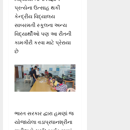
પ્રત્યેના ઉત્સાહ થકી
કેન્દ્રીય વિદ્યાલય
સાબરમતી સ્કૂલના અન્ય
વિદ્યાર્થીઓ પણ આ રીતની
કામગીરી કરવા માટે પ્રેરાયા
છે
ભારત સરકાર દ્વારા હમણાં જ
યોજાયેલા વડાપ્રધાનશ્રીના