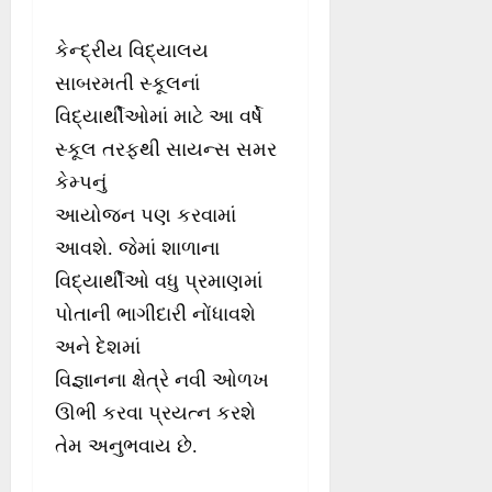
કેન્દ્રીય વિદ્યાલય
સાબરમતી સ્કૂલનાં
વિદ્યાર્થીઓમાં માટે આ વર્ષે
સ્કૂલ તરફથી સાયન્સ સમર
કેમ્પનું
આયોજન પણ કરવામાં
આવશે. જેમાં શાળાના
વિદ્યાર્થીઓ વધુ પ્રમાણમાં
પોતાની ભાગીદારી નોંધાવશે
અને દેશમાં
વિજ્ઞાનના ક્ષેત્રે નવી ઓળખ
ઊભી કરવા પ્રયત્ન કરશે
તેમ અનુભવાય છે.