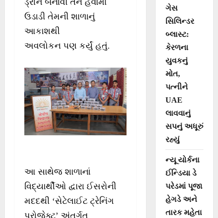
ડ્રોન બનાવી તેને હવામાં
ગેસ
ઉડાડી તેમની શાળાનું
સિલિન્ડર
આકાશથી
બ્લાસ્ટ:
અવલોકન પણ કર્યું હતું.
કેરળના
યુવકનું
મોત,
પત્નીને
UAE
લાવવાનું
સપનું અધૂરું
રહ્યું
ન્યૂ યોર્કના
આ સાથેજ શાળાનાં
ઈન્ડિયા ડે
વિદ્યાર્થીઓ દ્વારા ઈસરોની
પરેડમાં પૂજા
હેગડે અને
મદદથી ‘સેટેલાઈટ ટ્રેનિંગ
તારક મહેતા
પ્રોજેક્ટ’ અંતર્ગત